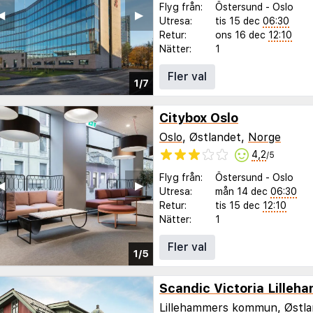
Flyg från:
Östersund
-
Oslo
◀︎
▶︎
Utresa:
tis 15 dec
06:30
Retur:
ons 16 dec
12:10
Nätter:
1
Fler val
1/7
Citybox Oslo
Oslo
, Østlandet,
Norge
4,2
/5
Flyg från:
Östersund
-
Oslo
◀︎
▶︎
Utresa:
mån 14 dec
06:30
Retur:
tis 15 dec
12:10
Nätter:
1
Fler val
1/5
Scandic Victoria Lilleh
Lillehammers kommun, Østl