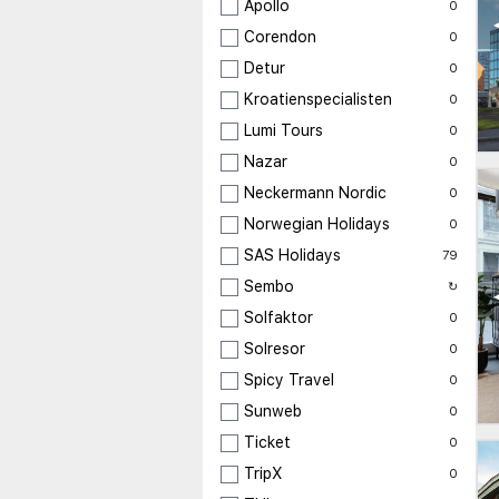
Apollo
0
Corendon
0
Detur
0
Kroatienspecialisten
0
Lumi Tours
0
Nazar
0
Neckermann Nordic
0
Norwegian Holidays
0
SAS Holidays
79
Sembo
↻
Solfaktor
0
Solresor
0
Spicy Travel
0
Sunweb
0
Ticket
0
TripX
0