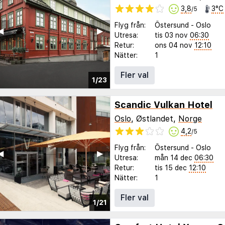
3,8
3°C
/5
Flyg från:
Östersund
-
Oslo
◀︎
▶︎
Utresa:
tis 03 nov
06:30
Retur:
ons 04 nov
12:10
Nätter:
1
Fler val
1/23
Scandic Vulkan Hotel
Oslo
, Østlandet,
Norge
4,2
/5
Flyg från:
Östersund
-
Oslo
◀︎
▶︎
Utresa:
mån 14 dec
06:30
Retur:
tis 15 dec
12:10
Nätter:
1
Fler val
1/21