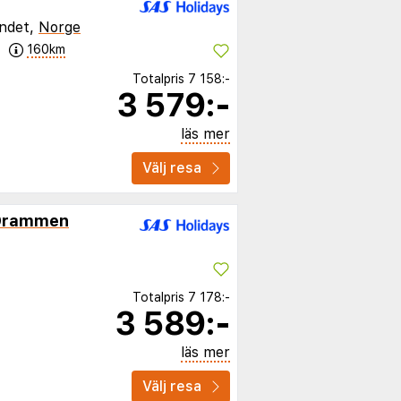
andet,
Norge
160km
Totalpris
7 158:-
3 579:-
läs mer
Välj resa
Drammen
Totalpris
7 178:-
3 589:-
läs mer
Välj resa