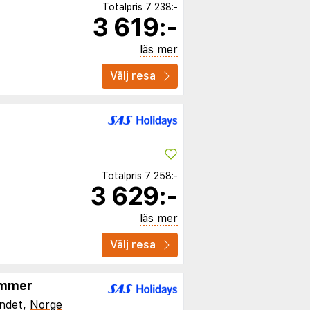
Totalpris
7 238:-
3 619:-
läs mer
Välj resa
Totalpris
7 258:-
3 629:-
läs mer
Välj resa
ammer
andet,
Norge