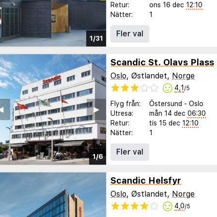
Retur:
ons 16 dec
12:10
Nätter:
1
Fler val
1/31
Scandic St. Olavs Plass
Oslo
, Østlandet,
Norge
4,1
/5
Flyg från:
Östersund
-
Oslo
◀︎
▶︎
Utresa:
mån 14 dec
06:30
Retur:
tis 15 dec
12:10
Nätter:
1
Fler val
1/6
Scandic Helsfyr
Oslo
, Østlandet,
Norge
4,0
/5