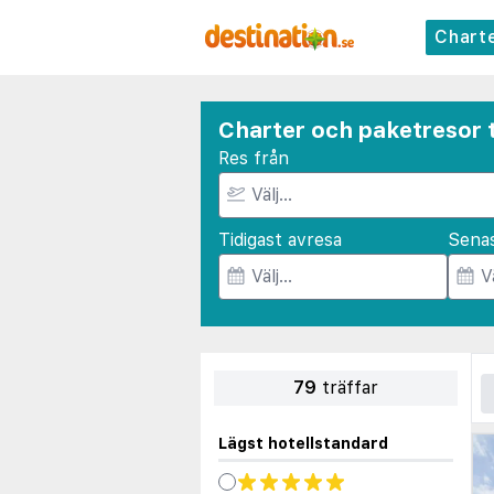
Chart
Charter och paketresor t
Res från
Tidigast avresa
Sena
79
träffar
Lägst hotellstandard