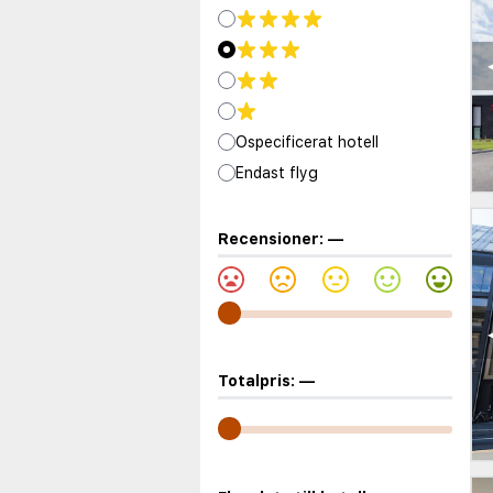
Ospecificerat hotell
Endast flyg
Recensioner:
—
Totalpris:
—