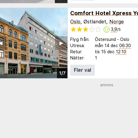
Comfort Hotel Xpress Y
Oslo
, Østlandet,
Norge
3,9
/5
Flyg från:
Östersund
-
Oslo
◀︎
▶︎
Utresa:
mån 14 dec
06:30
Retur:
tis 15 dec
12:10
Nätter:
1
Fler val
1/7
annons