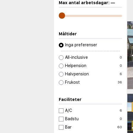
Max antal arbetsdagar:
—
Måltider
Inga preferenser
All-inclusive
0
Helpension
0
Halvpension
6
Frukost
36
Faciliteter
A/C
6
Badstu
0
Bar
60