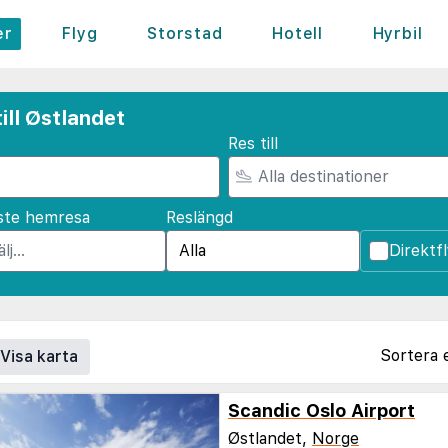
er
Flyg
Storstad
Hotell
Hyrbil
ill Østlandet
Res till
ste hemresa
Reslängd
Direktf
Sortera 
Visa karta
Scandic Oslo Airport
Østlandet,
Norge