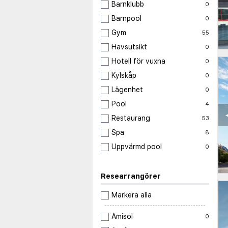
Barnklubb
0
Barnpool
0
Gym
55
Havsutsikt
0
Hotell för vuxna
0
Kylskåp
0
Lägenhet
0
Pool
4
Restaurang
53
Spa
8
Uppvärmd pool
0
Researrangörer
Markera alla
Amisol
0