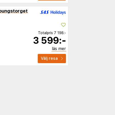
oungstorget
Totalpris
7 198:-
3 599:-
läs mer
Välj resa