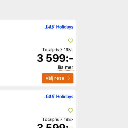
Totalpris
7 198:-
3 599:-
läs mer
Välj resa
Totalpris
7 198:-
3 599:-