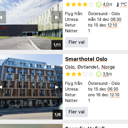
4,0
1°C
/5
Flyg från:
Östersund
-
Oslo
◀︎
▶︎
Utresa:
mån 14 dec
06:30
Retur:
tis 15 dec
12:10
Nätter:
1
Fler val
1/11
Smarthotel Oslo
Oslo
, Østlandet,
Norge
3,9
/5
Flyg från:
Östersund
-
Oslo
◀︎
▶︎
Utresa:
tis 15 dec
06:30
Retur:
ons 16 dec
12:10
Nätter:
1
Fler val
1/8