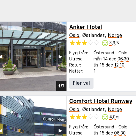
Anker Hotel
Oslo
, Østlandet,
Norge
3,9
/5
Flyg från:
Östersund
-
Oslo
◀︎
▶︎
Utresa:
mån 14 dec
06:30
Retur:
tis 15 dec
12:10
Nätter:
1
Fler val
1/7
Comfort Hotel Runway
Oslo
, Østlandet,
Norge
4,0
/5
Flyg från:
Östersund
-
Oslo
◀︎
▶︎
Utresa:
tis 15 dec
06:30