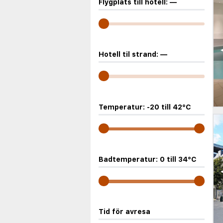
Flygplats till hotell:
—
Hotell til strand:
—
Temperatur:
-20
till
42
°C
Badtemperatur:
0
till
34
°C
Tid för avresa