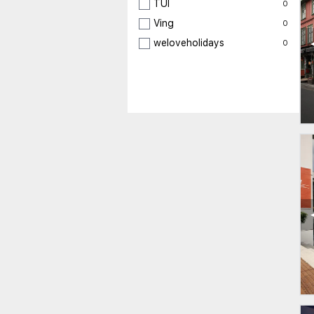
TUI
0
Ving
0
weloveholidays
0