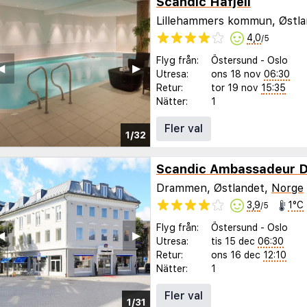
Scandic Hafjell
Lillehammers kommun, Østl
4,0
/5
Flyg från:
Östersund
-
Oslo
◀︎
▶︎
Utresa:
ons 18 nov
06:30
Retur:
tor 19 nov
15:35
Nätter:
1
Fler val
1/32
Scandic Ambassadeur 
Drammen, Østlandet,
Norge
3,9
1°C
/5
Flyg från:
Östersund
-
Oslo
◀︎
▶︎
Utresa:
tis 15 dec
06:30
Retur:
ons 16 dec
12:10
Nätter:
1
Fler val
1/31