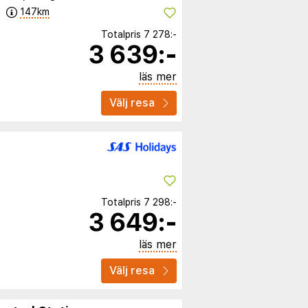
147km
Totalpris
7 278:-
3 639:-
läs mer
Välj resa
Totalpris
7 298:-
3 649:-
läs mer
Välj resa