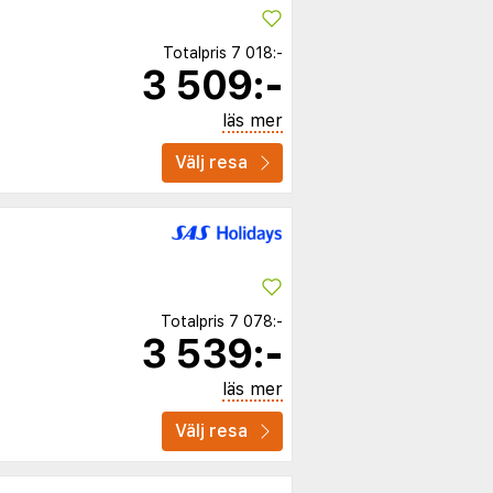
Totalpris
7 018:-
3 509:-
läs mer
Välj resa
Totalpris
7 078:-
3 539:-
läs mer
Välj resa