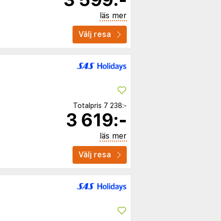
läs mer
Välj resa
Totalpris
7 238:-
3 619:-
läs mer
Välj resa