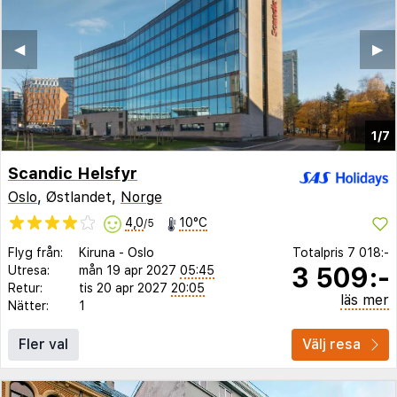
◀︎
▶︎
1/7
Scandic Helsfyr
Oslo
, Østlandet,
Norge
4,0
10°C
/5
Flyg från:
Kiruna
-
Oslo
Totalpris
7 018:-
3 509:-
Utresa:
mån 19 apr 2027
05:45
Retur:
tis 20 apr 2027
20:05
läs mer
Nätter:
1
Fler val
Välj resa