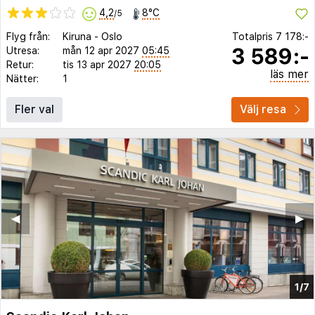
4,2
8°C
/5
Flyg från:
Kiruna
-
Oslo
Totalpris
7 178:-
3 589:-
Utresa:
mån 12 apr 2027
05:45
Retur:
tis 13 apr 2027
20:05
läs mer
Nätter:
1
Fler val
Välj resa
◀︎
▶︎
1/7