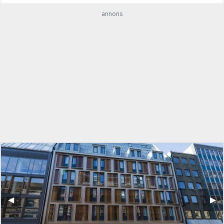
annons
◀︎
▶︎