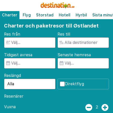
Charter
Flyg
Storstad
Hotell
Hyrbil
Sista minu
Charter och paketresor till Østlandet
Res från
Res till
Tidigast avresa
Senaste hemresa
Reslängd
Direktflyg
Resenärer
Vuxna
2