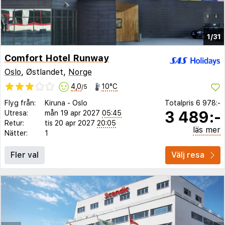
1/31
Comfort Hotel Runway
Oslo
, Østlandet,
Norge
4,0
10°C
/5
Flyg från:
Kiruna
-
Oslo
Totalpris
6 978:-
3 489:-
Utresa:
mån 19 apr 2027
05:45
Retur:
tis 20 apr 2027
20:05
läs mer
Nätter:
1
Fler val
Välj resa