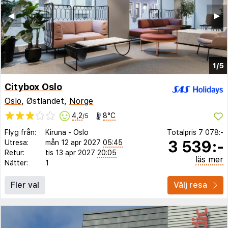
◀︎
▶︎
1/5
Citybox Oslo
Oslo
, Østlandet,
Norge
4,2
8°C
/5
Flyg från:
Kiruna
-
Oslo
Totalpris
7 078:-
3 539:-
Utresa:
mån 12 apr 2027
05:45
Retur:
tis 13 apr 2027
20:05
läs mer
Nätter:
1
Fler val
Välj resa