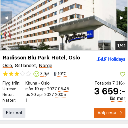
◀︎
▶︎
1/41
Radisson Blu Park Hotel, Oslo
Oslo
, Østlandet,
Norge
3,9
10°C
/5
Flyg från:
Kiruna
-
Oslo
Totalpris
7 318:-
3 659:-
Utresa:
mån 19 apr 2027
05:45
Retur:
tis 20 apr 2027
20:05
läs mer
Nätter:
1
Fler val
Välj resa