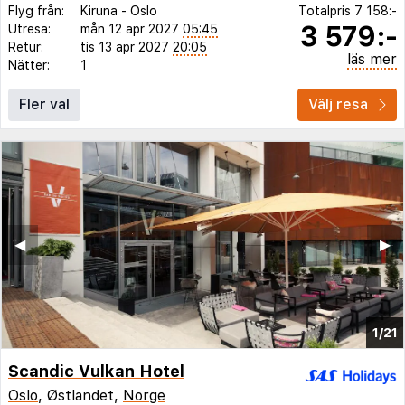
Flyg från:
Kiruna
-
Oslo
Totalpris
7 158:-
3 579:-
Utresa:
mån 12 apr 2027
05:45
Retur:
tis 13 apr 2027
20:05
läs mer
Nätter:
1
Fler val
Välj resa
◀︎
▶︎
1/21
Scandic Vulkan Hotel
Oslo
, Østlandet,
Norge