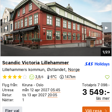
◀︎
▶︎
1/23
Scandic Victoria Lillehammer
Lillehammers kommun, Østlandet,
Norge
3,8
6°C
147km
/5
Flyg från:
Kiruna
-
Oslo
Totalpris
7 098:-
3 549:-
Utresa:
mån 12 apr 2027
05:45
Retur:
tis 13 apr 2027
20:05
läs mer
Nätter:
1
Fler val
Välj resa