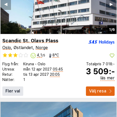
◀︎
▶︎
1/6
Scandic St. Olavs Plass
Oslo
, Østlandet,
Norge
4,1
8°C
/5
Flyg från:
Kiruna
-
Oslo
Totalpris
7 018:-
3 509:-
Utresa:
mån 12 apr 2027
05:45
Retur:
tis 13 apr 2027
20:05
läs mer
Nätter:
1
Fler val
Välj resa