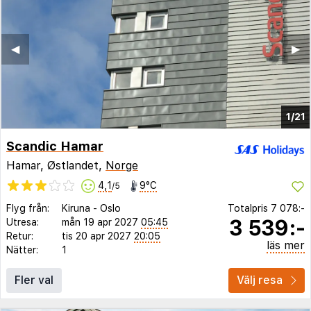
◀︎
▶︎
1/21
Scandic Hamar
Hamar, Østlandet,
Norge
4,1
9°C
/5
Flyg från:
Kiruna
-
Oslo
Totalpris
7 078:-
3 539:-
Utresa:
mån 19 apr 2027
05:45
Retur:
tis 20 apr 2027
20:05
läs mer
Nätter:
1
Fler val
Välj resa