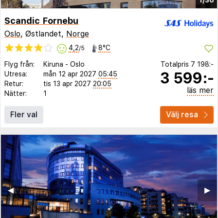
Scandic Fornebu
Oslo
, Østlandet,
Norge
4,2
8°C
/5
Flyg från:
Kiruna
-
Oslo
Totalpris
7 198:-
3 599:-
Utresa:
mån 12 apr 2027
05:45
Retur:
tis 13 apr 2027
20:05
läs mer
Nätter:
1
Fler val
Välj resa
◀︎
▶︎