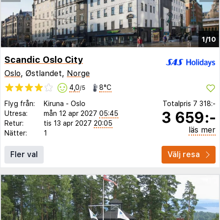
1/10
Scandic Oslo City
Oslo
, Østlandet,
Norge
4,0
8°C
/5
Flyg från:
Kiruna
-
Oslo
Totalpris
7 318:-
3 659:-
Utresa:
mån 12 apr 2027
05:45
Retur:
tis 13 apr 2027
20:05
läs mer
Nätter:
1
Fler val
Välj resa