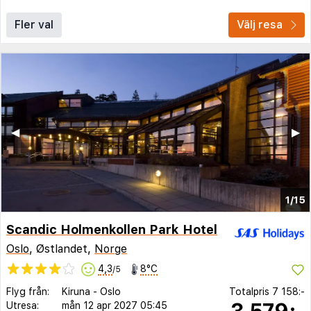
Fler val
Välj resa
◀︎
▶︎
1/15
Scandic Holmenkollen Park Hotel
Oslo
, Østlandet,
Norge
4,3
8°C
/5
Flyg från:
Kiruna
-
Oslo
Totalpris
7 158:-
3 579:-
Utresa:
mån 12 apr 2027
05:45