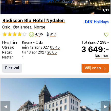
1/11
Radisson Blu Hotel Nydalen
Oslo
, Østlandet,
Norge
4,1
8°C
/5
Flyg från:
Kiruna
-
Oslo
Totalpris
7 298:-
3 649:-
Utresa:
mån 12 apr 2027
05:45
Retur:
tis 13 apr 2027
20:05
läs mer
Nätter:
1
Fler val
Välj resa
◀︎
▶︎