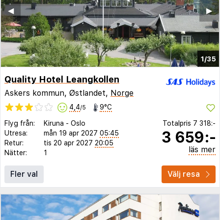
◀︎
▶︎
1/35
Quality Hotel Leangkollen
Askers kommun, Østlandet,
Norge
4,4
9°C
/5
Flyg från:
Kiruna
-
Oslo
Totalpris
7 318:-
3 659:-
Utresa:
mån 19 apr 2027
05:45
Retur:
tis 20 apr 2027
20:05
läs mer
Nätter:
1
Fler val
Välj resa