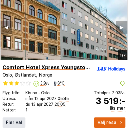
◀︎
▶︎
1/7
Comfort Hotel Xpress Youngstorget
Oslo
, Østlandet,
Norge
3,9
8°C
/5
Flyg från:
Kiruna
-
Oslo
Totalpris
7 038:-
3 519:-
Utresa:
mån 12 apr 2027
05:45
Retur:
tis 13 apr 2027
20:05
läs mer
Nätter:
1
Fler val
Välj resa