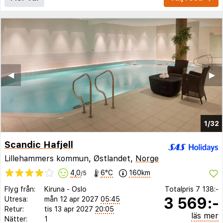
◀︎
▶︎
1/32
Scandic Hafjell
Lillehammers kommun, Østlandet,
Norge
4,0
6°C
160km
/5
Flyg från:
Kiruna
-
Oslo
Totalpris
7 138:-
3 569:-
Utresa:
mån 12 apr 2027
05:45
Retur:
tis 13 apr 2027
20:05
läs mer
Nätter:
1