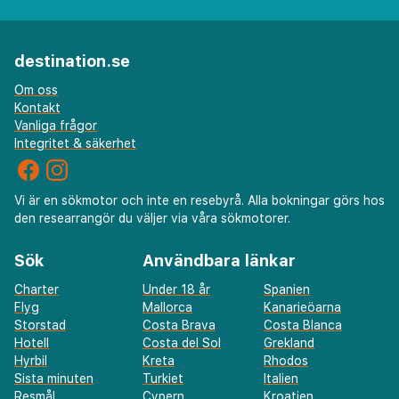
destination.se
Om oss
Kontakt
Vanliga frågor
Integritet & säkerhet
Vi är en sökmotor och inte en resebyrå. Alla bokningar görs hos
den researrangör du väljer via våra sökmotorer.
Sök
Användbara länkar
Charter
Under 18 år
Spanien
Flyg
Mallorca
Kanarieöarna
Storstad
Costa Brava
Costa Blanca
Hotell
Costa del Sol
Grekland
Hyrbil
Kreta
Rhodos
Sista minuten
Turkiet
Italien
Resmål
Cypern
Kroatien