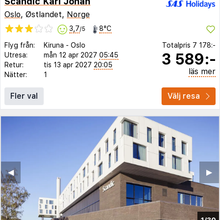
Scandic Karl Johan
Oslo
, Østlandet,
Norge
3,7
8°C
/5
Flyg från:
Kiruna
-
Oslo
Totalpris
7 178:-
3 589:-
Utresa:
mån 12 apr 2027
05:45
Retur:
tis 13 apr 2027
20:05
läs mer
Nätter:
1
Fler val
Välj resa
◀︎
▶︎
1/30