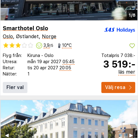
1/8
Smarthotel Oslo
Oslo
, Østlandet,
Norge
3,9
10°C
/5
Flyg från:
Kiruna
-
Oslo
Totalpris
7 038:-
3 519:-
Utresa:
mån 19 apr 2027
05:45
Retur:
tis 20 apr 2027
20:05
läs mer
Nätter:
1
Fler val
Välj resa
◀︎
▶︎