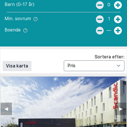
Barn (0-17 år)
0
Min. sovrum
1
Boende
—
Sortera efter:
Visa karta
◀︎
▶︎