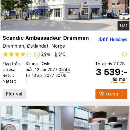
1/31
Scandic Ambassadeur Drammen
Drammen, Østlandet,
Norge
3,9
8°C
/5
Flyg från:
Kiruna
-
Oslo
Totalpris
7 078:-
3 539:-
Utresa:
mån 12 apr 2027
05:45
Retur:
tis 13 apr 2027
20:05
läs mer
Nätter:
1
Fler val
Välj resa