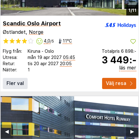
1/11
Scandic Oslo Airport
Østlandet,
Norge
4,0
11°C
/5
Flyg från:
Kiruna
-
Oslo
Totalpris
6 898:-
3 449:-
Utresa:
mån 19 apr 2027
05:45
Retur:
tis 20 apr 2027
20:05
läs mer
Nätter:
1
Fler val
Välj resa
◀︎
▶︎