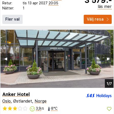
Retur:
tis 13 apr 2027
20:05
läs mer
Nätter:
1
Fler val
Välj resa
◀︎
▶︎
1/7
Anker Hotel
Oslo
, Østlandet,
Norge
3,9
8°C
/5