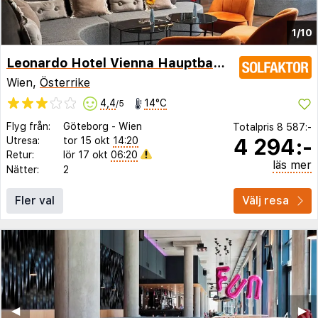
1/10
Leonardo Hotel Vienna Hauptbahnhof
Wien,
Österrike
4,4
14°C
/5
Flyg från:
Göteborg
-
Wien
Totalpris
8 587:-
4 294:-
Utresa:
tor 15 okt
14:20
Retur:
lör 17 okt
06:20
läs mer
Nätter:
2
Fler val
Välj resa
◀︎
▶︎