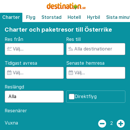
Charter
Flyg
Storstad
Hotell
Hyrbil
Sista minu
Charter och paketresor till Österrike
Res från
Res till
Tidigast avresa
Senaste hemresa
Reslängd
Direktflyg
Resenärer
Vuxna
2