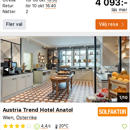
4 093:-
Retur:
lör 10 okt
16:40
läs mer
Nätter:
2
Fler val
Välj resa
◀︎
▶︎
1/10
Austria Trend Hotel Anatol
Wien,
Österrike
4,4
20°C
/5