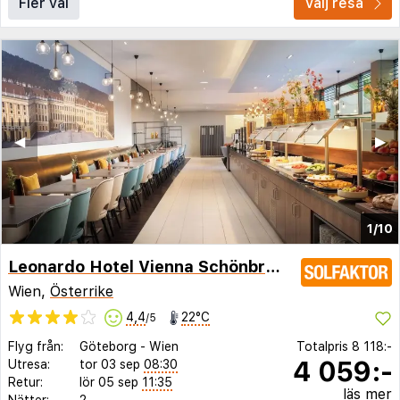
Fler val
Välj resa
◀︎
▶︎
1/10
Leonardo Hotel Vienna Schönbrunn
Wien,
Österrike
4,4
22°C
/5
Flyg från:
Göteborg
-
Wien
Totalpris
8 118:-
4 059:-
Utresa:
tor 03 sep
08:30
Retur:
lör 05 sep
11:35
läs mer
Nätter:
2