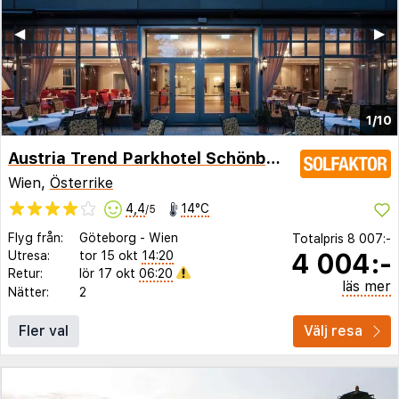
◀︎
▶︎
1/10
Austria Trend Parkhotel Schönbrunn
Wien,
Österrike
4,4
14°C
/5
Flyg från:
Göteborg
-
Wien
Totalpris
8 007:-
4 004:-
Utresa:
tor 15 okt
14:20
Retur:
lör 17 okt
06:20
läs mer
Nätter:
2
Fler val
Välj resa