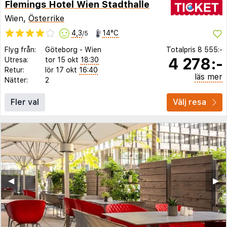
Flemings Hotel Wien Stadthalle
Wien,
Österrike
4,3
14°C
/5
Flyg från:
Göteborg
-
Wien
Totalpris
8 555:-
4 278:-
Utresa:
tor 15 okt
18:30
Retur:
lör 17 okt
16:40
läs mer
Nätter:
2
Fler val
Välj resa
◀︎
▶︎