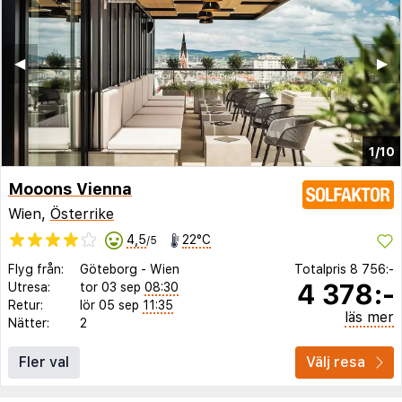
◀︎
▶︎
1/10
Mooons Vienna
Wien,
Österrike
4,5
22°C
/5
Flyg från:
Göteborg
-
Wien
Totalpris
8 756:-
4 378:-
Utresa:
tor 03 sep
08:30
Retur:
lör 05 sep
11:35
läs mer
Nätter:
2
Fler val
Välj resa