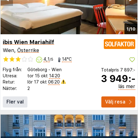
1/10
ibis Wien Mariahilf
Wien,
Österrike
4,1
14°C
/5
Flyg från:
Göteborg
-
Wien
Totalpris
7 897:-
3 949:-
Utresa:
tor 15 okt
14:20
Retur:
lör 17 okt
06:20
läs mer
Nätter:
2
Fler val
Välj resa