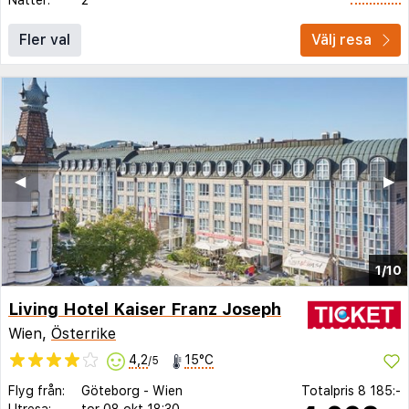
Fler val
Välj resa
◀︎
▶︎
1/10
Living Hotel Kaiser Franz Joseph
Wien,
Österrike
4,2
15°C
/5
Flyg från:
Göteborg
-
Wien
Totalpris
8 185:-
Utresa:
tor 08 okt
18:30