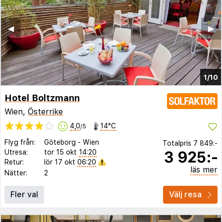
◀︎
▶︎
1/10
Hotel Boltzmann
Wien,
Österrike
4,0
14°C
/5
Flyg från:
Göteborg
-
Wien
Totalpris
7 849:-
3 925:-
Utresa:
tor 15 okt
14:20
Retur:
lör 17 okt
06:20
läs mer
Nätter:
2
Fler val
Välj resa