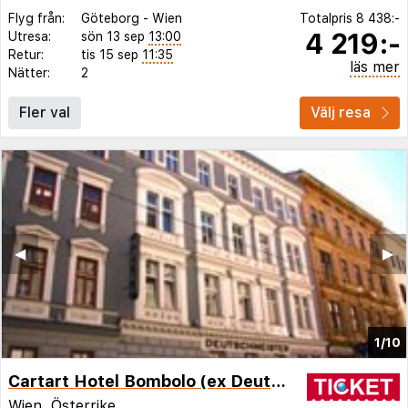
Flyg från:
Göteborg
-
Wien
Totalpris
8 438:-
4 219:-
Utresa:
sön 13 sep
13:00
Retur:
tis 15 sep
11:35
läs mer
Nätter:
2
Fler val
Välj resa
◀︎
▶︎
1/10
Cartart Hotel Bombolo (ex Deutschmeister)
Wien,
Österrike