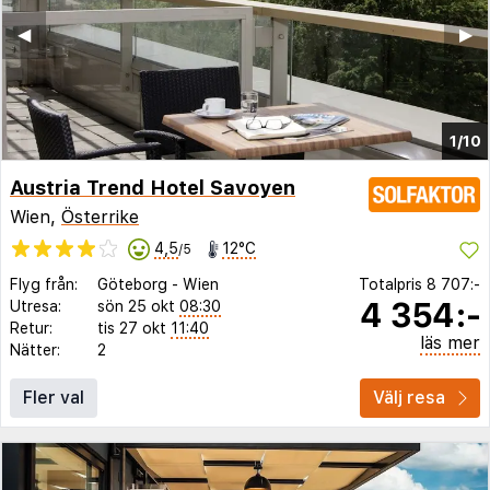
◀︎
▶︎
1/10
Austria Trend Hotel Savoyen
Wien,
Österrike
4,5
12°C
/5
Flyg från:
Göteborg
-
Wien
Totalpris
8 707:-
4 354:-
Utresa:
sön 25 okt
08:30
Retur:
tis 27 okt
11:40
läs mer
Nätter:
2
Fler val
Välj resa