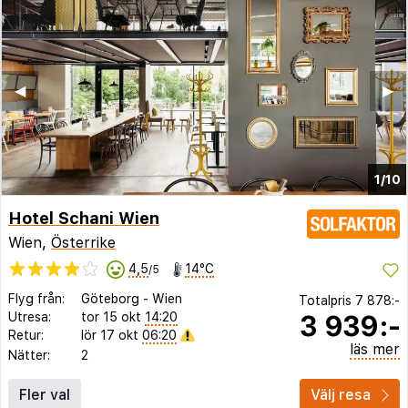
◀︎
▶︎
1/10
Hotel Schani Wien
Wien,
Österrike
4,5
14°C
/5
Flyg från:
Göteborg
-
Wien
Totalpris
7 878:-
3 939:-
Utresa:
tor 15 okt
14:20
Retur:
lör 17 okt
06:20
läs mer
Nätter:
2
Fler val
Välj resa