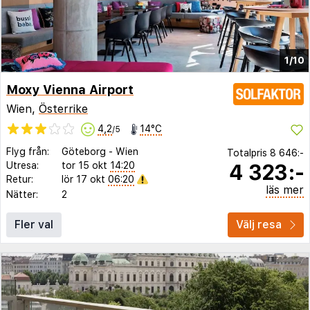
1/10
Moxy Vienna Airport
Wien,
Österrike
4,2
14°C
/5
Flyg från:
Göteborg
-
Wien
Totalpris
8 646:-
4 323:-
Utresa:
tor 15 okt
14:20
Retur:
lör 17 okt
06:20
läs mer
Nätter:
2
Fler val
Välj resa