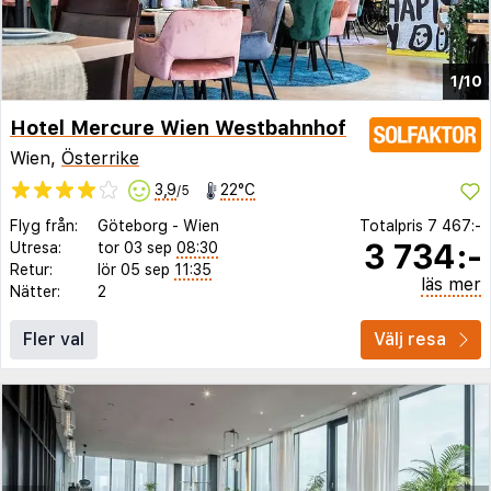
1/10
Hotel Mercure Wien Westbahnhof
Wien,
Österrike
3,9
22°C
/5
Flyg från:
Göteborg
-
Wien
Totalpris
7 467:-
3 734:-
Utresa:
tor 03 sep
08:30
Retur:
lör 05 sep
11:35
läs mer
Nätter:
2
Fler val
Välj resa