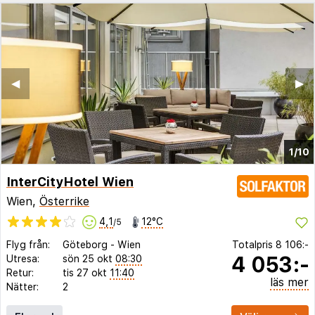
◀︎
▶︎
1/10
InterCityHotel Wien
Wien,
Österrike
4,1
12°C
/5
Flyg från:
Göteborg
-
Wien
Totalpris
8 106:-
4 053:-
Utresa:
sön 25 okt
08:30
Retur:
tis 27 okt
11:40
läs mer
Nätter:
2