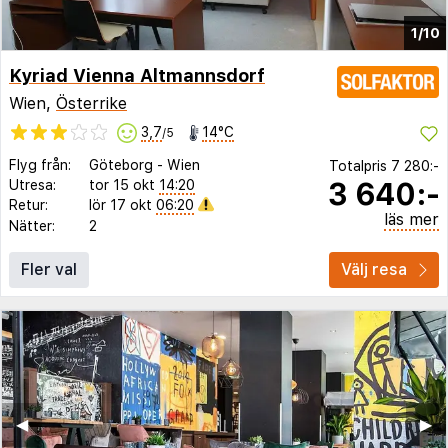
1/10
Kyriad Vienna Altmannsdorf
Wien,
Österrike
3,7
14°C
/5
Flyg från:
Göteborg
-
Wien
Totalpris
7 280:-
3 640:-
Utresa:
tor 15 okt
14:20
Retur:
lör 17 okt
06:20
läs mer
Nätter:
2
Fler val
Välj resa
◀︎
▶︎