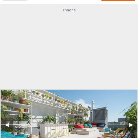
annons
◀︎
▶︎