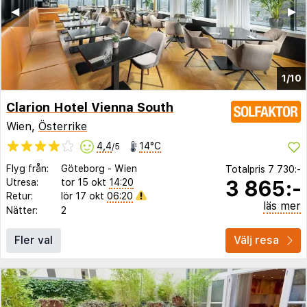
◀︎
▶︎
1/10
Clarion Hotel Vienna South
Wien,
Österrike
4,4
14°C
/5
Flyg från:
Göteborg
-
Wien
Totalpris
7 730:-
3 865:-
Utresa:
tor 15 okt
14:20
Retur:
lör 17 okt
06:20
läs mer
Nätter:
2
Fler val
Välj resa