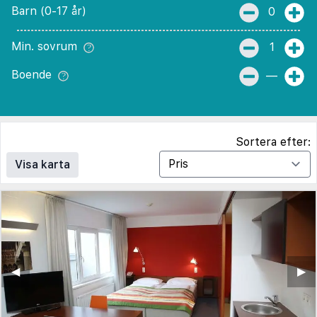
Barn (0-17 år)
0
Min. sovrum
1
Boende
—
Sortera efter:
Visa karta
◀︎
▶︎