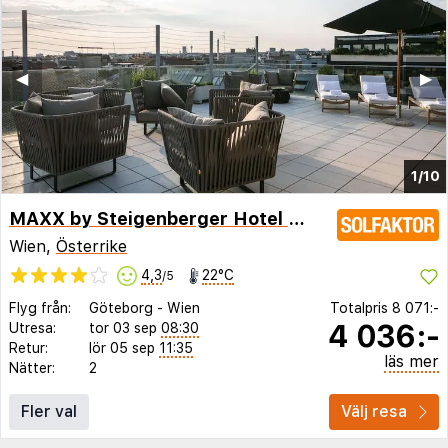
◀︎
▶︎
1/10
MAXX by Steigenberger Hotel Vienna
Wien,
Österrike
4,3
22°C
/5
Flyg från:
Göteborg
-
Wien
Totalpris
8 071:-
4 036:-
Utresa:
tor 03 sep
08:30
Retur:
lör 05 sep
11:35
läs mer
Nätter:
2
Fler val
Välj resa