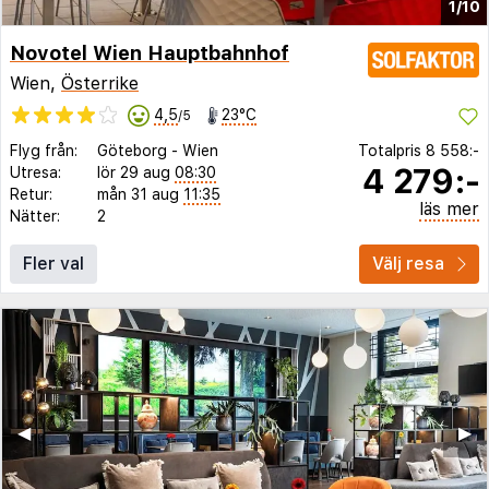
1/10
Novotel Wien Hauptbahnhof
Wien,
Österrike
4,5
23°C
/5
Flyg från:
Göteborg
-
Wien
Totalpris
8 558:-
4 279:-
Utresa:
lör 29 aug
08:30
Retur:
mån 31 aug
11:35
läs mer
Nätter:
2
Fler val
Välj resa
◀︎
▶︎