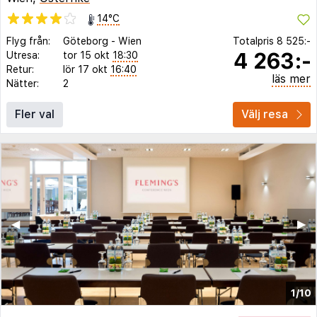
14°C
Flyg från:
Göteborg
-
Wien
Totalpris
8 525:-
4 263:-
Utresa:
tor 15 okt
18:30
Retur:
lör 17 okt
16:40
läs mer
Nätter:
2
Fler val
Välj resa
◀︎
▶︎
1/10