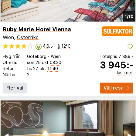
1/10
Ruby Marie Hotel Vienna
Wien,
Österrike
4,6
12°C
/5
Flyg från:
Göteborg
-
Wien
Totalpris
7 889:-
3 945:-
Utresa:
sön 25 okt
08:30
Retur:
tis 27 okt
11:40
läs mer
Nätter:
2
Fler val
Välj resa
◀︎
▶︎