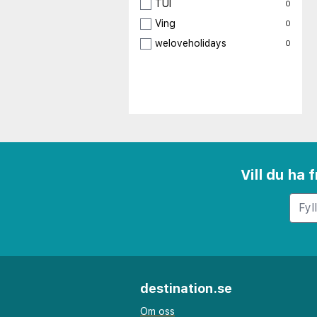
TUI
0
Ving
0
weloveholidays
0
Vill du ha
destination.se
Om oss