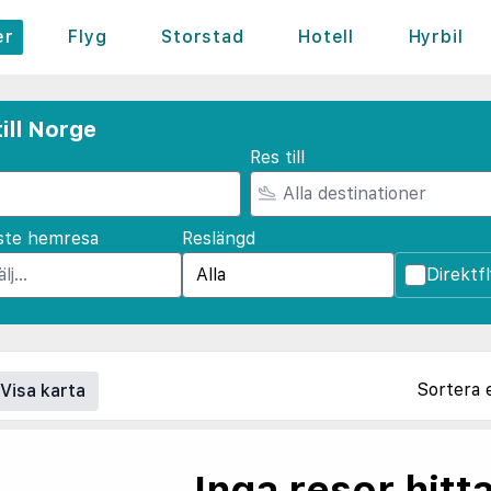
er
Flyg
Storstad
Hotell
Hyrbil
ill Norge
Res till
ste hemresa
Reslängd
Direktf
Sortera 
Visa karta
Inga resor hitt