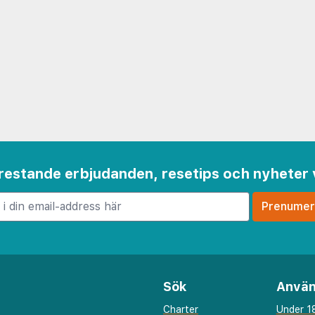
 frestande erbjudanden, resetips och nyheter 
Sök
Använ
Charter
Under 18