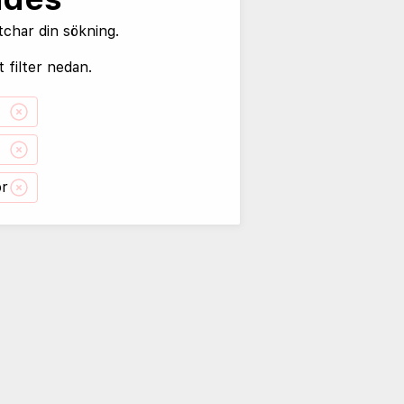
tchar din sökning.
 filter nedan.
or