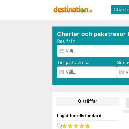
Chart
Charter och paketresor t
Res från
Tidigast avresa
Sena
0
träffar
Lägst hotellstandard