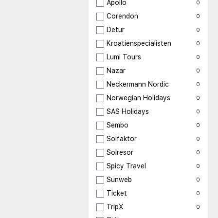
Apollo
0
Corendon
0
Detur
0
Kroatienspecialisten
0
Lumi Tours
0
Nazar
0
Neckermann Nordic
0
Norwegian Holidays
0
SAS Holidays
0
Sembo
0
Solfaktor
0
Solresor
0
Spicy Travel
0
Sunweb
0
Ticket
0
TripX
0