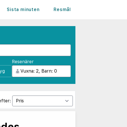
Sista minuten
Resmål
Resenärer
lyg
efter:
ades