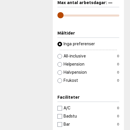
Max antal arbetsdagar:
—
Måltider
Inga preferenser
All-inclusive
0
Helpension
0
Halvpension
0
Frukost
0
Faciliteter
A/C
0
Badstu
0
Bar
0