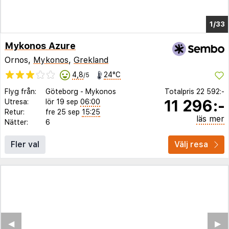
1/29
Mykonos Azure
Ornos,
Mykonos
,
Grekland
4,8
24°C
/5
Flyg från:
Göteborg
-
Mykonos
Totalpris
22 592:-
11 296:-
Utresa:
lör 19 sep
06:00
Retur:
fre 25 sep
15:25
läs mer
Nätter:
6
Fler val
Välj resa
◀︎
▶︎