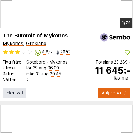
1/68
The Summit of Mykonos
Mykonos
,
Grekland
4,8
26°C
/5
Flyg från:
Göteborg
-
Mykonos
Totalpris
23 289:-
11 645:-
Utresa:
lör 29 aug
06:00
Retur:
mån 31 aug
20:45
läs mer
Nätter:
2
Fler val
Välj resa