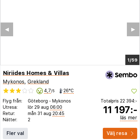
◀︎
▶︎
1/55
Niriides Homes & Villas
Mykonos
,
Grekland
4,7
26°C
/5
Flyg från:
Göteborg
-
Mykonos
Totalpris
22 394:-
11 197:-
Utresa:
lör 29 aug
06:00
Retur:
mån 31 aug
20:45
läs mer
Nätter:
2
Fler val
Välj resa