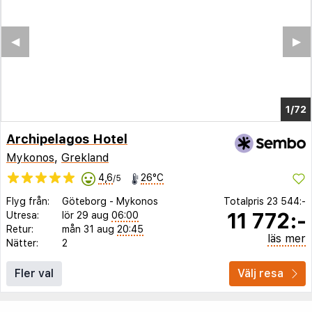
◀︎
▶︎
1/68
Archipelagos Hotel
Mykonos
,
Grekland
4,6
26°C
/5
Flyg från:
Göteborg
-
Mykonos
Totalpris
23 544:-
11 772:-
Utresa:
lör 29 aug
06:00
Retur:
mån 31 aug
20:45
läs mer
Nätter:
2
Fler val
Välj resa