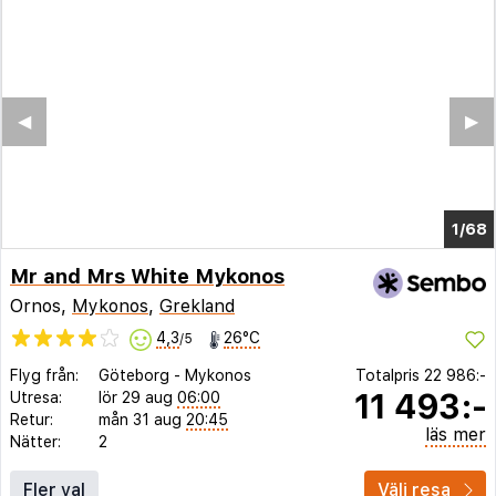
◀︎
▶︎
1/62
Mr and Mrs White Mykonos
Ornos,
Mykonos
,
Grekland
4,3
26°C
/5
Flyg från:
Göteborg
-
Mykonos
Totalpris
22 986:-
11 493:-
Utresa:
lör 29 aug
06:00
Retur:
mån 31 aug
20:45
läs mer
Nätter:
2
Fler val
Välj resa