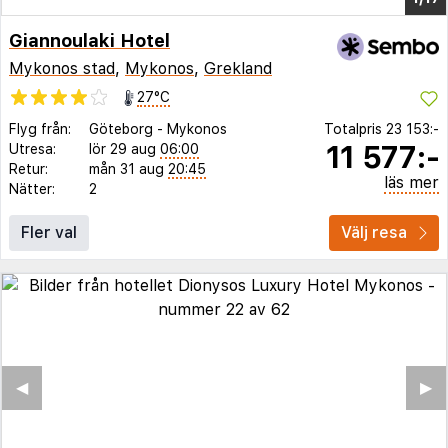
Giannoulaki Hotel
Mykonos stad
,
Mykonos
,
Grekland
27°C
Flyg från:
Göteborg
-
Mykonos
Totalpris
23 153:-
11 577:-
Utresa:
lör 29 aug
06:00
Retur:
mån 31 aug
20:45
läs mer
Nätter:
2
Fler val
Välj resa
◀︎
▶︎