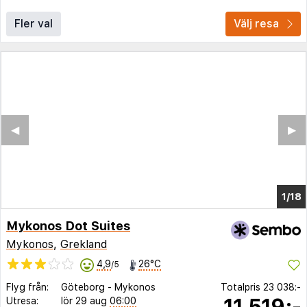
Fler val
Välj resa
◀︎
▶︎
1/13
Mykonos Dot Suites
Mykonos
,
Grekland
4,9
26°C
/5
Flyg från:
Göteborg
-
Mykonos
Totalpris
23 038:-
11 519:-
Utresa:
lör 29 aug
06:00