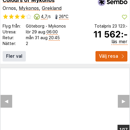
Colours of Mykonos
Ornos,
Mykonos
,
Grekland
4,7
26°C
/5
Flyg från:
Göteborg
-
Mykonos
Totalpris
23 123:-
11 562:-
Utresa:
lör 29 aug
06:00
Retur:
mån 31 aug
20:45
läs mer
Nätter:
2
Fler val
Välj resa
◀︎
▶︎
1/11