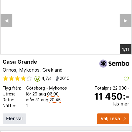
◀︎
▶︎
1/6
Casa Grande
Ornos,
Mykonos
,
Grekland
4,7
26°C
/5
Flyg från:
Göteborg
-
Mykonos
Totalpris
22 900:-
11 450:-
Utresa:
lör 29 aug
06:00
Retur:
mån 31 aug
20:45
läs mer
Nätter:
2
Fler val
Välj resa