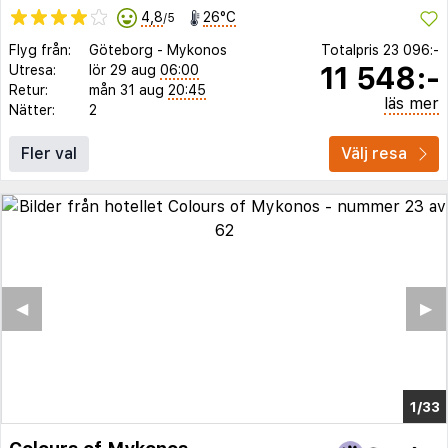
4,8
26°C
/5
Flyg från:
Göteborg
-
Mykonos
Totalpris
23 096:-
11 548:-
Utresa:
lör 29 aug
06:00
Retur:
mån 31 aug
20:45
läs mer
Nätter:
2
Fler val
Välj resa
◀︎
▶︎
1/28