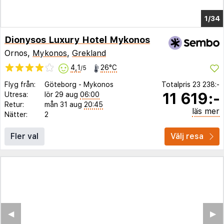
1/29
Dionysos Luxury Hotel Mykonos
Ornos,
Mykonos
,
Grekland
4,1
26°C
/5
Flyg från:
Göteborg
-
Mykonos
Totalpris
23 238:-
11 619:-
Utresa:
lör 29 aug
06:00
Retur:
mån 31 aug
20:45
läs mer
Nätter:
2
Fler val
Välj resa
◀︎
▶︎