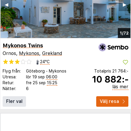
◀︎
▶︎
1/72
Mykonos Twins
Ornos,
Mykonos
,
Grekland
24°C
Flyg från:
Göteborg
-
Mykonos
Totalpris
21 764:-
10 882:-
Utresa:
lör 19 sep
06:00
Retur:
fre 25 sep
15:25
läs mer
Nätter:
6
Fler val
Välj resa