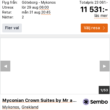
Flyg från:
Göteborg
-
Mykonos
Totalpris
23 061:-
11 531:-
Utresa:
lör 29 aug
06:00
Retur:
mån 31 aug
20:45
läs mer
Nätter:
2
Fler val
Välj resa
◀︎
▶︎
1/48
Myconian Crown Suites by Mr and Mrs White
Mykonos
,
Grekland