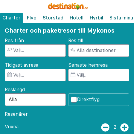
Charter
Flyg
Storstad
Hotell
Hyrbil
Sista minu
Charter och paketresor till Mykonos
Res från
Res till
Tidigast avresa
Senaste hemresa
Reslängd
Direktflyg
Resenärer
Vuxna
2