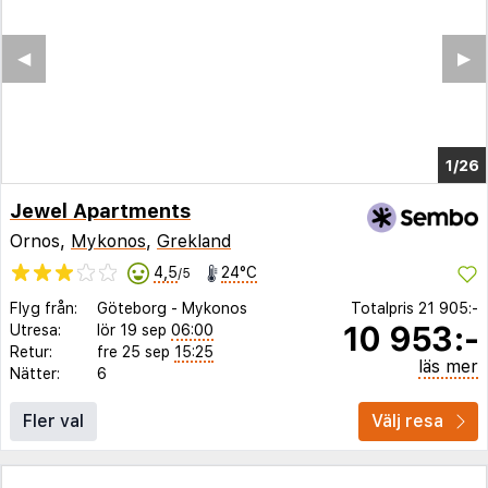
◀︎
▶︎
1/19
Jewel Apartments
Ornos,
Mykonos
,
Grekland
4,5
24°C
/5
Flyg från:
Göteborg
-
Mykonos
Totalpris
21 905:-
10 953:-
Utresa:
lör 19 sep
06:00
Retur:
fre 25 sep
15:25
läs mer
Nätter:
6
Fler val
Välj resa