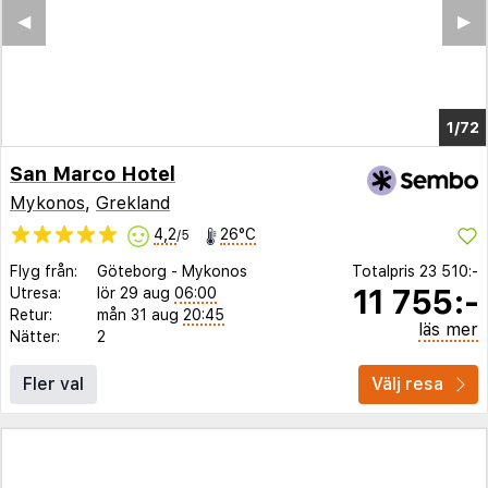
◀︎
▶︎
1/68
San Marco Hotel
Mykonos
,
Grekland
4,2
26°C
/5
Flyg från:
Göteborg
-
Mykonos
Totalpris
23 510:-
11 755:-
Utresa:
lör 29 aug
06:00
Retur:
mån 31 aug
20:45
läs mer
Nätter:
2
Fler val
Välj resa