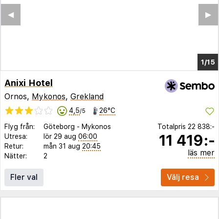
◀︎
▶︎
1/10
Anixi Hotel
Ornos,
Mykonos
,
Grekland
4,5
26°C
/5
Flyg från:
Göteborg
-
Mykonos
Totalpris
22 838:-
11 419:-
Utresa:
lör 29 aug
06:00
Retur:
mån 31 aug
20:45
läs mer
Nätter:
2
Fler val
Välj resa