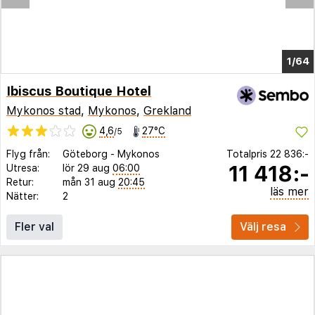
1/60
Ibiscus Boutique Hotel
Mykonos stad
,
Mykonos
,
Grekland
4,6
27°C
/5
Flyg från:
Göteborg
-
Mykonos
Totalpris
22 836:-
11 418:-
Utresa:
lör 29 aug
06:00
Retur:
mån 31 aug
20:45
läs mer
Nätter:
2
Fler val
Välj resa