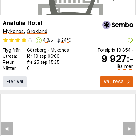
Anatolia Hotel
Mykonos
,
Grekland
4,3
24°C
/5
Flyg från:
Göteborg
-
Mykonos
Totalpris
19 854:-
9 927:-
Utresa:
lör 19 sep
06:00
Retur:
fre 25 sep
15:25
läs mer
Nätter:
6
Fler val
Välj resa
◀︎
▶︎