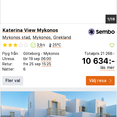
1/14
Katerina View Mykonos
Mykonos stad
,
Mykonos
,
Grekland
3,9
25°C
/5
Flyg från:
Göteborg
-
Mykonos
Totalpris
21 268:-
10 634:-
Utresa:
lör 19 sep
06:00
Retur:
fre 25 sep
15:25
läs mer
Nätter:
6
Fler val
Välj resa