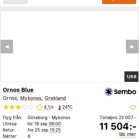
◀︎
▶︎
1/64
Ornos Blue
Ornos,
Mykonos
,
Grekland
4,1
24°C
/5
Flyg från:
Göteborg
-
Mykonos
Totalpris
23 007:-
11 504:-
Utresa:
lör 19 sep
06:00
Retur:
fre 25 sep
15:25
läs mer
Nätter:
6