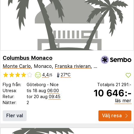
Columbus Monaco
Monte Carlo
, Monaco,
Franska rivieran
,
Frankrike
4,4
27°C
/5
Flyg från:
Göteborg
-
Nice
Totalpris
21 291:-
10 646:-
Utresa:
tis 18 aug
06:00
Retur:
tor 20 aug
09:45
läs mer
Nätter:
2
Fler val
Välj resa