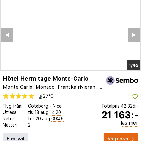
◀︎
▶︎
1/38
Hôtel Hermitage Monte-Carlo
Monte Carlo
, Monaco,
Franska rivieran
,
Frankrike
27°C
Flyg från:
Göteborg
-
Nice
Totalpris
42 325:-
21 163:-
Utresa:
tis 18 aug
14:20
Retur:
tor 20 aug
09:45
läs mer
Nätter:
2
Fler val
Välj resa