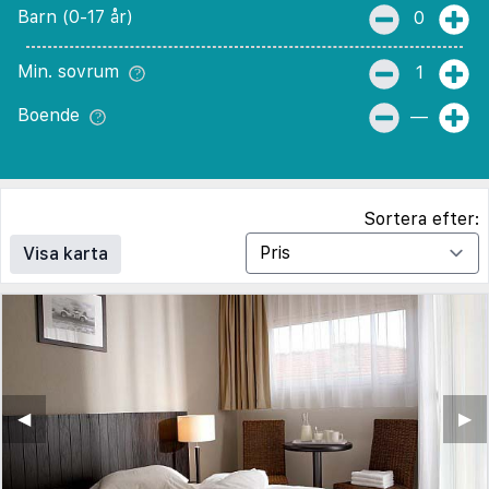
Barn (0-17 år)
0
Min. sovrum
1
Boende
—
Sortera efter:
Visa karta
◀︎
▶︎