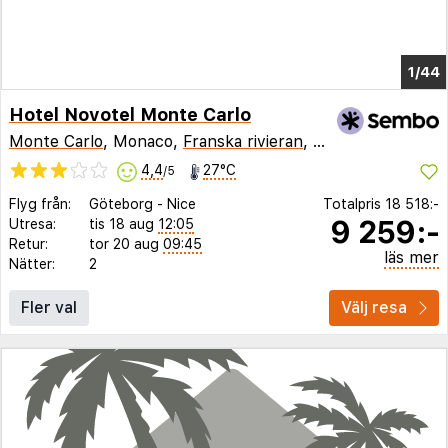
1/39
Hotel Novotel Monte Carlo
Monte Carlo
, Monaco,
Franska rivieran
,
Frankrike
4,4
27°C
/5
Flyg från:
Göteborg
-
Nice
Totalpris
18 518:-
9 259:-
Utresa:
tis 18 aug
12:05
Retur:
tor 20 aug
09:45
läs mer
Nätter:
2
Fler val
Välj resa