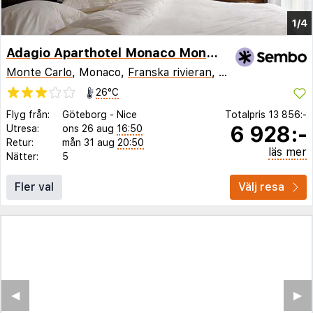
1/4
Adagio Aparthotel Monaco Monte Cristo
Monte Carlo
, Monaco,
Franska rivieran
,
Frankrike
26°C
Flyg från:
Göteborg
-
Nice
Totalpris
13 856:-
6 928:-
Utresa:
ons 26 aug
16:50
Retur:
mån 31 aug
20:50
läs mer
Nätter:
5
Fler val
Välj resa
◀︎
▶︎