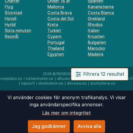
Charter
Under 18 år
Spanien
Flyg
Mallorca
Kanarieöarna
Storstad
Costa Brava
Costa Blanca
Hotell
Costa del Sol
Grekland
Hyrbil
Kreta
Rhodos
Sista minuten
Turkiet
Italien
Resmål
Cypern
Kroatien
Portugal
Bulgarien
Thailand
Marocko
Egypten
Madeira
Filtrera 12 resultat
2026 ©
REISEGIGANTEN AS
restplass.no
|
sistaminuten.se
|
afbudsrejser.dk
|
äkkilähdöt.fi
|
rantapallo.fi
|
napsu.fi
|
destination.se
|
dinreise.no
|
storbyferie.no
Vi använder cookies för anonym trafikanalys. Vi visar
inga användarspecifika annonser.
Läs mer om integritet
Jag godkänner
Avvisa alla