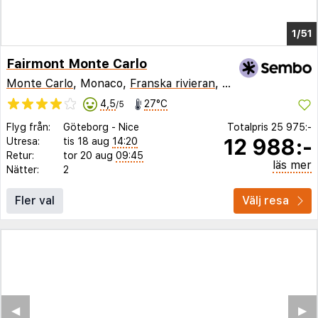
1/46
Fairmont Monte Carlo
Monte Carlo
, Monaco,
Franska rivieran
,
Frankrike
4,5
27°C
/5
Flyg från:
Göteborg
-
Nice
Totalpris
25 975:-
12 988:-
Utresa:
tis 18 aug
14:20
Retur:
tor 20 aug
09:45
läs mer
Nätter:
2
Fler val
Välj resa
◀︎
▶︎