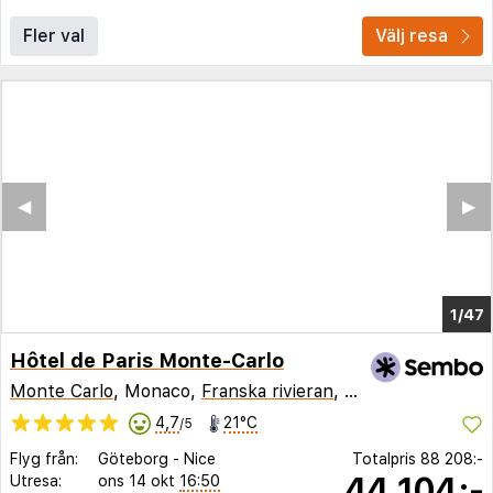
Fler val
Välj resa
◀︎
▶︎
1/43
Hôtel de Paris Monte-Carlo
Monte Carlo
, Monaco,
Franska rivieran
,
Frankrike
4,7
21°C
/5
Flyg från:
Göteborg
-
Nice
Totalpris
88 208:-
44 104:-
Utresa:
ons 14 okt
16:50