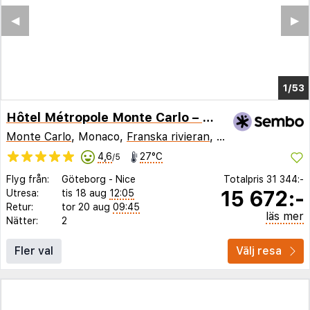
◀︎
▶︎
1/48
Hôtel Métropole Monte Carlo – Spa Guerlain
Monte Carlo
, Monaco,
Franska rivieran
,
Frankrike
4,6
27°C
/5
Flyg från:
Göteborg
-
Nice
Totalpris
31 344:-
15 672:-
Utresa:
tis 18 aug
12:05
Retur:
tor 20 aug
09:45
läs mer
Nätter:
2
Fler val
Välj resa