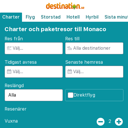
Charter
Flyg
Storstad
Hotell
Hyrbil
Sista minu
Charter och paketresor till Monaco
Res från
Res till
Tidigast avresa
Senaste hemresa
Reslängd
Direktflyg
Resenärer
Vuxna
2