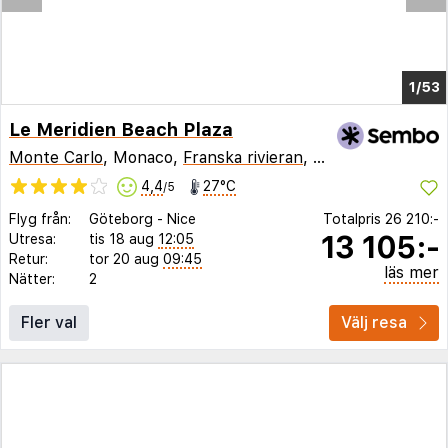
1/48
Le Meridien Beach Plaza
Monte Carlo
, Monaco,
Franska rivieran
,
Frankrike
4,4
27°C
/5
Flyg från:
Göteborg
-
Nice
Totalpris
26 210:-
13 105:-
Utresa:
tis 18 aug
12:05
Retur:
tor 20 aug
09:45
läs mer
Nätter:
2
Fler val
Välj resa