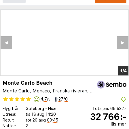
Monte Carlo Beach
Monte Carlo
, Monaco,
Franska rivieran
,
Frankrike
4,7
27°C
/5
Flyg från:
Göteborg
-
Nice
Totalpris
65 532:-
32 766:-
Utresa:
tis 18 aug
14:20
Retur:
tor 20 aug
09:45
läs mer
Nätter:
2