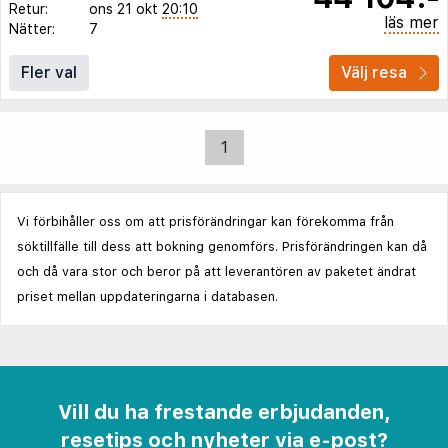
Retur:
ons 21 okt
20:10
läs mer
Nätter:
7
Fler val
Välj resa
1
Vi förbihåller oss om att prisförändringar kan förekomma från
söktillfälle till dess att bokning genomförs. Prisförändringen kan då
och då vara stor och beror på att leverantören av paketet ändrat
priset mellan uppdateringarna i databasen.
Vill du ha frestande erbjudanden,
resetips och nyheter via e-post?