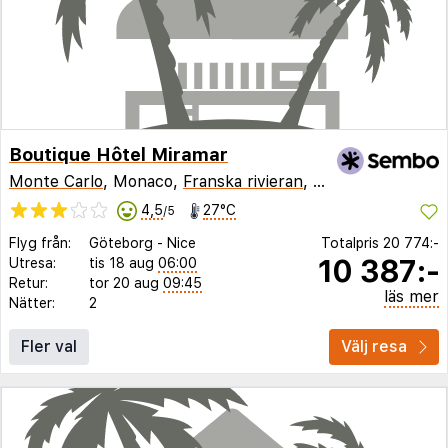
Boutique Hôtel Miramar
Monte Carlo
, Monaco,
Franska rivieran
,
Frankrike
4,5
27°C
/5
Flyg från:
Göteborg
-
Nice
Totalpris
20 774:-
10 387:-
Utresa:
tis 18 aug
06:00
Retur:
tor 20 aug
09:45
läs mer
Nätter:
2
Fler val
Välj resa