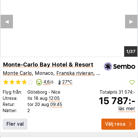
◀︎
▶︎
1/33
Monte-Carlo Bay Hotel & Resort
Monte Carlo
, Monaco,
Franska rivieran
,
Frankrike
4,6
27°C
/5
Flyg från:
Göteborg
-
Nice
Totalpris
31 574:-
15 787:-
Utresa:
tis 18 aug
12:05
Retur:
tor 20 aug
09:45
läs mer
Nätter:
2
Fler val
Välj resa