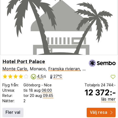
Hotel Port Palace
Monte Carlo
, Monaco,
Franska rivieran
,
Frankrike
4,5
27°C
/5
Flyg från:
Göteborg
-
Nice
Totalpris
24 744:-
12 372:-
Utresa:
tis 18 aug
06:00
Retur:
tor 20 aug
09:45
läs mer
Nätter:
2
Fler val
Välj resa