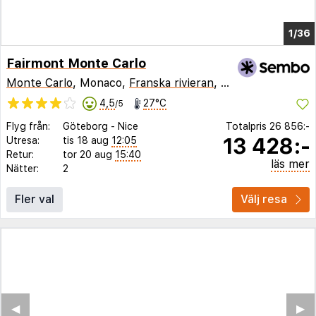
1/30
Fairmont Monte Carlo
Monte Carlo
, Monaco,
Franska rivieran
,
Frankrike
4,5
27°C
/5
Flyg från:
Göteborg
-
Nice
Totalpris
26 856:-
13 428:-
Utresa:
tis 18 aug
12:05
Retur:
tor 20 aug
15:40
läs mer
Nätter:
2
Fler val
Välj resa
◀︎
▶︎