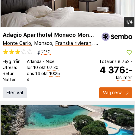
1/4
Adagio Aparthotel Monaco Monte Cristo
Monte Carlo
, Monaco,
Franska rivieran
,
Frankrike
21°C
Flyg från:
Arlanda
-
Nice
Totalpris
8 752:-
4 376:-
Utresa:
lör 10 okt
07:30
Retur:
ons 14 okt
10:25
läs mer
Nätter:
4
Fler val
Välj resa