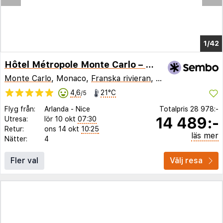
1/37
Hôtel Métropole Monte Carlo – Spa Guerlain
Monte Carlo
, Monaco,
Franska rivieran
,
Frankrike
4,6
21°C
/5
Flyg från:
Arlanda
-
Nice
Totalpris
28 978:-
14 489:-
Utresa:
lör 10 okt
07:30
Retur:
ons 14 okt
10:25
läs mer
Nätter:
4
Fler val
Välj resa