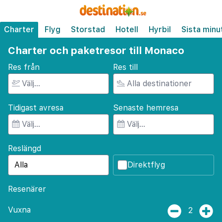
Charter
Flyg
Storstad
Hotell
Hyrbil
Sista minu
Charter och paketresor till Monaco
Res från
Res till
Tidigast avresa
Senaste hemresa
Reslängd
Direktflyg
Resenärer
Vuxna
2