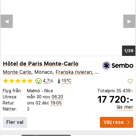
◀︎
▶︎
1/30
Hôtel de Paris Monte-Carlo
Monte Carlo
, Monaco,
Franska rivieran
,
Frankrike
4,7
15°C
/5
Flyg från:
Malmö
-
Nice
Totalpris
35 439:-
17 720:-
Utresa:
mån 30 nov
06:20
Retur:
ons 02 dec
19:05
läs mer
Nätter:
2
Fler val
Välj resa