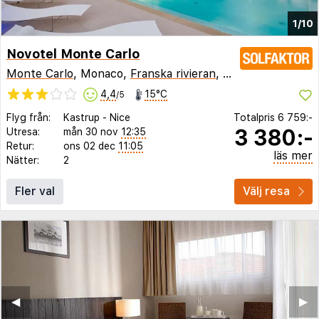
1/10
Novotel Monte Carlo
Monte Carlo
, Monaco,
Franska rivieran
,
Frankrike
4,4
15°C
/5
Flyg från:
Kastrup
-
Nice
Totalpris
6 759:-
3 380:-
Utresa:
mån 30 nov
12:35
Retur:
ons 02 dec
11:05
läs mer
Nätter:
2
Fler val
Välj resa
◀︎
▶︎