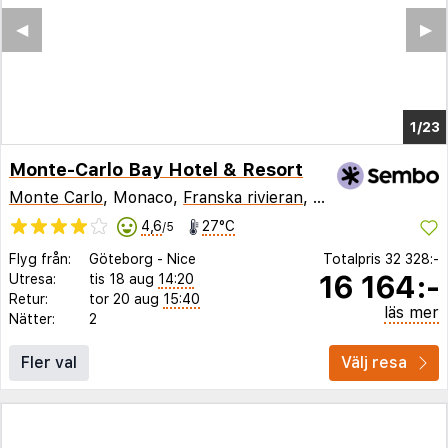
◀︎
▶︎
1/18
Monte-Carlo Bay Hotel & Resort
Monte Carlo
, Monaco,
Franska rivieran
,
Frankrike
4,6
27°C
/5
Flyg från:
Göteborg
-
Nice
Totalpris
32 328:-
16 164:-
Utresa:
tis 18 aug
14:20
Retur:
tor 20 aug
15:40
läs mer
Nätter:
2
Fler val
Välj resa