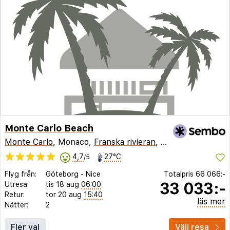
Monte Carlo Beach
Monte Carlo
, Monaco,
Franska rivieran
,
Frankrike
4,7
27°C
/5
Flyg från:
Göteborg
-
Nice
Totalpris
66 066:-
33 033:-
Utresa:
tis 18 aug
06:00
Retur:
tor 20 aug
15:40
läs mer
Nätter:
2
Fler val
Välj resa