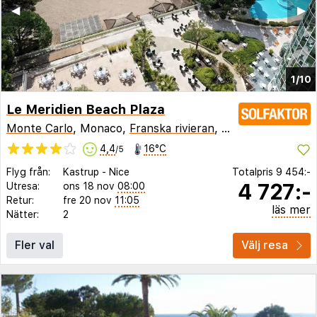
◀︎
▶︎
1/10
Le Meridien Beach Plaza
Monte Carlo
, Monaco,
Franska rivieran
,
Frankrike
4,4
16°C
/5
Flyg från:
Kastrup
-
Nice
Totalpris
9 454:-
4 727:-
Utresa:
ons 18 nov
08:00
Retur:
fre 20 nov
11:05
läs mer
Nätter:
2
Fler val
Välj resa