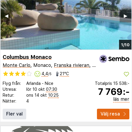
◀︎
▶︎
1/10
Columbus Monaco
Monte Carlo
, Monaco,
Franska rivieran
,
Frankrike
4,4
21°C
/5
Flyg från:
Arlanda
-
Nice
Totalpris
15 538:-
7 769:-
Utresa:
lör 10 okt
07:30
Retur:
ons 14 okt
10:25
läs mer
Nätter:
4
Fler val
Välj resa