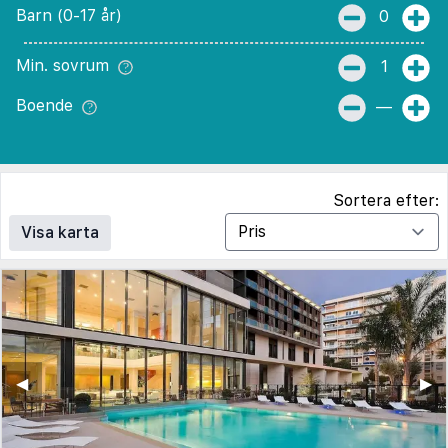
Barn (0-17 år)
0
Min. sovrum
1
Boende
—
Sortera efter:
Visa karta
◀︎
▶︎