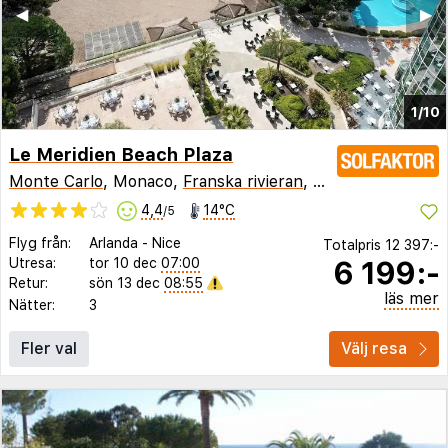
◀︎
▶︎
1/10
Le Meridien Beach Plaza
Monte Carlo
, Monaco,
Franska rivieran
,
Frankrike
4,4
14°C
/5
Flyg från:
Arlanda
-
Nice
Totalpris
12 397:-
6 199:-
Utresa:
tor 10 dec
07:00
Retur:
sön 13 dec
08:55
läs mer
Nätter:
3
Fler val
Välj resa