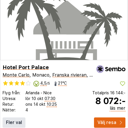
Hotel Port Palace
Monte Carlo
, Monaco,
Franska rivieran
,
Frankrike
4,5
21°C
/5
Flyg från:
Arlanda
-
Nice
Totalpris
16 144:-
8 072:-
Utresa:
lör 10 okt
07:30
Retur:
ons 14 okt
10:25
läs mer
Nätter:
4
Fler val
Välj resa