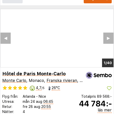
◀︎
▶︎
1/33
Hôtel de Paris Monte-Carlo
Monte Carlo
, Monaco,
Franska rivieran
,
Frankrike
4,7
26°C
/5
Flyg från:
Arlanda
-
Nice
Totalpris
89 568:-
44 784:-
Utresa:
mån 24 aug
06:45
Retur:
fre 28 aug
20:55
läs mer
Nätter:
4