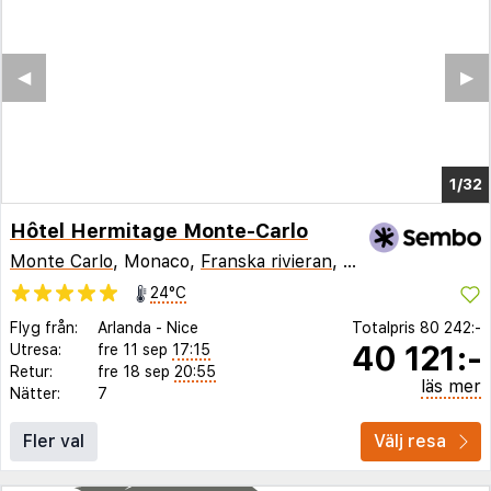
◀︎
▶︎
1/28
Hôtel Hermitage Monte-Carlo
Monte Carlo
, Monaco,
Franska rivieran
,
Frankrike
24°C
Flyg från:
Arlanda
-
Nice
Totalpris
80 242:-
40 121:-
Utresa:
fre 11 sep
17:15
Retur:
fre 18 sep
20:55
läs mer
Nätter:
7
Fler val
Välj resa