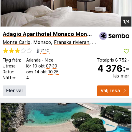
1/4
Adagio Aparthotel Monaco Monte Cristo
Monte Carlo
, Monaco,
Franska rivieran
,
Frankrike
21°C
Flyg från:
Arlanda
-
Nice
Totalpris
8 752:-
4 376:-
Utresa:
lör 10 okt
07:30
Retur:
ons 14 okt
10:25
läs mer
Nätter:
4
Fler val
Välj resa