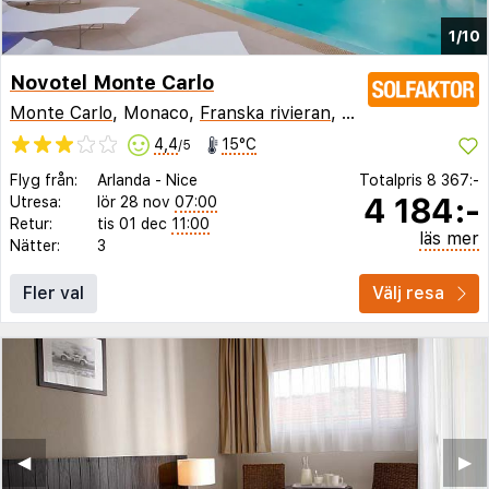
1/10
Novotel Monte Carlo
Monte Carlo
, Monaco,
Franska rivieran
,
Frankrike
4,4
15°C
/5
Flyg från:
Arlanda
-
Nice
Totalpris
8 367:-
4 184:-
Utresa:
lör 28 nov
07:00
Retur:
tis 01 dec
11:00
läs mer
Nätter:
3
Fler val
Välj resa
◀︎
▶︎