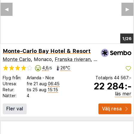
◀︎
▶︎
1/20
Monte-Carlo Bay Hotel & Resort
Monte Carlo
, Monaco,
Franska rivieran
,
Frankrike
4,6
26°C
/5
Flyg från:
Arlanda
-
Nice
Totalpris
44 567:-
22 284:-
Utresa:
fre 21 aug
06:45
Retur:
tis 25 aug
15:15
läs mer
Nätter:
4
Fler val
Välj resa