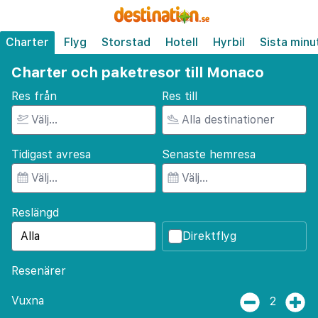
Charter
Flyg
Storstad
Hotell
Hyrbil
Sista minu
Charter och paketresor till Monaco
Res från
Res till
Tidigast avresa
Senaste hemresa
Reslängd
Direktflyg
Resenärer
Vuxna
2