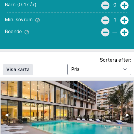
Barn (0-17 år)
0
Min. sovrum
1
Boende
—
Sortera efter:
Visa karta
◀︎
▶︎