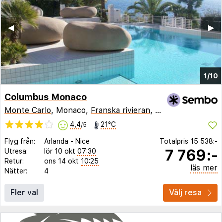
◀︎
▶︎
1/10
Columbus Monaco
Monte Carlo
, Monaco,
Franska rivieran
,
Frankrike
4,4
21°C
/5
Flyg från:
Arlanda
-
Nice
Totalpris
15 538:-
7 769:-
Utresa:
lör 10 okt
07:30
Retur:
ons 14 okt
10:25
läs mer
Nätter:
4
Fler val
Välj resa