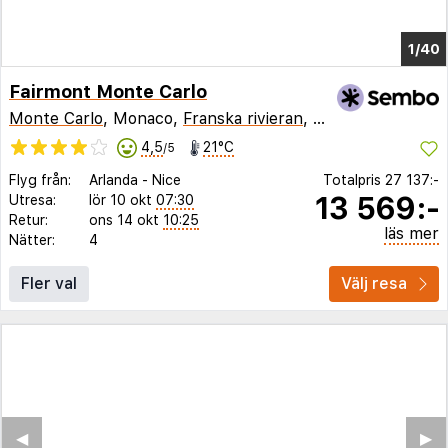
1/34
Fairmont Monte Carlo
Monte Carlo
, Monaco,
Franska rivieran
,
Frankrike
4,5
21°C
/5
Flyg från:
Arlanda
-
Nice
Totalpris
27 137:-
13 569:-
Utresa:
lör 10 okt
07:30
Retur:
ons 14 okt
10:25
läs mer
Nätter:
4
Fler val
Välj resa
◀︎
▶︎