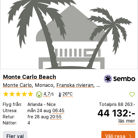
Monte Carlo Beach
Monte Carlo
, Monaco,
Franska rivieran
,
Frankrike
4,7
26°C
/5
Flyg från:
Arlanda
-
Nice
Totalpris
88 263:-
44 132:-
Utresa:
mån 24 aug
06:45
Retur:
fre 28 aug
20:55
läs mer
Nätter:
4
Fler val
Välj resa