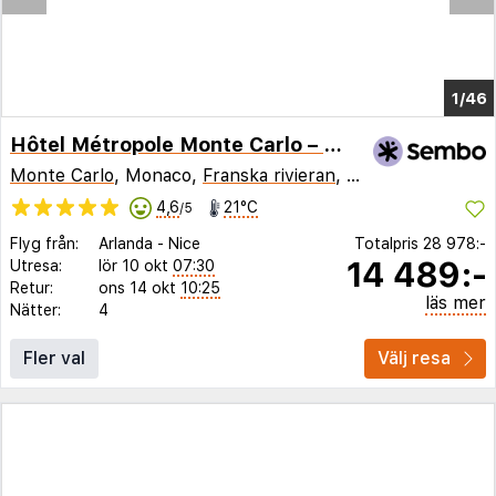
1/40
Hôtel Métropole Monte Carlo – Spa Guerlain
Monte Carlo
, Monaco,
Franska rivieran
,
Frankrike
4,6
21°C
/5
Flyg från:
Arlanda
-
Nice
Totalpris
28 978:-
14 489:-
Utresa:
lör 10 okt
07:30
Retur:
ons 14 okt
10:25
läs mer
Nätter:
4
Fler val
Välj resa