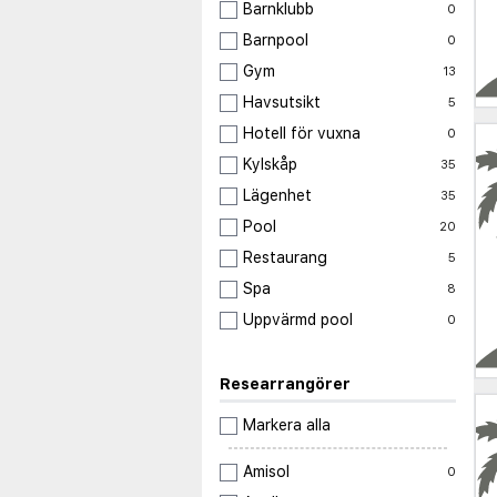
Barnklubb
0
Barnpool
0
Gym
13
Havsutsikt
5
Hotell för vuxna
0
Kylskåp
35
Lägenhet
35
Pool
20
Restaurang
5
Spa
8
Uppvärmd pool
0
Researrangörer
Markera alla
Amisol
0