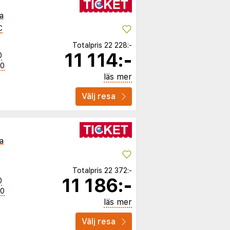
a
C
Totalpris
22 228:-
11 114:-
0
50
läs mer
Välj resa
a
Totalpris
22 372:-
11 186:-
0
50
läs mer
Välj resa