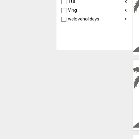
TUI
0
Ving
0
weloveholidays
0