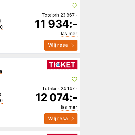
Totalpris
23 867:-
11 934:-
0
50
läs mer
Välj resa
a
Totalpris
24 147:-
12 074:-
0
50
läs mer
Välj resa