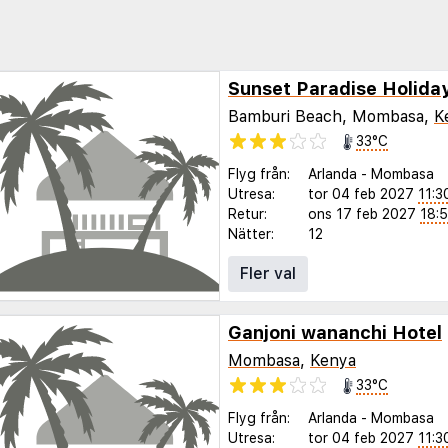
Sunset Paradise Holid
Bamburi Beach, Mombasa,
K
33°C
Flyg från:
Arlanda
-
Mombasa
Utresa:
tor 04 feb 2027
11:3
Retur:
ons 17 feb 2027
18:
Nätter:
12
Fler val
Ganjoni wananchi Hotel
Mombasa
,
Kenya
33°C
Flyg från:
Arlanda
-
Mombasa
Utresa:
tor 04 feb 2027
11:3