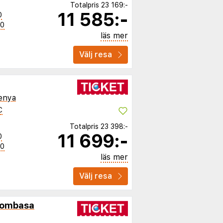
Totalpris
23 169:-
11 585:-
0
50
läs mer
Välj resa
enya
C
Totalpris
23 398:-
11 699:-
0
50
läs mer
Välj resa
Mombasa