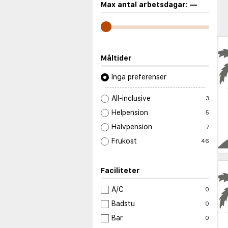
Max antal arbetsdagar:
—
Måltider
Inga preferenser
All-inclusive
3
Helpension
5
Halvpension
7
Frukost
46
Faciliteter
A/C
0
Badstu
0
Bar
0