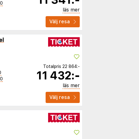
50
läs mer
Välj resa
el
Totalpris
22 864:-
11 432:-
0
50
läs mer
Välj resa