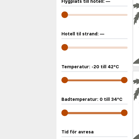
Flygplats till hotell:
—
Hotell til strand:
—
Temperatur:
-20
till
42
°C
Badtemperatur:
0
till
34
°C
Tid för avresa