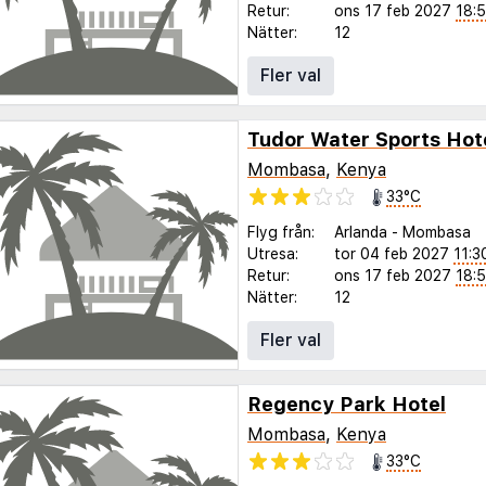
Retur:
ons 17 feb 2027
18:
Nätter:
12
Fler val
Tudor Water Sports Hot
Mombasa
,
Kenya
33°C
Flyg från:
Arlanda
-
Mombasa
Utresa:
tor 04 feb 2027
11:3
Retur:
ons 17 feb 2027
18:
Nätter:
12
Fler val
Regency Park Hotel
Mombasa
,
Kenya
33°C