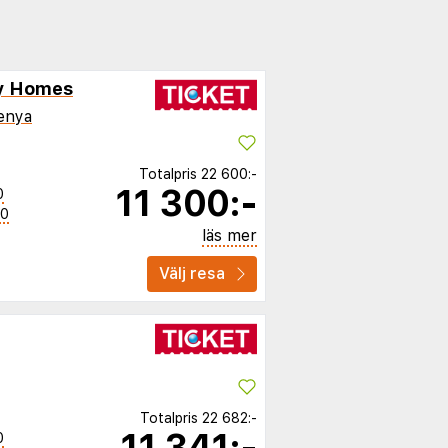
ay Homes
enya
Totalpris
22 600:-
11 300:-
0
50
läs mer
Välj resa
Totalpris
22 682:-
11 341:-
0