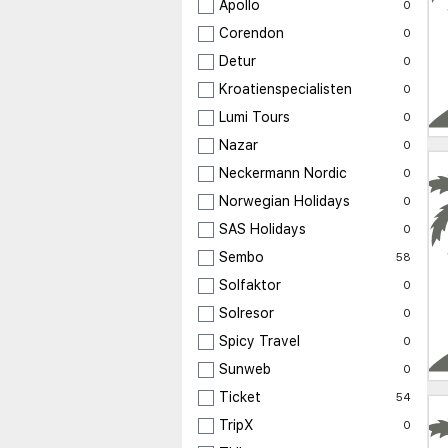
Apollo
0
Corendon
0
Detur
0
Kroatienspecialisten
0
Lumi Tours
0
Nazar
0
Neckermann Nordic
0
Norwegian Holidays
0
SAS Holidays
0
Sembo
58
Solfaktor
0
Solresor
0
Spicy Travel
0
Sunweb
0
Ticket
54
TripX
0