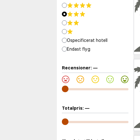
Ospecificerat hotell
Endast flyg
Recensioner:
—
Totalpris:
—