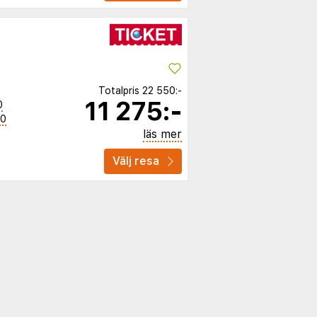
Totalpris
22 550:-
11 275:-
0
50
läs mer
Välj resa