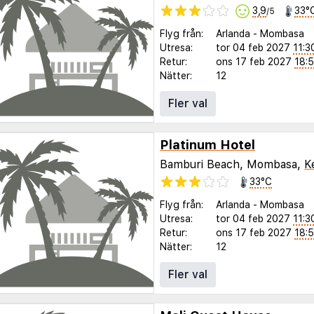
3,9
33°
/5
Flyg från:
Arlanda
-
Mombasa
Utresa:
tor 04 feb 2027
11:3
Retur:
ons 17 feb 2027
18:
Nätter:
12
Fler val
Platinum Hotel
Bamburi Beach, Mombasa,
K
33°C
Flyg från:
Arlanda
-
Mombasa
Utresa:
tor 04 feb 2027
11:3
Retur:
ons 17 feb 2027
18:
Nätter:
12
Fler val