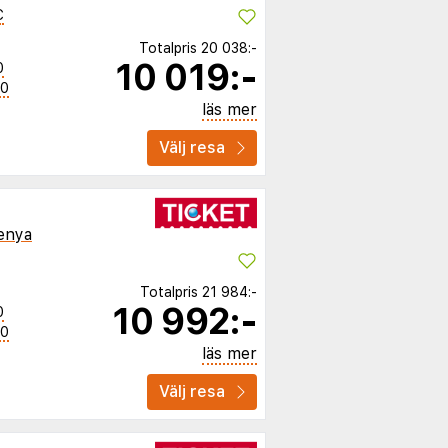
C
Totalpris
20 038:-
10 019:-
0
50
läs mer
Välj resa
enya
Totalpris
21 984:-
10 992:-
0
50
läs mer
Välj resa