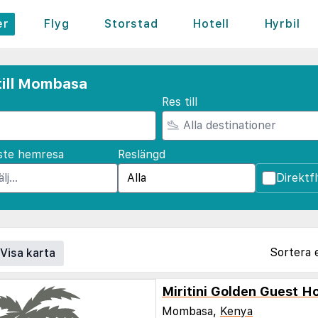
er
Flyg
Storstad
Hotell
Hyrbil
till Mombasa
Res till
ste hemresa
Reslängd
Direktf
Sortera 
Visa karta
Miritini Golden Guest H
Mombasa,
Kenya