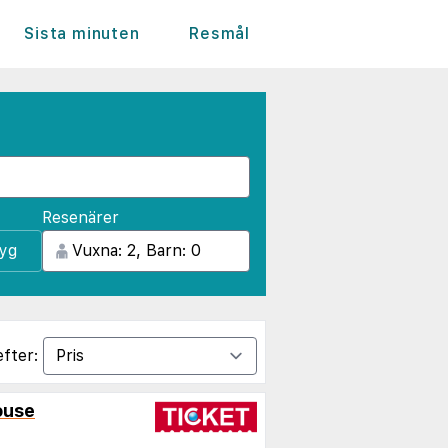
Sista minuten
Resmål
Resenärer
lyg
efter:
ouse