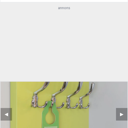
annons
◀︎
▶︎