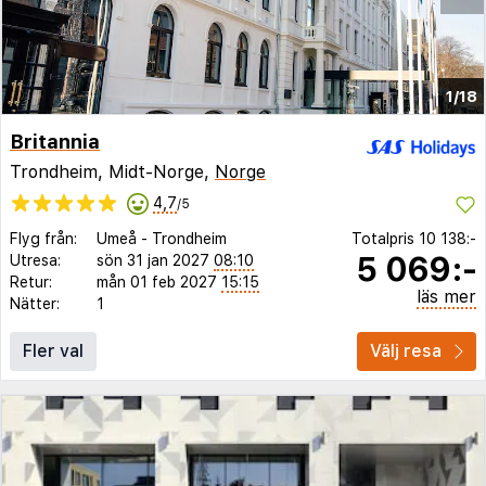
1/18
Britannia
Trondheim, Midt-Norge,
Norge
4,7
/5
Flyg från:
Umeå
-
Trondheim
Totalpris
10 138:-
5 069:-
Utresa:
sön 31 jan 2027
08:10
Retur:
mån 01 feb 2027
15:15
läs mer
Nätter:
1
Fler val
Välj resa