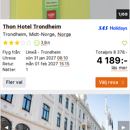
1/68
Thon Hotel Trondheim
Trondheim, Midt-Norge,
Norge
3,9
/5
Flyg från:
Umeå
-
Trondheim
Totalpris
8 378:-
4 189:-
Utresa:
sön 31 jan 2027
08:10
Retur:
mån 01 feb 2027
15:15
läs mer
Nätter:
1
Fler val
Välj resa
◀︎
▶︎