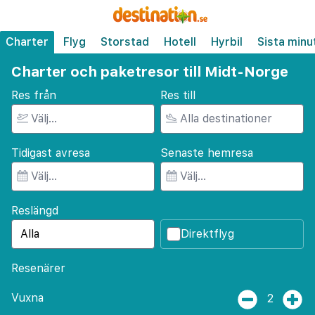
Charter
Flyg
Storstad
Hotell
Hyrbil
Sista minu
Charter och paketresor till Midt-Norge
Res från
Res till
Tidigast avresa
Senaste hemresa
Reslängd
Direktflyg
Resenärer
Vuxna
2