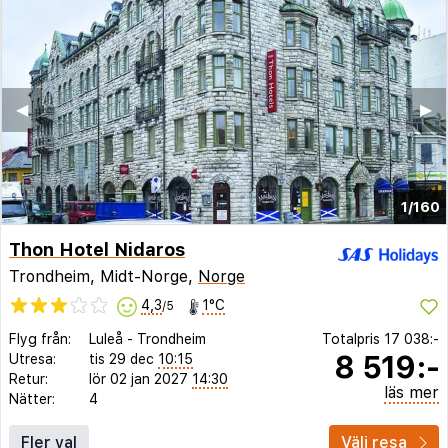
◀︎
▶︎
1/160
Thon Hotel Nidaros
Trondheim, Midt-Norge,
Norge
4,3
1°C
/5
Flyg från:
Luleå
-
Trondheim
Totalpris
17 038:-
8 519:-
Utresa:
tis 29 dec
10:15
Retur:
lör 02 jan 2027
14:30
läs mer
Nätter:
4
Fler val
Välj resa