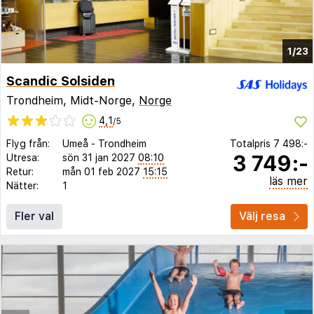
1/23
Scandic Solsiden
Trondheim, Midt-Norge,
Norge
4,1
/5
Flyg från:
Umeå
-
Trondheim
Totalpris
7 498:-
3 749:-
Utresa:
sön 31 jan 2027
08:10
Retur:
mån 01 feb 2027
15:15
läs mer
Nätter:
1
Fler val
Välj resa