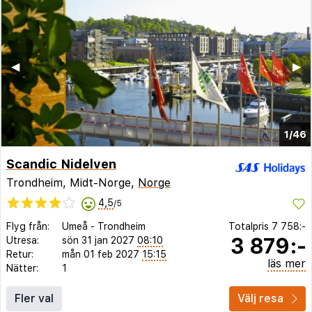
◀︎
▶︎
1/46
Scandic Nidelven
Trondheim, Midt-Norge,
Norge
4,5
/5
Flyg från:
Umeå
-
Trondheim
Totalpris
7 758:-
3 879:-
Utresa:
sön 31 jan 2027
08:10
Retur:
mån 01 feb 2027
15:15
läs mer
Nätter:
1
Fler val
Välj resa