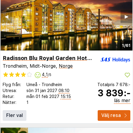
◀︎
▶︎
1/61
Radisson Blu Royal Garden Hotel, Trondheim
Trondheim, Midt-Norge,
Norge
4,1
/5
Flyg från:
Umeå
-
Trondheim
Totalpris
7 678:-
3 839:-
Utresa:
sön 31 jan 2027
08:10
Retur:
mån 01 feb 2027
15:15
läs mer
Nätter:
1
Fler val
Välj resa