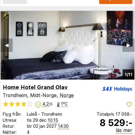
◀︎
▶︎
1/11
Home Hotel Grand Olav
Trondheim, Midt-Norge,
Norge
4,2
1°C
/5
Flyg från:
Luleå
-
Trondheim
Totalpris
17 058:-
8 529:-
Utresa:
tis 29 dec
10:15
Retur:
lör 02 jan 2027
14:30
läs mer
Nätter:
4