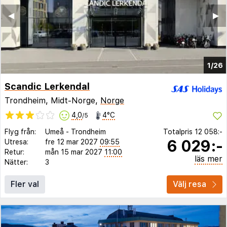
◀︎
▶︎
1/26
Scandic Lerkendal
Trondheim, Midt-Norge,
Norge
4,0
4°C
/5
Flyg från:
Umeå
-
Trondheim
Totalpris
12 058:-
6 029:-
Utresa:
fre 12 mar 2027
09:55
Retur:
mån 15 mar 2027
11:00
läs mer
Nätter:
3
Fler val
Välj resa