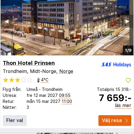
◀︎
▶︎
1/9
Thon Hotel Prinsen
Trondheim, Midt-Norge,
Norge
4°C
Flyg från:
Umeå
-
Trondheim
Totalpris
15 318:-
7 659:-
Utresa:
fre 12 mar 2027
09:55
Retur:
mån 15 mar 2027
11:00
läs mer
Nätter:
3
Fler val
Välj resa