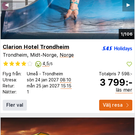
◀︎
▶︎
1/106
Clarion Hotel Trondheim
Trondheim, Midt-Norge,
Norge
4,5
/5
Flyg från:
Umeå
-
Trondheim
Totalpris
7 598:-
3 799:-
Utresa:
sön 24 jan 2027
08:10
Retur:
mån 25 jan 2027
15:15
läs mer
Nätter:
1
Fler val
Välj resa