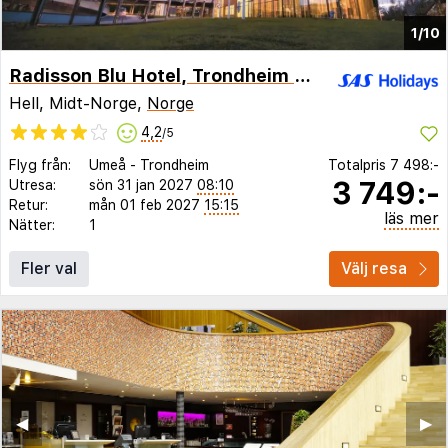
1/10
Radisson Blu Hotel, Trondheim Airport
Hell, Midt-Norge,
Norge
4,2
/5
Flyg från:
Umeå
-
Trondheim
Totalpris
7 498:-
3 749:-
Utresa:
sön 31 jan 2027
08:10
Retur:
mån 01 feb 2027
15:15
läs mer
Nätter:
1
Fler val
Välj resa
◀︎
▶︎