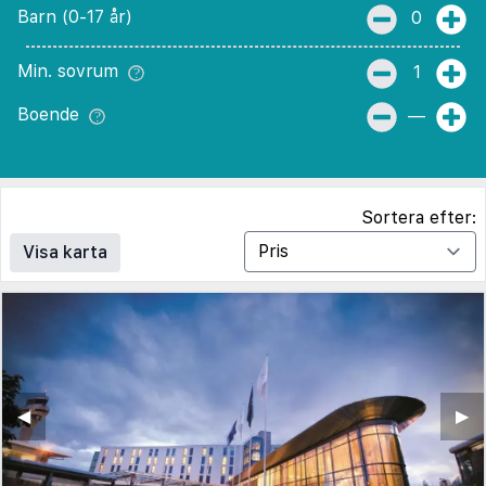
Barn (0-17 år)
0
Min. sovrum
1
Boende
—
Sortera efter:
Visa karta
◀︎
▶︎