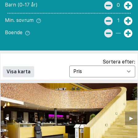
Barn (0-17 år)
0
Min. sovrum
1
Boende
—
Sortera efter:
Visa karta
◀︎
▶︎