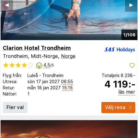
◀︎
▶︎
1/106
Clarion Hotel Trondheim
Trondheim, Midt-Norge,
Norge
4,5
/5
Flyg från:
Luleå
-
Trondheim
Totalpris
8 238:-
4 119:-
Utresa:
sön 17 jan 2027
06:55
Retur:
mån 18 jan 2027
15:15
läs mer
Nätter:
1
Fler val
Välj resa