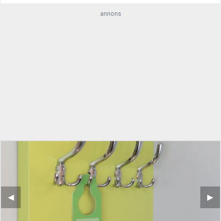
annons
◀︎
▶︎