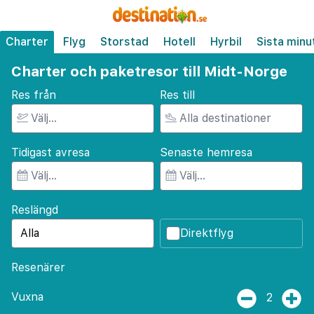
Charter
Flyg
Storstad
Hotell
Hyrbil
Sista minu
Charter och paketresor till Midt-Norge
Res från
Res till
Tidigast avresa
Senaste hemresa
Reslängd
Direktflyg
Resenärer
Vuxna
2