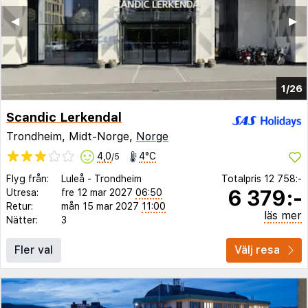
◀︎
▶︎
1/26
Scandic Lerkendal
Trondheim, Midt-Norge,
Norge
4,0
4°C
/5
Flyg från:
Luleå
-
Trondheim
Totalpris
12 758:-
6 379:-
Utresa:
fre 12 mar 2027
06:50
Retur:
mån 15 mar 2027
11:00
läs mer
Nätter:
3
Fler val
Välj resa