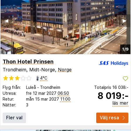
◀︎
▶︎
1/9
Thon Hotel Prinsen
Trondheim, Midt-Norge,
Norge
4°C
Flyg från:
Luleå
-
Trondheim
Totalpris
16 038:-
8 019:-
Utresa:
fre 12 mar 2027
06:50
Retur:
mån 15 mar 2027
11:00
läs mer
Nätter:
3
Fler val
Välj resa