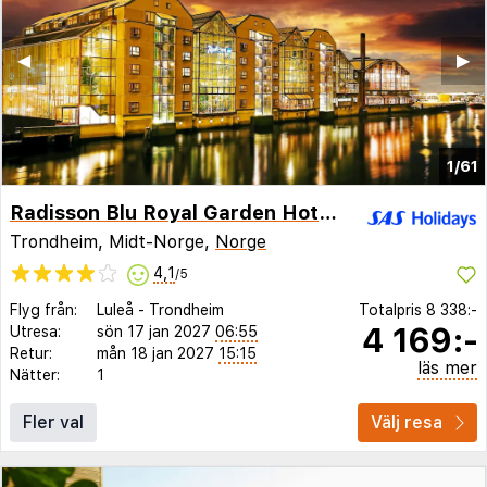
◀︎
▶︎
1/61
Radisson Blu Royal Garden Hotel, Trondheim
Trondheim, Midt-Norge,
Norge
4,1
/5
Flyg från:
Luleå
-
Trondheim
Totalpris
8 338:-
4 169:-
Utresa:
sön 17 jan 2027
06:55
Retur:
mån 18 jan 2027
15:15
läs mer
Nätter:
1
Fler val
Välj resa