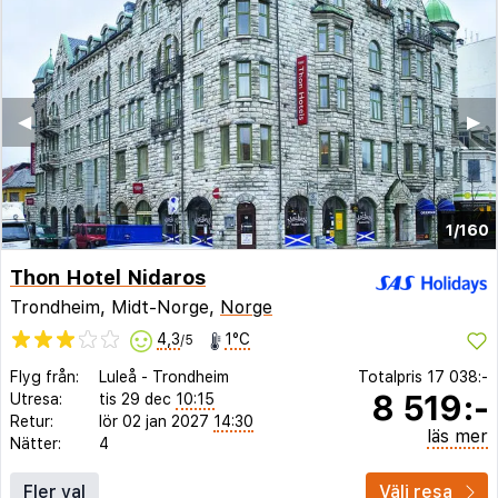
◀︎
▶︎
1/160
Thon Hotel Nidaros
Trondheim, Midt-Norge,
Norge
4,3
1°C
/5
Flyg från:
Luleå
-
Trondheim
Totalpris
17 038:-
8 519:-
Utresa:
tis 29 dec
10:15
Retur:
lör 02 jan 2027
14:30
läs mer
Nätter:
4
Fler val
Välj resa