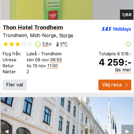
1/68
Thon Hotel Trondheim
Trondheim, Midt-Norge,
Norge
3,9
5°C
/5
Flyg från:
Luleå
-
Trondheim
Totalpris
8 518:-
4 259:-
Utresa:
sön 08 nov
06:55
Retur:
tis 10 nov
11:00
läs mer
Nätter:
2
Fler val
Välj resa
◀︎
▶︎