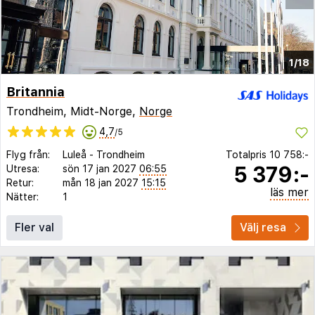
1/18
Britannia
Trondheim, Midt-Norge,
Norge
4,7
/5
Flyg från:
Luleå
-
Trondheim
Totalpris
10 758:-
5 379:-
Utresa:
sön 17 jan 2027
06:55
Retur:
mån 18 jan 2027
15:15
läs mer
Nätter:
1
Fler val
Välj resa