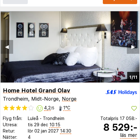
◀︎
▶︎
1/11
Home Hotel Grand Olav
Trondheim, Midt-Norge,
Norge
4,2
1°C
/5
Flyg från:
Luleå
-
Trondheim
Totalpris
17 058:-
8 529:-
Utresa:
tis 29 dec
10:15
Retur:
lör 02 jan 2027
14:30
läs mer
Nätter:
4