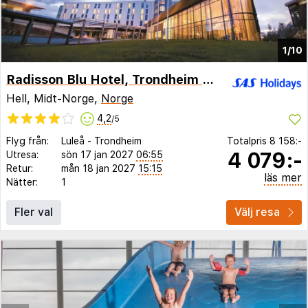
1/10
Radisson Blu Hotel, Trondheim Airport
Hell, Midt-Norge,
Norge
4,2
/5
Flyg från:
Luleå
-
Trondheim
Totalpris
8 158:-
4 079:-
Utresa:
sön 17 jan 2027
06:55
Retur:
mån 18 jan 2027
15:15
läs mer
Nätter:
1
Fler val
Välj resa