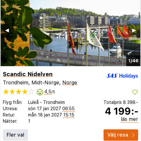
◀︎
▶︎
1/46
Scandic Nidelven
Trondheim, Midt-Norge,
Norge
4,5
/5
Flyg från:
Luleå
-
Trondheim
Totalpris
8 398:-
4 199:-
Utresa:
sön 17 jan 2027
06:55
Retur:
mån 18 jan 2027
15:15
läs mer
Nätter:
1
Fler val
Välj resa