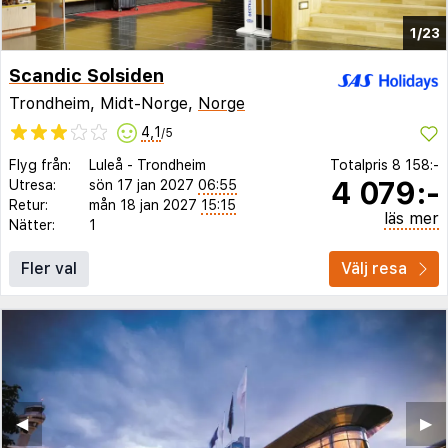
1/23
Scandic Solsiden
Trondheim, Midt-Norge,
Norge
4,1
/5
Flyg från:
Luleå
-
Trondheim
Totalpris
8 158:-
4 079:-
Utresa:
sön 17 jan 2027
06:55
Retur:
mån 18 jan 2027
15:15
läs mer
Nätter:
1
Fler val
Välj resa
◀︎
▶︎