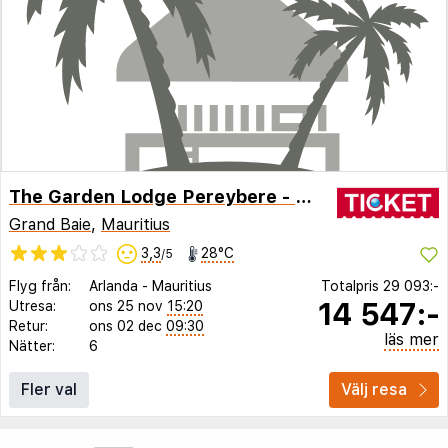
The Garden Lodge Pereybere - Piscine
Grand Baie
,
Mauritius
3,3
28°C
/5
Flyg från:
Arlanda
-
Mauritius
Totalpris
29 093:-
14 547:-
Utresa:
ons 25 nov
15:20
Retur:
ons 02 dec
09:30
läs mer
Nätter:
6
Fler val
Välj resa