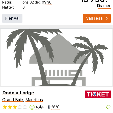
Retur:
ons 02 dec
09:30
läs mer
Nätter:
6
Fler val
Välj resa
Dodola Lodge
Grand Baie
,
Mauritius
4,4
28°C
/5