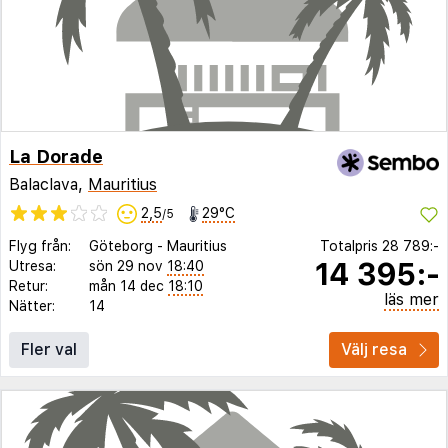
La Dorade
Balaclava,
Mauritius
2,5
29°C
/5
Flyg från:
Göteborg
-
Mauritius
Totalpris
28 789:-
14 395:-
Utresa:
sön 29 nov
18:40
Retur:
mån 14 dec
18:10
läs mer
Nätter:
14
Fler val
Välj resa