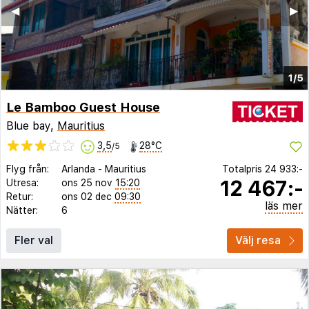
◀︎
▶︎
1/5
Le Bamboo Guest House
Blue bay,
Mauritius
3,5
28°C
/5
Flyg från:
Arlanda
-
Mauritius
Totalpris
24 933:-
12 467:-
Utresa:
ons 25 nov
15:20
Retur:
ons 02 dec
09:30
läs mer
Nätter:
6
Fler val
Välj resa