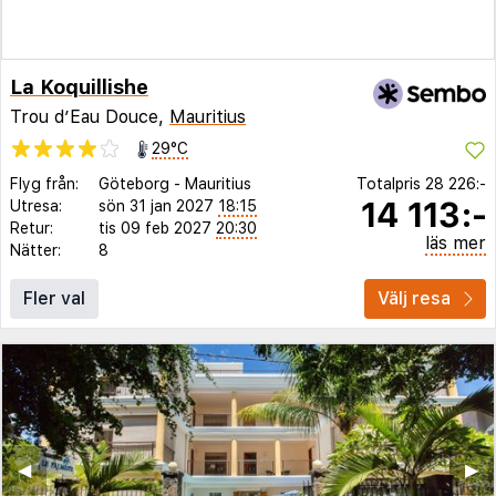
La Koquillishe
Trou d’Eau Douce,
Mauritius
29°C
Flyg från:
Göteborg
-
Mauritius
Totalpris
28 226:-
14 113:-
Utresa:
sön 31 jan 2027
18:15
Retur:
tis 09 feb 2027
20:30
läs mer
Nätter:
8
Fler val
Välj resa
◀︎
▶︎