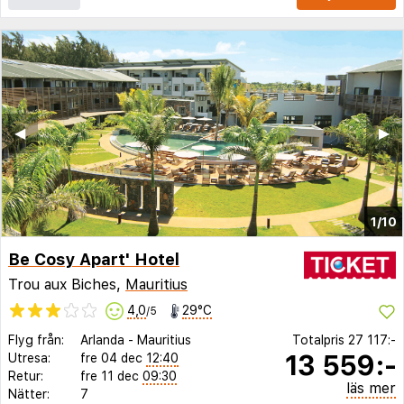
◀︎
▶︎
1/10
Be Cosy Apart' Hotel
Trou aux Biches,
Mauritius
4,0
29°C
/5
Flyg från:
Arlanda
-
Mauritius
Totalpris
27 117:-
13 559:-
Utresa:
fre 04 dec
12:40
Retur:
fre 11 dec
09:30
läs mer
Nätter:
7