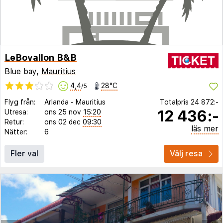
LeBovallon B&B
Blue bay,
Mauritius
4,4
28°C
/5
Flyg från:
Arlanda
-
Mauritius
Totalpris
24 872:-
12 436:-
Utresa:
ons 25 nov
15:20
Retur:
ons 02 dec
09:30
läs mer
Nätter:
6
Fler val
Välj resa