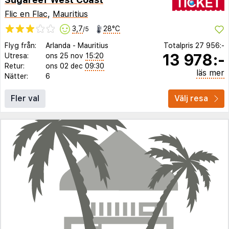
Flic en Flac
,
Mauritius
3,7
28°C
/5
Flyg från:
Arlanda
-
Mauritius
Totalpris
27 956:-
13 978:-
Utresa:
ons 25 nov
15:20
Retur:
ons 02 dec
09:30
läs mer
Nätter:
6
Fler val
Välj resa