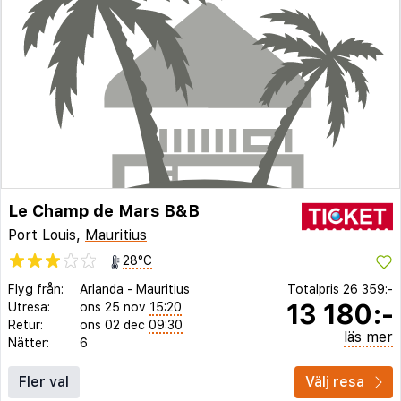
Le Champ de Mars B&B
Port Louis,
Mauritius
28°C
Flyg från:
Arlanda
-
Mauritius
Totalpris
26 359:-
13 180:-
Utresa:
ons 25 nov
15:20
Retur:
ons 02 dec
09:30
läs mer
Nätter:
6
Fler val
Välj resa