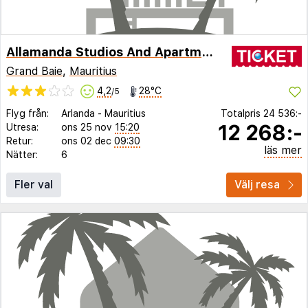
Allamanda Studios And Apartments
Grand Baie
,
Mauritius
4,2
28°C
/5
Flyg från:
Arlanda
-
Mauritius
Totalpris
24 536:-
12 268:-
Utresa:
ons 25 nov
15:20
Retur:
ons 02 dec
09:30
läs mer
Nätter:
6
Fler val
Välj resa