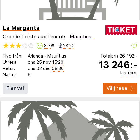
La Margarita
Grande Pointe aux Piments,
Mauritius
3,7
28°C
/5
Flyg från:
Arlanda
-
Mauritius
Totalpris
26 492:-
13 246:-
Utresa:
ons 25 nov
15:20
Retur:
ons 02 dec
09:30
läs mer
Nätter:
6
Fler val
Välj resa