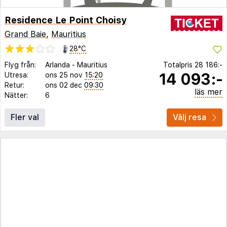
Residence Le Point Choisy
Grand Baie
,
Mauritius
28°C
Flyg från:
Arlanda
-
Mauritius
Totalpris
28 186:-
14 093:-
Utresa:
ons 25 nov
15:20
Retur:
ons 02 dec
09:30
läs mer
Nätter:
6
Fler val
Välj resa