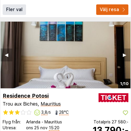
Fler val
Välj resa
◀︎
▶︎
1/10
Residence Potosi
Trou aux Biches,
Mauritius
3,8
28°C
/5
Flyg från:
Arlanda
-
Mauritius
Totalpris
27 580:-
13 790:-
Utresa:
ons 25 nov
15:20