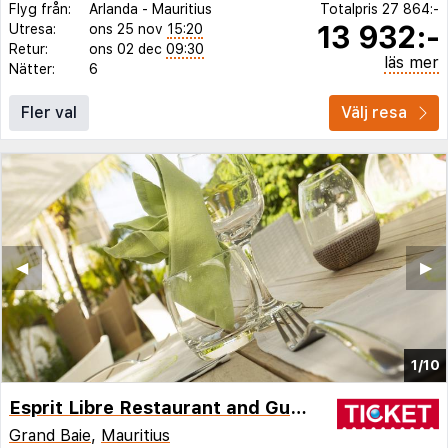
Flyg från:
Arlanda
-
Mauritius
Totalpris
27 864:-
13 932:-
Utresa:
ons 25 nov
15:20
Retur:
ons 02 dec
09:30
läs mer
Nätter:
6
Fler val
Välj resa
◀︎
▶︎
1/10
Esprit Libre Restaurant and Guest House
Grand Baie
,
Mauritius