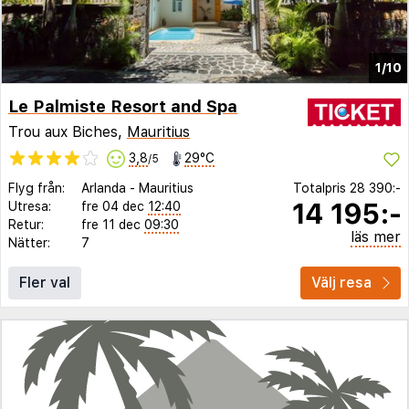
1/10
Le Palmiste Resort and Spa
Trou aux Biches,
Mauritius
3,8
29°C
/5
Flyg från:
Arlanda
-
Mauritius
Totalpris
28 390:-
14 195:-
Utresa:
fre 04 dec
12:40
Retur:
fre 11 dec
09:30
läs mer
Nätter:
7
Fler val
Välj resa