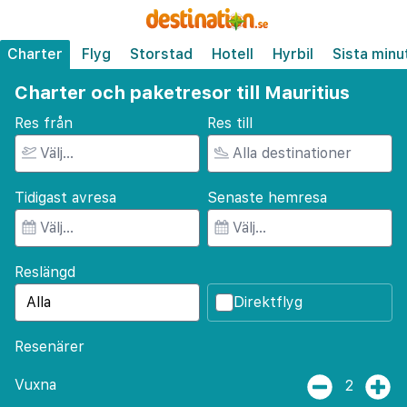
Charter
Flyg
Storstad
Hotell
Hyrbil
Sista minu
Charter och paketresor till Mauritius
Res från
Res till
Tidigast avresa
Senaste hemresa
Reslängd
Direktflyg
Resenärer
Vuxna
2