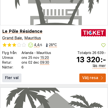
Le Pôle Résidence
Grand Baie
,
Mauritius
4,4
28°C
/5
Flyg från:
Arlanda
-
Mauritius
Totalpris
26 639:-
13 320:-
Utresa:
ons 25 nov
15:20
Retur:
ons 02 dec
09:30
läs mer
Nätter:
6
Fler val
Välj resa