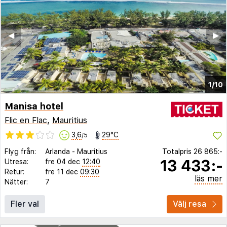
◀︎
▶︎
1/10
Manisa hotel
Flic en Flac
,
Mauritius
3,6
29°C
/5
Flyg från:
Arlanda
-
Mauritius
Totalpris
26 865:-
13 433:-
Utresa:
fre 04 dec
12:40
Retur:
fre 11 dec
09:30
läs mer
Nätter:
7
Fler val
Välj resa