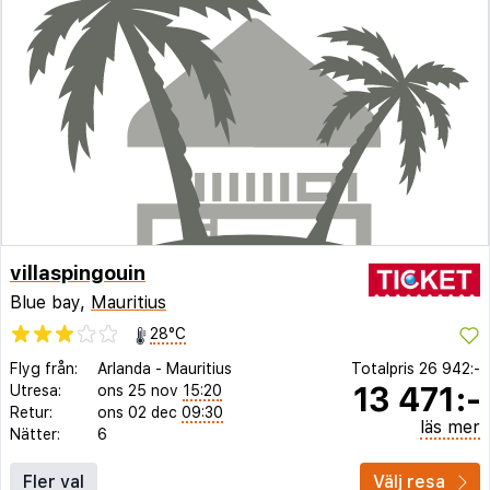
villaspingouin
Blue bay,
Mauritius
28°C
Flyg från:
Arlanda
-
Mauritius
Totalpris
26 942:-
13 471:-
Utresa:
ons 25 nov
15:20
Retur:
ons 02 dec
09:30
läs mer
Nätter:
6
Fler val
Välj resa