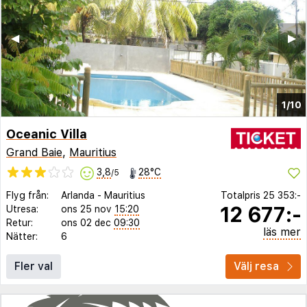
◀︎
▶︎
1/10
Oceanic Villa
Grand Baie
,
Mauritius
3,8
28°C
/5
Flyg från:
Arlanda
-
Mauritius
Totalpris
25 353:-
12 677:-
Utresa:
ons 25 nov
15:20
Retur:
ons 02 dec
09:30
läs mer
Nätter:
6
Fler val
Välj resa