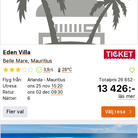
Eden Villa
Belle Mare
,
Mauritius
3,9
28°C
/5
Flyg från:
Arlanda
-
Mauritius
Totalpris
26 852:-
13 426:-
Utresa:
ons 25 nov
15:20
Retur:
ons 02 dec
09:30
läs mer
Nätter:
6
Fler val
Välj resa