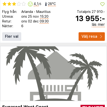
4,1
28°C
/5
Flyg från:
Arlanda
-
Mauritius
Totalpris
27 910:-
13 955:-
Utresa:
ons 25 nov
15:20
Retur:
ons 02 dec
09:30
läs mer
Nätter:
6
Fler val
Välj resa
Sugareef West Coast