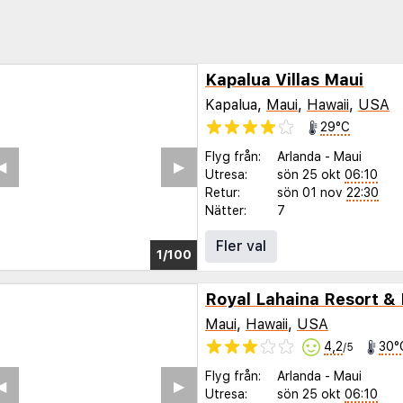
Kapalua Villas Maui
Kapalua,
Maui
,
Hawaii
,
USA
29°C
Flyg från:
Arlanda
-
Maui
◀︎
▶︎
Utresa:
sön 25 okt
06:10
Retur:
sön 01 nov
22:30
Nätter:
7
Fler val
1/96
Royal Lahaina Resort &
Maui
,
Hawaii
,
USA
4,2
30°
/5
Flyg från:
Arlanda
-
Maui
◀︎
▶︎
Utresa:
sön 25 okt
06:10