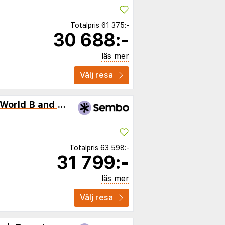
Totalpris
61 375:-
30 688:-
läs mer
Välj resa
Maui What A Wonderful World B and B Hawaii
Totalpris
63 598:-
31 799:-
läs mer
Välj resa