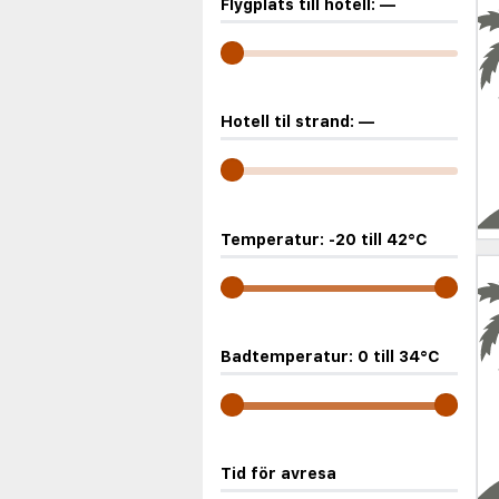
Flygplats till hotell:
—
Hotell til strand:
—
Temperatur:
-20
till
42
°C
Badtemperatur:
0
till
34
°C
Tid för avresa