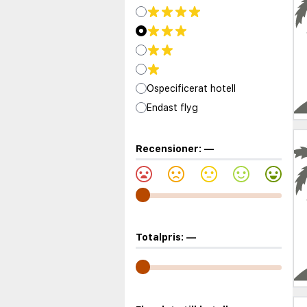
Ospecificerat hotell
Endast flyg
Recensioner:
—
Totalpris:
—