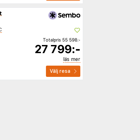
t
C
Totalpris
55 598:-
27 799:-
läs mer
Välj resa