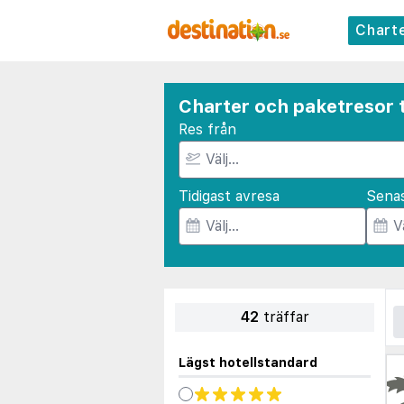
Chart
Charter och paketresor t
Res från
Tidigast avresa
Sena
42
träffar
Lägst hotellstandard