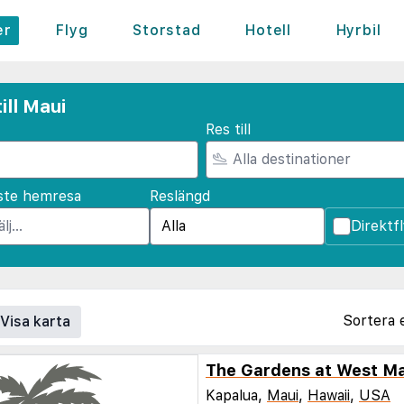
er
Flyg
Storstad
Hotell
Hyrbil
ill Maui
Res till
ste hemresa
Reslängd
Direktf
Sortera 
Visa karta
The Gardens at West Ma
Kapalua,
Maui
,
Hawaii
,
USA