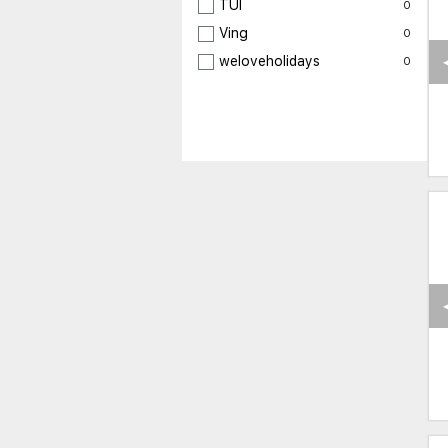
TUI
0
Ving
0
weloveholidays
0