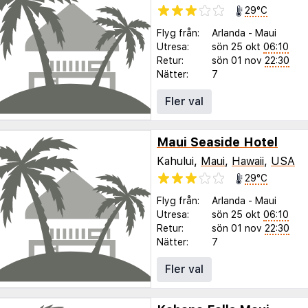
29°C
Flyg från:
Arlanda
-
Maui
Utresa:
sön 25 okt
06:10
Retur:
sön 01 nov
22:30
Nätter:
7
Fler val
Maui Seaside Hotel
Kahului,
Maui
,
Hawaii
,
USA
29°C
Flyg från:
Arlanda
-
Maui
Utresa:
sön 25 okt
06:10
Retur:
sön 01 nov
22:30
Nätter:
7
Fler val