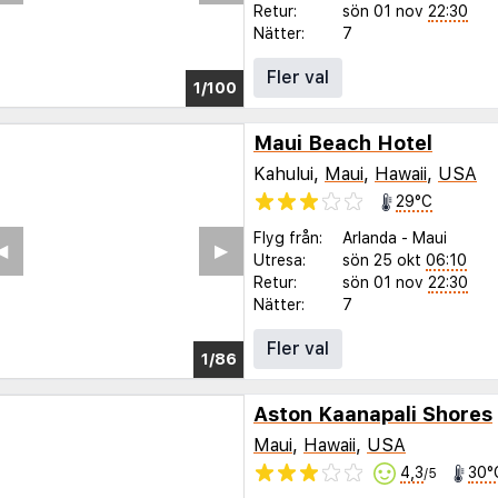
Retur:
sön 01 nov
22:30
Nätter:
7
Fler val
1/96
Maui Beach Hotel
Kahului,
Maui
,
Hawaii
,
USA
29°C
Flyg från:
Arlanda
-
Maui
◀︎
▶︎
Utresa:
sön 25 okt
06:10
Retur:
sön 01 nov
22:30
Nätter:
7
Fler val
1/82
Aston Kaanapali Shores
Maui
,
Hawaii
,
USA
4,3
30°
/5