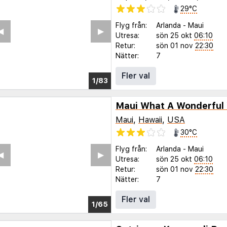
29°C
Flyg från:
Arlanda
-
Maui
◀︎
▶︎
Utresa:
sön 25 okt
06:10
Retur:
sön 01 nov
22:30
Nätter:
7
Fler val
1/79
Maui
,
Hawaii
,
USA
30°C
Flyg från:
Arlanda
-
Maui
◀︎
▶︎
Utresa:
sön 25 okt
06:10
Retur:
sön 01 nov
22:30
Nätter:
7
Fler val
1/61