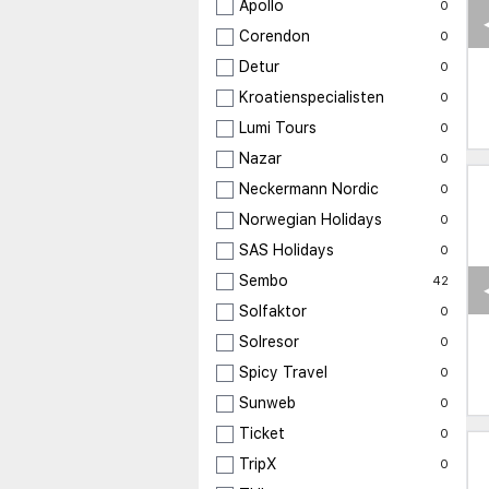
Apollo
0
Corendon
0
Detur
0
Kroatienspecialisten
0
Lumi Tours
0
Nazar
0
Neckermann Nordic
0
Norwegian Holidays
0
SAS Holidays
0
Sembo
42
Solfaktor
0
Solresor
0
Spicy Travel
0
Sunweb
0
Ticket
0
TripX
0