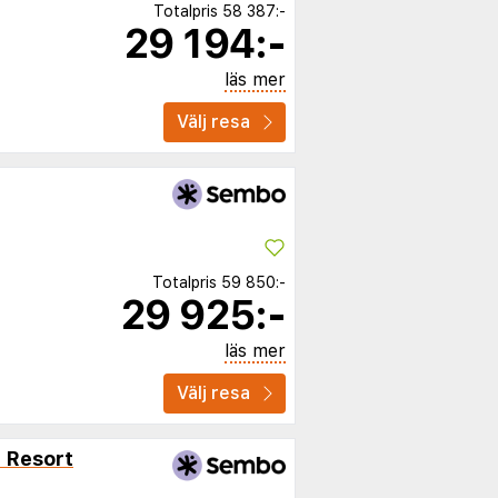
Totalpris
58 387:-
29 194:-
läs mer
Välj resa
Totalpris
59 850:-
29 925:-
läs mer
Välj resa
h Resort