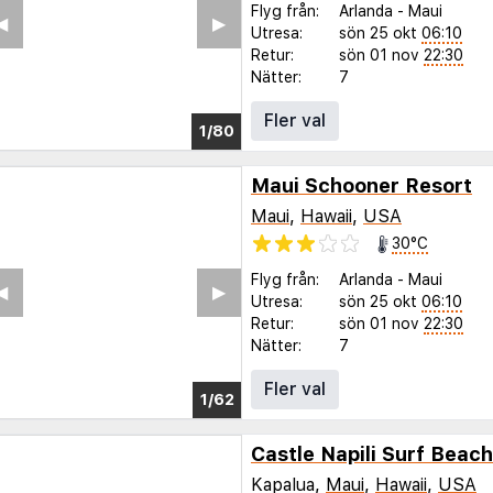
Flyg från:
Arlanda
-
Maui
◀︎
▶︎
Utresa:
sön 25 okt
06:10
Retur:
sön 01 nov
22:30
Nätter:
7
Fler val
1/76
Maui Schooner Resort
Maui
,
Hawaii
,
USA
30°C
Flyg från:
Arlanda
-
Maui
◀︎
▶︎
Utresa:
sön 25 okt
06:10
Retur:
sön 01 nov
22:30
Nätter:
7
Fler val
1/58
Castle Napili Surf Beac
Kapalua,
Maui
,
Hawaii
,
USA