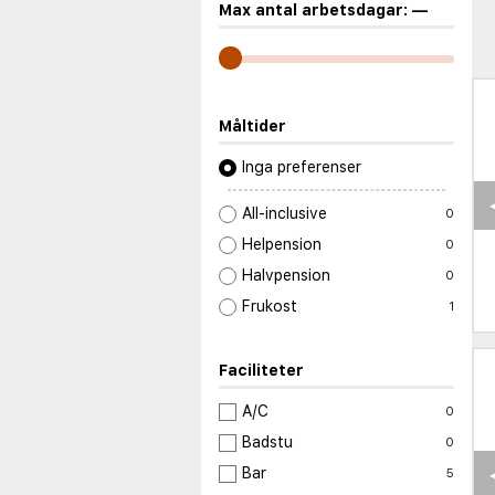
Max antal arbetsdagar:
—
Måltider
Inga preferenser
All-inclusive
0
Helpension
0
Halvpension
0
Frukost
1
Faciliteter
A/C
0
Badstu
0
Bar
5