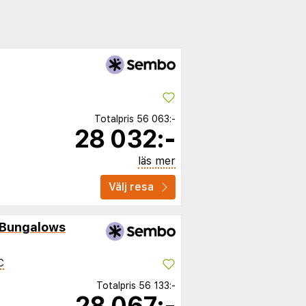
Totalpris
56 063:-
28 032:-
läs mer
Välj resa
 Bungalows
C
Totalpris
56 133:-
28 067:-