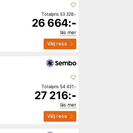
Totalpris
53 328:-
26 664:-
läs mer
Välj resa
Totalpris
54 431:-
27 216:-
läs mer
Välj resa