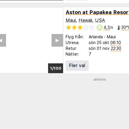
Aston at Papakea Resor
Maui
,
Hawaii
,
USA
4,3
30°
/5
Flyg från:
Arlanda
-
Maui
◀︎
▶︎
Utresa:
sön 25 okt
06:10
Retur:
sön 01 nov
22:30
Nätter:
7
Fler val
1/96
annons