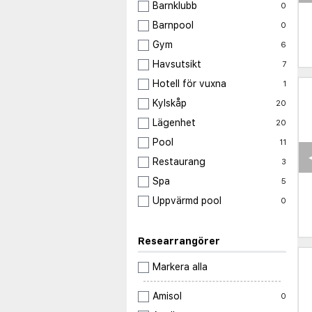
Barnklubb
0
Barnpool
0
Gym
6
Havsutsikt
7
Hotell för vuxna
1
Kylskåp
20
Lägenhet
20
Pool
11
Restaurang
3
Spa
5
Uppvärmd pool
0
Researrangörer
Markera alla
Amisol
0