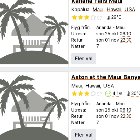
Kahana Falls Maui
Kapalua,
Maui
,
Hawaii
,
USA
29°C
Flyg från:
Arlanda
-
Maui
Utresa:
sön 25 okt
06:10
Retur:
sön 01 nov
22:30
Nätter:
7
Fler val
Aston at the Maui Bany
Maui
,
Hawaii
,
USA
4,1
30°
/5
Flyg från:
Arlanda
-
Maui
Utresa:
sön 25 okt
06:10
Retur:
sön 01 nov
22:30
Nätter:
7
Fler val