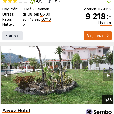
4,5
30°C
/5
Flyg från:
Luleå
-
Dalaman
Totalpris
18 435:-
9 218:-
Utresa:
tis 08 sep
06:00
Retur:
sön 13 sep
07:10
läs mer
Nätter:
5
Fler val
Välj resa
◀︎
▶︎
1/38
Yavuz Hotel