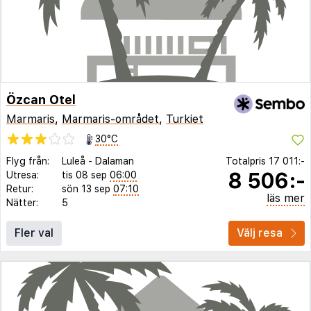
Özcan Otel
Marmaris
,
Marmaris-området
,
Turkiet
30°C
Flyg från:
Luleå
-
Dalaman
Totalpris
17 011:-
8 506:-
Utresa:
tis 08 sep
06:00
Retur:
sön 13 sep
07:10
läs mer
Nätter:
5
Fler val
Välj resa