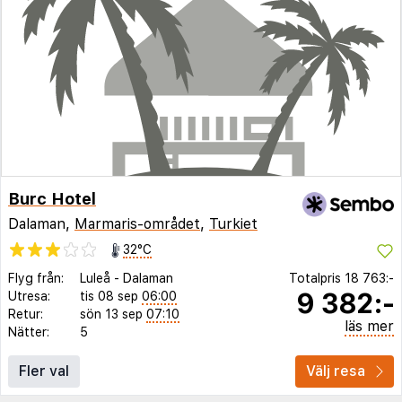
Burc Hotel
Dalaman,
Marmaris-området
,
Turkiet
32°C
Flyg från:
Luleå
-
Dalaman
Totalpris
18 763:-
9 382:-
Utresa:
tis 08 sep
06:00
Retur:
sön 13 sep
07:10
läs mer
Nätter:
5
Fler val
Välj resa