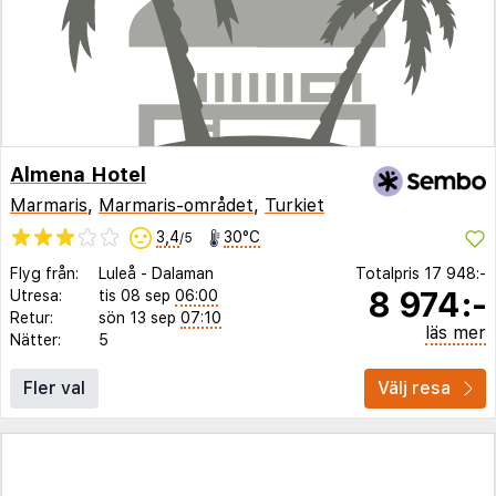
Almena Hotel
Marmaris
,
Marmaris-området
,
Turkiet
3,4
30°C
/5
Flyg från:
Luleå
-
Dalaman
Totalpris
17 948:-
8 974:-
Utresa:
tis 08 sep
06:00
Retur:
sön 13 sep
07:10
läs mer
Nätter:
5
Fler val
Välj resa