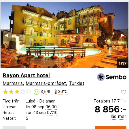
◀︎
▶︎
1/17
Rayon Apart hotel
Marmaris
,
Marmaris-området
,
Turkiet
3,5
30°C
/5
Flyg från:
Luleå
-
Dalaman
Totalpris
17 711:-
8 856:-
Utresa:
tis 08 sep
06:00
Retur:
sön 13 sep
07:10
läs mer
Nätter:
5