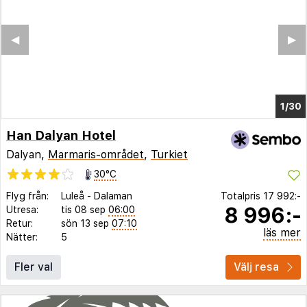
◀︎
▶︎
1/25
Han Dalyan Hotel
Dalyan,
Marmaris-området
,
Turkiet
30°C
Flyg från:
Luleå
-
Dalaman
Totalpris
17 992:-
8 996:-
Utresa:
tis 08 sep
06:00
Retur:
sön 13 sep
07:10
läs mer
Nätter:
5
Fler val
Välj resa