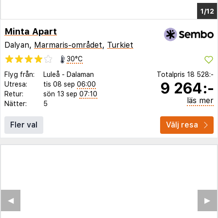
1/6
Minta Apart
Dalyan,
Marmaris-området
,
Turkiet
30°C
Flyg från:
Luleå
-
Dalaman
Totalpris
18 528:-
9 264:-
Utresa:
tis 08 sep
06:00
Retur:
sön 13 sep
07:10
läs mer
Nätter:
5
Fler val
Välj resa
◀︎
▶︎