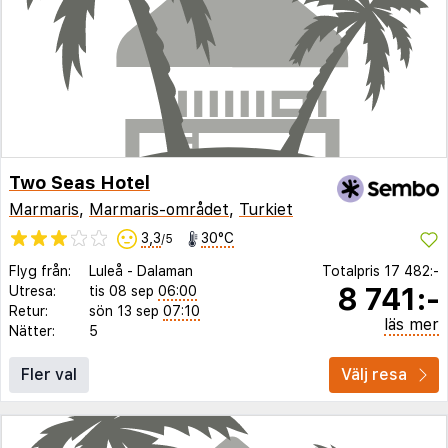
Two Seas Hotel
Marmaris
,
Marmaris-området
,
Turkiet
3,3
30°C
/5
Flyg från:
Luleå
-
Dalaman
Totalpris
17 482:-
8 741:-
Utresa:
tis 08 sep
06:00
Retur:
sön 13 sep
07:10
läs mer
Nätter:
5
Fler val
Välj resa