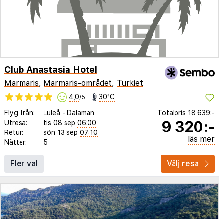
Club Anastasia Hotel
Marmaris
,
Marmaris-området
,
Turkiet
4,0
30°C
/5
Flyg från:
Luleå
-
Dalaman
Totalpris
18 639:-
9 320:-
Utresa:
tis 08 sep
06:00
Retur:
sön 13 sep
07:10
läs mer
Nätter:
5
Fler val
Välj resa