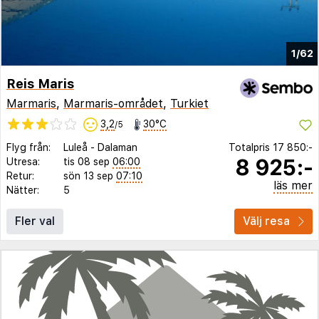
1/62
Reis Maris
Marmaris
,
Marmaris-området
,
Turkiet
3,2
30°C
/5
Flyg från:
Luleå
-
Dalaman
Totalpris
17 850:-
8 925:-
Utresa:
tis 08 sep
06:00
Retur:
sön 13 sep
07:10
läs mer
Nätter:
5
Fler val
Välj resa