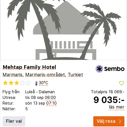
Mehtap Family Hotel
Marmaris
,
Marmaris-området
,
Turkiet
30°C
Flyg från:
Luleå
-
Dalaman
Totalpris
18 069:-
9 035:-
Utresa:
tis 08 sep
06:00
Retur:
sön 13 sep
07:10
läs mer
Nätter:
5
Fler val
Välj resa