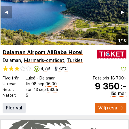
◀︎
▶︎
1/10
Dalaman Airport AliBaba Hotel
Dalaman,
Marmaris-området
,
Turkiet
4,7
32°C
/5
Flyg från:
Luleå
-
Dalaman
Totalpris
18 700:-
9 350:-
Utresa:
tis 08 sep
06:00
Retur:
sön 13 sep
04:05
läs mer
Nätter:
5
Fler val
Välj resa