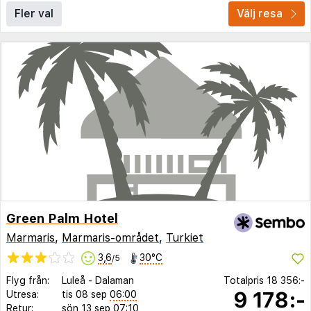
Fler val
Välj resa
Green Palm Hotel
Marmaris
,
Marmaris-området
,
Turkiet
3,6
30°C
/5
Flyg från:
Luleå
-
Dalaman
Totalpris
18 356:-
9 178:-
Utresa:
tis 08 sep
06:00
Retur:
sön 13 sep
07:10