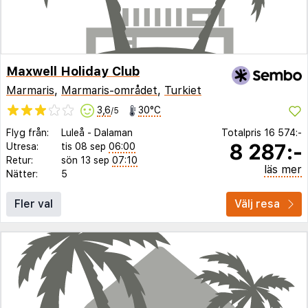
Maxwell Holiday Club
Marmaris
,
Marmaris-området
,
Turkiet
3,6
30°C
/5
Flyg från:
Luleå
-
Dalaman
Totalpris
16 574:-
8 287:-
Utresa:
tis 08 sep
06:00
Retur:
sön 13 sep
07:10
läs mer
Nätter:
5
Fler val
Välj resa