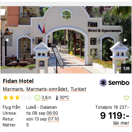
◀︎
▶︎
1/8
Fidan Hotel
Marmaris
,
Marmaris-området
,
Turkiet
3,8
30°C
/5
Flyg från:
Luleå
-
Dalaman
Totalpris
18 237:-
9 119:-
Utresa:
tis 08 sep
06:00
Retur:
sön 13 sep
07:10
läs mer
Nätter:
5