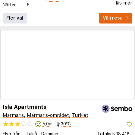
läs mer
Nätter:
5
Fler val
Välj resa
Isla Apartments
Marmaris
,
Marmaris-området
,
Turkiet
5,0
30°C
/5
Flyg från:
Luleå
-
Dalaman
Totalpris
18 418:-