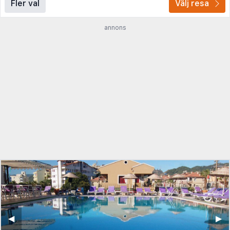
Fler val
Välj resa
annons
◀︎
▶︎