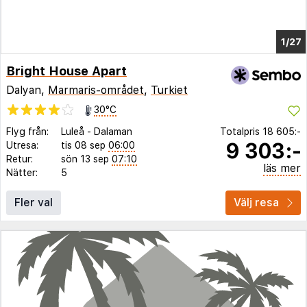
1/21
Bright House Apart
Dalyan,
Marmaris-området
,
Turkiet
30°C
Flyg från:
Luleå
-
Dalaman
Totalpris
18 605:-
9 303:-
Utresa:
tis 08 sep
06:00
Retur:
sön 13 sep
07:10
läs mer
Nätter:
5
Fler val
Välj resa