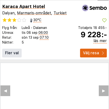
Karaca Apart Hotel
Dalyan,
Marmaris-området
,
Turkiet
30°C
Flyg från:
Luleå
-
Dalaman
Totalpris
18 455:-
9 228:-
Utresa:
tis 08 sep
06:00
Retur:
sön 13 sep
07:10
läs mer
Nätter:
5
Fler val
Välj resa
◀︎
▶︎