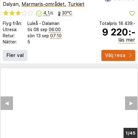
Dalyan,
Marmaris-området
,
Turkiet
4,1
30°C
/5
Flyg från:
Luleå
-
Dalaman
Totalpris
18 439:-
9 220:-
Utresa:
tis 08 sep
06:00
Retur:
sön 13 sep
07:10
läs mer
Nätter:
5
Fler val
Välj resa
◀︎
▶︎
1/39