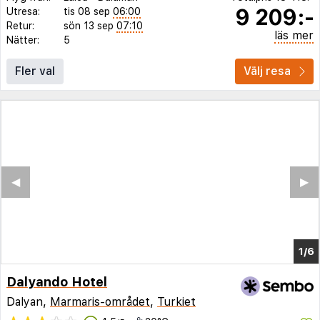
9 209:-
Utresa:
tis 08 sep
06:00
Retur:
sön 13 sep
07:10
läs mer
Nätter:
5
Fler val
Välj resa
Dalyando Hotel
Dalyan,
Marmaris-området
,
Turkiet