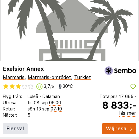
Exelsior Annex
Marmaris
,
Marmaris-området
,
Turkiet
3,7
30°C
/5
Flyg från:
Luleå
-
Dalaman
Totalpris
17 665:-
8 833:-
Utresa:
tis 08 sep
06:00
Retur:
sön 13 sep
07:10
läs mer
Nätter:
5
Fler val
Välj resa