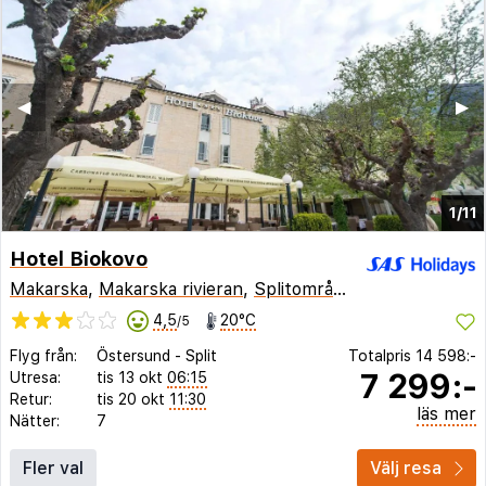
◀︎
▶︎
1/11
Hotel Biokovo
Makarska
,
Makarska rivieran
,
Splitområdet
,
Kroatien
4,5
20°C
/5
Flyg från:
Östersund
-
Split
Totalpris
14 598:-
7 299:-
Utresa:
tis 13 okt
06:15
Retur:
tis 20 okt
11:30
läs mer
Nätter:
7
Fler val
Välj resa