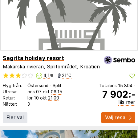
Sagitta holiday resort
Makarska rivieran
,
Splitområdet
,
Kroatien
4,1
21°C
/5
Flyg från:
Östersund
-
Split
Totalpris
15 804:-
7 902:-
Utresa:
ons 07 okt
06:15
Retur:
lör 10 okt
21:00
läs mer
Nätter:
3
Fler val
Välj resa