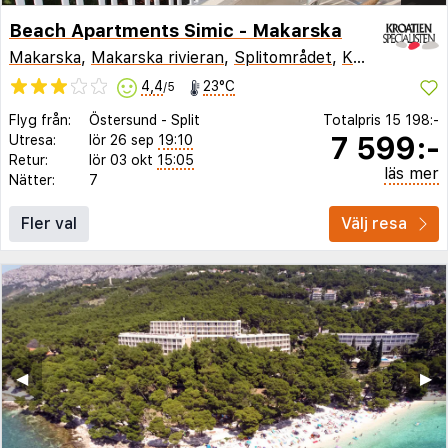
Beach Apartments Simic - Makarska
Makarska
,
Makarska rivieran
,
Splitområdet
,
Kroatien
4,4
23°C
/5
Flyg från:
Östersund
-
Split
Totalpris
15 198:-
7 599:-
Utresa:
lör 26 sep
19:10
Retur:
lör 03 okt
15:05
läs mer
Nätter:
7
Fler val
Välj resa
◀︎
▶︎