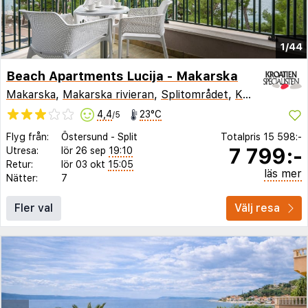
1/44
Beach Apartments Lucija - Makarska
Makarska
,
Makarska rivieran
,
Splitområdet
,
Kroatien
4,4
23°C
/5
Flyg från:
Östersund
-
Split
Totalpris
15 598:-
7 799:-
Utresa:
lör 26 sep
19:10
Retur:
lör 03 okt
15:05
läs mer
Nätter:
7
Fler val
Välj resa