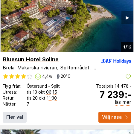
◀︎
▶︎
1/12
Bluesun Hotel Soline
Brela
,
Makarska rivieran
,
Splitområdet
,
Kroatien
4,4
20°C
/5
Flyg från:
Östersund
-
Split
Totalpris
14 478:-
7 239:-
Utresa:
tis 13 okt
06:15
Retur:
tis 20 okt
11:30
läs mer
Nätter:
7
Fler val
Välj resa