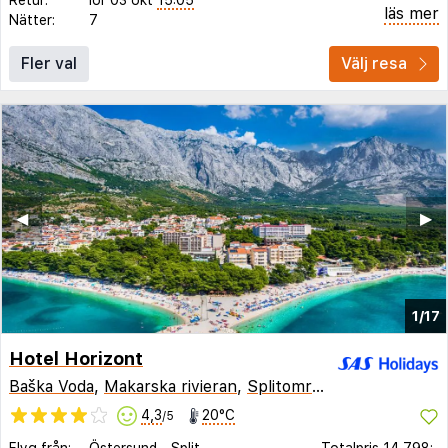
läs mer
Nätter:
7
Fler val
Välj resa
◀︎
▶︎
1/17
Hotel Horizont
Baška Voda
,
Makarska rivieran
,
Splitområdet
,
Kroatien
4,3
20°C
/5
Flyg från:
Östersund
-
Split
Totalpris
14 798:-