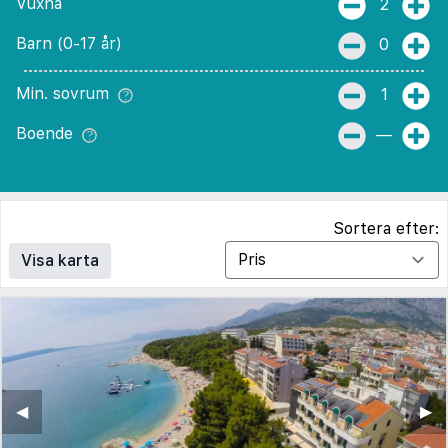
Vuxna
2
Barn (0-17 år)
0
Min. sovrum
1
Boende
—
Sortera efter:
Visa karta
◀︎
▶︎