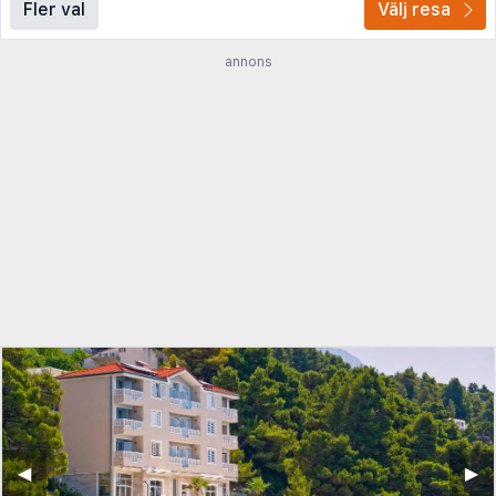
Fler val
Välj resa
annons
◀︎
▶︎