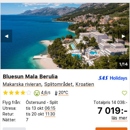
◀︎
▶︎
1/14
Bluesun Mala Berulia
Makarska rivieran
,
Splitområdet
,
Kroatien
4,6
20°C
/5
Flyg från:
Östersund
-
Split
Totalpris
14 038:-
7 019:-
Utresa:
tis 13 okt
06:15
Retur:
tis 20 okt
11:30
läs mer
Nätter:
7