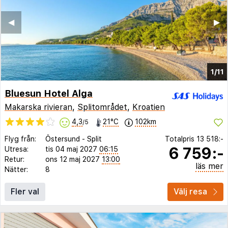
◀︎
▶︎
1/11
Bluesun Hotel Alga
Makarska rivieran
,
Splitområdet
,
Kroatien
4,3
21°C
102km
/5
Flyg från:
Östersund
-
Split
Totalpris
13 518:-
6 759:-
Utresa:
tis 04 maj 2027
06:15
Retur:
ons 12 maj 2027
13:00
läs mer
Nätter:
8
Fler val
Välj resa