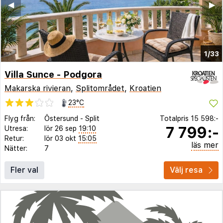
◀︎
▶︎
1/33
Villa Sunce - Podgora
Makarska rivieran
,
Splitområdet
,
Kroatien
23°C
Flyg från:
Östersund
-
Split
Totalpris
15 598:-
7 799:-
Utresa:
lör 26 sep
19:10
Retur:
lör 03 okt
15:05
läs mer
Nätter:
7
Fler val
Välj resa