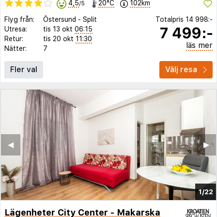
4,5
20°C
102km
/5
Flyg från:
Östersund
-
Split
Totalpris
14 998:-
7 499:-
Utresa:
tis 13 okt
06:15
Retur:
tis 20 okt
11:30
läs mer
Nätter:
7
Fler val
Välj resa
◀︎
▶︎
1/22
Lägenheter City Center - Makarska