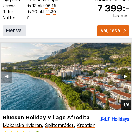
7 399:-
Utresa:
tis 13 okt
06:15
Retur:
tis 20 okt
11:30
läs mer
Nätter:
7
Fler val
Välj resa
◀︎
▶︎
1/6
Bluesun Holiday Village Afrodita
Makarska rivieran
,
Splitområdet
,
Kroatien