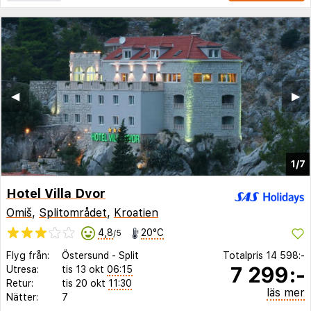
◀︎
▶︎
1/7
Hotel Villa Dvor
Omiš
,
Splitområdet
,
Kroatien
4,8
20°C
/5
Flyg från:
Östersund
-
Split
Totalpris
14 598:-
7 299:-
Utresa:
tis 13 okt
06:15
Retur:
tis 20 okt
11:30
läs mer
Nätter:
7