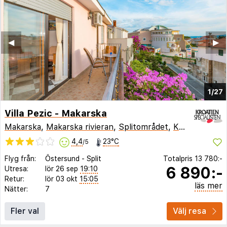
◀︎
▶︎
1/27
Villa Pezic - Makarska
Makarska
,
Makarska rivieran
,
Splitområdet
,
Kroatien
4,4
23°C
/5
Flyg från:
Östersund
-
Split
Totalpris
13 780:-
6 890:-
Utresa:
lör 26 sep
19:10
Retur:
lör 03 okt
15:05
läs mer
Nätter:
7
Fler val
Välj resa