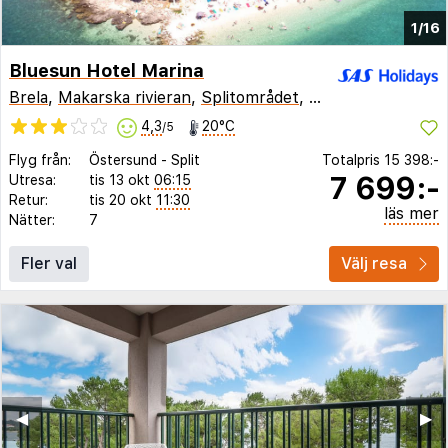
1/16
Bluesun Hotel Marina
Brela
,
Makarska rivieran
,
Splitområdet
,
Kroatien
4,3
20°C
/5
Flyg från:
Östersund
-
Split
Totalpris
15 398:-
7 699:-
Utresa:
tis 13 okt
06:15
Retur:
tis 20 okt
11:30
läs mer
Nätter:
7
Fler val
Välj resa
◀︎
▶︎