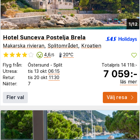
1/12
Hotel Sunceva Postelja Brela
Makarska rivieran
,
Splitområdet
,
Kroatien
4,6
20°C
/5
Flyg från:
Östersund
-
Split
Totalpris
14 118:-
7 059:-
Utresa:
tis 13 okt
06:15
Retur:
tis 20 okt
11:30
läs mer
Nätter:
7
Fler val
Välj resa