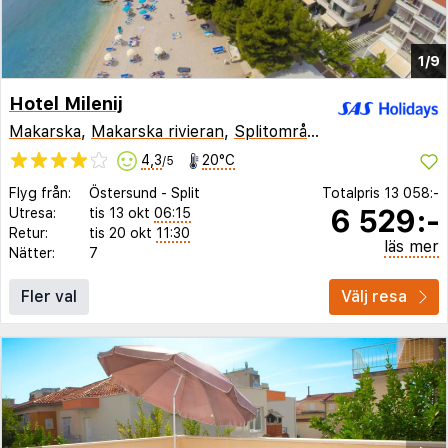
1/9
Hotel Milenij
Makarska
,
Makarska rivieran
,
Splitområdet
,
Kroatien
4,3
20°C
/5
Flyg från:
Östersund
-
Split
Totalpris
13 058:-
6 529:-
Utresa:
tis 13 okt
06:15
Retur:
tis 20 okt
11:30
läs mer
Nätter:
7
Fler val
Välj resa