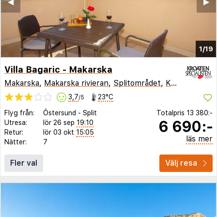
◀︎
▶︎
1/19
Villa Bagaric - Makarska
Makarska
,
Makarska rivieran
,
Splitområdet
,
Kroatien
3,7
23°C
/5
Flyg från:
Östersund
-
Split
Totalpris
13 380:-
6 690:-
Utresa:
lör 26 sep
19:10
Retur:
lör 03 okt
15:05
läs mer
Nätter:
7
Fler val
Välj resa