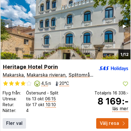
◀︎
▶︎
1/12
Heritage Hotel Porin
Makarska
,
Makarska rivieran
,
Splitområdet
,
Kroatien
4,5
20°C
/5
Flyg från:
Östersund
-
Split
Totalpris
16 338:-
8 169:-
Utresa:
tis 13 okt
06:15
Retur:
lör 17 okt
10:10
läs mer
Nätter:
4
Fler val
Välj resa