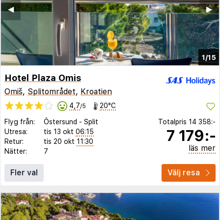
◀︎
▶︎
1/15
Hotel Plaza Omis
Omiš
,
Splitområdet
,
Kroatien
4,7
20°C
/5
Flyg från:
Östersund
-
Split
Totalpris
14 358:-
7 179:-
Utresa:
tis 13 okt
06:15
Retur:
tis 20 okt
11:30
läs mer
Nätter:
7
Fler val
Välj resa