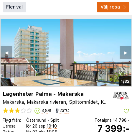
Fler val
Välj resa
◀︎
▶︎
1/32
Lägenheter Palma - Makarska
Makarska
,
Makarska rivieran
,
Splitområdet
,
Kroatien
3,8
23°C
/5
Flyg från:
Östersund
-
Split
Totalpris
14 798:-
7 399:-
Utresa:
lör 26 sep
19:10
Retur:
lör 03 okt
15:05