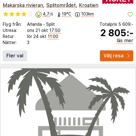
Makarska rivieran
,
Splitområdet
,
Kroatien
4,7
19°C
103km
/5
Flyg från:
Arlanda
-
Split
Totalpris
5 609:-
2 805:-
Utresa:
ons 21 okt
17:50
Retur:
lör 24 okt
11:00
läs mer
Nätter:
3
Fler val
Välj resa