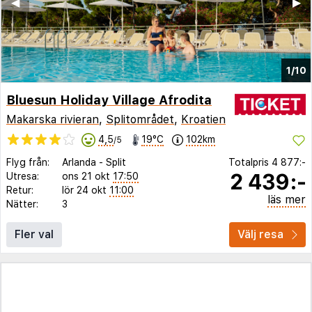
◀︎
▶︎
1/10
Bluesun Holiday Village Afrodita
Makarska rivieran
,
Splitområdet
,
Kroatien
4,5
19°C
102km
/5
Flyg från:
Arlanda
-
Split
Totalpris
4 877:-
2 439:-
Utresa:
ons 21 okt
17:50
Retur:
lör 24 okt
11:00
läs mer
Nätter:
3
Fler val
Välj resa