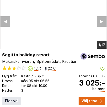
◀︎
▶︎
1/6
Sagitta holiday resort
Makarska rivieran
,
Splitområdet
,
Kroatien
4,1
22°C
/5
Flyg från:
Kastrup
-
Split
Totalpris
6 050:-
3 025:-
Utresa:
mån 05 okt
06:55
Retur:
tor 08 okt
10:00
läs mer
Nätter:
3
Fler val
Välj resa