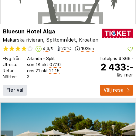
Bluesun Hotel Alga
Makarska rivieran
,
Splitområdet
,
Kroatien
4,3
20°C
102km
/5
Flyg från:
Arlanda
-
Split
Totalpris
4 866:-
2 433:-
Utresa:
sön 18 okt
07:10
Retur:
ons 21 okt
21:15
läs mer
Nätter:
3
Fler val
Välj resa