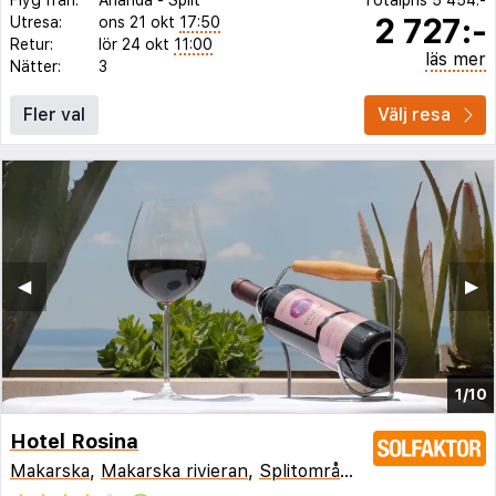
2 727:-
Utresa:
ons 21 okt
17:50
Retur:
lör 24 okt
11:00
läs mer
Nätter:
3
Fler val
Välj resa
◀︎
▶︎
1/10
Hotel Rosina
Makarska
,
Makarska rivieran
,
Splitområdet
,
Kroatien