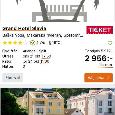
Grand Hotel Slavia
Baška Voda
,
Makarska rivieran
,
Splitområdet
,
Kroatien
4,7
19°C
/5
Flyg från:
Arlanda
-
Split
Totalpris
5 912:-
2 956:-
Utresa:
ons 21 okt
17:50
Retur:
lör 24 okt
11:00
läs mer
Nätter:
3
Fler val
Välj resa