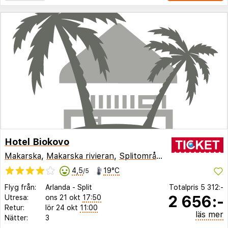
Hotel Biokovo
Makarska
,
Makarska rivieran
,
Splitområdet
,
Kroatien
4,5
19°C
/5
Flyg från:
Arlanda
-
Split
Totalpris
5 312:-
2 656:-
Utresa:
ons 21 okt
17:50
Retur:
lör 24 okt
11:00
läs mer
Nätter:
3