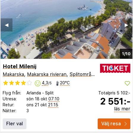
◀︎
▶︎
1/10
Hotel Milenij
Makarska
,
Makarska rivieran
,
Splitområdet
,
Kroatien
4,3
20°C
/5
Flyg från:
Arlanda
-
Split
Totalpris
5 102:-
2 551:-
Utresa:
sön 18 okt
07:10
Retur:
ons 21 okt
21:15
läs mer
Nätter:
3
Fler val
Välj resa