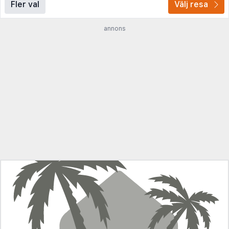
Fler val
Välj resa
annons