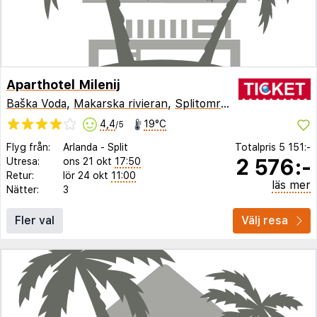
Aparthotel Milenij
Baška Voda
,
Makarska rivieran
,
Splitområdet
,
Kroatien
4,4
19°C
/5
Flyg från:
Arlanda
-
Split
Totalpris
5 151:-
2 576:-
Utresa:
ons 21 okt
17:50
Retur:
lör 24 okt
11:00
läs mer
Nätter:
3
Fler val
Välj resa