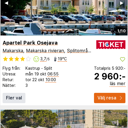
◀︎
▶︎
1/10
Apartel Park Osejava
Makarska
,
Makarska rivieran
,
Splitområdet
,
Kroatien
3,7
19°C
/5
Flyg från:
Kastrup
-
Split
Totalpris
5 920:-
2 960:-
Utresa:
mån 19 okt
06:55
Retur:
tor 22 okt
10:00
läs mer
Nätter:
3
Fler val
Välj resa