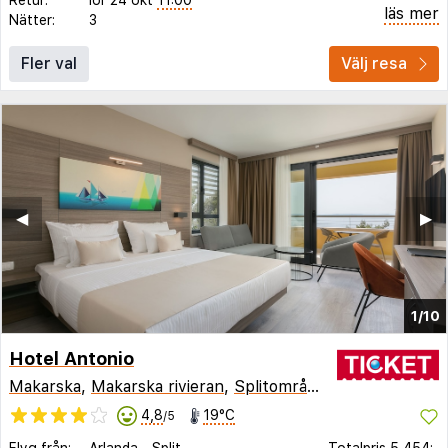
läs mer
Nätter:
3
Fler val
Välj resa
◀︎
▶︎
1/10
Hotel Antonio
Makarska
,
Makarska rivieran
,
Splitområdet
,
Kroatien
4,8
19°C
/5
Flyg från:
Arlanda
-
Split
Totalpris
5 454:-