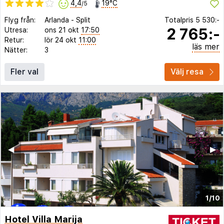
4,4
19°C
/5
Flyg från:
Arlanda
-
Split
Totalpris
5 530:-
2 765:-
Utresa:
ons 21 okt
17:50
Retur:
lör 24 okt
11:00
läs mer
Nätter:
3
Fler val
Välj resa
◀︎
▶︎
1/10
Hotel Villa Marija