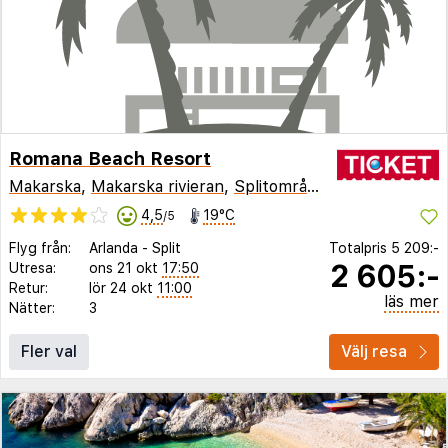
Romana Beach Resort
Makarska
,
Makarska rivieran
,
Splitområdet
,
Kroatien
4,5
19°C
/5
Flyg från:
Arlanda
-
Split
Totalpris
5 209:-
2 605:-
Utresa:
ons 21 okt
17:50
Retur:
lör 24 okt
11:00
läs mer
Nätter:
3
Fler val
Välj resa