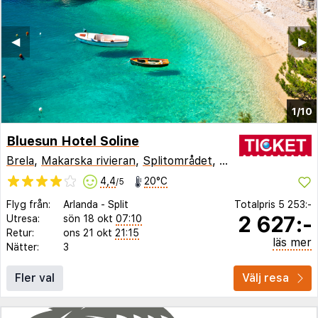
◀︎
▶︎
1/10
Bluesun Hotel Soline
Brela
,
Makarska rivieran
,
Splitområdet
,
Kroatien
4,4
20°C
/5
Flyg från:
Arlanda
-
Split
Totalpris
5 253:-
2 627:-
Utresa:
sön 18 okt
07:10
Retur:
ons 21 okt
21:15
läs mer
Nätter:
3
Fler val
Välj resa