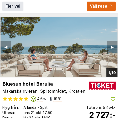
Fler val
Välj resa
◀︎
▶︎
1/10
Bluesun hotel Berulia
Makarska rivieran
,
Splitområdet
,
Kroatien
4,6
19°C
/5
Flyg från:
Arlanda
-
Split
Totalpris
5 454:-
2 727:-
Utresa:
ons 21 okt
17:50
Retur:
lör 24 okt
11:00