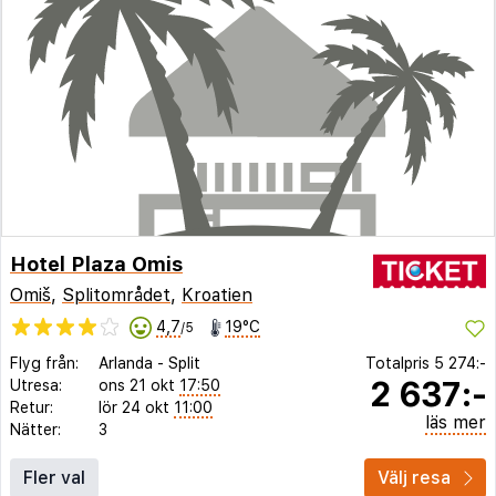
Hotel Plaza Omis
Omiš
,
Splitområdet
,
Kroatien
4,7
19°C
/5
Flyg från:
Arlanda
-
Split
Totalpris
5 274:-
2 637:-
Utresa:
ons 21 okt
17:50
Retur:
lör 24 okt
11:00
läs mer
Nätter:
3
Fler val
Välj resa