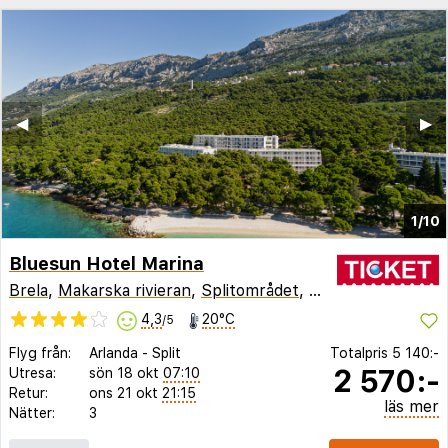
◀︎
▶︎
1/10
Bluesun Hotel Marina
Brela
,
Makarska rivieran
,
Splitområdet
,
Kroatien
4,3
20°C
/5
Flyg från:
Arlanda
-
Split
Totalpris
5 140:-
2 570:-
Utresa:
sön 18 okt
07:10
Retur:
ons 21 okt
21:15
läs mer
Nätter:
3