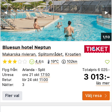
◀︎
▶︎
1/10
Bluesun hotel Neptun
Makarska rivieran
,
Splitområdet
,
Kroatien
4,4
19°C
102km
/5
Flyg från:
Arlanda
-
Split
Totalpris
6 025:-
3 013:-
Utresa:
ons 21 okt
17:50
Retur:
lör 24 okt
11:00
läs mer
Nätter:
3
Fler val
Välj resa