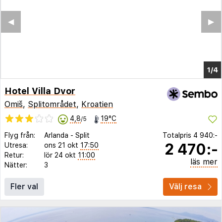
Hotel Villa Dvor
Omiš
,
Splitområdet
,
Kroatien
4,8
19°C
/5
Flyg från:
Arlanda
-
Split
Totalpris
4 940:-
2 470:-
Utresa:
ons 21 okt
17:50
Retur:
lör 24 okt
11:00
läs mer
Nätter:
3
Fler val
Välj resa