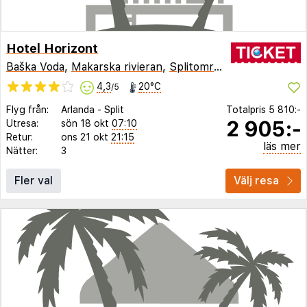
Hotel Horizont
Baška Voda
,
Makarska rivieran
,
Splitområdet
,
Kroatien
4,3
20°C
/5
Flyg från:
Arlanda
-
Split
Totalpris
5 810:-
2 905:-
Utresa:
sön 18 okt
07:10
Retur:
ons 21 okt
21:15
läs mer
Nätter:
3
Fler val
Välj resa