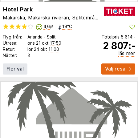
Hotel Park
Makarska
,
Makarska rivieran
,
Splitområdet
,
Kroatien
4,6
19°C
/5
Flyg från:
Arlanda
-
Split
Totalpris
5 614:-
2 807:-
Utresa:
ons 21 okt
17:50
Retur:
lör 24 okt
11:00
läs mer
Nätter:
3
Fler val
Välj resa