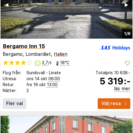
◀︎
▶︎
1/6
Bergamo Inn 15
Bergamo, Lombardiet,
Italien
3,7
18°C
/5
Flyg från:
Sundsvall
-
Linate
Totalpris
10 638:-
5 319:-
Utresa:
ons 14 okt
06:00
Retur:
fre 16 okt
13:00
läs mer
Nätter:
2
Fler val
Välj resa