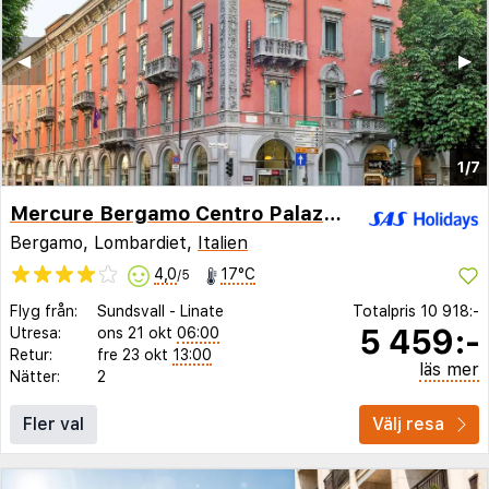
◀︎
▶︎
1/7
Mercure Bergamo Centro Palazzo Dolci
Bergamo, Lombardiet,
Italien
4,0
17°C
/5
Flyg från:
Sundsvall
-
Linate
Totalpris
10 918:-
5 459:-
Utresa:
ons 21 okt
06:00
Retur:
fre 23 okt
13:00
läs mer
Nätter:
2
Fler val
Välj resa