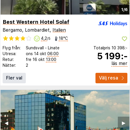
1/6
Best Western Hotel Solaf
Bergamo, Lombardiet,
Italien
4,2
18°C
/5
Flyg från:
Sundsvall
-
Linate
Totalpris
10 398:-
5 199:-
Utresa:
ons 14 okt
06:00
Retur:
fre 16 okt
13:00
läs mer
Nätter:
2
Fler val
Välj resa
◀︎
▶︎