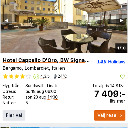
◀︎
▶︎
1/10
Hotel Cappello D'Oro, BW Signature Collection
Bergamo, Lombardiet,
Italien
4,3
24°C
/5
Flyg från:
Sundsvall
-
Linate
Totalpris
14 818:-
7 409:-
Utresa:
tis 18 aug
06:00
Retur:
sön 23 aug
14:30
läs mer
Nätter:
5
Fler val
Välj resa