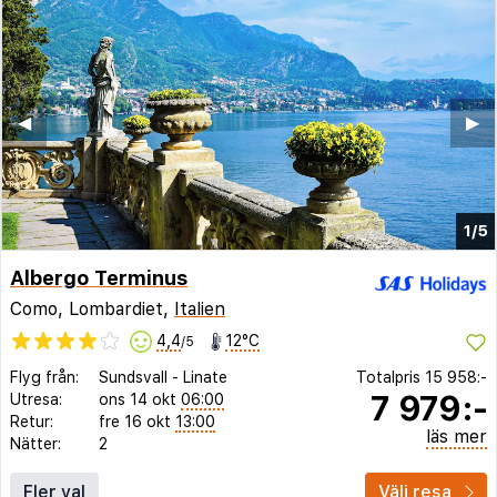
◀︎
▶︎
1/5
Albergo Terminus
Como, Lombardiet,
Italien
4,4
12°C
/5
Flyg från:
Sundsvall
-
Linate
Totalpris
15 958:-
7 979:-
Utresa:
ons 14 okt
06:00
Retur:
fre 16 okt
13:00
läs mer
Nätter:
2
Fler val
Välj resa