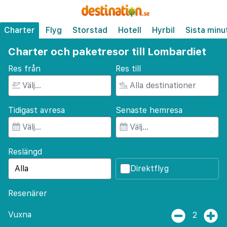
Charter
Flyg
Storstad
Hotell
Hyrbil
Sista minu
Charter och paketresor till Lombardiet
Res från
Res till
Tidigast avresa
Senaste hemresa
Reslängd
Direktflyg
Resenärer
Vuxna
2