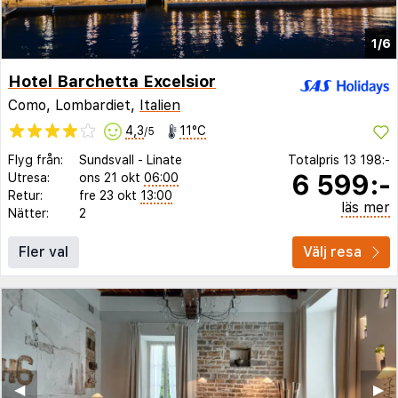
1/6
Hotel Barchetta Excelsior
Como, Lombardiet,
Italien
4,3
11°C
/5
Flyg från:
Sundsvall
-
Linate
Totalpris
13 198:-
6 599:-
Utresa:
ons 21 okt
06:00
Retur:
fre 23 okt
13:00
läs mer
Nätter:
2
Fler val
Välj resa
◀︎
▶︎