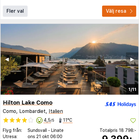
Fler val
Välj resa
◀︎
▶︎
1/11
Hilton Lake Como
Como, Lombardiet,
Italien
4,5
11°C
/5
Flyg från:
Sundsvall
-
Linate
Totalpris
18 798:-
9 399:-
Utresa:
ons 21 okt
06:00