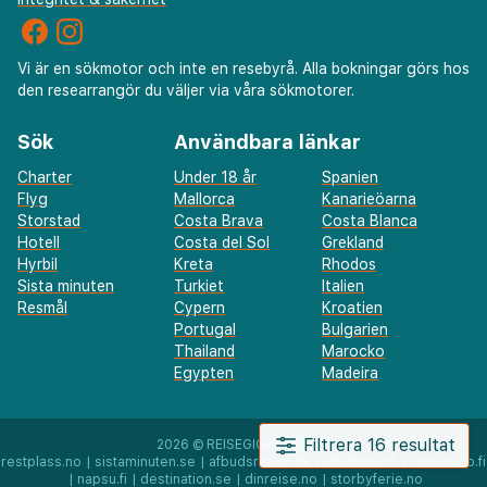
Vi är en sökmotor och inte en resebyrå. Alla bokningar görs hos
den researrangör du väljer via våra sökmotorer.
Sök
Användbara länkar
Charter
Under 18 år
Spanien
Flyg
Mallorca
Kanarieöarna
Storstad
Costa Brava
Costa Blanca
Hotell
Costa del Sol
Grekland
Hyrbil
Kreta
Rhodos
Sista minuten
Turkiet
Italien
Resmål
Cypern
Kroatien
Portugal
Bulgarien
Thailand
Marocko
Egypten
Madeira
Filtrera 16 resultat
2026 ©
REISEGIGANTEN AS
restplass.no
|
sistaminuten.se
|
afbudsrejser.dk
|
äkkilähdöt.fi
|
rantapallo.fi
|
napsu.fi
|
destination.se
|
dinreise.no
|
storbyferie.no