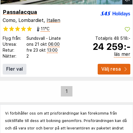
Passalacqua
Como, Lombardiet,
Italien
11°C
Flyg från:
Sundsvall
-
Linate
Totalpris
48 518:-
24 259:-
Utresa:
ons 21 okt
06:00
Retur:
fre 23 okt
13:00
läs mer
Nätter:
2
Fler val
Välj resa
1
Vi förbihåller oss om att prisförändringar kan förekomma från
söktillfälle till dess att bokning genomförs. Prisförändringen kan då
och då vara stor och beror på att leverantören av paketet ändrat