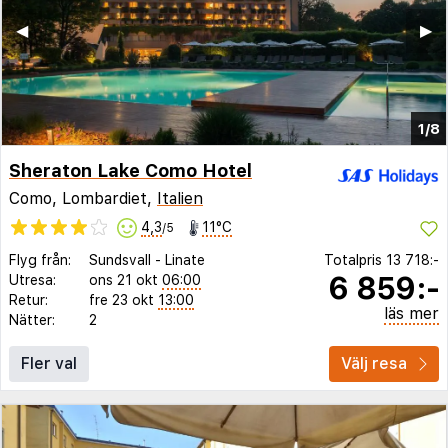
◀︎
▶︎
1/8
Sheraton Lake Como Hotel
Como, Lombardiet,
Italien
4,3
11°C
/5
Flyg från:
Sundsvall
-
Linate
Totalpris
13 718:-
6 859:-
Utresa:
ons 21 okt
06:00
Retur:
fre 23 okt
13:00
läs mer
Nätter:
2
Fler val
Välj resa