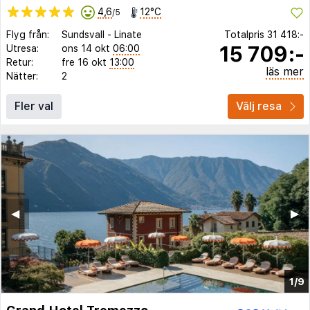
4,6
12°C
/5
Flyg från:
Sundsvall
-
Linate
Totalpris
31 418:-
15 709:-
Utresa:
ons 14 okt
06:00
Retur:
fre 16 okt
13:00
läs mer
Nätter:
2
Fler val
Välj resa
◀︎
▶︎
1/9