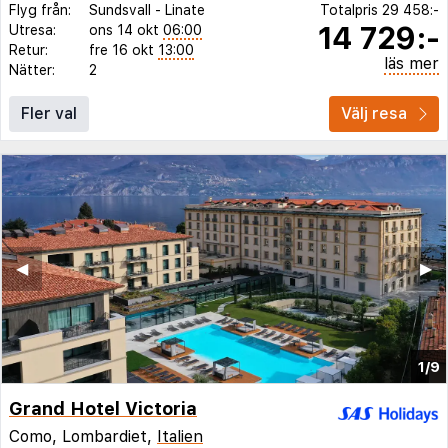
Flyg från:
Sundsvall
-
Linate
Totalpris
29 458:-
14 729:-
Utresa:
ons 14 okt
06:00
Retur:
fre 16 okt
13:00
läs mer
Nätter:
2
Fler val
Välj resa
◀︎
▶︎
1/9
Grand Hotel Victoria
Como, Lombardiet,
Italien