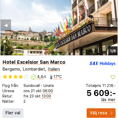
◀︎
▶︎
1/8
Hotel Excelsior San Marco
Bergamo, Lombardiet,
Italien
4,4
17°C
/5
Flyg från:
Sundsvall
-
Linate
Totalpris
11 218:-
5 609:-
Utresa:
ons 21 okt
06:00
Retur:
fre 23 okt
13:00
läs mer
Nätter:
2
Fler val
Välj resa