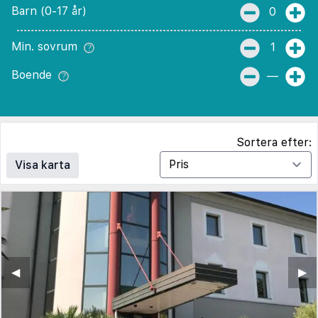
Barn (0-17 år)
0
Min. sovrum
1
Boende
—
Sortera efter:
Visa karta
◀︎
▶︎