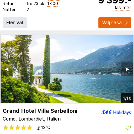
Retur:
fre 23 okt
13:00
läs mer
Nätter:
2
Fler val
Välj resa
◀︎
▶︎
1/10
Grand Hotel Villa Serbelloni
Como, Lombardiet,
Italien
12°C