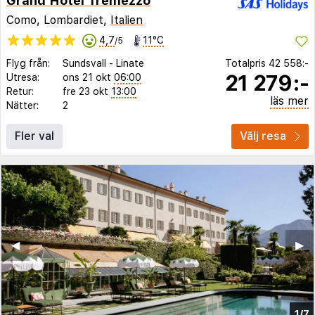
Grand Hotel Tremezzo
Como, Lombardiet,
Italien
4,7
11°C
/5
Flyg från:
Sundsvall
-
Linate
Totalpris
42 558:-
21 279:-
Utresa:
ons 21 okt
06:00
Retur:
fre 23 okt
13:00
läs mer
Nätter:
2
Fler val
Välj resa
◀︎
▶︎
1/7