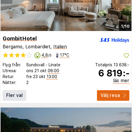
1/10
GombitHotel
Bergamo, Lombardiet,
Italien
4,8
17°C
/5
Flyg från:
Sundsvall
-
Linate
Totalpris
13 638:-
6 819:-
Utresa:
ons 21 okt
06:00
Retur:
fre 23 okt
13:00
läs mer
Nätter:
2
Fler val
Välj resa