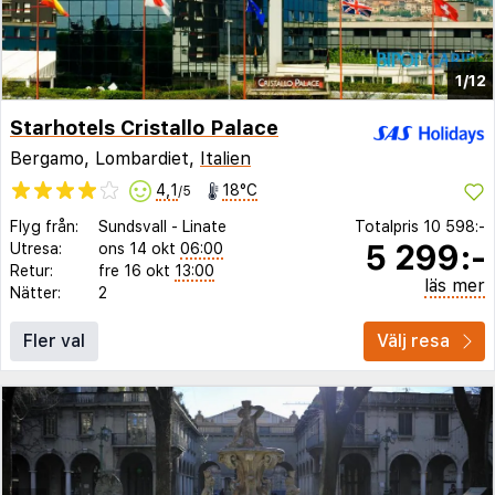
1/12
Starhotels Cristallo Palace
Bergamo, Lombardiet,
Italien
4,1
18°C
/5
Flyg från:
Sundsvall
-
Linate
Totalpris
10 598:-
5 299:-
Utresa:
ons 14 okt
06:00
Retur:
fre 16 okt
13:00
läs mer
Nätter:
2
Fler val
Välj resa