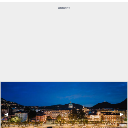
annons
◀︎
▶︎