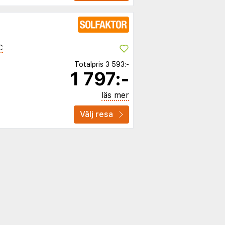
C
Totalpris
3 593:-
1 797:-
läs mer
Välj resa