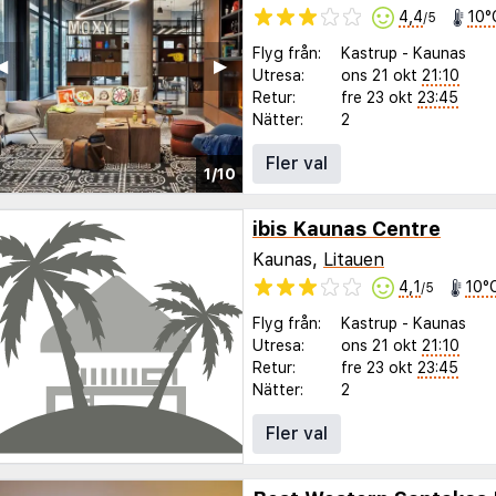
4,4
10°
/5
Flyg från:
Kastrup
-
Kaunas
◀︎
▶︎
Utresa:
ons 21 okt
21:10
Retur:
fre 23 okt
23:45
Nätter:
2
Fler val
1/10
ibis Kaunas Centre
Kaunas,
Litauen
4,1
10°
/5
Flyg från:
Kastrup
-
Kaunas
Utresa:
ons 21 okt
21:10
Retur:
fre 23 okt
23:45
Nätter:
2
Fler val