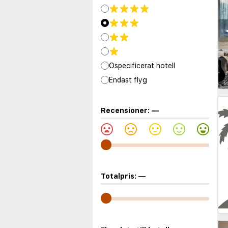
Ospecificerat hotell
Endast flyg
Recensioner:
—
Totalpris:
—