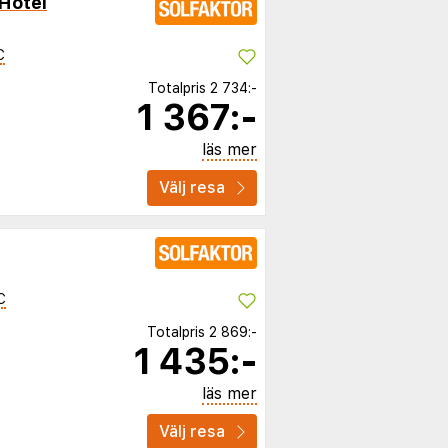
Hotel
C
Totalpris
2 734:-
1 367:-
läs mer
Välj resa
C
Totalpris
2 869:-
1 435:-
läs mer
Välj resa