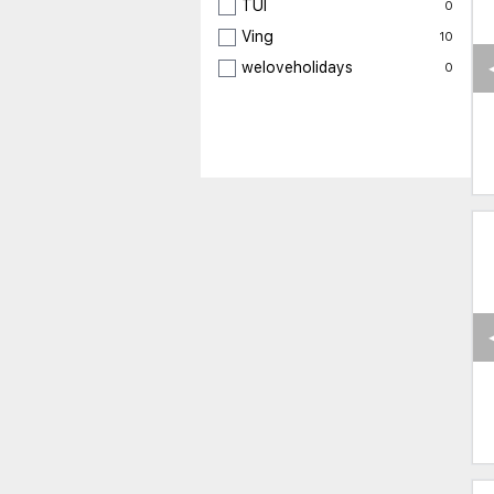
TUI
0
Ving
10
weloveholidays
0