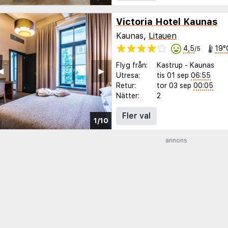
Victoria Hotel Kaunas
Kaunas,
Litauen
4,5
19°
/5
Flyg från:
Kastrup
-
Kaunas
◀︎
▶︎
Utresa:
tis 01 sep
06:55
Retur:
tor 03 sep
00:05
Nätter:
2
Fler val
1/10
annons