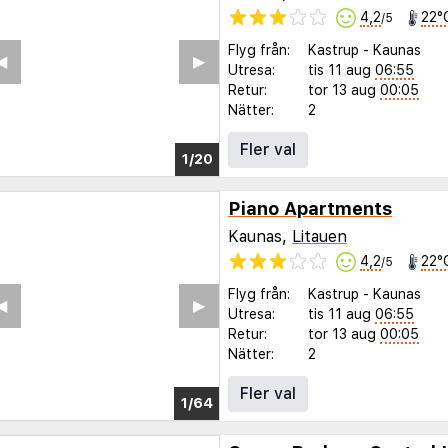
4,2
22°
/5
Flyg från:
Kastrup
-
Kaunas
◀︎
▶︎
Utresa:
tis 11 aug
06:55
Retur:
tor 13 aug
00:05
Nätter:
2
Fler val
1/14
Piano Apartments
Kaunas,
Litauen
4,2
22°
/5
Flyg från:
Kastrup
-
Kaunas
◀︎
▶︎
Utresa:
tis 11 aug
06:55
Retur:
tor 13 aug
00:05
Nätter:
2
Fler val
1/59