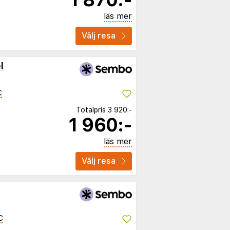
läs mer
Välj resa
l
C
Totalpris
3 920:-
1 960:-
läs mer
Välj resa
C