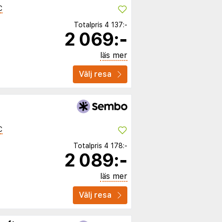
C
Totalpris
4 137:-
2 069:-
läs mer
Välj resa
C
Totalpris
4 178:-
2 089:-
läs mer
Välj resa