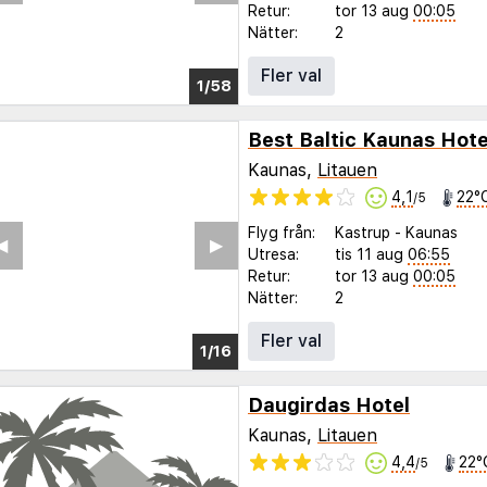
Retur:
tor 13 aug
00:05
Nätter:
2
Fler val
1/51
Best Baltic Kaunas Hote
Kaunas,
Litauen
4,1
22°
/5
Flyg från:
Kastrup
-
Kaunas
◀︎
▶︎
Utresa:
tis 11 aug
06:55
Retur:
tor 13 aug
00:05
Nätter:
2
Fler val
1/12
Daugirdas Hotel
Kaunas,
Litauen
4,4
22°
/5