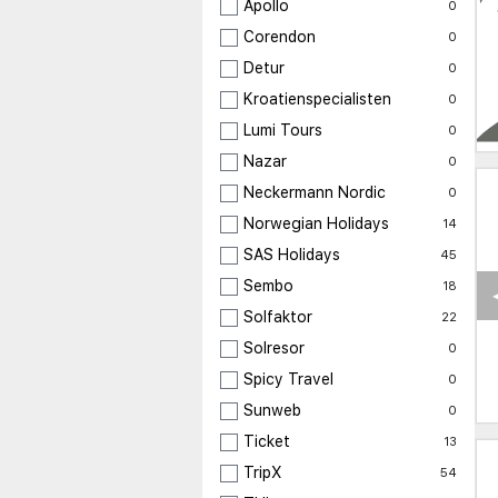
Apollo
0
Corendon
0
Detur
0
Kroatienspecialisten
0
Lumi Tours
0
Nazar
0
Neckermann Nordic
0
Norwegian Holidays
14
SAS Holidays
45
Sembo
18
Solfaktor
22
Solresor
0
Spicy Travel
0
Sunweb
0
Ticket
13
TripX
54