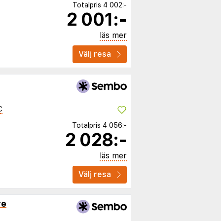
Totalpris
4 002:-
2 001:-
läs mer
Välj resa
C
Totalpris
4 056:-
2 028:-
läs mer
Välj resa
re