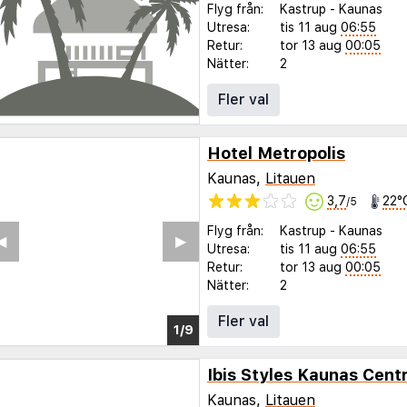
Flyg från:
Kastrup
-
Kaunas
Utresa:
tis 11 aug
06:55
Retur:
tor 13 aug
00:05
Nätter:
2
Fler val
Hotel Metropolis
Kaunas,
Litauen
3,7
22°
/5
Flyg från:
Kastrup
-
Kaunas
◀︎
▶︎
Utresa:
tis 11 aug
06:55
Retur:
tor 13 aug
00:05
Nätter:
2
Fler val
1/5
Ibis Styles Kaunas Cent
Kaunas,
Litauen