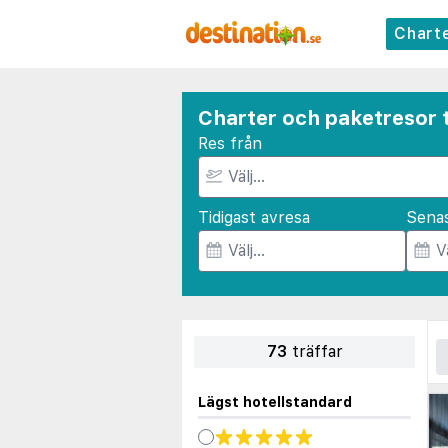
Chart
Charter och paketresor ti
Res från
Tidigast avresa
Sena
73
träffar
Lägst hotellstandard