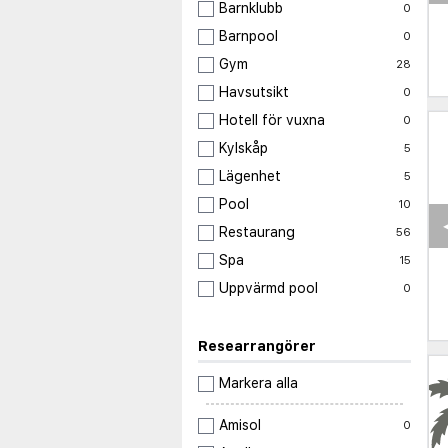
Barnklubb
0
Barnpool
0
Gym
28
Havsutsikt
0
Hotell för vuxna
0
Kylskåp
5
Lägenhet
5
Pool
10
Restaurang
56
Spa
15
Uppvärmd pool
0
Researrangörer
Markera alla
Amisol
0