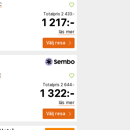
C
Totalpris
2 433:-
1 217:-
läs mer
Välj resa
C
Totalpris
2 644:-
1 322:-
läs mer
Välj resa