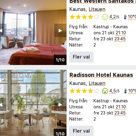
Best Western Santakos 
Kaunas,
Litauen
4,2
10°
/5
Flyg från:
Kastrup
-
Kaunas
◀︎
▶︎
Utresa:
ons 21 okt
21:10
Retur:
fre 23 okt
23:45
Nätter:
2
Fler val
1/10
Radisson Hotel Kaunas
Kaunas,
Litauen
4,5
10°
/5
Flyg från:
Kastrup
-
Kaunas
◀︎
▶︎
Utresa:
ons 21 okt
21:10
Retur:
fre 23 okt
23:45
Nätter:
2
Fler val
1/10