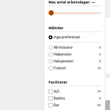
Max antal arbetsdagar:
—
Måltider
Inga preferenser
All-inclusive
0
Helpension
0
Halvpension
0
Frukost
22
Faciliteter
A/C
24
Badstu
5
Bar
59