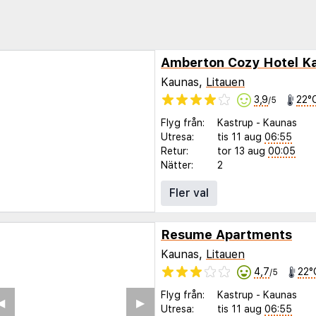
Amberton Cozy Hotel K
Kaunas,
Litauen
3,9
22°
/5
Flyg från:
Kastrup
-
Kaunas
Utresa:
tis 11 aug
06:55
Retur:
tor 13 aug
00:05
Nätter:
2
Fler val
Resume Apartments
Kaunas,
Litauen
4,7
22°
/5
Flyg från:
Kastrup
-
Kaunas
◀︎
▶︎
Utresa:
tis 11 aug
06:55