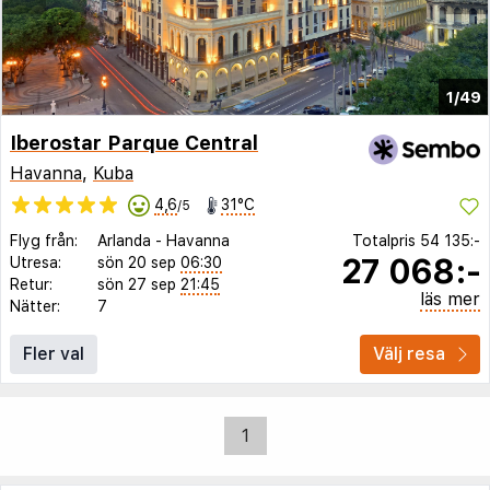
1/49
Iberostar Parque Central
Havanna
,
Kuba
4,6
31°C
/5
Flyg från:
Arlanda
-
Havanna
Totalpris
54 135:-
27 068:-
Utresa:
sön 20 sep
06:30
Retur:
sön 27 sep
21:45
läs mer
Nätter:
7
Fler val
Välj resa
1