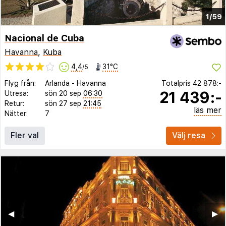
1/59
Nacional de Cuba
Havanna
,
Kuba
4,4
31°C
/5
Flyg från:
Arlanda
-
Havanna
Totalpris
42 878:-
21 439:-
Utresa:
sön 20 sep
06:30
Retur:
sön 27 sep
21:45
läs mer
Nätter:
7
Fler val
Välj resa
◀︎
▶︎