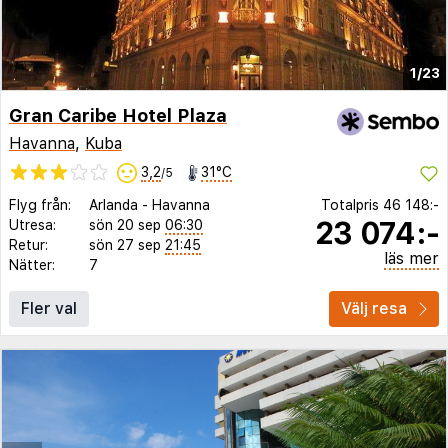
1/23
Gran Caribe Hotel Plaza
Havanna
,
Kuba
3,2
31°C
/5
Flyg från:
Arlanda
-
Havanna
Totalpris
46 148:-
23 074:-
Utresa:
sön 20 sep
06:30
Retur:
sön 27 sep
21:45
läs mer
Nätter:
7
Fler val
Välj resa