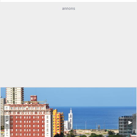
annons
◀︎
▶︎