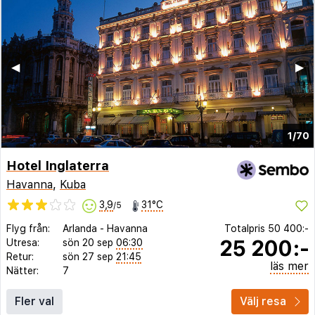
◀︎
▶︎
1/70
Hotel Inglaterra
Havanna
,
Kuba
3,9
31°C
/5
Flyg från:
Arlanda
-
Havanna
Totalpris
50 400:-
25 200:-
Utresa:
sön 20 sep
06:30
Retur:
sön 27 sep
21:45
läs mer
Nätter:
7
Fler val
Välj resa