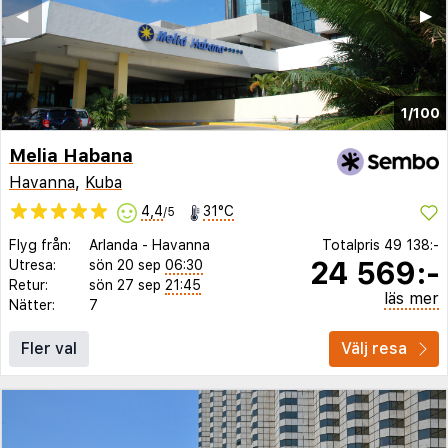
◀︎
▶︎
1/100
Melia Habana
Havanna
,
Kuba
4,4
31°C
/5
Flyg från:
Arlanda
-
Havanna
Totalpris
49 138:-
24 569:-
Utresa:
sön 20 sep
06:30
Retur:
sön 27 sep
21:45
läs mer
Nätter:
7
Fler val
Välj resa