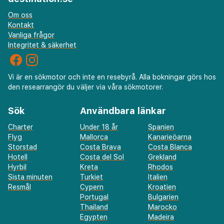
Om oss
Kontakt
Vanliga frågor
Integritet & säkerhet
Vi är en sökmotor och inte en resebyrå. Alla bokningar görs hos
den researrangör du väljer via våra sökmotorer.
Sök
Användbara länkar
Charter
Under 18 år
Spanien
Flyg
Mallorca
Kanarieöarna
Storstad
Costa Brava
Costa Blanca
Hotell
Costa del Sol
Grekland
Hyrbil
Kreta
Rhodos
Sista minuten
Turkiet
Italien
Resmål
Cypern
Kroatien
Portugal
Bulgarien
Thailand
Marocko
Egypten
Madeira