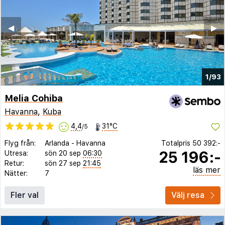
◀︎
▶︎
1/93
Melia Cohiba
Havanna
,
Kuba
4,4
31°C
/5
Flyg från:
Arlanda
-
Havanna
Totalpris
50 392:-
25 196:-
Utresa:
sön 20 sep
06:30
Retur:
sön 27 sep
21:45
läs mer
Nätter:
7
Fler val
Välj resa