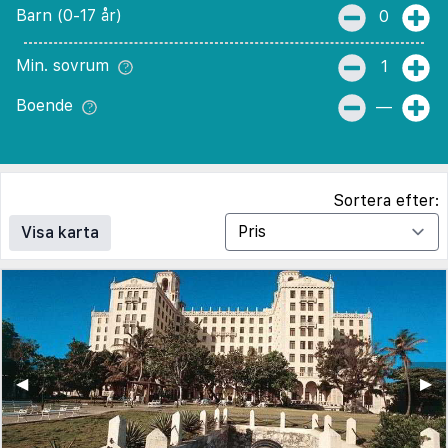
Barn (0-17 år)
0
Min. sovrum
1
Boende
—
Sortera efter:
Visa karta
◀︎
▶︎