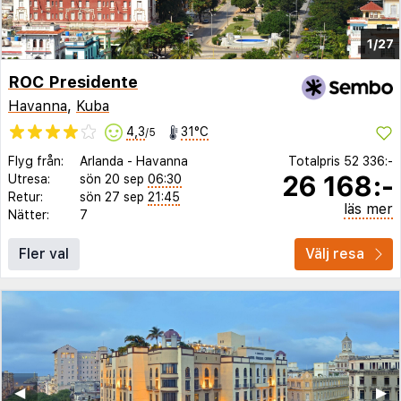
1/27
ROC Presidente
Havanna
,
Kuba
4,3
31°C
/5
Flyg från:
Arlanda
-
Havanna
Totalpris
52 336:-
26 168:-
Utresa:
sön 20 sep
06:30
Retur:
sön 27 sep
21:45
läs mer
Nätter:
7
Fler val
Välj resa
◀︎
▶︎