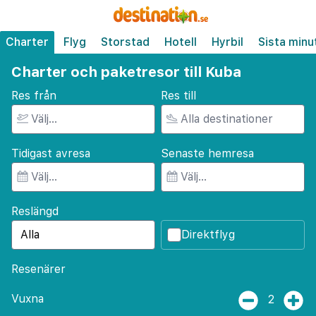
Charter
Flyg
Storstad
Hotell
Hyrbil
Sista minu
Charter och paketresor till Kuba
Res från
Res till
Tidigast avresa
Senaste hemresa
Reslängd
Direktflyg
Resenärer
Vuxna
2