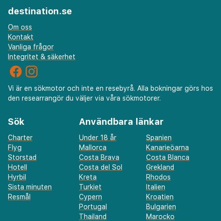
destination.se
Om oss
Kontakt
Vanliga frågor
Integritet & säkerhet
Vi är en sökmotor och inte en resebyrå. Alla bokningar görs hos
den researrangör du väljer via våra sökmotorer.
Sök
Användbara länkar
Charter
Under 18 år
Spanien
Flyg
Mallorca
Kanarieöarna
Storstad
Costa Brava
Costa Blanca
Hotell
Costa del Sol
Grekland
Hyrbil
Kreta
Rhodos
Sista minuten
Turkiet
Italien
Resmål
Cypern
Kroatien
Portugal
Bulgarien
Thailand
Marocko