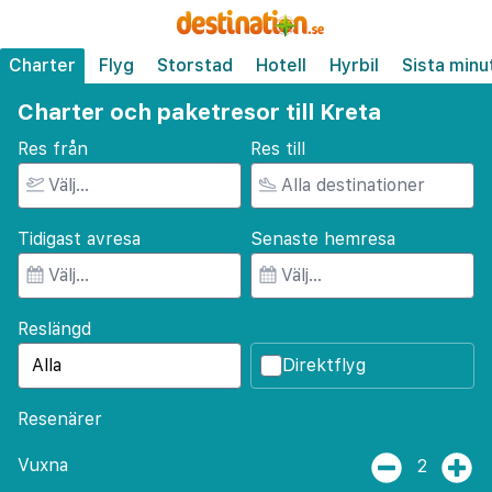
Charter
Flyg
Storstad
Hotell
Hyrbil
Sista minu
Charter och paketresor till Kreta
Res från
Res till
Tidigast avresa
Senaste hemresa
Reslängd
Direktflyg
Resenärer
Vuxna
2