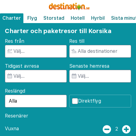
Charter
Flyg
Storstad
Hotell
Hyrbil
Sista minu
Charter och paketresor till Korsika
Res från
Res till
Tidigast avresa
Senaste hemresa
Reslängd
Direktflyg
Resenärer
Vuxna
2