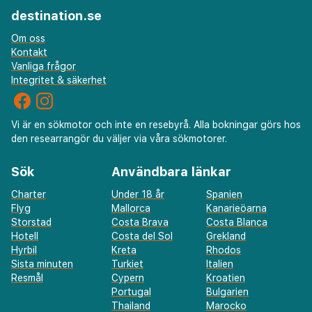
destination.se
Om oss
Kontakt
Vanliga frågor
Integritet & säkerhet
Vi är en sökmotor och inte en resebyrå. Alla bokningar görs hos
den researrangör du väljer via våra sökmotorer.
Sök
Användbara länkar
Charter
Under 18 år
Spanien
Flyg
Mallorca
Kanarieöarna
Storstad
Costa Brava
Costa Blanca
Hotell
Costa del Sol
Grekland
Hyrbil
Kreta
Rhodos
Sista minuten
Turkiet
Italien
Resmål
Cypern
Kroatien
Portugal
Bulgarien
Thailand
Marocko