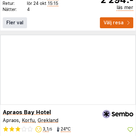
Retur:
lör 24 okt
15:15
läs mer
Nätter:
4
Fler val
Välj resa
Apraos Bay Hotel
Apraos,
Korfu
,
Grekland
3,1
24°C
/5