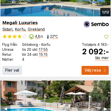
1/12
Megali Luxuries
Sidari
,
Korfu
,
Grekland
4,6
22°C
/5
Flyg från:
Göteborg
-
Korfu
Totalpris
4 183:-
2 092:-
Utresa:
tis 20 okt
17:55
Retur:
lör 24 okt
15:15
läs mer
Nätter:
4
Fler val
Välj resa
◀︎
▶︎