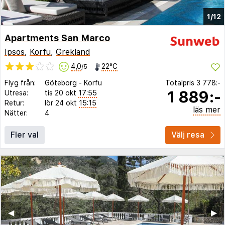
1/12
Apartments San Marco
Ipsos
,
Korfu
,
Grekland
4,0
22°C
/5
Flyg från:
Göteborg
-
Korfu
Totalpris
3 778:-
1 889:-
Utresa:
tis 20 okt
17:55
Retur:
lör 24 okt
15:15
läs mer
Nätter:
4
Fler val
Välj resa
◀︎
▶︎