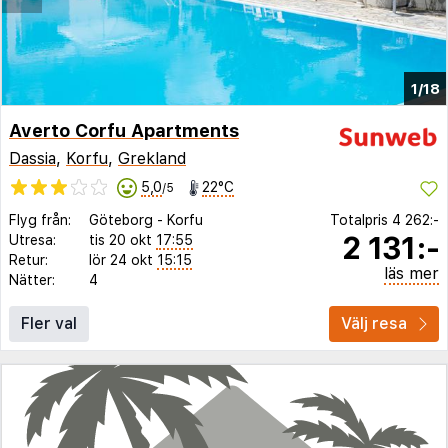
1/18
Averto Corfu Apartments
Dassia
,
Korfu
,
Grekland
5,0
22°C
/5
Flyg från:
Göteborg
-
Korfu
Totalpris
4 262:-
2 131:-
Utresa:
tis 20 okt
17:55
Retur:
lör 24 okt
15:15
läs mer
Nätter:
4
Fler val
Välj resa