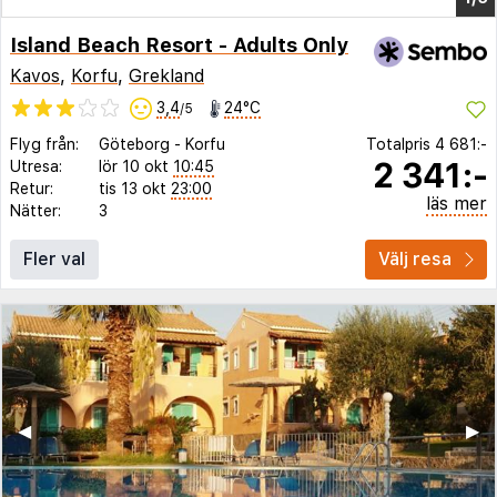
Island Beach Resort - Adults Only
Kavos
,
Korfu
,
Grekland
3,4
24°C
/5
Flyg från:
Göteborg
-
Korfu
Totalpris
4 681:-
2 341:-
Utresa:
lör 10 okt
10:45
Retur:
tis 13 okt
23:00
läs mer
Nätter:
3
Fler val
Välj resa
◀︎
▶︎