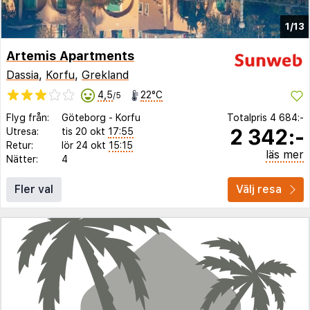
1/13
Artemis Apartments
Dassia
,
Korfu
,
Grekland
4,5
22°C
/5
Flyg från:
Göteborg
-
Korfu
Totalpris
4 684:-
2 342:-
Utresa:
tis 20 okt
17:55
Retur:
lör 24 okt
15:15
läs mer
Nätter:
4
Fler val
Välj resa