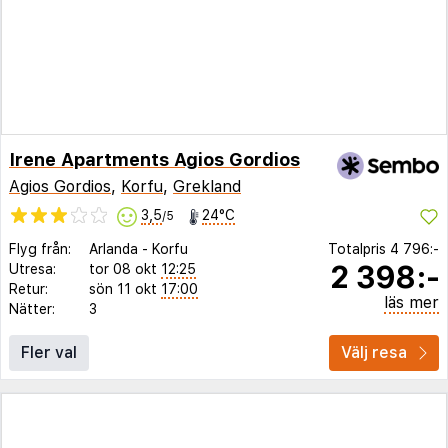
Irene Apartments Agios Gordios
Agios Gordios
,
Korfu
,
Grekland
3,5
24°C
/5
Flyg från:
Arlanda
-
Korfu
Totalpris
4 796:-
2 398:-
Utresa:
tor 08 okt
12:25
Retur:
sön 11 okt
17:00
läs mer
Nätter:
3
Fler val
Välj resa