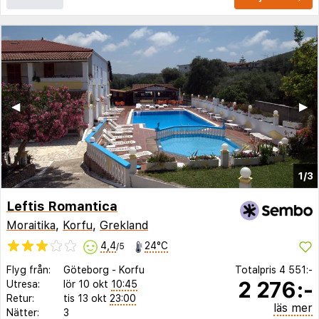
◀︎
▶︎
1/3
Leftis Romantica
Moraitika
,
Korfu
,
Grekland
4,4
24°C
/5
Flyg från:
Göteborg
-
Korfu
Totalpris
4 551:-
2 276:-
Utresa:
lör 10 okt
10:45
Retur:
tis 13 okt
23:00
läs mer
Nätter:
3