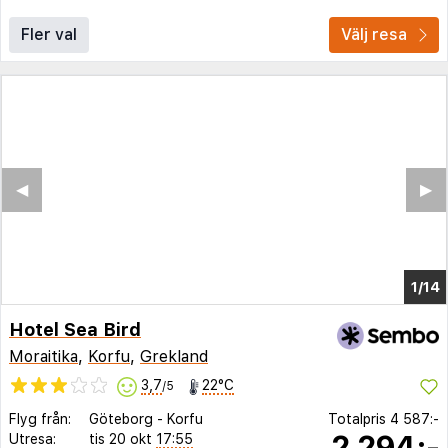
Fler val
Välj resa
◀︎
▶︎
1/10
Hotel Sea Bird
Moraitika
,
Korfu
,
Grekland
3,7
22°C
/5
Flyg från:
Göteborg
-
Korfu
Totalpris
4 587:-
2 294:-
Utresa:
tis 20 okt
17:55