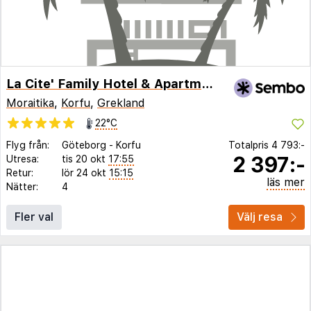
La Cite' Family Hotel & Apartments
Moraitika
,
Korfu
,
Grekland
22°C
Flyg från:
Göteborg
-
Korfu
Totalpris
4 793:-
2 397:-
Utresa:
tis 20 okt
17:55
Retur:
lör 24 okt
15:15
läs mer
Nätter:
4
Fler val
Välj resa