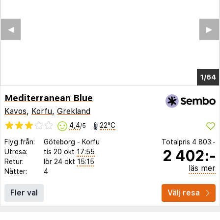
◀︎
▶︎
1/60
Mediterranean Blue
Kavos
,
Korfu
,
Grekland
4,4
22°C
/5
Flyg från:
Göteborg
-
Korfu
Totalpris
4 803:-
2 402:-
Utresa:
tis 20 okt
17:55
Retur:
lör 24 okt
15:15
läs mer
Nätter:
4
Fler val
Välj resa