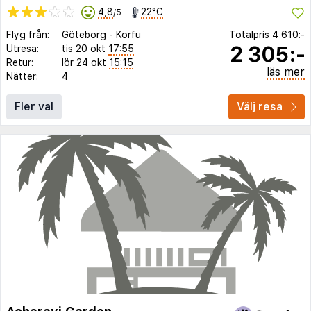
4,8
22°C
/5
Flyg från:
Göteborg
-
Korfu
Totalpris
4 610:-
2 305:-
Utresa:
tis 20 okt
17:55
Retur:
lör 24 okt
15:15
läs mer
Nätter:
4
Fler val
Välj resa