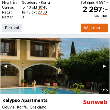
Flyg från:
Göteborg
-
Korfu
Totalpris
4 594:-
2 297:-
Utresa:
lör 10 okt
10:45
Retur:
tis 13 okt
23:00
läs mer
Nätter:
3
Fler val
Välj resa
◀︎
▶︎
1/15
Kalypso Apartments
Gouvia
,
Korfu
,
Grekland