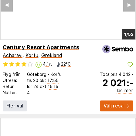
◀︎
▶︎
1/48
Century Resort Apartments
Acharavi
,
Korfu
,
Grekland
4,1
22°C
/5
Flyg från:
Göteborg
-
Korfu
Totalpris
4 042:-
2 021:-
Utresa:
tis 20 okt
17:55
Retur:
lör 24 okt
15:15
läs mer
Nätter:
4
Fler val
Välj resa