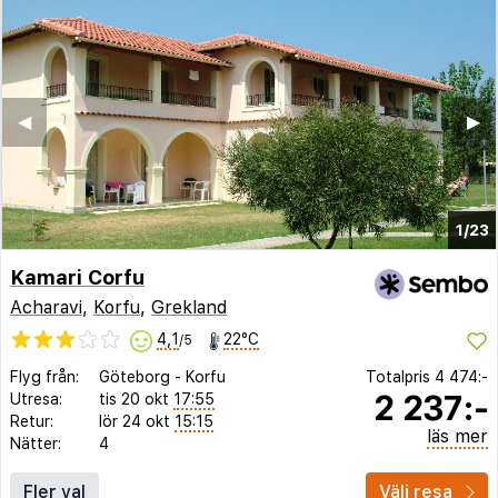
◀︎
▶︎
1/23
Kamari Corfu
Acharavi
,
Korfu
,
Grekland
4,1
22°C
/5
Flyg från:
Göteborg
-
Korfu
Totalpris
4 474:-
2 237:-
Utresa:
tis 20 okt
17:55
Retur:
lör 24 okt
15:15
läs mer
Nätter:
4
Fler val
Välj resa