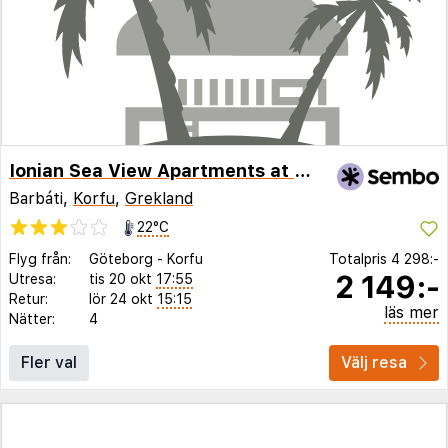
Ionian Sea View Apartments at Barbati by Konnect
Barbáti,
Korfu
,
Grekland
22°C
Flyg från:
Göteborg
-
Korfu
Totalpris
4 298:-
2 149:-
Utresa:
tis 20 okt
17:55
Retur:
lör 24 okt
15:15
läs mer
Nätter:
4
Fler val
Välj resa