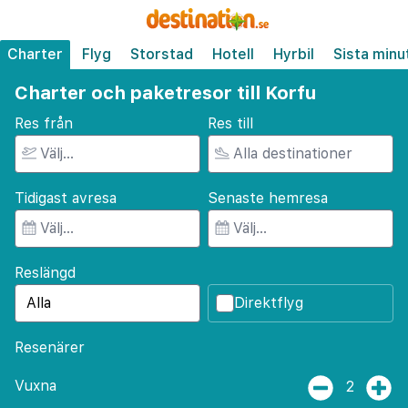
Charter
Flyg
Storstad
Hotell
Hyrbil
Sista minu
Charter och paketresor till Korfu
Res från
Res till
Tidigast avresa
Senaste hemresa
Reslängd
Direktflyg
Resenärer
Vuxna
2