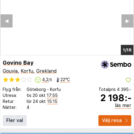
◀︎
▶︎
1/14
Govino Bay
Gouvia
,
Korfu
,
Grekland
4,2
22°C
/5
Flyg från:
Göteborg
-
Korfu
Totalpris
4 395:-
2 198:-
Utresa:
tis 20 okt
17:55
Retur:
lör 24 okt
15:15
läs mer
Nätter:
4
Fler val
Välj resa