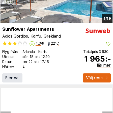
1/19
Sunflower Apartments
Agios Gordios
,
Korfu
,
Grekland
4,3
22°C
/5
Flyg från:
Arlanda
-
Korfu
Totalpris
3 930:-
1 965:-
Utresa:
sön 18 okt
12:10
Retur:
tor 22 okt
17:15
läs mer
Nätter:
4
Fler val
Välj resa