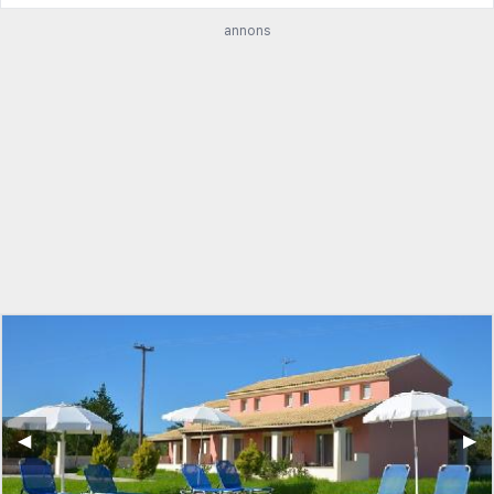
annons
◀︎
▶︎