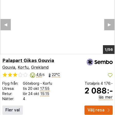
◀︎
▶︎
1/52
Palapart Gikas Gouvia
Gouvia
,
Korfu
,
Grekland
4,6
22°C
/5
Flyg från:
Göteborg
-
Korfu
Totalpris
4 176:-
2 088:-
Utresa:
tis 20 okt
17:55
Retur:
lör 24 okt
15:15
läs mer
Nätter:
4
Fler val
Välj resa