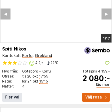
◀︎
▶︎
1/12
Spiti Nikos
Kontokali,
Korfu
,
Grekland
4,2
22°C
/5
Flyg från:
Göteborg
-
Korfu
Totalpris
4 159:-
2 080:-
Utresa:
tis 20 okt
17:55
Retur:
lör 24 okt
15:15
läs mer
Nätter:
4
Fler val
Välj resa