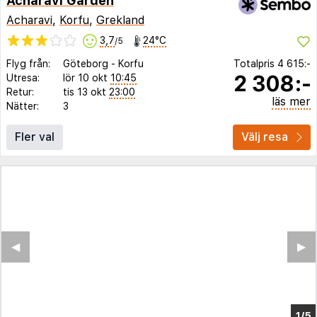
Acharavi Garden
Acharavi
,
Korfu
,
Grekland
3,7
24°C
/5
Flyg från:
Göteborg
-
Korfu
Totalpris
4 615:-
2 308:-
Utresa:
lör 10 okt
10:45
Retur:
tis 13 okt
23:00
läs mer
Nätter:
3
Fler val
Välj resa