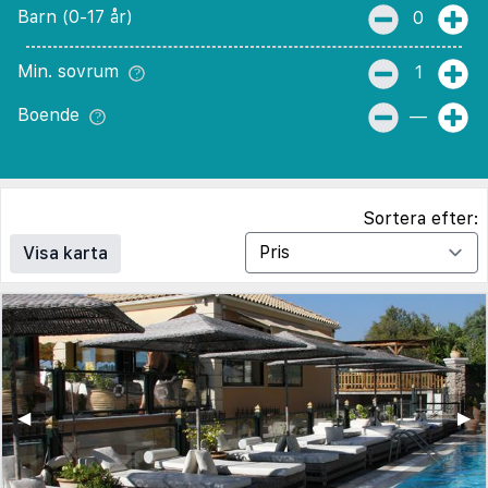
Barn (0-17 år)
0
Min. sovrum
1
Boende
—
Sortera efter:
Visa karta
◀︎
▶︎