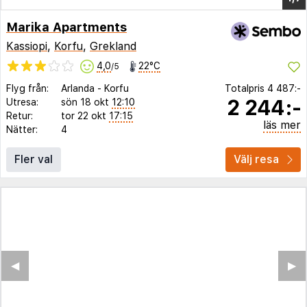
Marika Apartments
Kassiopi
,
Korfu
,
Grekland
4,0
22°C
/5
Flyg från:
Arlanda
-
Korfu
Totalpris
4 487:-
2 244:-
Utresa:
sön 18 okt
12:10
Retur:
tor 22 okt
17:15
läs mer
Nätter:
4
Fler val
Välj resa
◀︎
▶︎