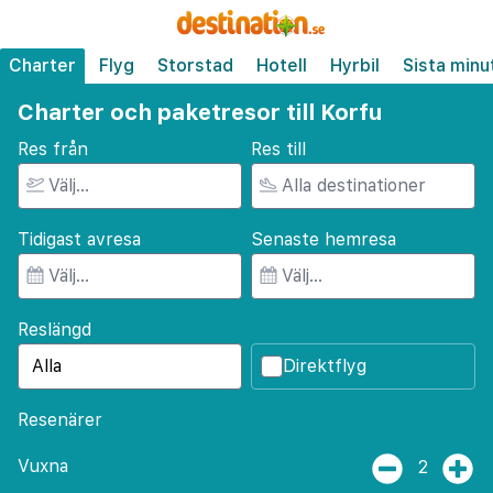
Charter
Flyg
Storstad
Hotell
Hyrbil
Sista minu
Charter och paketresor till Korfu
Res från
Res till
Tidigast avresa
Senaste hemresa
Reslängd
Direktflyg
Resenärer
Vuxna
2