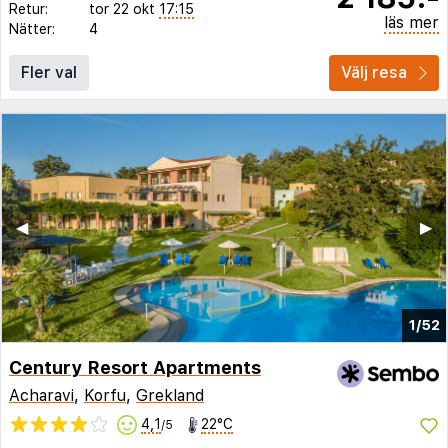
Retur:
tor 22 okt
17:15
läs mer
Nätter:
4
Fler val
Välj resa
◀︎
▶︎
1/52
Century Resort Apartments
Acharavi
,
Korfu
,
Grekland
4,1
22°C
/5