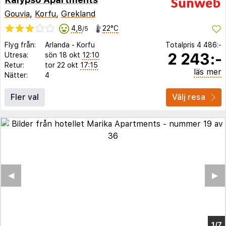
Gouvia
,
Korfu
,
Grekland
4,8
22°C
/5
Flyg från:
Arlanda
-
Korfu
Totalpris
4 486:-
2 243:-
Utresa:
sön 18 okt
12:10
Retur:
tor 22 okt
17:15
läs mer
Nätter:
4
Fler val
Välj resa