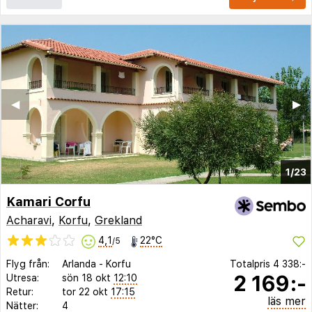
◀︎
▶︎
1/23
Kamari Corfu
Acharavi
,
Korfu
,
Grekland
4,1
22°C
/5
Flyg från:
Arlanda
-
Korfu
Totalpris
4 338:-
2 169:-
Utresa:
sön 18 okt
12:10
Retur:
tor 22 okt
17:15
läs mer
Nätter:
4