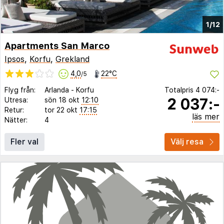
1/12
Apartments San Marco
Ipsos
,
Korfu
,
Grekland
4,0
22°C
/5
Flyg från:
Arlanda
-
Korfu
Totalpris
4 074:-
2 037:-
Utresa:
sön 18 okt
12:10
Retur:
tor 22 okt
17:15
läs mer
Nätter:
4
Fler val
Välj resa