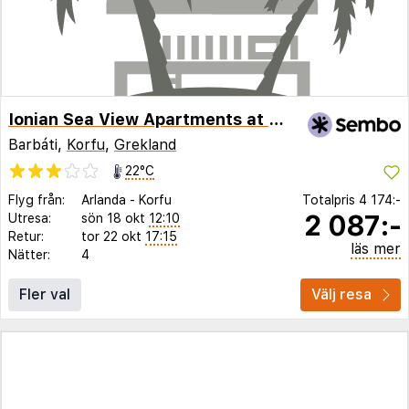
Ionian Sea View Apartments at Barbati by Konnect
Barbáti,
Korfu
,
Grekland
22°C
Flyg från:
Arlanda
-
Korfu
Totalpris
4 174:-
2 087:-
Utresa:
sön 18 okt
12:10
Retur:
tor 22 okt
17:15
läs mer
Nätter:
4
Fler val
Välj resa