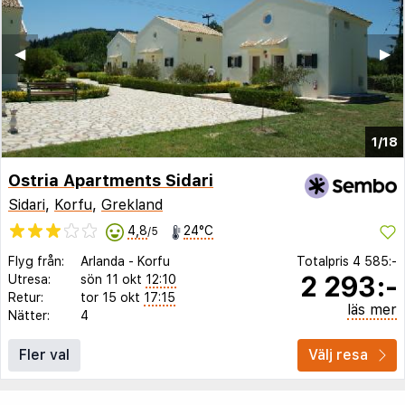
◀︎
▶︎
1/18
Ostria Apartments Sidari
Sidari
,
Korfu
,
Grekland
4,8
24°C
/5
Flyg från:
Arlanda
-
Korfu
Totalpris
4 585:-
2 293:-
Utresa:
sön 11 okt
12:10
Retur:
tor 15 okt
17:15
läs mer
Nätter:
4
Fler val
Välj resa