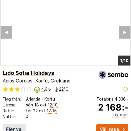
◀︎
▶︎
1/4
Lido Sofia Holidays
Agios Gordios
,
Korfu
,
Grekland
4,6
22°C
/5
Flyg från:
Arlanda
-
Korfu
Totalpris
4 336:-
2 168:-
Utresa:
sön 18 okt
12:10
Retur:
tor 22 okt
17:15
läs mer
Nätter:
4
Fler val
Välj resa