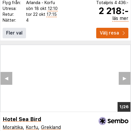
Flyg från:
Arlanda
-
Korfu
Totalpris
4 436:-
2 218:-
Utresa:
sön 18 okt
12:10
Retur:
tor 22 okt
17:15
läs mer
Nätter:
4
Fler val
Välj resa
◀︎
▶︎
1/21
Hotel Sea Bird
Moraitika
,
Korfu
,
Grekland