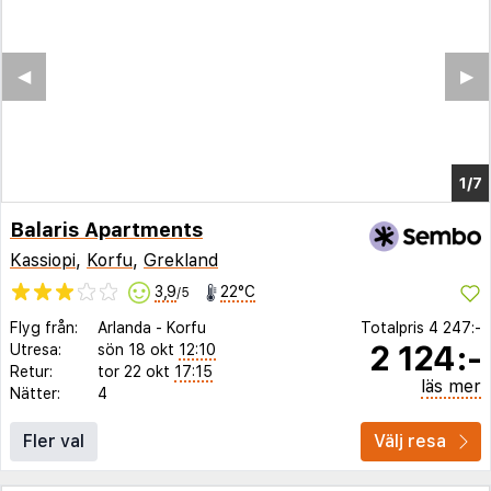
Balaris Apartments
Kassiopi
,
Korfu
,
Grekland
3,9
22°C
/5
Flyg från:
Arlanda
-
Korfu
Totalpris
4 247:-
2 124:-
Utresa:
sön 18 okt
12:10
Retur:
tor 22 okt
17:15
läs mer
Nätter:
4
Fler val
Välj resa