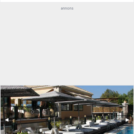
annons
◀︎
▶︎