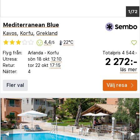
1/68
Mediterranean Blue
Kavos
,
Korfu
,
Grekland
4,4
22°C
/5
Flyg från:
Arlanda
-
Korfu
Totalpris
4 544:-
2 272:-
Utresa:
sön 18 okt
12:10
Retur:
tor 22 okt
17:15
läs mer
Nätter:
4
Fler val
Välj resa
◀︎
▶︎