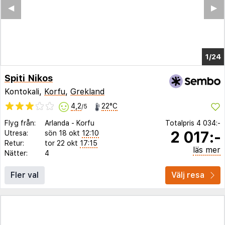
◀︎
▶︎
1/17
Spiti Nikos
Kontokali,
Korfu
,
Grekland
4,2
22°C
/5
Flyg från:
Arlanda
-
Korfu
Totalpris
4 034:-
2 017:-
Utresa:
sön 18 okt
12:10
Retur:
tor 22 okt
17:15
läs mer
Nätter:
4
Fler val
Välj resa