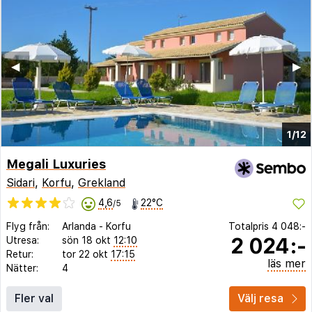
◀︎
▶︎
1/12
Megali Luxuries
Sidari
,
Korfu
,
Grekland
4,6
22°C
/5
Flyg från:
Arlanda
-
Korfu
Totalpris
4 048:-
2 024:-
Utresa:
sön 18 okt
12:10
Retur:
tor 22 okt
17:15
läs mer
Nätter:
4
Fler val
Välj resa