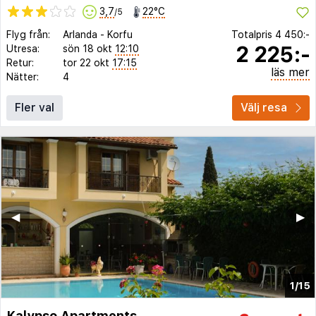
3,7
22°C
/5
Flyg från:
Arlanda
-
Korfu
Totalpris
4 450:-
2 225:-
Utresa:
sön 18 okt
12:10
Retur:
tor 22 okt
17:15
läs mer
Nätter:
4
Fler val
Välj resa
◀︎
▶︎
1/15
Kalypso Apartments