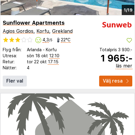
1/19
Sunflower Apartments
Agios Gordios
,
Korfu
,
Grekland
4,3
22°C
/5
Flyg från:
Arlanda
-
Korfu
Totalpris
3 930:-
1 965:-
Utresa:
sön 18 okt
12:10
Retur:
tor 22 okt
17:15
läs mer
Nätter:
4
Fler val
Välj resa