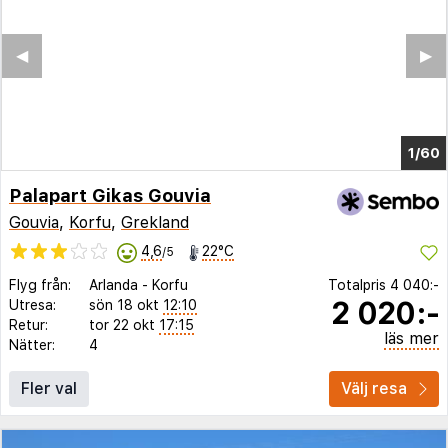
◀︎
▶︎
1/54
Palapart Gikas Gouvia
Gouvia
,
Korfu
,
Grekland
4,6
22°C
/5
Flyg från:
Arlanda
-
Korfu
Totalpris
4 040:-
2 020:-
Utresa:
sön 18 okt
12:10
Retur:
tor 22 okt
17:15
läs mer
Nätter:
4
Fler val
Välj resa