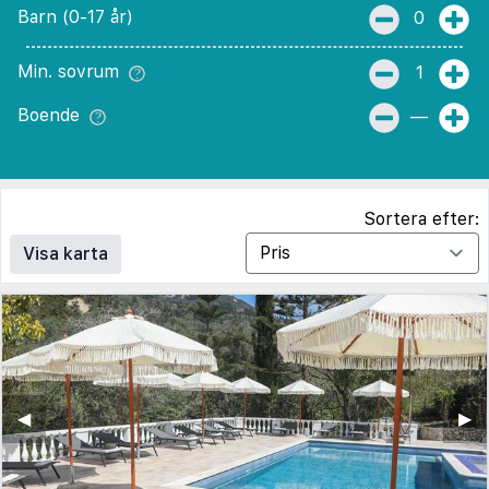
Barn (0-17 år)
0
Min. sovrum
1
Boende
—
Sortera efter:
Visa karta
◀︎
▶︎