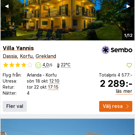
◀︎
▶︎
1/12
Villa Yannis
Dassia
,
Korfu
,
Grekland
4,0
22°C
/5
Flyg från:
Arlanda
-
Korfu
Totalpris
4 577:-
2 289:-
Utresa:
sön 18 okt
12:10
Retur:
tor 22 okt
17:15
läs mer
Nätter:
4
Fler val
Välj resa