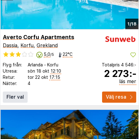
1/18
Averto Corfu Apartments
Dassia
,
Korfu
,
Grekland
5,0
22°C
/5
Flyg från:
Arlanda
-
Korfu
Totalpris
4 546:-
2 273:-
Utresa:
sön 18 okt
12:10
Retur:
tor 22 okt
17:15
läs mer
Nätter:
4
Fler val
Välj resa