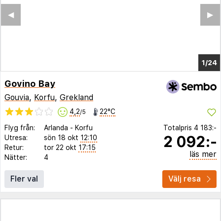
◀︎
▶︎
1/18
Govino Bay
Gouvia
,
Korfu
,
Grekland
4,2
22°C
/5
Flyg från:
Arlanda
-
Korfu
Totalpris
4 183:-
2 092:-
Utresa:
sön 18 okt
12:10
Retur:
tor 22 okt
17:15
läs mer
Nätter:
4
Fler val
Välj resa