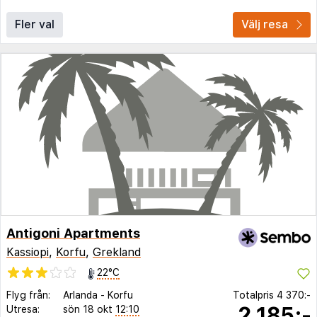
Fler val
Välj resa
Antigoni Apartments
Kassiopi
,
Korfu
,
Grekland
22°C
Flyg från:
Arlanda
-
Korfu
Totalpris
4 370:-
2 185:-
Utresa:
sön 18 okt
12:10