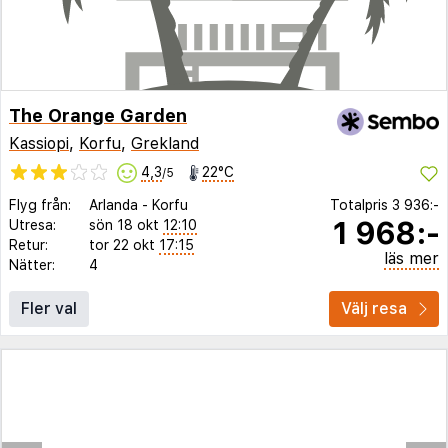
The Orange Garden
Kassiopi
,
Korfu
,
Grekland
4,3
22°C
/5
Flyg från:
Arlanda
-
Korfu
Totalpris
3 936:-
1 968:-
Utresa:
sön 18 okt
12:10
Retur:
tor 22 okt
17:15
läs mer
Nätter:
4
Fler val
Välj resa