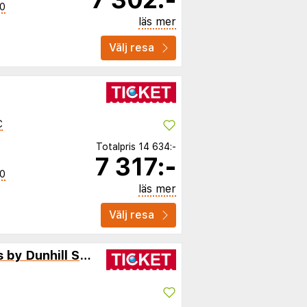
40
läs mer
Välj resa
C
Totalpris
14 634:-
7 317:-
40
läs mer
Välj resa
Sports Road Apartments by Dunhill Serviced Apartments