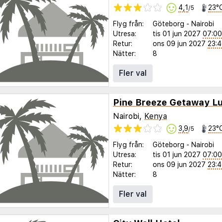
4,1
23°
/5
Flyg från:
Göteborg
-
Nairobi
Utresa:
tis 01 jun 2027
07:00
Retur:
ons 09 jun 2027
23:
Nätter:
8
Fler val
Pine Breeze Getaway L
Nairobi,
Kenya
3,9
23°
/5
Flyg från:
Göteborg
-
Nairobi
Utresa:
tis 01 jun 2027
07:00
Retur:
ons 09 jun 2027
23:
Nätter:
8
Fler val