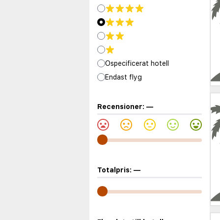
Ospecificerat hotell
Endast flyg
Recensioner:
—
Totalpris:
—