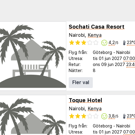
Sochati Casa Resort
Nairobi,
Kenya
4,2
23°
/5
Flyg från:
Göteborg
-
Nairobi
Utresa:
tis 01 jun 2027
07:00
Retur:
ons 09 jun 2027
23:
Nätter:
8
Fler val
Toque Hotel
Nairobi,
Kenya
3,8
23°
/5
Flyg från:
Göteborg
-
Nairobi
Utresa:
tis 01 jun 2027
07:00