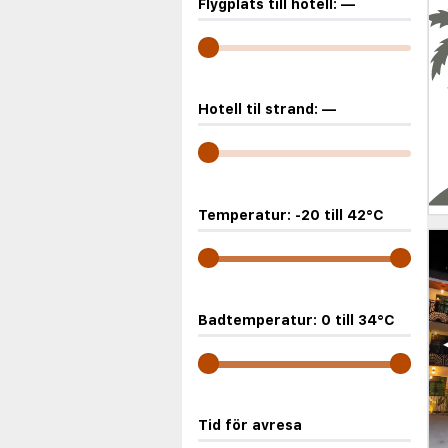
Flygplats till hotell:
—
Hotell til strand:
—
Temperatur:
-20
till
42
°C
Badtemperatur:
0
till
34
°C
Tid för avresa