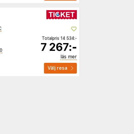
C
Totalpris
14 534:-
7 267:-
40
läs mer
Välj resa