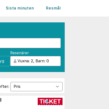
Sista minuten
Resmål
Resenärer
lyg
efter:
l