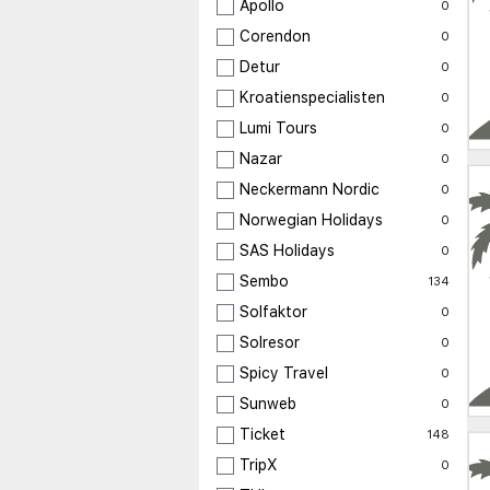
Apollo
0
Corendon
0
Detur
0
Kroatienspecialisten
0
Lumi Tours
0
Nazar
0
Neckermann Nordic
0
Norwegian Holidays
0
SAS Holidays
0
Sembo
134
Solfaktor
0
Solresor
0
Spicy Travel
0
Sunweb
0
Ticket
148
TripX
0