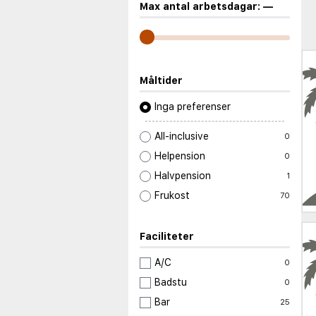
Max antal arbetsdagar:
—
Måltider
Inga preferenser
All-inclusive
0
Helpension
0
Halvpension
1
Frukost
70
Faciliteter
A/C
0
Badstu
0
Bar
25