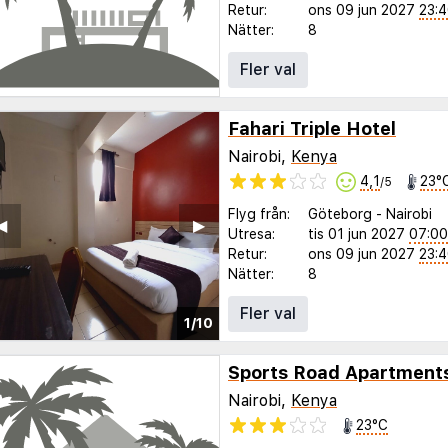
Retur:
ons 09 jun 2027
23:
Nätter:
8
Fler val
Fahari Triple Hotel
Nairobi,
Kenya
4,1
23°
/5
Flyg från:
Göteborg
-
Nairobi
◀︎
▶︎
Utresa:
tis 01 jun 2027
07:00
Retur:
ons 09 jun 2027
23:
Nätter:
8
Fler val
1/10
Nairobi,
Kenya
23°C