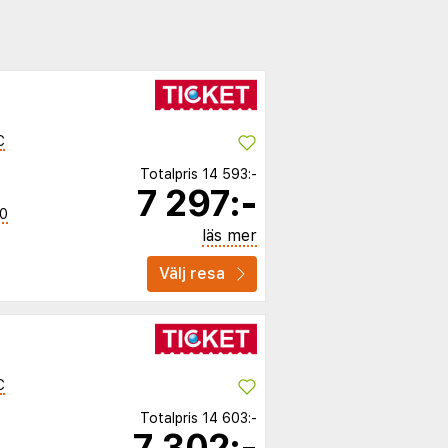
C
Totalpris
14 593:-
7 297:-
40
läs mer
Välj resa
C
Totalpris
14 603:-
7 302:-