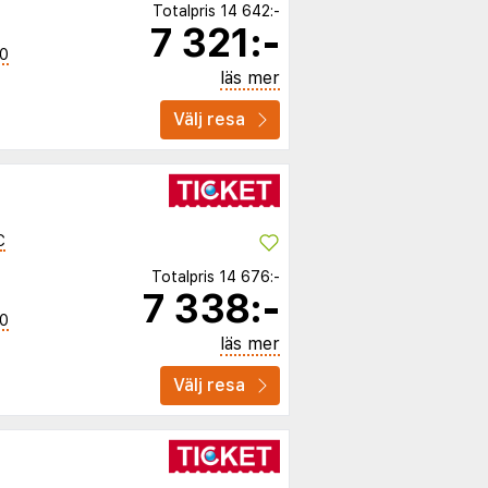
Totalpris
14 642:-
7 321:-
40
läs mer
Välj resa
C
Totalpris
14 676:-
7 338:-
40
läs mer
Välj resa