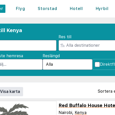
er
Flyg
Storstad
Hotell
Hyrbil
ill Kenya
Res till
ste hemresa
Reslängd
Direktf
Sortera 
Visa karta
Red Buffalo House Hote
Nairobi,
Kenya