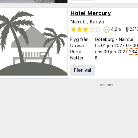
Hotel Mercury
Nairobi,
Kenya
4,2
23°
/5
Flyg från:
Göteborg
-
Nairobi
Utresa:
tis 01 jun 2027
07:00
Retur:
ons 09 jun 2027
23:
Nätter:
8
Fler val
annons