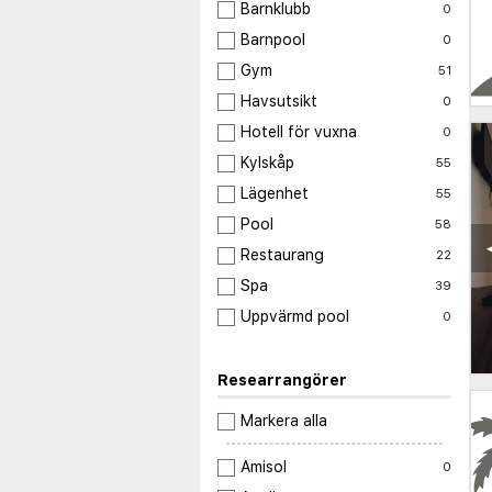
Barnklubb
0
Barnpool
0
Gym
51
Havsutsikt
0
Hotell för vuxna
0
Kylskåp
55
Lägenhet
55
Pool
58
Restaurang
22
Spa
39
Uppvärmd pool
0
Researrangörer
Markera alla
Amisol
0