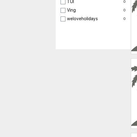
TUI
0
Ving
0
weloveholidays
0