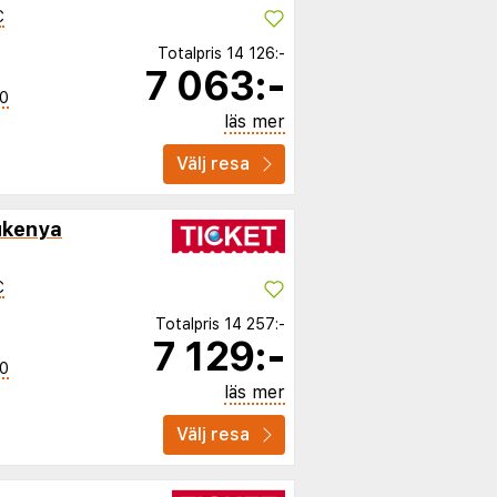
C
Totalpris
14 126:-
7 063:-
40
läs mer
Välj resa
ukenya
C
Totalpris
14 257:-
7 129:-
40
läs mer
Välj resa