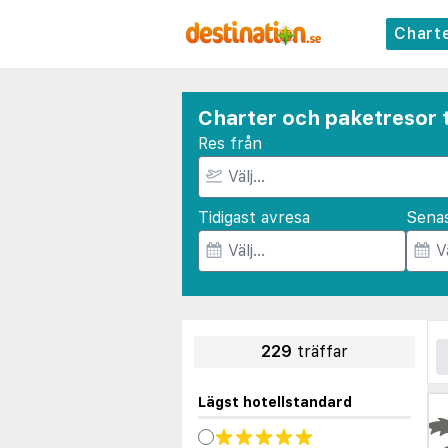
Chart
Charter och paketresor t
Res från
Tidigast avresa
Sena
229
träffar
Lägst hotellstandard