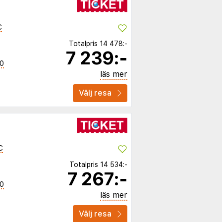
C
Totalpris
14 478:-
7 239:-
40
läs mer
Välj resa
C
Totalpris
14 534:-
7 267:-
40
läs mer
Välj resa