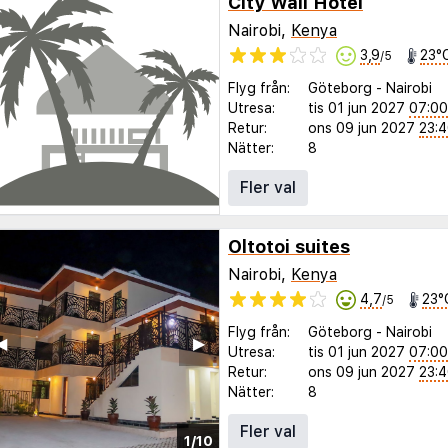
City Wall Hotel
Nairobi,
Kenya
3,9
23°
/5
Flyg från:
Göteborg
-
Nairobi
Utresa:
tis 01 jun 2027
07:00
Retur:
ons 09 jun 2027
23:
Nätter:
8
Fler val
Oltotoi suites
Nairobi,
Kenya
4,7
23°
/5
Flyg från:
Göteborg
-
Nairobi
◀︎
▶︎
Utresa:
tis 01 jun 2027
07:00
Retur:
ons 09 jun 2027
23:
Nätter:
8
Fler val
1/10