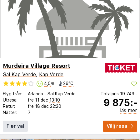
Murdeira Village Resort
Sal Kap Verde
,
Kap Verde
4,0
26°C
/5
Flyg från:
Arlanda
-
Sal Kap Verde
Totalpris
19 749:-
9 875:-
Utresa:
fre 11 dec
13:10
Retur:
fre 18 dec
22:20
läs mer
Nätter:
7
Fler val
Välj resa