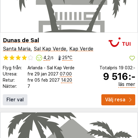
Dunas de Sal
Santa Maria
,
Sal Kap Verde
,
Kap Verde
4,2
25°C
/5
Flyg från:
Arlanda
-
Sal Kap Verde
Totalpris
19 032:-
9 516:-
Utresa:
fre 29 jan 2027
07:00
Retur:
fre 05 feb 2027
14:20
läs mer
Nätter:
7
Fler val
Välj resa