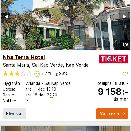
◀︎
▶︎
1/6
Nha Terra Hotel
Santa Maria
,
Sal Kap Verde
,
Kap Verde
3,7
26°C
/5
Flyg från:
Arlanda
-
Sal Kap Verde
Totalpris
18 316:-
9 158:-
Utresa:
fre 11 dec
13:10
Retur:
fre 18 dec
22:20
läs mer
Nätter:
7
Fler val
Välj resa