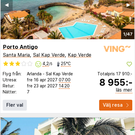
◀︎
▶︎
1/47
Porto Antigo
Santa Maria
,
Sal Kap Verde
,
Kap Verde
4,2
25°C
/5
Flyg från:
Arlanda
-
Sal Kap Verde
Totalpris
17 910:-
8 955:-
Utresa:
fre 16 apr 2027
07:00
Retur:
fre 23 apr 2027
14:20
läs mer
Nätter:
7
Fler val
Välj resa