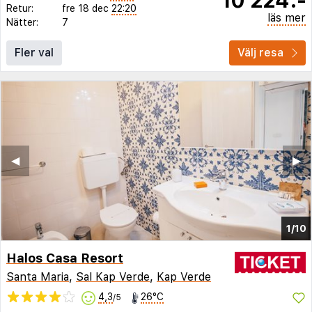
Retur:
fre 18 dec
22:20
läs mer
Nätter:
7
Fler val
Välj resa
◀︎
▶︎
1/10
Halos Casa Resort
Santa Maria
,
Sal Kap Verde
,
Kap Verde
4,3
26°C
/5