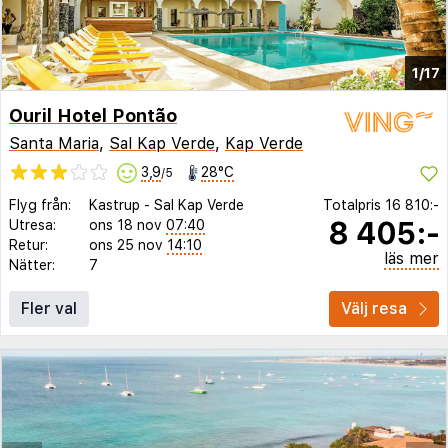
1/17
Ouril Hotel Pontão
Santa Maria
,
Sal Kap Verde
,
Kap Verde
3,9
28°C
/5
Flyg från:
Kastrup
-
Sal Kap Verde
Totalpris
16 810:-
8 405:-
Utresa:
ons 18 nov
07:40
Retur:
ons 25 nov
14:10
läs mer
Nätter:
7
Fler val
Välj resa