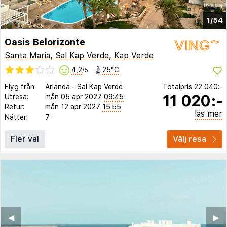
1/54
Oasis Belorizonte
Santa Maria
,
Sal Kap Verde
,
Kap Verde
4,2
25°C
/5
Flyg från:
Arlanda
-
Sal Kap Verde
Totalpris
22 040:-
11 020:-
Utresa:
mån 05 apr 2027
09:45
Retur:
mån 12 apr 2027
15:55
läs mer
Nätter:
7
Fler val
Välj resa
◀︎
▶︎