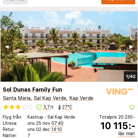
◀︎
▶︎
1/42
Sol Dunas Family Fun
Santa Maria
,
Sal Kap Verde
,
Kap Verde
3,7
27°C
/5
Flyg från:
Kastrup
-
Sal Kap Verde
Totalpris
20 230:-
10 115:-
Utresa:
ons 25 nov
07:40
Retur:
ons 02 dec
14:10
läs mer
Nätter:
7