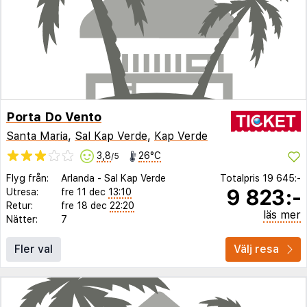
Porta Do Vento
Santa Maria
,
Sal Kap Verde
,
Kap Verde
3,8
26°C
/5
Flyg från:
Arlanda
-
Sal Kap Verde
Totalpris
19 645:-
9 823:-
Utresa:
fre 11 dec
13:10
Retur:
fre 18 dec
22:20
läs mer
Nätter:
7
Fler val
Välj resa