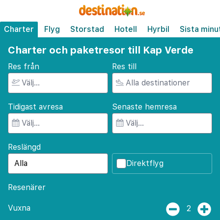
Charter
Flyg
Storstad
Hotell
Hyrbil
Sista minu
Charter och paketresor till Kap Verde
Res från
Res till
Tidigast avresa
Senaste hemresa
Reslängd
Direktflyg
Resenärer
Vuxna
2