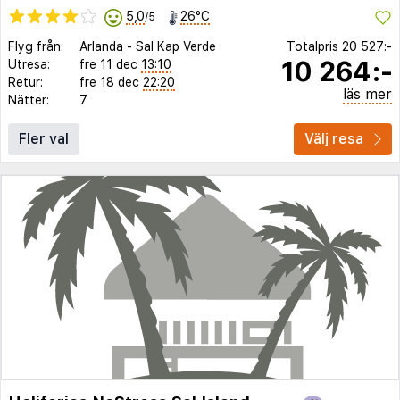
5,0
26°C
/5
Flyg från:
Arlanda
-
Sal Kap Verde
Totalpris
20 527:-
10 264:-
Utresa:
fre 11 dec
13:10
Retur:
fre 18 dec
22:20
läs mer
Nätter:
7
Fler val
Välj resa