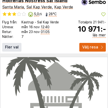
Holiferias NoStress Sal Island
Santa Maria
,
Sal Kap Verde
,
Kap Verde
5,0
28°C
/5
Flyg från:
Kastrup
-
Sal Kap Verde
Totalpris
21 941:-
10 971:-
Utresa:
mån 16 nov
12:40
Retur:
mån 23 nov
01:05
läs mer
Nätter:
7
Fler val
Välj resa