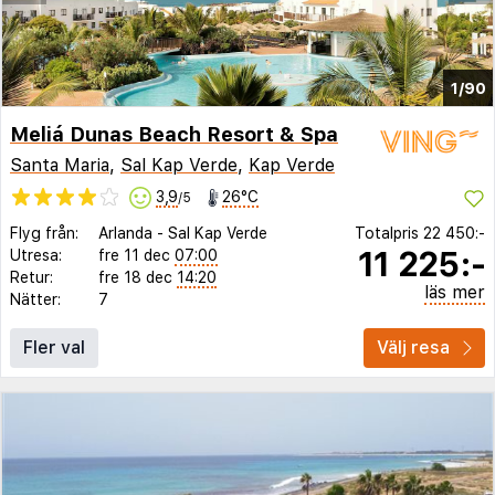
1/90
Meliá Dunas Beach Resort & Spa
Santa Maria
,
Sal Kap Verde
,
Kap Verde
3,9
26°C
/5
Flyg från:
Arlanda
-
Sal Kap Verde
Totalpris
22 450:-
11 225:-
Utresa:
fre 11 dec
07:00
Retur:
fre 18 dec
14:20
läs mer
Nätter:
7
Fler val
Välj resa