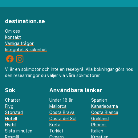
destination.se
Om oss
Kontakt
Vanliga frågor
Integritet & säkerhet
Vi är en sökmotor och inte en resebyrå. Alla bokningar görs hos
den researrangör du väljer via våra sökmotorer.
Sök
Användbara länkar
Charter
Under 18 år
Spanien
Flyg
Mallorca
Kanarieöarna
Storstad
Costa Brava
Costa Blanca
Hotell
Costa del Sol
Grekland
Hyrbil
Kreta
Rhodos
Sista minuten
Turkiet
Italien
Resmål
Cypern
Kroatien