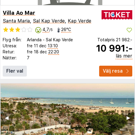
Villa Ao Mar
Santa Maria
,
Sal Kap Verde
,
Kap Verde
4,7
26°C
/5
Flyg från:
Arlanda
-
Sal Kap Verde
Totalpris
21 982:-
10 991:-
Utresa:
fre 11 dec
13:10
Retur:
fre 18 dec
22:20
läs mer
Nätter:
7
Fler val
Välj resa
◀︎
▶︎