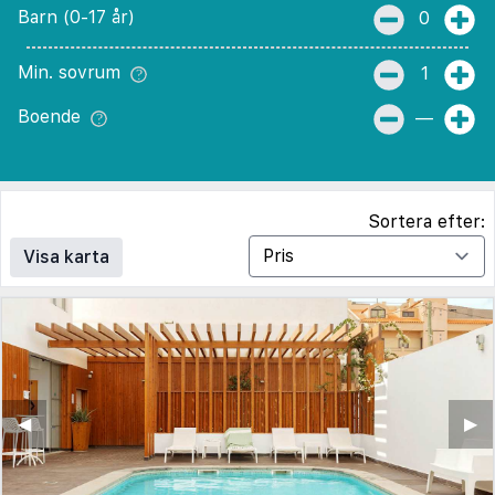
Barn (0-17 år)
0
Min. sovrum
1
Boende
—
Sortera efter:
Visa karta
◀︎
▶︎