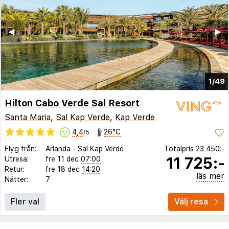
◀︎
▶︎
1/49
Hilton Cabo Verde Sal Resort
Santa Maria
,
Sal Kap Verde
,
Kap Verde
4,4
26°C
/5
Flyg från:
Arlanda
-
Sal Kap Verde
Totalpris
23 450:-
11 725:-
Utresa:
fre 11 dec
07:00
Retur:
fre 18 dec
14:20
läs mer
Nätter:
7
Fler val
Välj resa