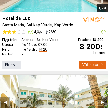
1/20
Hotel da Luz
Santa Maria
,
Sal Kap Verde
,
Kap Verde
4,0
26°C
/5
Flyg från:
Arlanda
-
Sal Kap Verde
Totalpris
16 400:-
8 200:-
Utresa:
fre 11 dec
07:00
Retur:
fre 18 dec
14:20
läs mer
Nätter:
7
Fler val
Välj resa
◀︎
▶︎