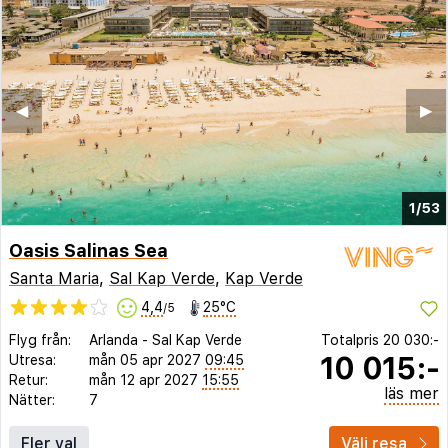
◀︎
▶︎
1/53
Oasis Salinas Sea
Santa Maria
,
Sal Kap Verde
,
Kap Verde
4,4
25°C
/5
Flyg från:
Arlanda
-
Sal Kap Verde
Totalpris
20 030:-
10 015:-
Utresa:
mån 05 apr 2027
09:45
Retur:
mån 12 apr 2027
15:55
läs mer
Nätter:
7
Fler val
Välj resa