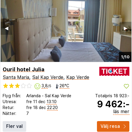
◀︎
▶︎
1/10
Ouril hotel Julia
Santa Maria
,
Sal Kap Verde
,
Kap Verde
3,8
26°C
/5
Flyg från:
Arlanda
-
Sal Kap Verde
Totalpris
18 923:-
9 462:-
Utresa:
fre 11 dec
13:10
Retur:
fre 18 dec
22:20
läs mer
Nätter:
7
Fler val
Välj resa