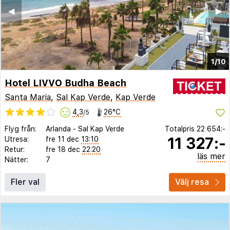
◀︎
▶︎
1/10
Hotel LIVVO Budha Beach
Santa Maria
,
Sal Kap Verde
,
Kap Verde
4,3
26°C
/5
Flyg från:
Arlanda
-
Sal Kap Verde
Totalpris
22 654:-
11 327:-
Utresa:
fre 11 dec
13:10
Retur:
fre 18 dec
22:20
läs mer
Nätter:
7
Fler val
Välj resa