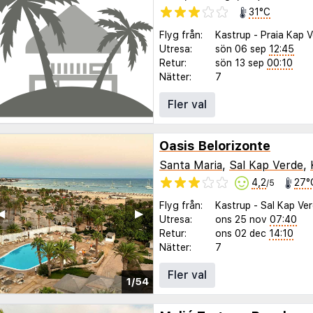
31°C
Flyg från:
Kastrup
-
Praia Kap 
Utresa:
sön 06 sep
12:45
Retur:
sön 13 sep
00:10
Nätter:
7
Fler val
Oasis Belorizonte
Santa Maria
,
Sal Kap Verde
,
4,2
27°
/5
Flyg från:
Kastrup
-
Sal Kap Ve
◀︎
▶︎
Utresa:
ons 25 nov
07:40
Retur:
ons 02 dec
14:10
Nätter:
7
Fler val
1/54