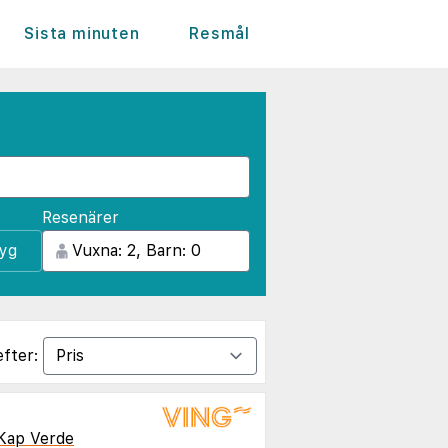
Sista minuten
Resmål
Resenärer
lyg
efter:
Kap Verde