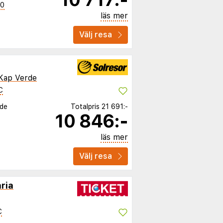
10
läs mer
Välj resa
Kap Verde
C
rde
Totalpris
21 691:-
10 846:-
läs mer
Välj resa
ria
C