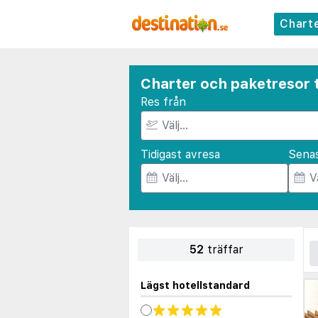
Chart
Charter och paketresor t
Res från
Tidigast avresa
Sena
52
träffar
Lägst hotellstandard