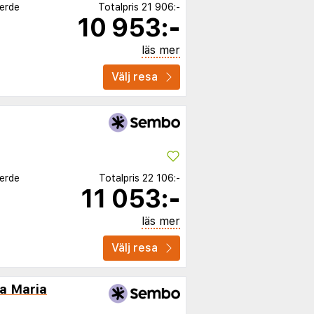
Verde
Totalpris
21 906:-
10 953:-
läs mer
Välj resa
Verde
Totalpris
22 106:-
11 053:-
läs mer
Välj resa
ia Maria