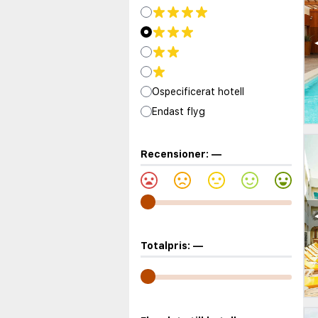
Ospecificerat hotell
Endast flyg
Recensioner:
—
Totalpris:
—