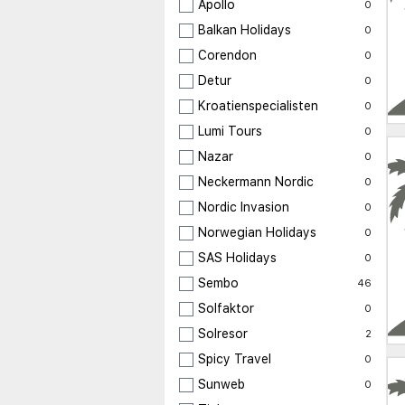
Apollo
0
Balkan Holidays
0
Corendon
0
Detur
0
Kroatienspecialisten
0
Lumi Tours
0
Nazar
0
Neckermann Nordic
0
Nordic Invasion
0
Norwegian Holidays
0
SAS Holidays
0
Sembo
46
Solfaktor
0
Solresor
2
Spicy Travel
0
Sunweb
0