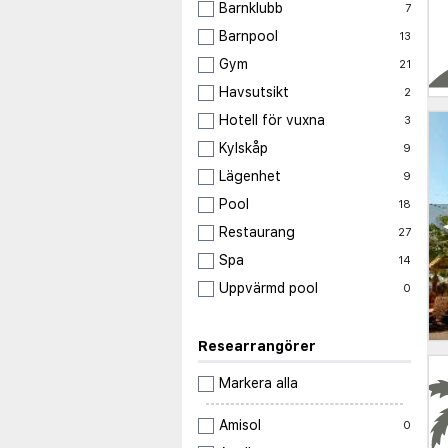
Barnklubb
7
Barnpool
13
Gym
21
Havsutsikt
2
Hotell för vuxna
3
Kylskåp
9
Lägenhet
9
Pool
18
Restaurang
27
Spa
14
Uppvärmd pool
0
Researrangörer
Markera alla
Amisol
0