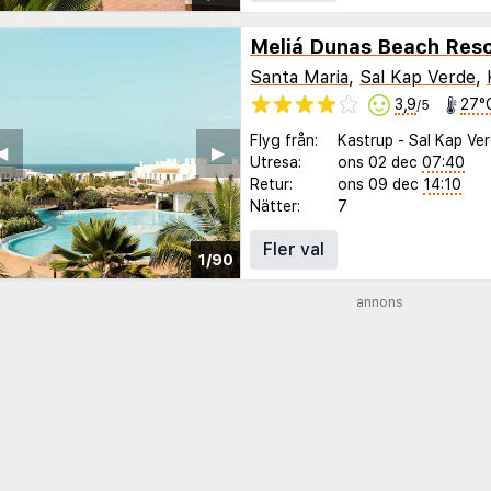
Meliá Dunas Beach Reso
Santa Maria
,
Sal Kap Verde
,
3,9
27°
/5
Flyg från:
Kastrup
-
Sal Kap Ve
◀︎
▶︎
Utresa:
ons 02 dec
07:40
Retur:
ons 09 dec
14:10
Nätter:
7
Fler val
1/90
annons