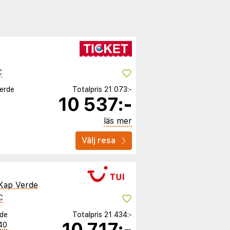
C
Verde
Totalpris
21 073:-
10 537:-
läs mer
Välj resa
Kap Verde
C
rde
Totalpris
21 434:-
10 717:-
40