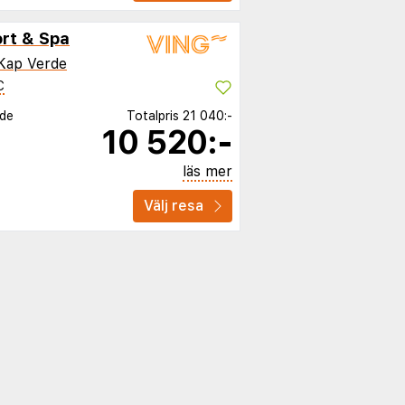
rt & Spa
Kap Verde
C
rde
Totalpris
21 040:-
10 520:-
läs mer
Välj resa