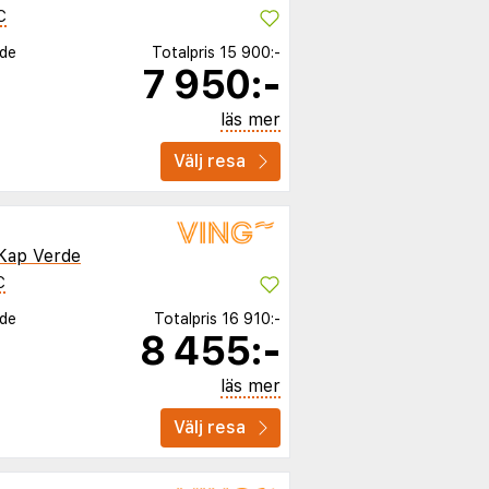
C
rde
Totalpris
15 900:-
7 950:-
läs mer
Välj resa
Kap Verde
C
rde
Totalpris
16 910:-
8 455:-
läs mer
Välj resa