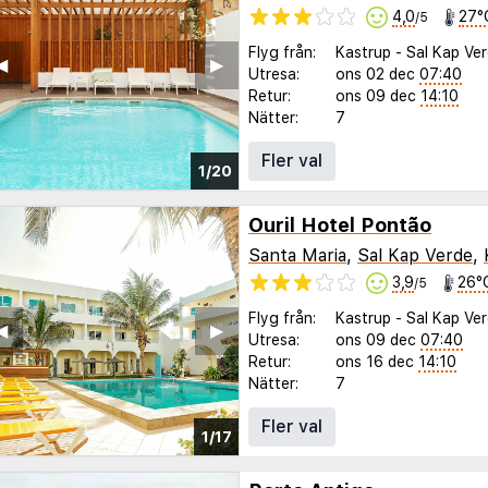
4,0
27°
/5
Flyg från:
Kastrup
-
Sal Kap Ve
◀︎
▶︎
Utresa:
ons 02 dec
07:40
Retur:
ons 09 dec
14:10
Nätter:
7
Fler val
1/20
Ouril Hotel Pontão
Santa Maria
,
Sal Kap Verde
,
3,9
26°
/5
Flyg från:
Kastrup
-
Sal Kap Ve
◀︎
▶︎
Utresa:
ons 09 dec
07:40
Retur:
ons 16 dec
14:10
Nätter:
7
Fler val
1/17