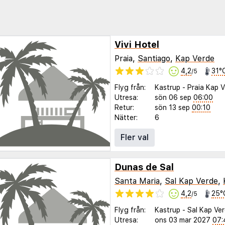
Vivi Hotel
Praia,
Santiago
,
Kap Verde
4,2
31°
/5
Flyg från:
Kastrup
-
Praia Kap 
Utresa:
sön 06 sep
06:00
Retur:
sön 13 sep
00:10
Nätter:
6
Fler val
Dunas de Sal
Santa Maria
,
Sal Kap Verde
,
4,2
25°
/5
Flyg från:
Kastrup
-
Sal Kap Ve
Utresa:
ons 03 mar 2027
07: