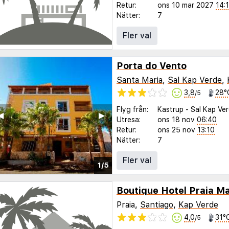
Retur:
ons 10 mar 2027
14:
Nätter:
7
Fler val
Porta do Vento
Santa Maria
,
Sal Kap Verde
,
3,8
28°
/5
Flyg från:
Kastrup
-
Sal Kap Ve
◀︎
▶︎
Utresa:
ons 18 nov
06:40
Retur:
ons 25 nov
13:10
Nätter:
7
Fler val
1/5
Boutique Hotel Praia Ma
Praia,
Santiago
,
Kap Verde
4,0
31°
/5