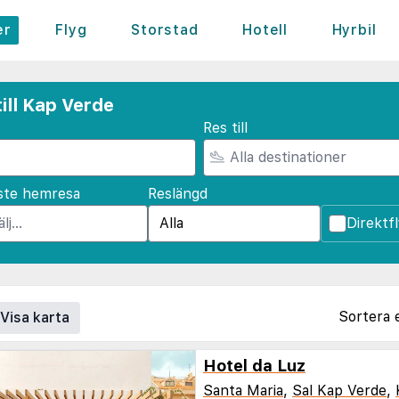
er
Flyg
Storstad
Hotell
Hyrbil
ill Kap Verde
Res till
ste hemresa
Reslängd
Direktf
Sortera 
Visa karta
Hotel da Luz
Santa Maria
,
Sal Kap Verde
,