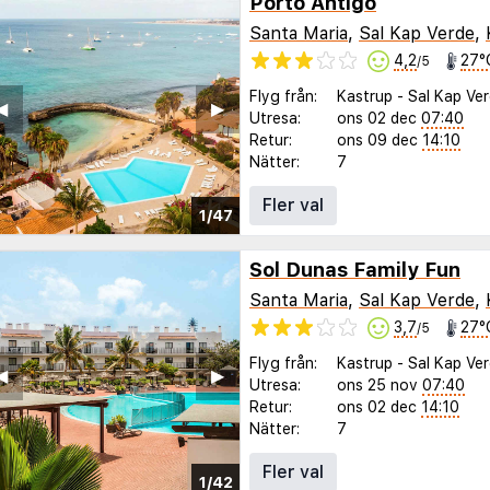
Porto Antigo
Santa Maria
,
Sal Kap Verde
,
4,2
27°
/5
Flyg från:
Kastrup
-
Sal Kap Ve
◀︎
▶︎
Utresa:
ons 02 dec
07:40
Retur:
ons 09 dec
14:10
Nätter:
7
Fler val
1/47
Sol Dunas Family Fun
Santa Maria
,
Sal Kap Verde
,
3,7
27°
/5
Flyg från:
Kastrup
-
Sal Kap Ve
◀︎
▶︎
Utresa:
ons 25 nov
07:40
Retur:
ons 02 dec
14:10
Nätter:
7
Fler val
1/42