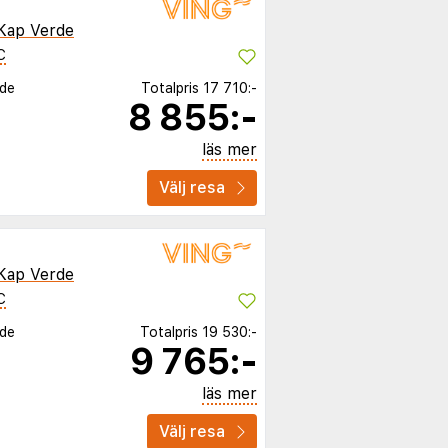
Kap Verde
C
rde
Totalpris
17 710:-
8 855:-
läs mer
Välj resa
Kap Verde
C
rde
Totalpris
19 530:-
9 765:-
läs mer
Välj resa