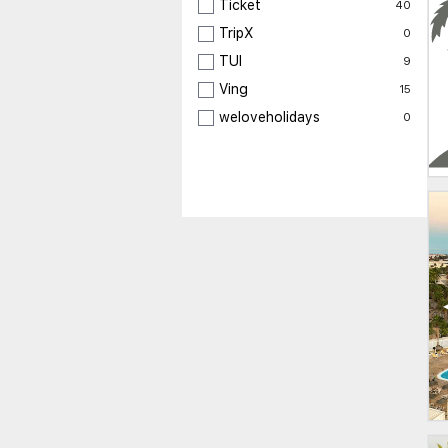
Ticket
40
TripX
0
TUI
9
Ving
15
weloveholidays
0