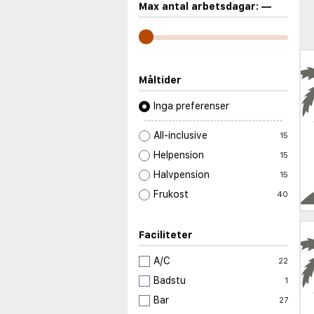
Max antal arbetsdagar:
—
Måltider
Inga preferenser
All-inclusive
15
Helpension
15
Halvpension
15
Frukost
40
Faciliteter
A/C
22
Badstu
1
Bar
27