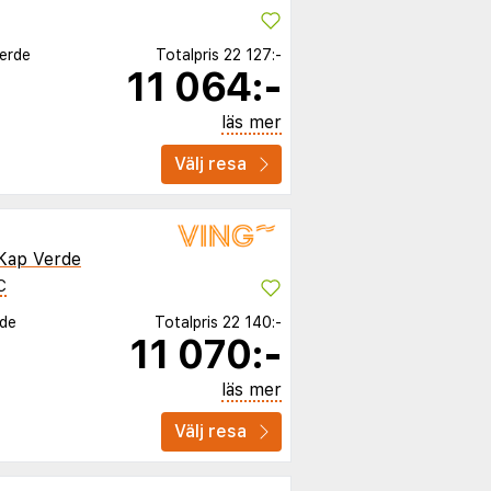
Verde
Totalpris
22 127:-
11 064:-
läs mer
Välj resa
Kap Verde
C
rde
Totalpris
22 140:-
11 070:-
läs mer
Välj resa