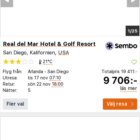
◀︎
▶︎
1/21
Real del Mar Hotel & Golf Resort
San Diego, Kalifornien,
USA
21°C
Flyg från:
Arlanda
-
San Diego
Totalpris
19 411:-
9 706:-
Utresa:
tis 17 nov
07:10
Retur:
sön 22 nov
18:00
läs mer
Nätter:
5
Fler val
Välj resa