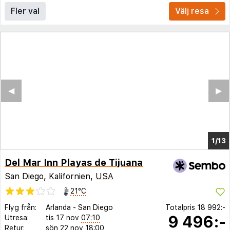
Fler val
Välj resa
◀︎
▶︎
1/9
Del Mar Inn Playas de Tijuana
San Diego, Kalifornien,
USA
21°C
Flyg från:
Arlanda
-
San Diego
Totalpris
18 992:-
9 496:-
Utresa:
tis 17 nov
07:10
Retur:
sön 22 nov
18:00