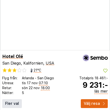
Hotel Olé
San Diego, Kalifornien,
USA
21°C
Flyg från:
Arlanda
-
San Diego
Totalpris
18 461:-
9 231:-
Utresa:
tis 17 nov
07:10
Retur:
sön 22 nov
18:00
läs mer
Nätter:
5
Fler val
Välj resa