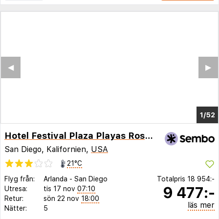
◀︎
▶︎
1/48
Hotel Festival Plaza Playas Rosarito
San Diego, Kalifornien,
USA
21°C
Flyg från:
Arlanda
-
San Diego
Totalpris
18 954:-
9 477:-
Utresa:
tis 17 nov
07:10
Retur:
sön 22 nov
18:00
läs mer
Nätter:
5