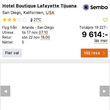
Hotel Boutique Lafayette Tijuana
San Diego, Kalifornien,
USA
21°C
Flyg från:
Arlanda
-
San Diego
Totalpris
19 227:-
9 614:-
Utresa:
tis 17 nov
07:10
Retur:
sön 22 nov
18:00
läs mer
Nätter:
5
Fler val
Välj resa
◀︎
▶︎