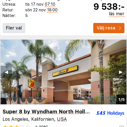
9 538:-
Utresa:
tis 17 nov
07:10
Retur:
sön 22 nov
18:00
läs mer
Nätter:
5
Fler val
Välj resa
◀︎
▶︎
1/5
Super 8 by Wyndham North Hollywood
Los Angeles, Kalifornien,
USA