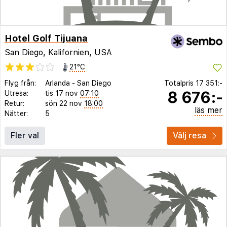
Hotel Golf Tijuana
San Diego, Kalifornien,
USA
21°C
Flyg från:
Arlanda
-
San Diego
Totalpris
17 351:-
8 676:-
Utresa:
tis 17 nov
07:10
Retur:
sön 22 nov
18:00
läs mer
Nätter:
5
Fler val
Välj resa