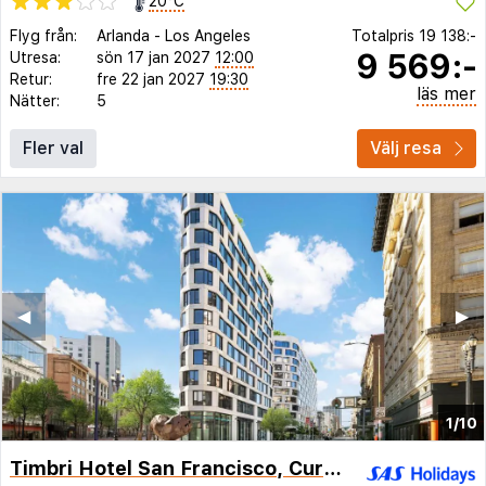
20°C
Flyg från:
Arlanda
-
Los Angeles
Totalpris
19 138:-
9 569:-
Utresa:
sön 17 jan 2027
12:00
Retur:
fre 22 jan 2027
19:30
läs mer
Nätter:
5
Fler val
Välj resa
◀︎
▶︎
1/10
Timbri Hotel San Francisco, Curio Collection by Hilton