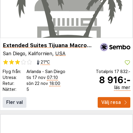
Extended Suites Tijuana Macroplaza
San Diego, Kalifornien,
USA
21°C
Flyg från:
Arlanda
-
San Diego
Totalpris
17 832:-
8 916:-
Utresa:
tis 17 nov
07:10
Retur:
sön 22 nov
18:00
läs mer
Nätter:
5
Fler val
Välj resa