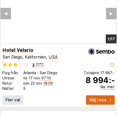
◀︎
▶︎
1/13
Hotel Velario
San Diego, Kalifornien,
USA
21°C
Flyg från:
Arlanda
-
San Diego
Totalpris
17 987:-
8 994:-
Utresa:
tis 17 nov
07:10
Retur:
sön 22 nov
18:00
läs mer
Nätter:
5
Fler val
Välj resa