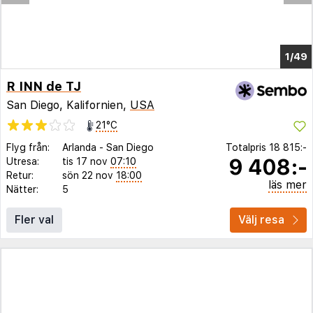
1/45
R INN de TJ
San Diego, Kalifornien,
USA
21°C
Flyg från:
Arlanda
-
San Diego
Totalpris
18 815:-
9 408:-
Utresa:
tis 17 nov
07:10
Retur:
sön 22 nov
18:00
läs mer
Nätter:
5
Fler val
Välj resa