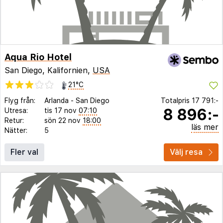
Aqua Rio Hotel
San Diego, Kalifornien,
USA
21°C
Flyg från:
Arlanda
-
San Diego
Totalpris
17 791:-
8 896:-
Utresa:
tis 17 nov
07:10
Retur:
sön 22 nov
18:00
läs mer
Nätter:
5
Fler val
Välj resa