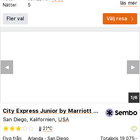
läs mer
Nätter:
5
Fler val
Välj resa
◀︎
▶︎
1/2
City Express Junior by Marriott Tijuana Otay
San Diego, Kalifornien,
USA
21°C
Flyg från:
Arlanda
-
San Diego
Totalpris
19 075:-