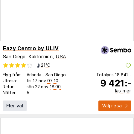
Eazy Centro by ULIV
San Diego, Kalifornien,
USA
21°C
Flyg från:
Arlanda
-
San Diego
Totalpris
18 842:-
9 421:-
Utresa:
tis 17 nov
07:10
Retur:
sön 22 nov
18:00
läs mer
Nätter:
5
Fler val
Välj resa