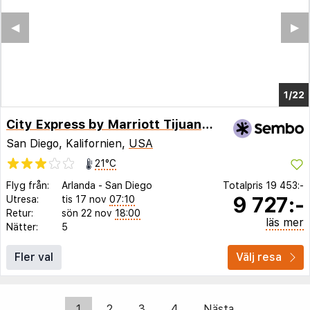
◀︎
▶︎
1/18
City Express by Marriott Tijuana Insurgentes
San Diego, Kalifornien,
USA
21°C
Flyg från:
Arlanda
-
San Diego
Totalpris
19 453:-
9 727:-
Utresa:
tis 17 nov
07:10
Retur:
sön 22 nov
18:00
läs mer
Nätter:
5
Fler val
Välj resa
1
2
3
4
Nästa