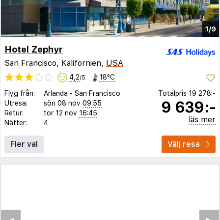
1/9
Hotel Zephyr
San Francisco, Kalifornien,
USA
4,2
18°C
/5
Flyg från:
Arlanda
-
San Francisco
Totalpris
19 278:-
9 639:-
Utresa:
sön 08 nov
09:55
Retur:
tor 12 nov
16:45
läs mer
Nätter:
4
Fler val
Välj resa