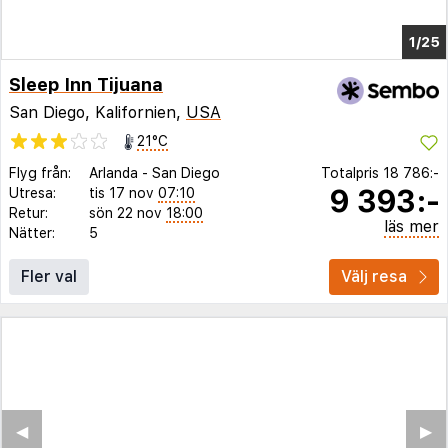
1/21
Sleep Inn Tijuana
San Diego, Kalifornien,
USA
21°C
Flyg från:
Arlanda
-
San Diego
Totalpris
18 786:-
9 393:-
Utresa:
tis 17 nov
07:10
Retur:
sön 22 nov
18:00
läs mer
Nätter:
5
Fler val
Välj resa
◀︎
▶︎