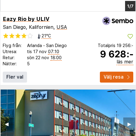
1/3
Eazy Rio by ULIV
San Diego, Kalifornien,
USA
21°C
Flyg från:
Arlanda
-
San Diego
Totalpris
19 256:-
9 628:-
Utresa:
tis 17 nov
07:10
Retur:
sön 22 nov
18:00
läs mer
Nätter:
5
Fler val
Välj resa
◀︎
▶︎