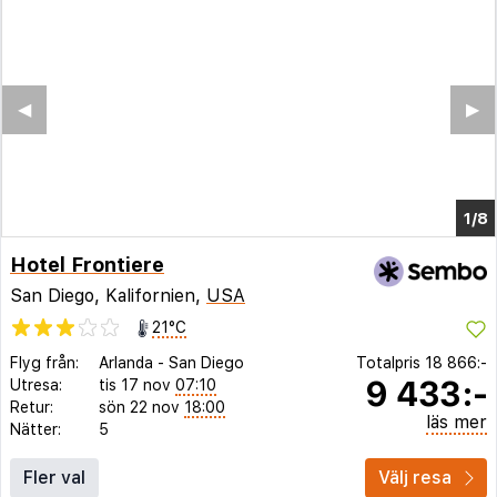
◀︎
▶︎
1/4
Hotel Frontiere
San Diego, Kalifornien,
USA
21°C
Flyg från:
Arlanda
-
San Diego
Totalpris
18 866:-
9 433:-
Utresa:
tis 17 nov
07:10
Retur:
sön 22 nov
18:00
läs mer
Nätter:
5
Fler val
Välj resa