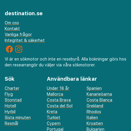
destination.se
Om oss
Kontakt
Vanliga frågor
Integritet & säkerhet
Vi är en sökmotor och inte en resebyrå. Alla bokningar görs hos
den researrangör du väljer via våra sökmotorer.
Sök
Användbara länkar
Charter
Under 18 år
Spanien
Flyg
Mallorca
Kanarieöarna
Storstad
Costa Brava
Costa Blanca
Hotell
Costa del Sol
Grekland
Hyrbil
Kreta
Rhodos
Sista minuten
Turkiet
Italien
Resmål
Cypern
Kroatien
Portugal
Bulgarien