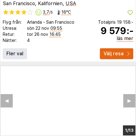
San Francisco, Kalifornien,
USA
3,7
16°C
/5
Flyg från:
Arlanda
-
San Francisco
Totalpris
19 158:-
9 579:-
Utresa:
sön 22 nov
09:55
Retur:
tor 26 nov
16:45
läs mer
Nätter:
4
Fler val
Välj resa
◀︎
▶︎
1/9