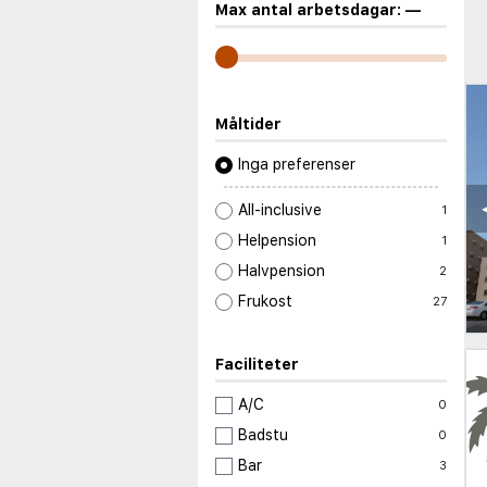
Max antal arbetsdagar:
—
Måltider
Inga preferenser
All-inclusive
1
Helpension
1
Halvpension
2
Frukost
27
Faciliteter
A/C
0
Badstu
0
Bar
3