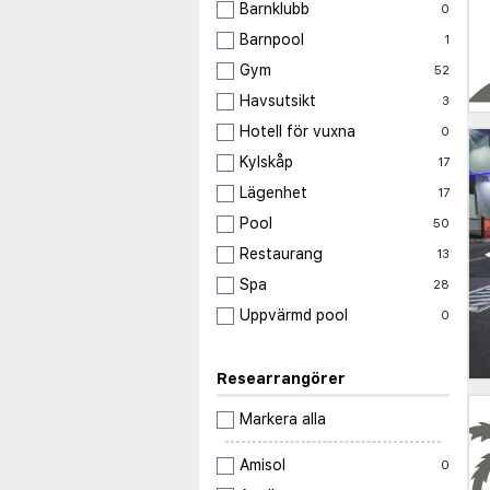
Barnklubb
0
Barnpool
1
Gym
52
Havsutsikt
3
Hotell för vuxna
0
Kylskåp
17
Lägenhet
17
Pool
50
Restaurang
13
Spa
28
Uppvärmd pool
0
Researrangörer
Markera alla
Amisol
0