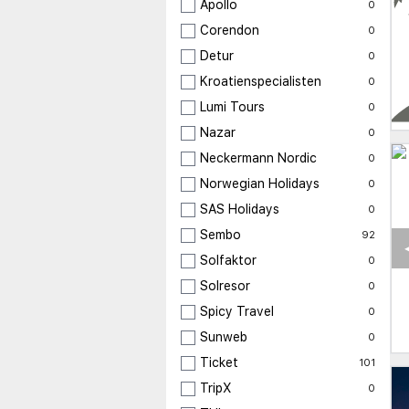
Apollo
0
Corendon
0
Detur
0
Kroatienspecialisten
0
Lumi Tours
0
Nazar
0
Neckermann Nordic
0
Norwegian Holidays
0
SAS Holidays
0
Sembo
92
Solfaktor
0
Solresor
0
Spicy Travel
0
Sunweb
0
Ticket
101
TripX
0