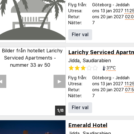
Flyg från:
Göteborg
-
Jeddah
Utresa:
ons 13 jan 2027
11:2
Retur:
ons 20 jan 2027
02:
Nätter:
7
Fler val
Larichy Serviced Apart
Jidda, Saudiarabien
31°C
Flyg från:
Göteborg
-
Jeddah
Utresa:
ons 13 jan 2027
11:2
Retur:
ons 20 jan 2027
07:
Nätter:
7
Fler val
Emerald Hotel
Jidda, Saudiarabien