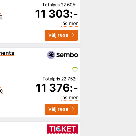
Totalpris
22 605:-
11 303:-
5
00
läs mer
Välj resa
ments
Totalpris
22 752:-
11 376:-
5
50
läs mer
Välj resa