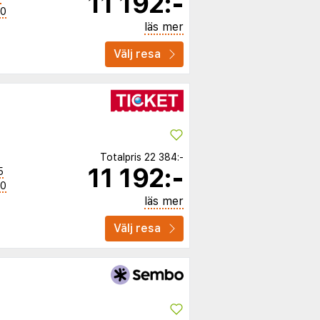
11 192:-
50
läs mer
Välj resa
Totalpris
22 384:-
11 192:-
5
00
läs mer
Välj resa