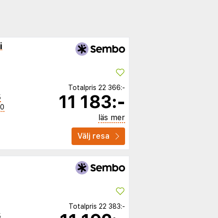
i
Totalpris
22 366:-
11 183:-
5
50
läs mer
Välj resa
Totalpris
22 383:-
5