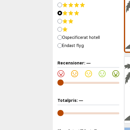
Ospecificerat hotell
Endast flyg
Recensioner:
—
Totalpris:
—