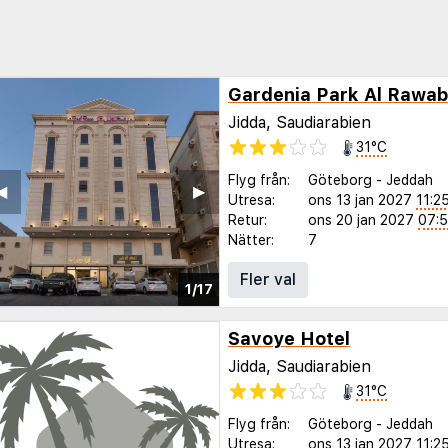
Gardenia Park Al Rawab
Jidda, Saudiarabien
31°C
Flyg från:
Göteborg
-
Jeddah
◀︎
▶︎
Utresa:
ons 13 jan 2027
11:2
Retur:
ons 20 jan 2027
07:
Nätter:
7
Fler val
1/17
Savoye Hotel
Jidda, Saudiarabien
31°C
Flyg från:
Göteborg
-
Jeddah
Utresa:
ons 13 jan 2027
11:2