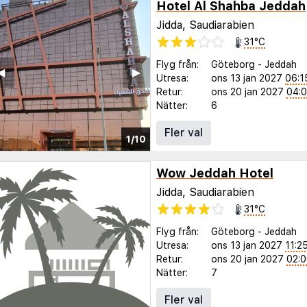
Hotel Al Shahba Jeddah
Jidda, Saudiarabien
31°C
Flyg från:
Göteborg
-
Jeddah
◀︎
▶︎
Utresa:
ons 13 jan 2027
06:1
Retur:
ons 20 jan 2027
04:
Nätter:
6
Fler val
1/10
Wow Jeddah Hotel
Jidda, Saudiarabien
31°C
Flyg från:
Göteborg
-
Jeddah
Utresa:
ons 13 jan 2027
11:2
Retur:
ons 20 jan 2027
02:
Nätter:
7
Fler val