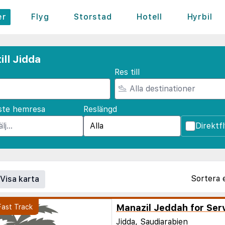
er
Flyg
Storstad
Hotell
Hyrbil
ill Jidda
Res till
ste hemresa
Reslängd
Direktf
Sortera 
Visa karta
Jidda, Saudiarabien