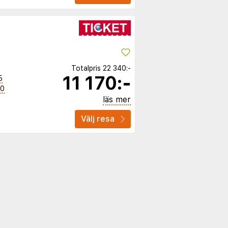
Totalpris
22 340:-
11 170:-
5
00
läs mer
Välj resa