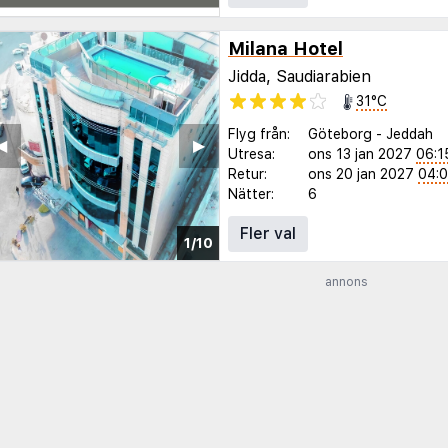
Milana Hotel
Jidda, Saudiarabien
31°C
Flyg från:
Göteborg
-
Jeddah
◀︎
▶︎
Utresa:
ons 13 jan 2027
06:1
Retur:
ons 20 jan 2027
04:
Nätter:
6
Fler val
1/10
annons