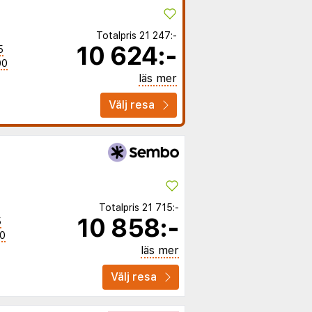
Totalpris
21 247:-
10 624:-
5
00
läs mer
Välj resa
Totalpris
21 715:-
10 858:-
5
00
läs mer
Välj resa