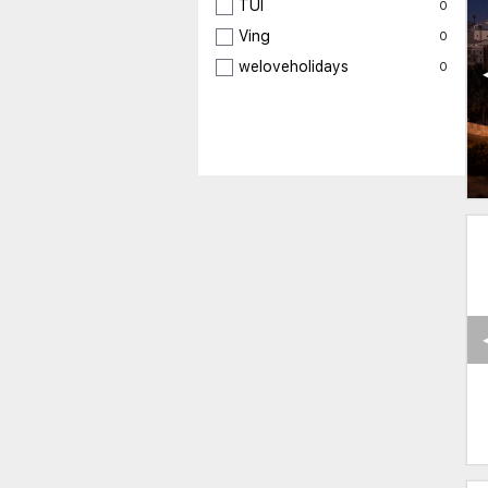
TUI
0
Ving
0
weloveholidays
0