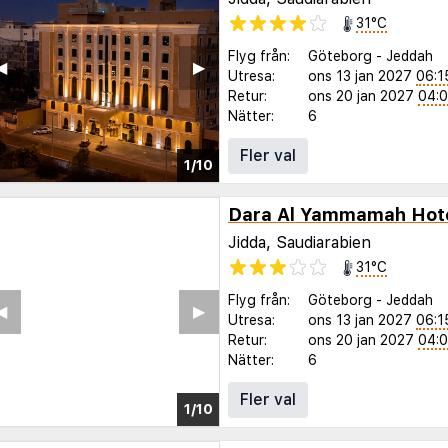
31°C
Flyg från:
Göteborg
-
Jeddah
◀︎
▶︎
Utresa:
ons 13 jan 2027
06:1
Retur:
ons 20 jan 2027
04:
Nätter:
6
Fler val
1/10
Dara Al Yammamah Hot
Jidda, Saudiarabien
31°C
Flyg från:
Göteborg
-
Jeddah
◀︎
▶︎
Utresa:
ons 13 jan 2027
06:1
Retur:
ons 20 jan 2027
04:
Nätter:
6
Fler val
1/10