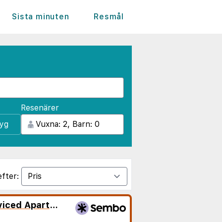
Sista minuten
Resmål
Resenärer
lyg
efter:
Manazil Jeddah for Serviced Apartment