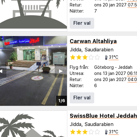
Retur:
ons 20 jan 2027
07:
Nätter:
7
Fler val
Carwan Altahliya
Jidda, Saudiarabien
31°C
Flyg från:
Göteborg
-
Jeddah
◀︎
▶︎
Utresa:
ons 13 jan 2027
06:1
Retur:
ons 20 jan 2027
04:
Nätter:
6
Fler val
1/6
SwissBlue Hotel Jeddah
Jidda, Saudiarabien
31°C