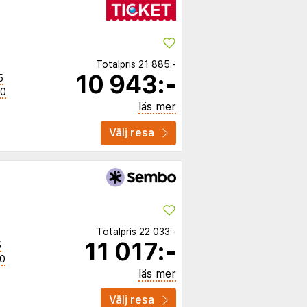
Totalpris
21 885:-
10 943:-
5
00
läs mer
Välj resa
Totalpris
22 033:-
11 017:-
5
00
läs mer
Välj resa