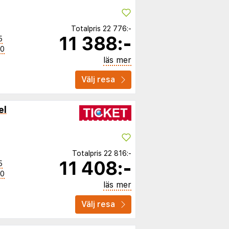
Totalpris
22 776:-
11 388:-
5
00
läs mer
Välj resa
el
Totalpris
22 816:-
11 408:-
5
00
läs mer
Välj resa