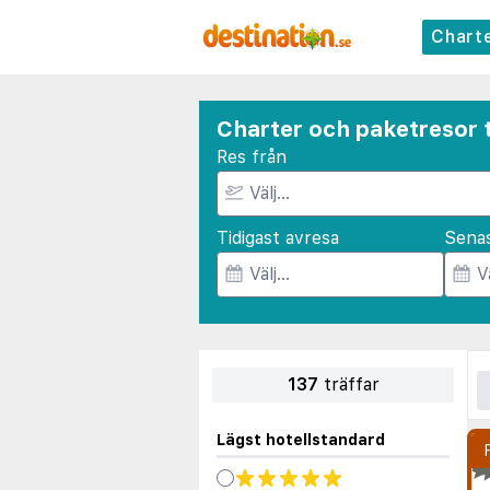
Chart
Charter och paketresor t
Res från
Tidigast avresa
Sena
137
träffar
Lägst hotellstandard