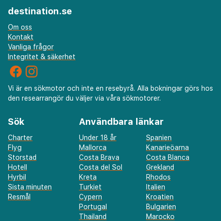
destination.se
Om oss
Kontakt
Vanliga frågor
Integritet & säkerhet
Vi är en sökmotor och inte en resebyrå. Alla bokningar görs hos
den researrangör du väljer via våra sökmotorer.
Sök
Användbara länkar
Charter
Under 18 år
Spanien
Flyg
Mallorca
Kanarieöarna
Storstad
Costa Brava
Costa Blanca
Hotell
Costa del Sol
Grekland
Hyrbil
Kreta
Rhodos
Sista minuten
Turkiet
Italien
Resmål
Cypern
Kroatien
Portugal
Bulgarien
Thailand
Marocko