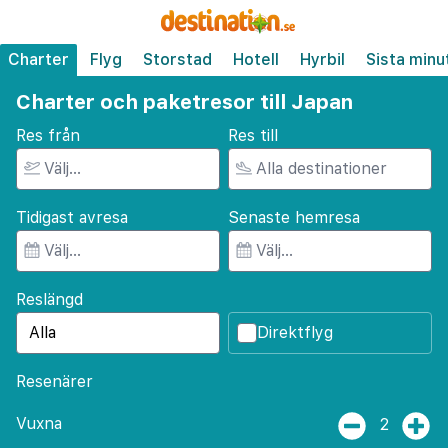
Charter
Flyg
Storstad
Hotell
Hyrbil
Sista minu
Charter och paketresor till Japan
Res från
Res till
Tidigast avresa
Senaste hemresa
Reslängd
Direktflyg
Resenärer
Vuxna
2