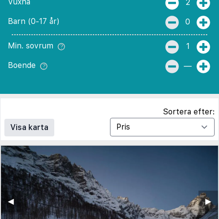
Vuxna
2
Barn (0-17 år)
0
Min. sovrum
1
Boende
—
Sortera efter:
Visa karta
◀︎
▶︎