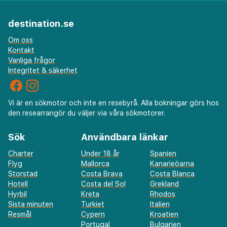
destination.se
Om oss
Kontakt
Vanliga frågor
Integritet & säkerhet
Vi är en sökmotor och inte en resebyrå. Alla bokningar görs hos
den researrangör du väljer via våra sökmotorer.
Sök
Användbara länkar
Charter
Under 18 år
Spanien
Flyg
Mallorca
Kanarieöarna
Storstad
Costa Brava
Costa Blanca
Hotell
Costa del Sol
Grekland
Hyrbil
Kreta
Rhodos
Sista minuten
Turkiet
Italien
Resmål
Cypern
Kroatien
Portugal
Bulgarien