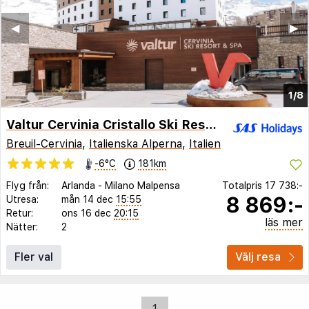
◀︎
▶︎
1/8
Valtur Cervinia Cristallo Ski Resort
Breuil-Cervinia
,
Italienska Alperna
,
Italien
-6°C
181km
Flyg från:
Arlanda
-
Milano Malpensa
Totalpris
17 738:-
8 869:-
Utresa:
mån 14 dec
15:55
Retur:
ons 16 dec
20:15
läs mer
Nätter:
2
Fler val
Välj resa
1