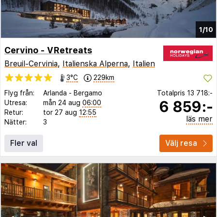
1/10
Cervino - VRetreats
Breuil-Cervinia
,
Italienska Alperna
,
Italien
3°C
229km
Flyg från:
Arlanda
-
Bergamo
Totalpris
13 718:-
6 859:-
Utresa:
mån 24 aug
06:00
Retur:
tor 27 aug
12:55
läs mer
Nätter:
3
Fler val
Välj resa