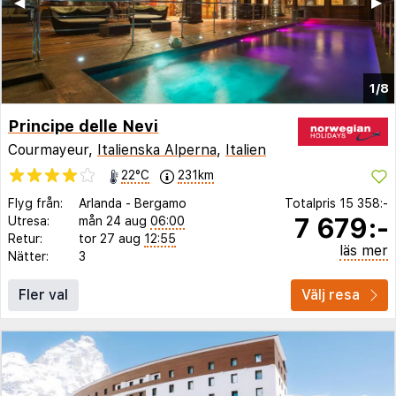
◀︎
▶︎
1/8
Principe delle Nevi
Courmayeur,
Italienska Alperna
,
Italien
22°C
231km
Flyg från:
Arlanda
-
Bergamo
Totalpris
15 358:-
7 679:-
Utresa:
mån 24 aug
06:00
Retur:
tor 27 aug
12:55
läs mer
Nätter:
3
Fler val
Välj resa