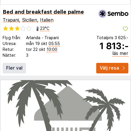
Bed and breakfast delle palme
Trapani
,
Sicilien
,
Italien
23°C
Flyg från:
Arlanda
-
Trapani
Totalpris
3 625:-
1 813:-
Utresa:
mån 19 okt
05:55
Retur:
tor 22 okt
10:00
läs mer
Nätter:
3
Fler val
Välj resa