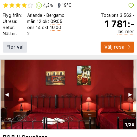
4,3
19°C
/5
Flyg från:
Arlanda
-
Bergamo
Totalpris
3 562:-
1 781:-
Utresa:
mån 12 okt
09:05
Retur:
ons 14 okt
10:00
läs mer
Nätter:
2
Fler val
Välj resa
◀︎
▶︎
1/28