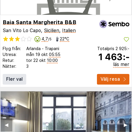
Baia Santa Margherita B&B
San Vito Lo Capo,
Sicilien
,
Italien
4,7
22°C
/5
Flyg från:
Arlanda
-
Trapani
Totalpris
2 925:-
1 463:-
Utresa:
mån 19 okt
05:55
Retur:
tor 22 okt
10:00
läs mer
Nätter:
3
Fler val
Välj resa
◀︎
▶︎