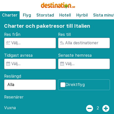
Charter
Flyg
Storstad
Hotell
Hyrbil
Sista minu
Charter och paketresor till Italien
Res från
Res till
Tidigast avresa
Senaste hemresa
Reslängd
Direktflyg
Resenärer
Vuxna
2