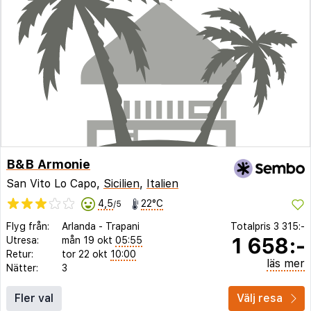
B&B Armonie
San Vito Lo Capo,
Sicilien
,
Italien
4,5
22°C
/5
Flyg från:
Arlanda
-
Trapani
Totalpris
3 315:-
1 658:-
Utresa:
mån 19 okt
05:55
Retur:
tor 22 okt
10:00
läs mer
Nätter:
3
Fler val
Välj resa