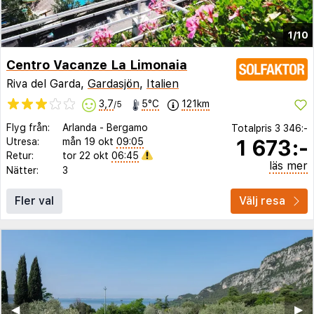
1/10
Centro Vacanze La Limonaia
Riva del Garda,
Gardasjön
,
Italien
3,7
5°C
121km
/5
Flyg från:
Arlanda
-
Bergamo
Totalpris
3 346:-
1 673:-
Utresa:
mån 19 okt
09:05
Retur:
tor 22 okt
06:45
läs mer
Nätter:
3
Fler val
Välj resa
◀︎
▶︎