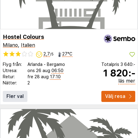
Hostel Colours
Milano
,
Italien
2,7
27°C
/5
Flyg från:
Arlanda
-
Bergamo
Totalpris
3 640:-
1 820:-
Utresa:
ons 26 aug
06:50
Retur:
fre 28 aug
17:10
läs mer
Nätter:
2
Fler val
Välj resa