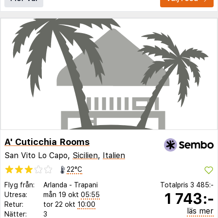
A' Cuticchia Rooms
San Vito Lo Capo,
Sicilien
,
Italien
22°C
Flyg från:
Arlanda
-
Trapani
Totalpris
3 485:-
1 743:-
Utresa:
mån 19 okt
05:55
Retur:
tor 22 okt
10:00
läs mer
Nätter:
3