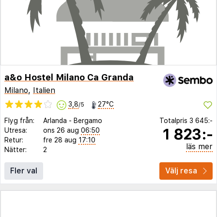
a&o Hostel Milano Ca Granda
Milano
,
Italien
3,8
27°C
/5
Flyg från:
Arlanda
-
Bergamo
Totalpris
3 645:-
1 823:-
Utresa:
ons 26 aug
06:50
Retur:
fre 28 aug
17:10
läs mer
Nätter:
2
Fler val
Välj resa