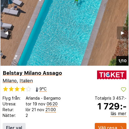
◀︎
▶︎
1/10
Belstay Milano Assago
Milano
,
Italien
9°C
Flyg från:
Arlanda
-
Bergamo
Totalpris
3 457:-
1 729:-
Utresa:
tor 19 nov
06:20
Retur:
lör 21 nov
21:00
läs mer
Nätter:
2
Fler val
Välj resa