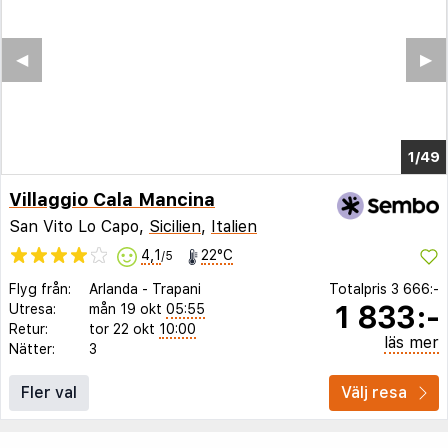
◀︎
▶︎
1/40
Villaggio Cala Mancina
San Vito Lo Capo,
Sicilien
,
Italien
4,1
22°C
/5
Flyg från:
Arlanda
-
Trapani
Totalpris
3 666:-
1 833:-
Utresa:
mån 19 okt
05:55
Retur:
tor 22 okt
10:00
läs mer
Nätter:
3
Fler val
Välj resa