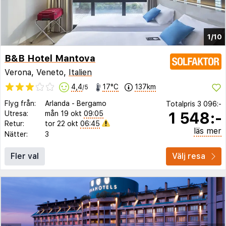
1/10
B&B Hotel Mantova
Verona, Veneto,
Italien
4,4
17°C
137km
/5
Flyg från:
Arlanda
-
Bergamo
Totalpris
3 096:-
1 548:-
Utresa:
mån 19 okt
09:05
Retur:
tor 22 okt
06:45
läs mer
Nätter:
3
Fler val
Välj resa