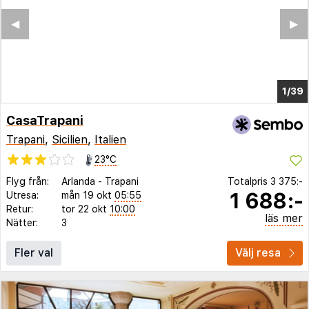
◀︎
▶︎
1/28
CasaTrapani
Trapani
,
Sicilien
,
Italien
23°C
Flyg från:
Arlanda
-
Trapani
Totalpris
3 375:-
1 688:-
Utresa:
mån 19 okt
05:55
Retur:
tor 22 okt
10:00
läs mer
Nätter:
3
Fler val
Välj resa