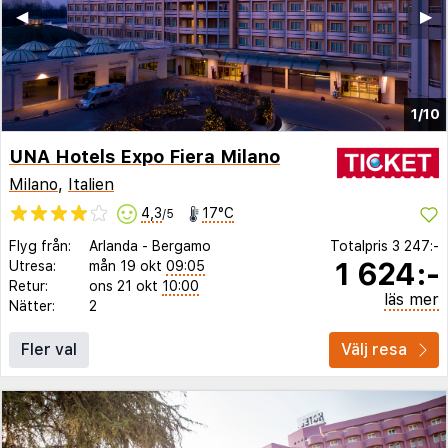
◀︎
▶︎
1/10
UNA Hotels Expo Fiera Milano
Milano
,
Italien
4,3
17°C
/5
Flyg från:
Arlanda
-
Bergamo
Totalpris
3 247:-
1 624:-
Utresa:
mån 19 okt
09:05
Retur:
ons 21 okt
10:00
läs mer
Nätter:
2
Fler val
Välj resa