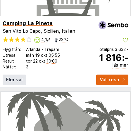
Camping La Pineta
San Vito Lo Capo,
Sicilien
,
Italien
4,1
22°C
/5
Flyg från:
Arlanda
-
Trapani
Totalpris
3 632:-
1 816:-
Utresa:
mån 19 okt
05:55
Retur:
tor 22 okt
10:00
läs mer
Nätter:
3
Fler val
Välj resa