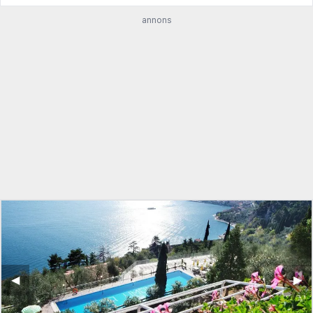
annons
◀︎
▶︎