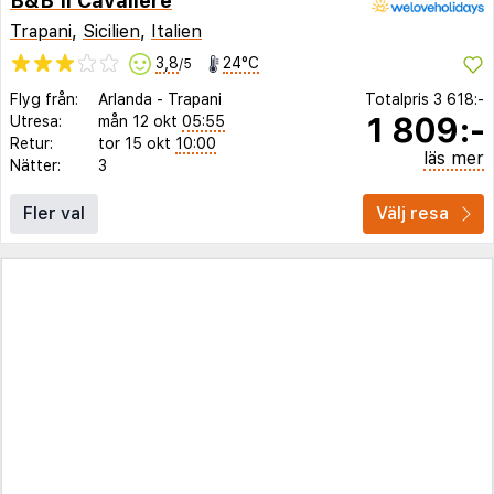
B&B Il Cavaliere
Trapani
,
Sicilien
,
Italien
3,8
24°C
/5
Flyg från:
Arlanda
-
Trapani
Totalpris
3 618:-
1 809:-
Utresa:
mån 12 okt
05:55
Retur:
tor 15 okt
10:00
läs mer
Nätter:
3
Fler val
Välj resa