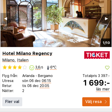
◀︎
▶︎
1/10
Hotel Milano Regency
Milano
,
Italien
3,6
6°C
/5
Flyg från:
Arlanda
-
Bergamo
Totalpris
3 397:-
1 699:-
Utresa:
sön 06 dec
06:15
Retur:
tis 08 dec
20:05
läs mer
Nätter:
2
Fler val
Välj resa