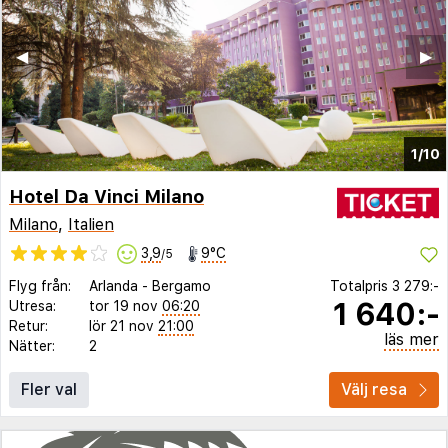
◀︎
▶︎
1/10
Hotel Da Vinci Milano
Milano
,
Italien
3,9
9°C
/5
Flyg från:
Arlanda
-
Bergamo
Totalpris
3 279:-
1 640:-
Utresa:
tor 19 nov
06:20
Retur:
lör 21 nov
21:00
läs mer
Nätter:
2
Fler val
Välj resa