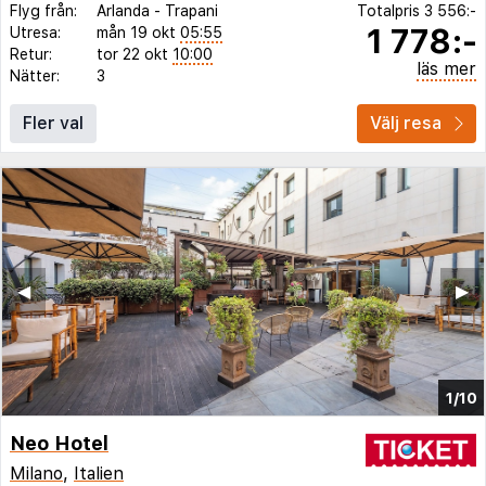
Flyg från:
Arlanda
-
Trapani
Totalpris
3 556:-
1 778:-
Utresa:
mån 19 okt
05:55
Retur:
tor 22 okt
10:00
läs mer
Nätter:
3
Fler val
Välj resa
◀︎
▶︎
1/10
Neo Hotel
Milano
,
Italien