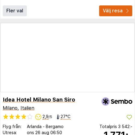
Fler val
Välj resa
Idea Hotel Milano San Siro
Milano
,
Italien
2,9
27°C
/5
Flyg från:
Arlanda
-
Bergamo
Totalpris
3 542:-
1 771:-
Utresa:
ons 26 aug
06:50