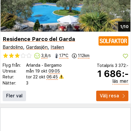
1/10
Residence Parco del Garda
Bardolino
,
Gardasjön
,
Italien
3,8
17°C
112km
/5
Flyg från:
Arlanda
-
Bergamo
Totalpris
3 372:-
1 686:-
Utresa:
mån 19 okt
09:05
Retur:
tor 22 okt
06:45
läs mer
Nätter:
3
Fler val
Välj resa