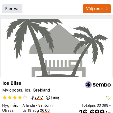
Fler val
Välj resa
Ios Bliss
Mylopotas,
Ios
,
Grekland
26°C
Färja
Flyg från:
Arlanda
-
Santorini
Totalpris
33 398:-
16 699:-
Utresa:
tis 18 aug
06:00