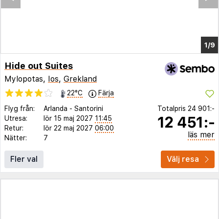
1/5
Hide out Suites
Mylopotas,
Ios
,
Grekland
22°C
Färja
Flyg från:
Arlanda
-
Santorini
Totalpris
24 901:-
12 451:-
Utresa:
lör 15 maj 2027
11:45
Retur:
lör 22 maj 2027
06:00
läs mer
Nätter:
7
Fler val
Välj resa