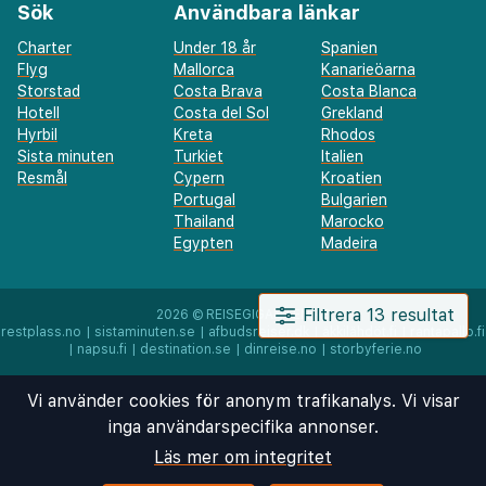
Sök
Användbara länkar
Charter
Under 18 år
Spanien
Flyg
Mallorca
Kanarieöarna
Storstad
Costa Brava
Costa Blanca
Hotell
Costa del Sol
Grekland
Hyrbil
Kreta
Rhodos
Sista minuten
Turkiet
Italien
Resmål
Cypern
Kroatien
Portugal
Bulgarien
Thailand
Marocko
Egypten
Madeira
Filtrera 13 resultat
2026 ©
REISEGIGANTEN AS
restplass.no
|
sistaminuten.se
|
afbudsrejser.dk
|
äkkilähdöt.fi
|
rantapallo.fi
|
napsu.fi
|
destination.se
|
dinreise.no
|
storbyferie.no
Vi använder cookies för anonym trafikanalys. Vi visar
inga användarspecifika annonser.
Läs mer om integritet