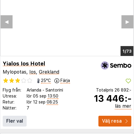
◀︎
▶︎
1/68
Yialos Ios Hotel
Mylopotas,
Ios
,
Grekland
25°C
Färja
Flyg från:
Arlanda
-
Santorini
Totalpris
26 892:-
13 446:-
Utresa:
lör 05 sep
13:50
Retur:
lör 12 sep
08:25
läs mer
Nätter:
7
Fler val
Välj resa