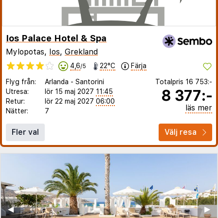
Ios Palace Hotel & Spa
Mylopotas,
Ios
,
Grekland
4,6
22°C
Färja
/5
Flyg från:
Arlanda
-
Santorini
Totalpris
16 753:-
8 377:-
Utresa:
lör 15 maj 2027
11:45
Retur:
lör 22 maj 2027
06:00
läs mer
Nätter:
7
Fler val
Välj resa
◀︎
▶︎