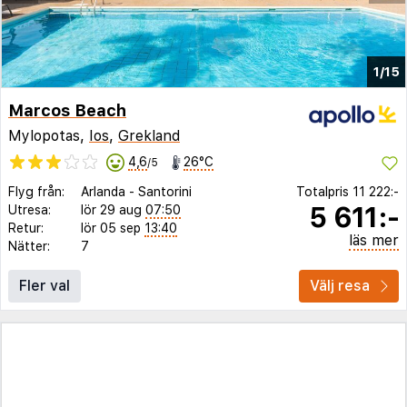
1/15
Marcos Beach
Mylopotas,
Ios
,
Grekland
4,6
26°C
/5
Flyg från:
Arlanda
-
Santorini
Totalpris
11 222:-
5 611:-
Utresa:
lör 29 aug
07:50
Retur:
lör 05 sep
13:40
läs mer
Nätter:
7
Fler val
Välj resa