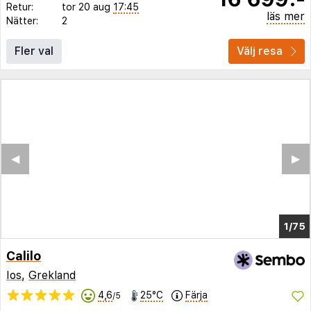
Retur:
tor 20 aug
17:45
läs mer
Nätter:
2
Fler val
Välj resa
◀︎
▶︎
1/70
Calilo
Ios
,
Grekland
4,6
25°C
Färja
/5