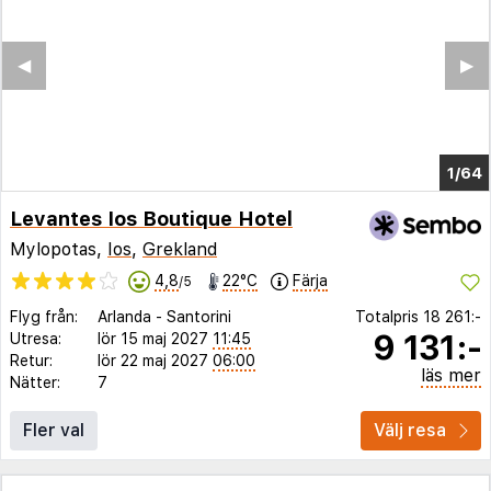
◀︎
▶︎
1/60
Levantes Ios Boutique Hotel
Mylopotas,
Ios
,
Grekland
4,8
22°C
Färja
/5
Flyg från:
Arlanda
-
Santorini
Totalpris
18 261:-
9 131:-
Utresa:
lör 15 maj 2027
11:45
Retur:
lör 22 maj 2027
06:00
läs mer
Nätter:
7
Fler val
Välj resa