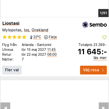
1/47
Liostasi
Mylopotas,
Ios
,
Grekland
22°C
Färja
Flyg från:
Arlanda
-
Santorini
Totalpris
23 289:-
11 645:-
Utresa:
lör 15 maj 2027
11:45
Retur:
lör 22 maj 2027
06:00
läs mer
Nätter:
7
Fler val
Välj resa
◀︎
▶︎