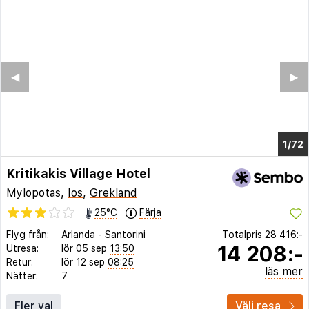
◀︎
▶︎
1/68
Kritikakis Village Hotel
Mylopotas,
Ios
,
Grekland
25°C
Färja
Flyg från:
Arlanda
-
Santorini
Totalpris
28 416:-
14 208:-
Utresa:
lör 05 sep
13:50
Retur:
lör 12 sep
08:25
läs mer
Nätter:
7
Fler val
Välj resa