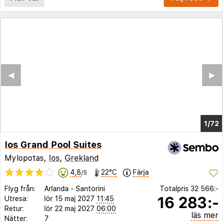
◀︎
▶︎
1/68
Ios Grand Pool Suites
Mylopotas,
Ios
,
Grekland
4,8
22°C
Färja
/5
Flyg från:
Arlanda
-
Santorini
Totalpris
32 566:-
16 283:-
Utresa:
lör 15 maj 2027
11:45
Retur:
lör 22 maj 2027
06:00
läs mer
Nätter:
7