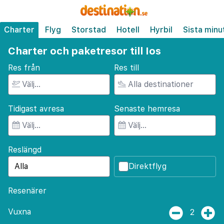
Charter
Flyg
Storstad
Hotell
Hyrbil
Sista minu
Charter och paketresor till Ios
Res från
Res till
Tidigast avresa
Senaste hemresa
Reslängd
Direktflyg
Resenärer
Vuxna
2