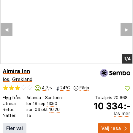
Almira Inn
Ios
,
Grekland
4,7
24°C
Färja
/5
Flyg från:
Arlanda
-
Santorini
Totalpris
20 668:-
10 334:-
Utresa:
lör 19 sep
13:50
Retur:
sön 04 okt
10:20
läs mer
Nätter:
15
Fler val
Välj resa