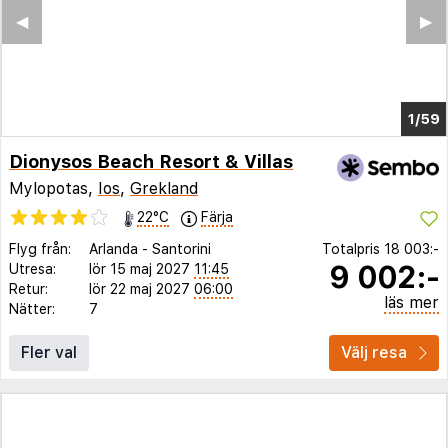
◀︎
▶︎
1/54
Dionysos Beach Resort & Villas
Mylopotas,
Ios
,
Grekland
22°C
Färja
Flyg från:
Arlanda
-
Santorini
Totalpris
18 003:-
9 002:-
Utresa:
lör 15 maj 2027
11:45
Retur:
lör 22 maj 2027
06:00
läs mer
Nätter:
7
Fler val
Välj resa