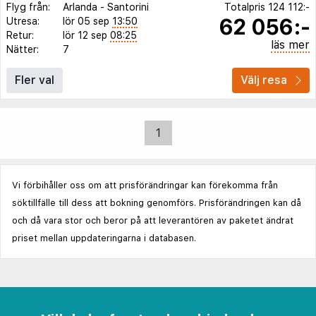
Flyg från:
Arlanda
-
Santorini
Totalpris
124 112:-
62 056:-
Utresa:
lör 05 sep
13:50
Retur:
lör 12 sep
08:25
läs mer
Nätter:
7
Fler val
Välj resa
1
Vi förbihåller oss om att prisförändringar kan förekomma från
söktillfälle till dess att bokning genomförs. Prisförändringen kan då
och då vara stor och beror på att leverantören av paketet ändrat
priset mellan uppdateringarna i databasen.