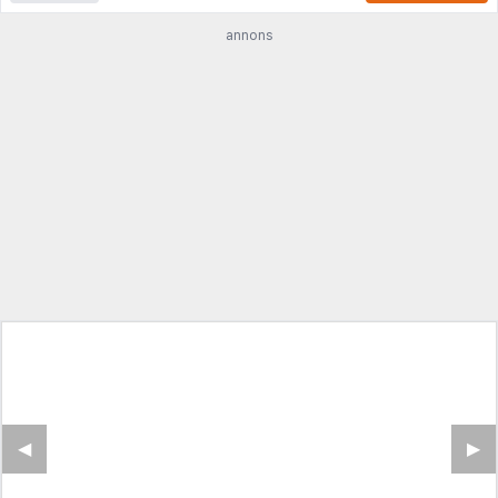
annons
◀︎
▶︎