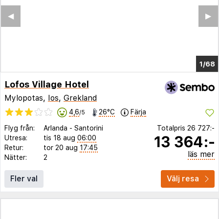
◀︎
▶︎
1/64
Lofos Village Hotel
Mylopotas,
Ios
,
Grekland
4,6
26°C
Färja
/5
Flyg från:
Arlanda
-
Santorini
Totalpris
26 727:-
13 364:-
Utresa:
tis 18 aug
06:00
Retur:
tor 20 aug
17:45
läs mer
Nätter:
2
Fler val
Välj resa