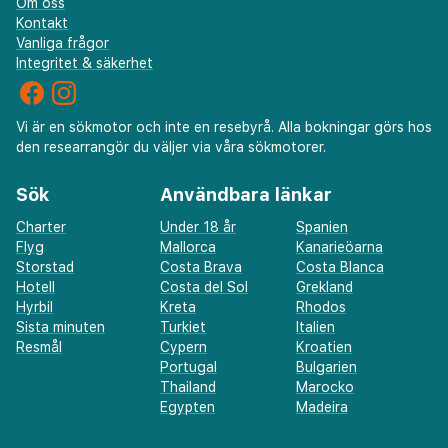
Om oss
Kontakt
Vanliga frågor
Integritet & säkerhet
Vi är en sökmotor och inte en resebyrå. Alla bokningar görs hos
den researrangör du väljer via våra sökmotorer.
Sök
Användbara länkar
Charter
Under 18 år
Spanien
Flyg
Mallorca
Kanarieöarna
Storstad
Costa Brava
Costa Blanca
Hotell
Costa del Sol
Grekland
Hyrbil
Kreta
Rhodos
Sista minuten
Turkiet
Italien
Resmål
Cypern
Kroatien
Portugal
Bulgarien
Thailand
Marocko
Egypten
Madeira