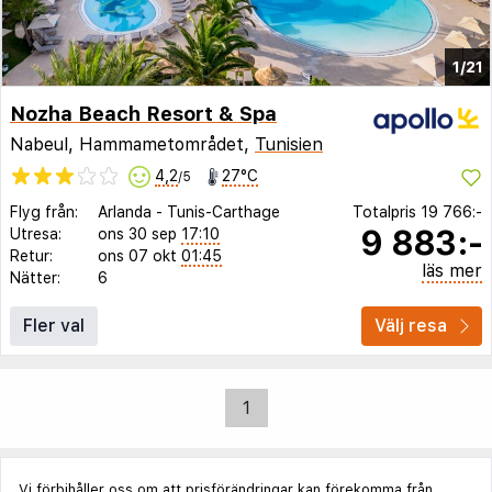
1/21
Nozha Beach Resort & Spa
Nabeul, Hammametområdet,
Tunisien
4,2
27°C
/5
Flyg från:
Arlanda
-
Tunis-Carthage
Totalpris
19 766:-
9 883:-
Utresa:
ons 30 sep
17:10
Retur:
ons 07 okt
01:45
läs mer
Nätter:
6
Fler val
Välj resa
1
Vi förbihåller oss om att prisförändringar kan förekomma från