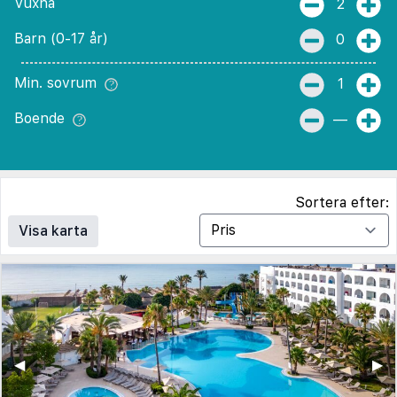
Vuxna
2
Barn (0-17 år)
0
Min. sovrum
1
Boende
—
Sortera efter:
Visa karta
◀︎
▶︎