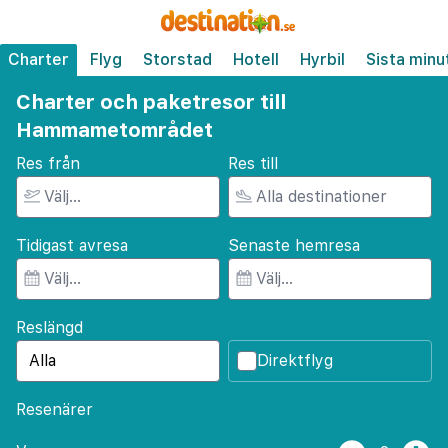
Charter
Flyg
Storstad
Hotell
Hyrbil
Sista minu
Charter och paketresor till
Hammametområdet
Res från
Res till
Tidigast avresa
Senaste hemresa
Reslängd
Direktflyg
Resenärer