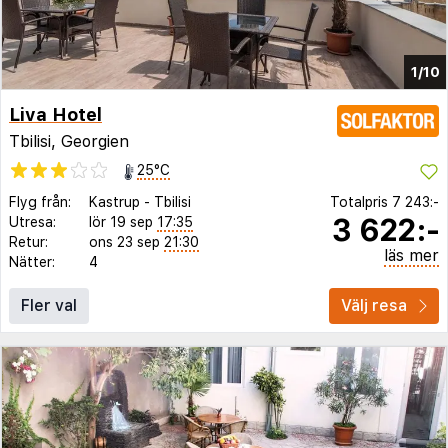
1/10
Liva Hotel
Tbilisi, Georgien
25°C
Flyg från:
Kastrup
-
Tbilisi
Totalpris
7 243:-
3 622:-
Utresa:
lör 19 sep
17:35
Retur:
ons 23 sep
21:30
läs mer
Nätter:
4
Fler val
Välj resa