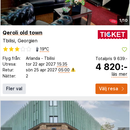
1/10
Qeroli old town
Tbilisi, Georgien
19°C
Flyg från:
Arlanda
-
Tbilisi
Totalpris
9 639:-
4 820:-
Utresa:
tor 22 apr 2027
15:35
Retur:
sön 25 apr 2027
05:00
läs mer
Nätter:
2
Fler val
Välj resa