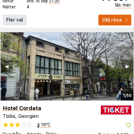
Retur:
ons 16 sep
21:30
läs mer
Nätter:
4
Fler val
Välj resa
◀︎
▶︎
1/10
Hotel Cordata
Tbilisi, Georgien
19°C