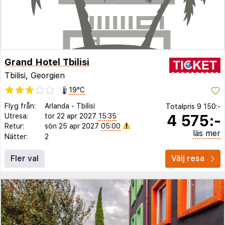
Grand Hotel Tbilisi
Tbilisi, Georgien
19°C
Flyg från:
Arlanda
-
Tbilisi
Totalpris
9 150:-
4 575:-
Utresa:
tor 22 apr 2027
15:35
Retur:
sön 25 apr 2027
05:00
läs mer
Nätter:
2
Fler val
Välj resa