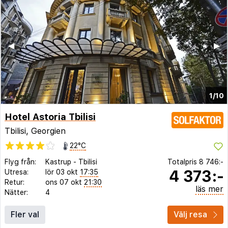
◀︎
▶︎
1/10
Hotel Astoria Tbilisi
Tbilisi, Georgien
22°C
Flyg från:
Kastrup
-
Tbilisi
Totalpris
8 746:-
4 373:-
Utresa:
lör 03 okt
17:35
Retur:
ons 07 okt
21:30
läs mer
Nätter:
4
Fler val
Välj resa