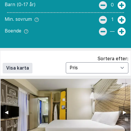
Barn (0-17 år)
0
Min. sovrum
1
Boende
—
Sortera efter:
Visa karta
◀︎
▶︎