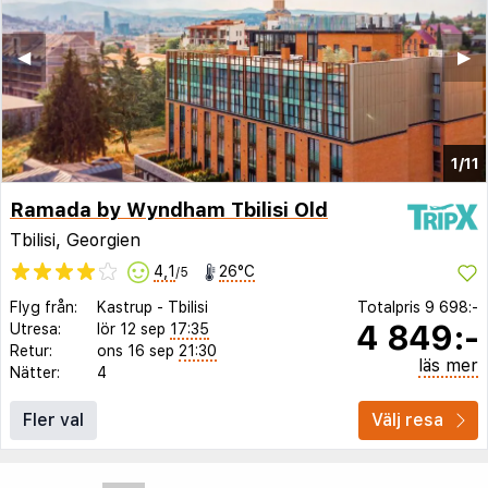
◀︎
▶︎
1/11
Ramada by Wyndham Tbilisi Old
Tbilisi, Georgien
4,1
26°C
/5
Flyg från:
Kastrup
-
Tbilisi
Totalpris
9 698:-
4 849:-
Utresa:
lör 12 sep
17:35
Retur:
ons 16 sep
21:30
läs mer
Nätter:
4
Fler val
Välj resa