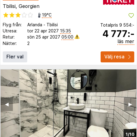
Tbilisi, Georgien
19°C
Flyg från:
Arlanda
-
Tbilisi
Totalpris
9 554:-
4 777:-
Utresa:
tor 22 apr 2027
15:35
Retur:
sön 25 apr 2027
05:00
läs mer
Nätter:
2
Fler val
Välj resa
◀︎
▶︎
1/10