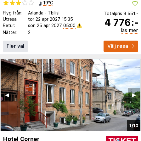
19°C
Flyg från:
Arlanda
-
Tbilisi
Totalpris
9 551:-
4 776:-
Utresa:
tor 22 apr 2027
15:35
Retur:
sön 25 apr 2027
05:00
läs mer
Nätter:
2
Fler val
Välj resa
◀︎
▶︎
1/10
Hotel Corner