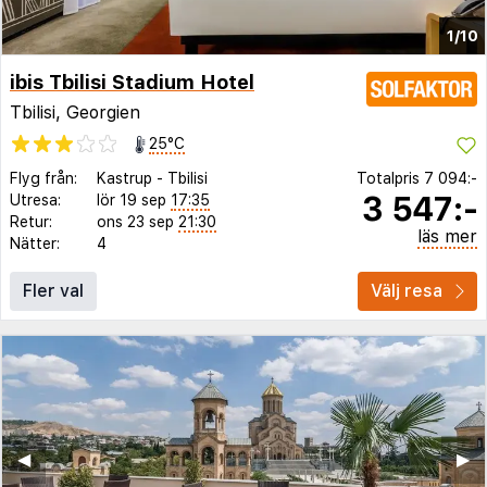
1/10
ibis Tbilisi Stadium Hotel
Tbilisi, Georgien
25°C
Flyg från:
Kastrup
-
Tbilisi
Totalpris
7 094:-
3 547:-
Utresa:
lör 19 sep
17:35
Retur:
ons 23 sep
21:30
läs mer
Nätter:
4
Fler val
Välj resa
◀︎
▶︎