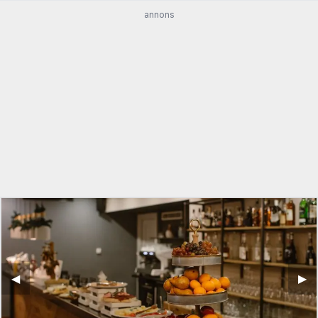
annons
◀︎
▶︎