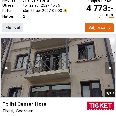
Flyg från:
Arlanda
-
Tbilisi
Totalpris
9 545:-
4 773:-
Utresa:
tor 22 apr 2027
15:35
Retur:
sön 25 apr 2027
05:00
läs mer
Nätter:
2
Fler val
Välj resa
◀︎
▶︎
1/10
Tbilisi Center Hotel
Tbilisi, Georgien