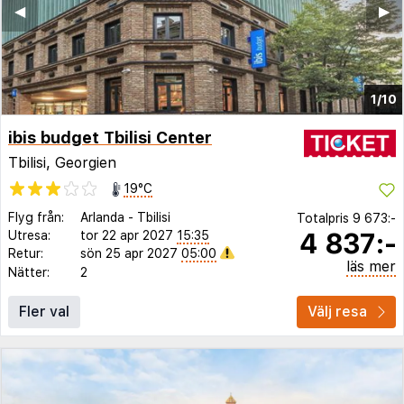
◀︎
▶︎
1/10
ibis budget Tbilisi Center
Tbilisi, Georgien
19°C
Flyg från:
Arlanda
-
Tbilisi
Totalpris
9 673:-
4 837:-
Utresa:
tor 22 apr 2027
15:35
Retur:
sön 25 apr 2027
05:00
läs mer
Nätter:
2
Fler val
Välj resa