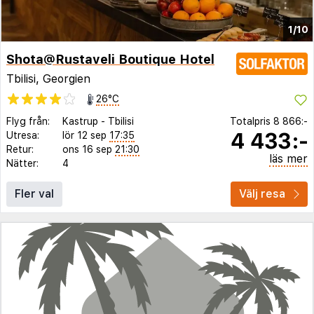
1/10
Shota@Rustaveli Boutique Hotel
Tbilisi, Georgien
26°C
Flyg från:
Kastrup
-
Tbilisi
Totalpris
8 866:-
4 433:-
Utresa:
lör 12 sep
17:35
Retur:
ons 16 sep
21:30
läs mer
Nätter:
4
Fler val
Välj resa