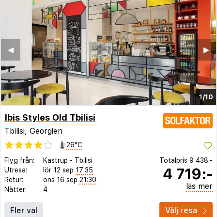
◀︎
▶︎
1/10
Ibis Styles Old Tbilisi
Tbilisi, Georgien
26°C
Flyg från:
Kastrup
-
Tbilisi
Totalpris
9 438:-
4 719:-
Utresa:
lör 12 sep
17:35
Retur:
ons 16 sep
21:30
läs mer
Nätter:
4
Fler val
Välj resa