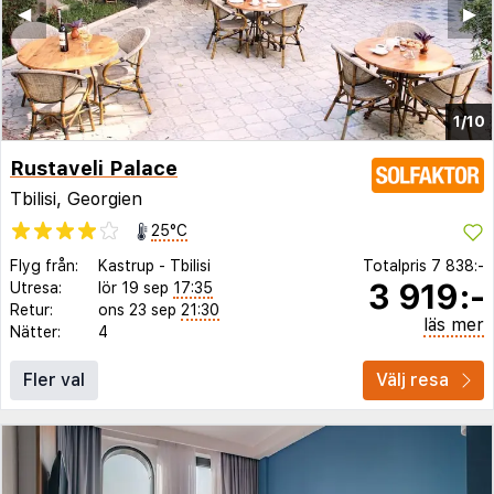
◀︎
▶︎
1/10
Rustaveli Palace
Tbilisi, Georgien
25°C
Flyg från:
Kastrup
-
Tbilisi
Totalpris
7 838:-
3 919:-
Utresa:
lör 19 sep
17:35
Retur:
ons 23 sep
21:30
läs mer
Nätter:
4
Fler val
Välj resa