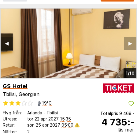
◀︎
▶︎
1/10
GS Hotel
Tbilisi, Georgien
19°C
Flyg från:
Arlanda
-
Tbilisi
Totalpris
9 469:-
4 735:-
Utresa:
tor 22 apr 2027
15:35
Retur:
sön 25 apr 2027
05:00
läs mer
Nätter:
2