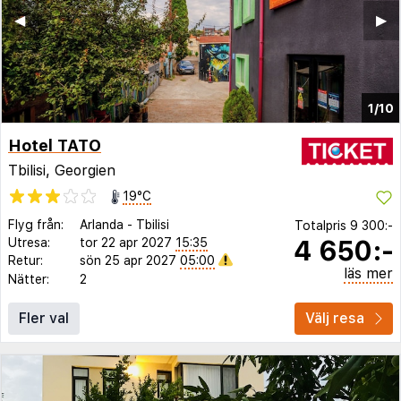
◀︎
▶︎
1/10
Hotel TATO
Tbilisi, Georgien
19°C
Flyg från:
Arlanda
-
Tbilisi
Totalpris
9 300:-
4 650:-
Utresa:
tor 22 apr 2027
15:35
Retur:
sön 25 apr 2027
05:00
läs mer
Nätter:
2
Fler val
Välj resa