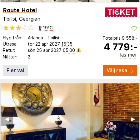
Route Hotel
Tbilisi, Georgien
19°C
Flyg från:
Arlanda
-
Tbilisi
Totalpris
9 558:-
4 779:-
Utresa:
tor 22 apr 2027
15:35
Retur:
sön 25 apr 2027
05:00
läs mer
Nätter:
2
Fler val
Välj resa
◀︎
▶︎