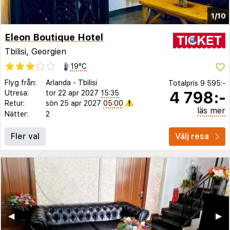
1/10
Eleon Boutique Hotel
Tbilisi, Georgien
19°C
Flyg från:
Arlanda
-
Tbilisi
Totalpris
9 595:-
4 798:-
Utresa:
tor 22 apr 2027
15:35
Retur:
sön 25 apr 2027
05:00
läs mer
Nätter:
2
Fler val
Välj resa
◀︎
▶︎