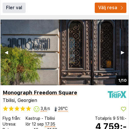
Fler val
Välj resa
◀︎
▶︎
1/10
Monograph Freedom Square
Tbilisi, Georgien
3,8
26°C
/5
Flyg från:
Kastrup
-
Tbilisi
Totalpris
9 518:-
4 759:-
Utresa:
lör 12 sep
17:35