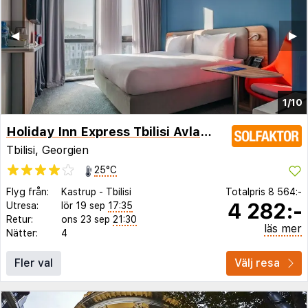
◀︎
▶︎
1/10
Holiday Inn Express Tbilisi Avlabari
Tbilisi, Georgien
25°C
Flyg från:
Kastrup
-
Tbilisi
Totalpris
8 564:-
4 282:-
Utresa:
lör 19 sep
17:35
Retur:
ons 23 sep
21:30
läs mer
Nätter:
4
Fler val
Välj resa