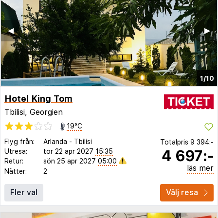
◀︎
▶︎
1/10
Hotel King Tom
Tbilisi, Georgien
19°C
Flyg från:
Arlanda
-
Tbilisi
Totalpris
9 394:-
4 697:-
Utresa:
tor 22 apr 2027
15:35
Retur:
sön 25 apr 2027
05:00
läs mer
Nätter:
2
Fler val
Välj resa