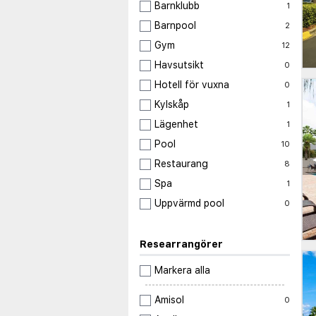
Barnklubb
1
Barnpool
2
Gym
12
Havsutsikt
0
Hotell för vuxna
0
Kylskåp
1
Lägenhet
1
Pool
10
Restaurang
8
Spa
1
Uppvärmd pool
0
Researrangörer
Markera alla
Amisol
0