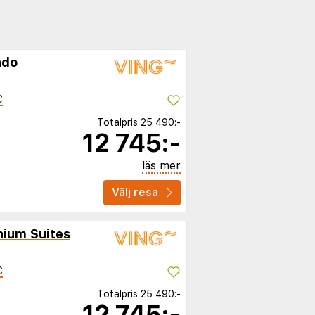
ndo
C
Totalpris
25 490:-
12 745:-
läs mer
Välj resa
ium Suites
C
Totalpris
25 490:-
12 745:-