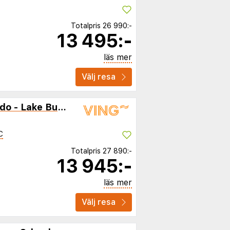
Totalpris
26 990:-
13 495:-
läs mer
Välj resa
Sonesta ES Suites Orlando - Lake Buena Vista
C
Totalpris
27 890:-
13 945:-
läs mer
Välj resa