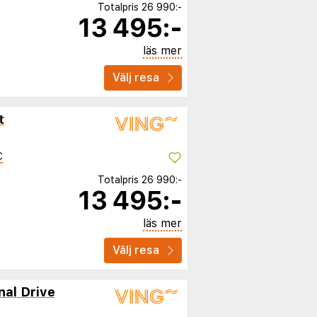
Totalpris
26 990:-
13 495:-
läs mer
Välj resa
t
C
Totalpris
26 990:-
13 495:-
läs mer
Välj resa
nal Drive