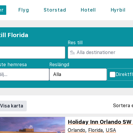
er
Flyg
Storstad
Hotell
Hyrbil
ll Florida
Res till
ste hemresa
Reslängd
Direktf
Sortera 
Visa karta
Holiday Inn Orlando SW 
Orlando
,
Florida
,
USA