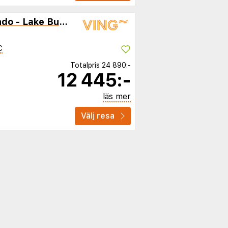
Holiday Inn Resort Orlando - Lake Buena Vista by I
C
Totalpris
24 890:-
12 445:-
läs mer
Välj resa