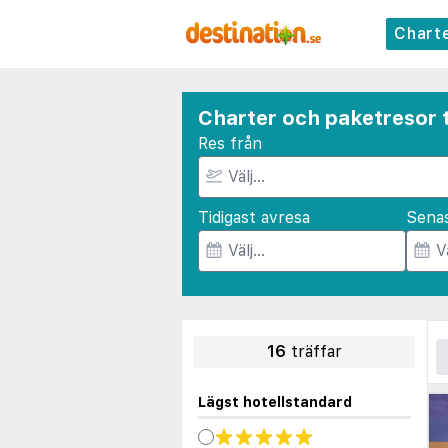
Chart
Charter och paketresor ti
Res från
Tidigast avresa
Sena
16
träffar
Lägst hotellstandard