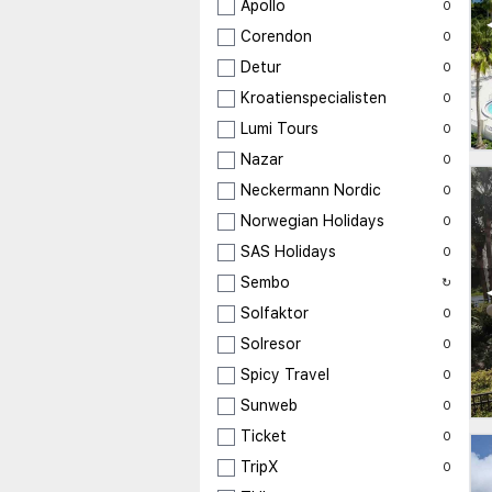
Apollo
0
Corendon
0
Detur
0
Kroatienspecialisten
0
Lumi Tours
0
Nazar
0
Neckermann Nordic
0
Norwegian Holidays
0
SAS Holidays
0
Sembo
↻
Solfaktor
0
Solresor
0
Spicy Travel
0
Sunweb
0
Ticket
0
TripX
0