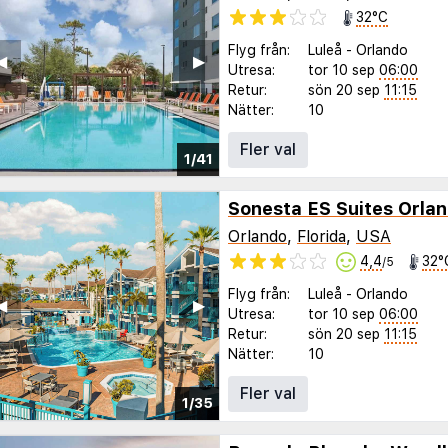
32°C
Flyg från:
Luleå
-
Orlando
◀︎
▶︎
Utresa:
tor 10 sep
06:00
Retur:
sön 20 sep
11:15
Nätter:
10
Fler val
1/41
Orlando
,
Florida
,
USA
4,4
32°
/5
Flyg från:
Luleå
-
Orlando
◀︎
▶︎
Utresa:
tor 10 sep
06:00
Retur:
sön 20 sep
11:15
Nätter:
10
Fler val
1/35