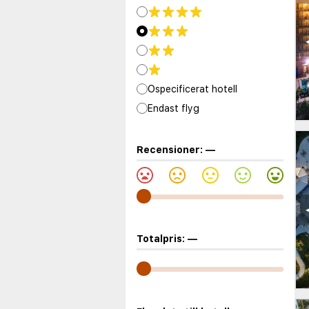
Ospecificerat hotell
Endast flyg
Recensioner:
—
Totalpris:
—