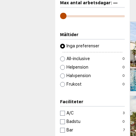
Max antal arbetsdagar:
—
Måltider
Inga preferenser
All-inclusive
0
Helpension
0
Halvpension
0
Frukost
0
Faciliteter
A/C
3
Badstu
0
Bar
7