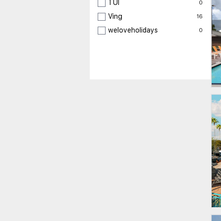
TUI
0
Ving
16
weloveholidays
0