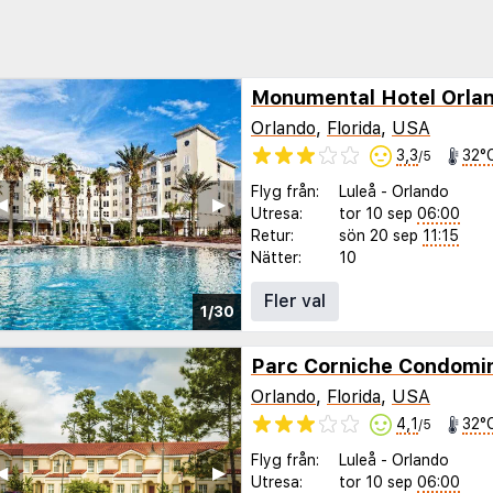
Monumental Hotel Orla
Orlando
,
Florida
,
USA
3,3
32°
/5
Flyg från:
Luleå
-
Orlando
◀︎
▶︎
Utresa:
tor 10 sep
06:00
Retur:
sön 20 sep
11:15
Nätter:
10
Fler val
1/30
Parc Corniche Condomin
Orlando
,
Florida
,
USA
4,1
32°
/5
Flyg från:
Luleå
-
Orlando
◀︎
▶︎
Utresa:
tor 10 sep
06:00