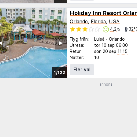
Orlando
,
Florida
,
USA
4,2
32°
/5
Flyg från:
Luleå
-
Orlando
◀︎
▶︎
Utresa:
tor 10 sep
06:00
Retur:
sön 20 sep
11:15
Nätter:
10
Fler val
1/122
annons