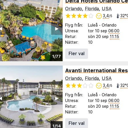
Delta Hotels Orlando Ce
Orlando
,
Florida
,
USA
3,4
32°
/5
Flyg från:
Luleå
-
Orlando
◀︎
▶︎
Utresa:
tor 10 sep
06:00
Retur:
sön 20 sep
11:15
Nätter:
10
Fler val
1/77
Avanti International Res
Orlando
,
Florida
,
USA
3,4
32°
/5
Flyg från:
Luleå
-
Orlando
◀︎
▶︎
Utresa:
tor 10 sep
06:00
Retur:
sön 20 sep
11:15
Nätter:
10
Fler val
1/14