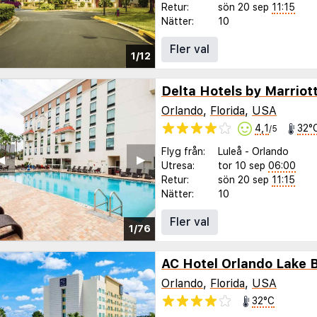
Retur:
sön 20 sep
11:15
Nätter:
10
Fler val
1/12
Orlando
,
Florida
,
USA
4,1
32°
/5
Flyg från:
Luleå
-
Orlando
◀︎
▶︎
Utresa:
tor 10 sep
06:00
Retur:
sön 20 sep
11:15
Nätter:
10
Fler val
1/76
AC Hotel Orlando Lake 
Orlando
,
Florida
,
USA
32°C