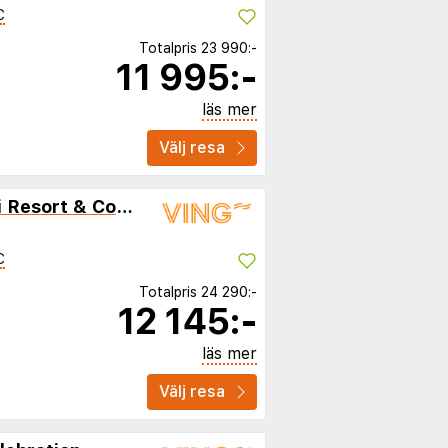
C
Totalpris
23 990:-
11 995:-
läs mer
Välj resa
Wyndham I-Drive Avanti Resort & Conference Center
C
Totalpris
24 290:-
12 145:-
läs mer
Välj resa