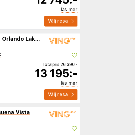
läs mer
Välj resa
Delta Hotels by Marriott Orlando Lake Buena Vista
C
Totalpris
26 390:-
13 195:-
läs mer
Välj resa
Buena Vista