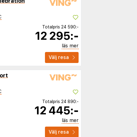
lebration
C
Totalpris
24 590:-
12 295:-
läs mer
Välj resa
ort
C
Totalpris
24 890:-
12 445:-
läs mer
Välj resa