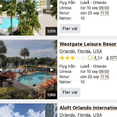
Flyg från:
Luleå
-
Orlando
◀︎
▶︎
Utresa:
tor 10 sep
06:00
Retur:
sön 20 sep
11:15
Nätter:
10
Fler val
1/55
Westgate Leisure Resor
Orlando
,
Florida
,
USA
4,1
32°
/5
Flyg från:
Luleå
-
Orlando
◀︎
▶︎
Utresa:
tor 10 sep
06:00
Retur:
sön 20 sep
11:15
Nätter:
10
Fler val
1/60
Aloft Orlando Internatio
Orlando
,
Florida
,
USA