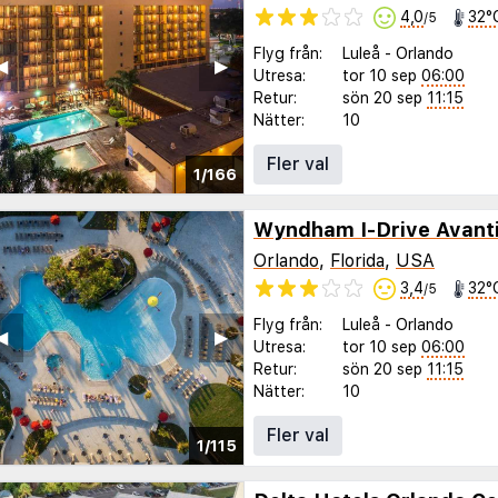
4,0
32°
/5
Flyg från:
Luleå
-
Orlando
◀︎
▶︎
Utresa:
tor 10 sep
06:00
Retur:
sön 20 sep
11:15
Nätter:
10
Fler val
1/166
Orlando
,
Florida
,
USA
3,4
32°
/5
Flyg från:
Luleå
-
Orlando
◀︎
▶︎
Utresa:
tor 10 sep
06:00
Retur:
sön 20 sep
11:15
Nätter:
10
Fler val
1/115