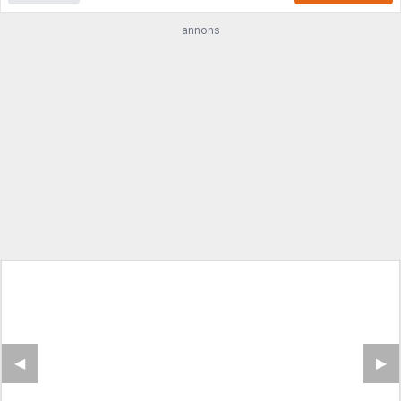
annons
◀︎
▶︎