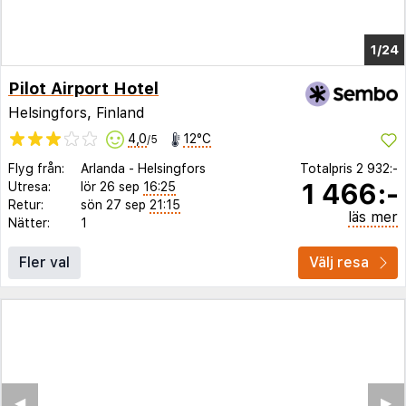
1/19
Pilot Airport Hotel
Helsingfors, Finland
4,0
12°C
/5
Flyg från:
Arlanda
-
Helsingfors
Totalpris
2 932:-
1 466:-
Utresa:
lör 26 sep
16:25
Retur:
sön 27 sep
21:15
läs mer
Nätter:
1
Fler val
Välj resa
◀︎
▶︎