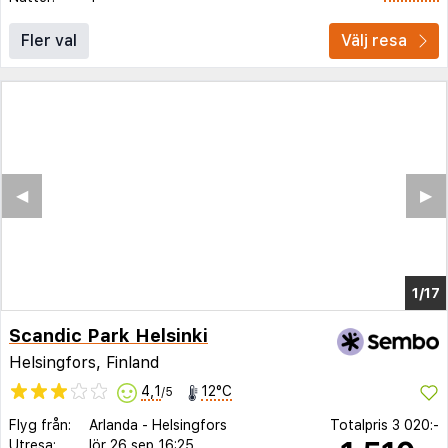
Fler val
Välj resa
◀︎
▶︎
1/12
Scandic Park Helsinki
Helsingfors, Finland
4,1
12°C
/5
Flyg från:
Arlanda
-
Helsingfors
Totalpris
3 020:-
Utresa:
lör 26 sep
16:25