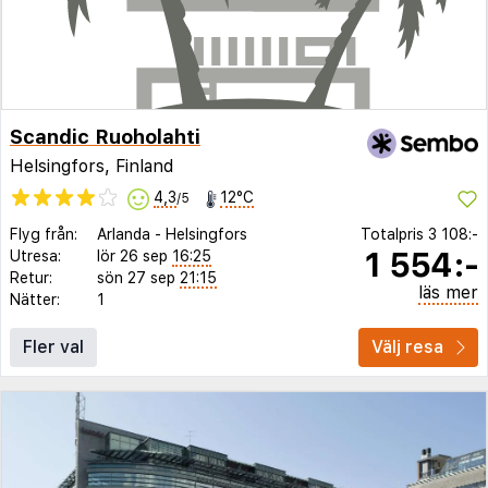
Scandic Ruoholahti
Helsingfors, Finland
4,3
12°C
/5
Flyg från:
Arlanda
-
Helsingfors
Totalpris
3 108:-
1 554:-
Utresa:
lör 26 sep
16:25
Retur:
sön 27 sep
21:15
läs mer
Nätter:
1
Fler val
Välj resa