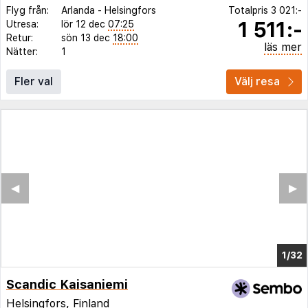
Flyg från:
Arlanda
-
Helsingfors
Totalpris
3 021:-
1 511:-
Utresa:
lör 12 dec
07:25
Retur:
sön 13 dec
18:00
läs mer
Nätter:
1
Fler val
Välj resa
◀︎
▶︎
1/28
Scandic Kaisaniemi
Helsingfors, Finland