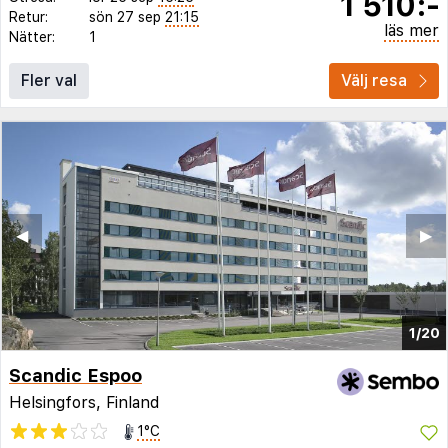
1 510:-
Retur:
sön 27 sep
21:15
läs mer
Nätter:
1
Fler val
Välj resa
◀︎
▶︎
1/20
Scandic Espoo
Helsingfors, Finland
1°C