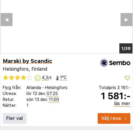
◀︎
▶︎
1/34
Marski by Scandic
Helsingfors, Finland
4,3
1°C
/5
Flyg från:
Arlanda
-
Helsingfors
Totalpris
3 161:-
1 581:-
Utresa:
lör 12 dec
07:25
Retur:
sön 13 dec
11:00
läs mer
Nätter:
1
Fler val
Välj resa