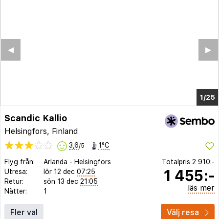
◀︎
▶︎
1/21
Scandic Kallio
Helsingfors, Finland
3,6
1°C
/5
Flyg från:
Arlanda
-
Helsingfors
Totalpris
2 910:-
1 455:-
Utresa:
lör 12 dec
07:25
Retur:
sön 13 dec
21:05
läs mer
Nätter:
1
Fler val
Välj resa