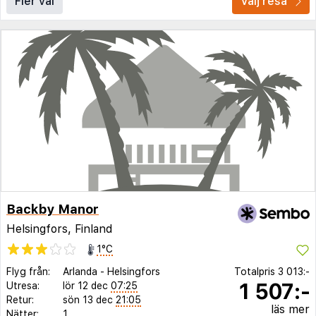
Fler val
Välj resa
Backby Manor
Helsingfors, Finland
1°C
Flyg från:
Arlanda
-
Helsingfors
Totalpris
3 013:-
1 507:-
Utresa:
lör 12 dec
07:25
Retur:
sön 13 dec
21:05
läs mer
Nätter:
1