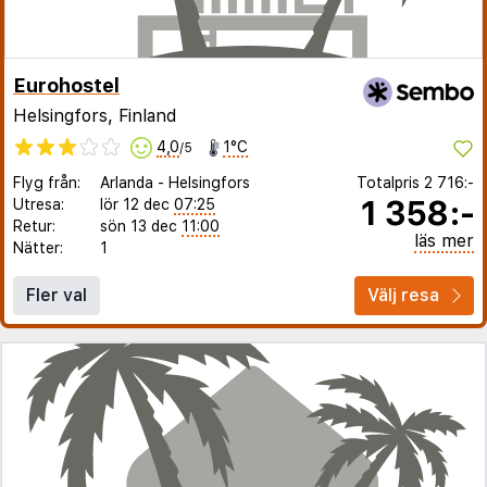
Eurohostel
Helsingfors, Finland
4,0
1°C
/5
Flyg från:
Arlanda
-
Helsingfors
Totalpris
2 716:-
1 358:-
Utresa:
lör 12 dec
07:25
Retur:
sön 13 dec
11:00
läs mer
Nätter:
1
Fler val
Välj resa