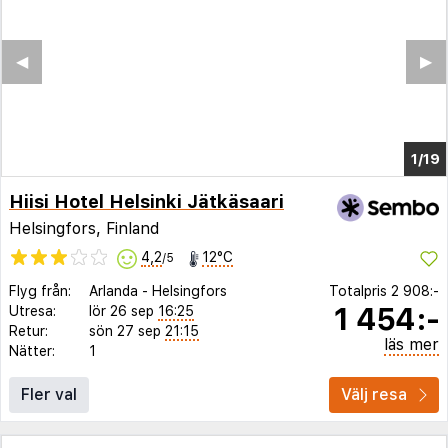
◀︎
▶︎
1/15
Hiisi Hotel Helsinki Jätkäsaari
Helsingfors, Finland
4,2
12°C
/5
Flyg från:
Arlanda
-
Helsingfors
Totalpris
2 908:-
1 454:-
Utresa:
lör 26 sep
16:25
Retur:
sön 27 sep
21:15
läs mer
Nätter:
1
Fler val
Välj resa