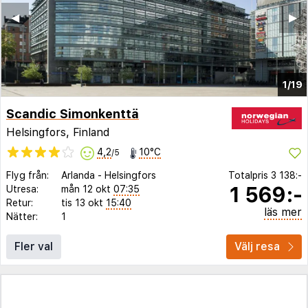
◀︎
▶︎
1/19
Scandic Simonkenttä
Helsingfors, Finland
4,2
10°C
/5
Flyg från:
Arlanda
-
Helsingfors
Totalpris
3 138:-
1 569:-
Utresa:
mån 12 okt
07:35
Retur:
tis 13 okt
15:40
läs mer
Nätter:
1
Fler val
Välj resa