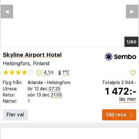
◀︎
▶︎
1/56
Skyline Airport Hotel
Helsingfors, Finland
4,1
1°C
/5
Flyg från:
Arlanda
-
Helsingfors
Totalpris
2 944:-
1 472:-
Utresa:
lör 12 dec
07:25
Retur:
sön 13 dec
21:05
läs mer
Nätter:
1
Fler val
Välj resa