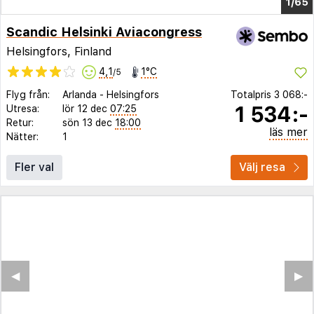
1/60
Scandic Helsinki Aviacongress
Helsingfors, Finland
4,1
1°C
/5
Flyg från:
Arlanda
-
Helsingfors
Totalpris
3 068:-
1 534:-
Utresa:
lör 12 dec
07:25
Retur:
sön 13 dec
18:00
läs mer
Nätter:
1
Fler val
Välj resa
◀︎
▶︎