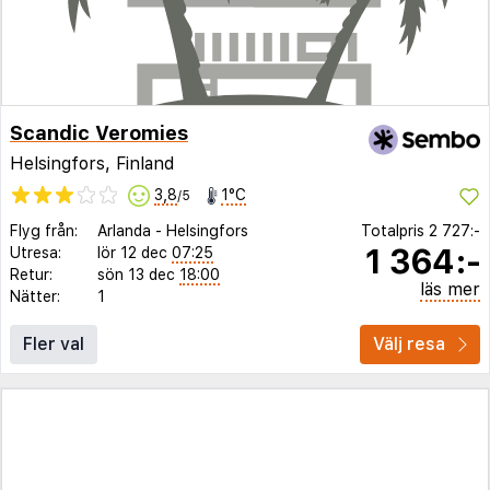
Scandic Veromies
Helsingfors, Finland
3,8
1°C
/5
Flyg från:
Arlanda
-
Helsingfors
Totalpris
2 727:-
1 364:-
Utresa:
lör 12 dec
07:25
Retur:
sön 13 dec
18:00
läs mer
Nätter:
1
Fler val
Välj resa