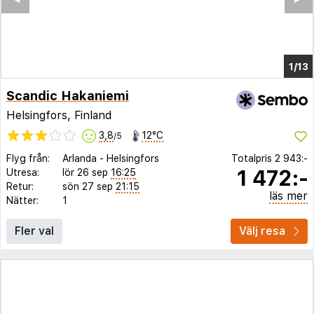
1/8
Scandic Hakaniemi
Helsingfors, Finland
3,8
12°C
/5
Flyg från:
Arlanda
-
Helsingfors
Totalpris
2 943:-
1 472:-
Utresa:
lör 26 sep
16:25
Retur:
sön 27 sep
21:15
läs mer
Nätter:
1
Fler val
Välj resa