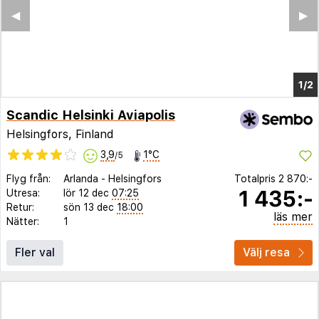
Scandic Helsinki Aviapolis
Helsingfors, Finland
3,9
1°C
/5
Flyg från:
Arlanda
-
Helsingfors
Totalpris
2 870:-
1 435:-
Utresa:
lör 12 dec
07:25
Retur:
sön 13 dec
18:00
läs mer
Nätter:
1
Fler val
Välj resa