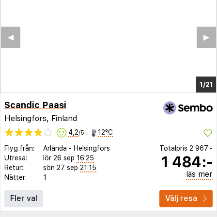
◀︎
▶︎
1/16
Scandic Paasi
Helsingfors, Finland
4,2
12°C
/5
Flyg från:
Arlanda
-
Helsingfors
Totalpris
2 967:-
1 484:-
Utresa:
lör 26 sep
16:25
Retur:
sön 27 sep
21:15
läs mer
Nätter:
1
Fler val
Välj resa