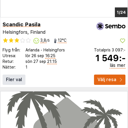
1/20
Scandic Pasila
Helsingfors, Finland
3,8
12°C
/5
Flyg från:
Arlanda
-
Helsingfors
Totalpris
3 097:-
1 549:-
Utresa:
lör 26 sep
16:25
Retur:
sön 27 sep
21:15
läs mer
Nätter:
1
Fler val
Välj resa