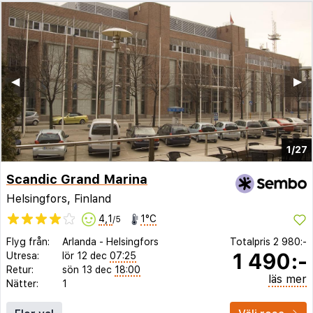
◀︎
▶︎
1/27
Scandic Grand Marina
Helsingfors, Finland
4,1
1°C
/5
Flyg från:
Arlanda
-
Helsingfors
Totalpris
2 980:-
1 490:-
Utresa:
lör 12 dec
07:25
Retur:
sön 13 dec
18:00
läs mer
Nätter:
1