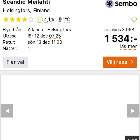
Scandic Meilahti
Helsingfors, Finland
4,1
1°C
/5
Flyg från:
Arlanda
-
Helsingfors
Totalpris
3 068:-
1 534:-
Utresa:
lör 12 dec
07:25
Retur:
sön 13 dec
11:00
läs mer
Nätter:
1
Fler val
Välj resa
◀︎
▶︎