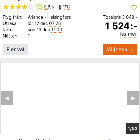
3,6
1°C
/5
Flyg från:
Arlanda
-
Helsingfors
Totalpris
3 048:-
1 524:-
Utresa:
lör 12 dec
07:25
Retur:
sön 13 dec
11:00
läs mer
Nätter:
1
Fler val
Välj resa
◀︎
▶︎
1/47