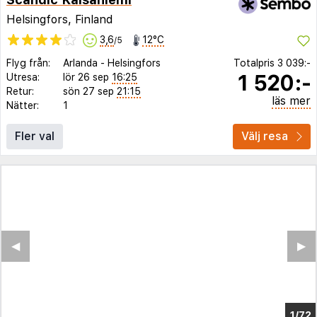
Helsingfors, Finland
3,6
12°C
/5
Flyg från:
Arlanda
-
Helsingfors
Totalpris
3 039:-
1 520:-
Utresa:
lör 26 sep
16:25
Retur:
sön 27 sep
21:15
läs mer
Nätter:
1
Fler val
Välj resa
◀︎
▶︎
1/67