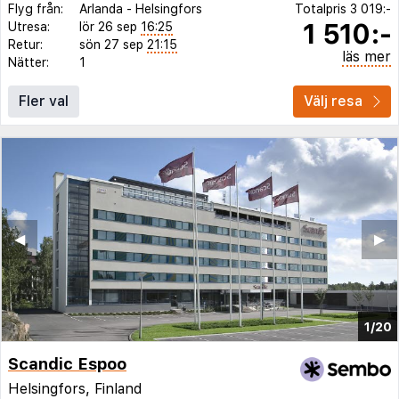
Flyg från:
Arlanda
-
Helsingfors
Totalpris
3 019:-
1 510:-
Utresa:
lör 26 sep
16:25
Retur:
sön 27 sep
21:15
läs mer
Nätter:
1
Fler val
Välj resa
◀︎
▶︎
1/20
Scandic Espoo
Helsingfors, Finland