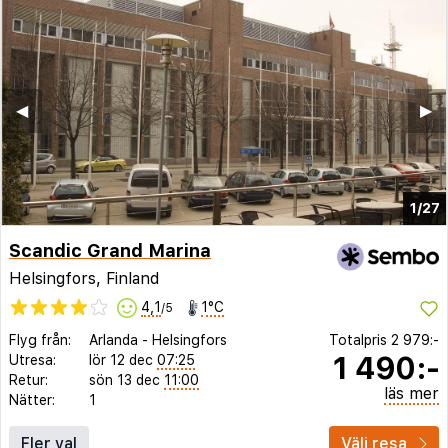
◀︎
▶︎
1/27
Scandic Grand Marina
Helsingfors, Finland
4,1
1°C
/5
Flyg från:
Arlanda
-
Helsingfors
Totalpris
2 979:-
1 490:-
Utresa:
lör 12 dec
07:25
Retur:
sön 13 dec
11:00
läs mer
Nätter:
1
Fler val
Välj resa