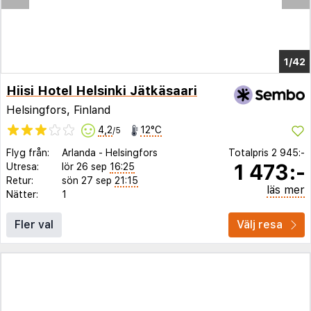
1/37
Hiisi Hotel Helsinki Jätkäsaari
Helsingfors, Finland
4,2
12°C
/5
Flyg från:
Arlanda
-
Helsingfors
Totalpris
2 945:-
1 473:-
Utresa:
lör 26 sep
16:25
Retur:
sön 27 sep
21:15
läs mer
Nätter:
1
Fler val
Välj resa