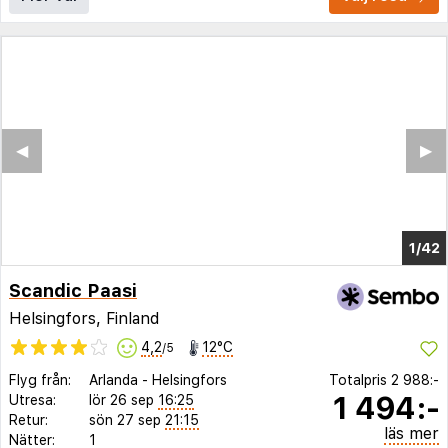
◀︎
▶︎
1/38
Scandic Paasi
Helsingfors, Finland
4,2
12°C
/5
Flyg från:
Arlanda
-
Helsingfors
Totalpris
2 988:-
1 494:-
Utresa:
lör 26 sep
16:25
Retur:
sön 27 sep
21:15
läs mer
Nätter:
1