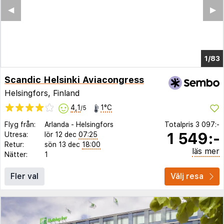
◀︎
▶︎
1/79
Scandic Helsinki Aviacongress
Helsingfors, Finland
4,1
1°C
/5
Flyg från:
Arlanda
-
Helsingfors
Totalpris
3 097:-
1 549:-
Utresa:
lör 12 dec
07:25
Retur:
sön 13 dec
18:00
läs mer
Nätter:
1
Fler val
Välj resa