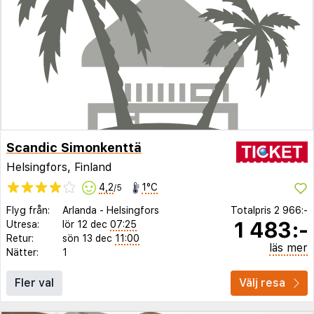
Scandic Simonkenttä
Helsingfors, Finland
4,2
1°C
/5
Flyg från:
Arlanda
-
Helsingfors
Totalpris
2 966:-
1 483:-
Utresa:
lör 12 dec
07:25
Retur:
sön 13 dec
11:00
läs mer
Nätter:
1
Fler val
Välj resa