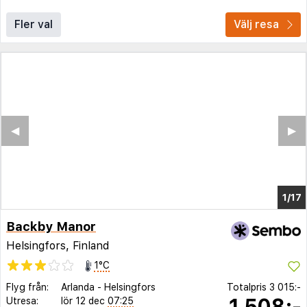
Fler val
Välj resa
◀︎
▶︎
1/12
Backby Manor
Helsingfors, Finland
1°C
Flyg från:
Arlanda
-
Helsingfors
Totalpris
3 015:-
1 508:-
Utresa:
lör 12 dec
07:25