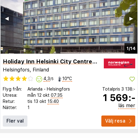
◀︎
▶︎
1/14
Holiday Inn Helsinki City Centre, an IHG Hotel
Helsingfors, Finland
4,3
10°C
/5
Flyg från:
Arlanda
-
Helsingfors
Totalpris
3 138:-
1 569:-
Utresa:
mån 12 okt
07:35
Retur:
tis 13 okt
15:40
läs mer
Nätter:
1
Fler val
Välj resa