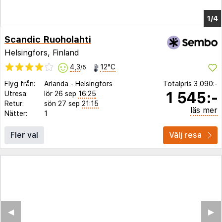
Scandic Ruoholahti
Helsingfors, Finland
4,3
12°C
/5
Flyg från:
Arlanda
-
Helsingfors
Totalpris
3 090:-
1 545:-
Utresa:
lör 26 sep
16:25
Retur:
sön 27 sep
21:15
läs mer
Nätter:
1
Fler val
Välj resa
◀︎
▶︎