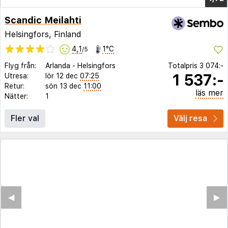
Scandic Meilahti
Helsingfors, Finland
4,1
1°C
/5
Flyg från:
Arlanda
-
Helsingfors
Totalpris
3 074:-
1 537:-
Utresa:
lör 12 dec
07:25
Retur:
sön 13 dec
11:00
läs mer
Nätter:
1
Fler val
Välj resa