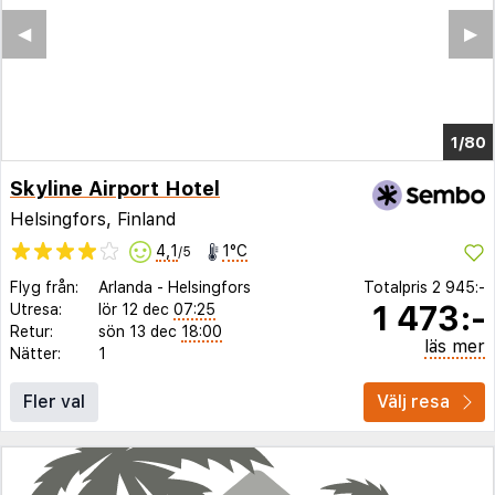
◀︎
▶︎
1/74
Skyline Airport Hotel
Helsingfors, Finland
4,1
1°C
/5
Flyg från:
Arlanda
-
Helsingfors
Totalpris
2 945:-
1 473:-
Utresa:
lör 12 dec
07:25
Retur:
sön 13 dec
18:00
läs mer
Nätter:
1
Fler val
Välj resa