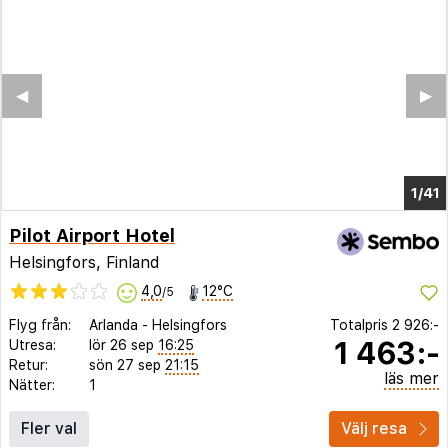
◀︎
▶︎
1/37
Pilot Airport Hotel
Helsingfors, Finland
4,0
12°C
/5
Flyg från:
Arlanda
-
Helsingfors
Totalpris
2 926:-
1 463:-
Utresa:
lör 26 sep
16:25
Retur:
sön 27 sep
21:15
läs mer
Nätter:
1
Fler val
Välj resa