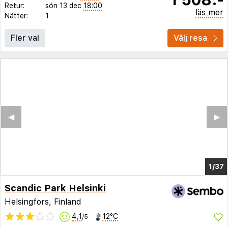
Retur:
sön 13 dec
18:00
läs mer
Nätter:
1
Fler val
Välj resa
◀︎
▶︎
1/33
Scandic Park Helsinki
Helsingfors, Finland
4,1
12°C
/5