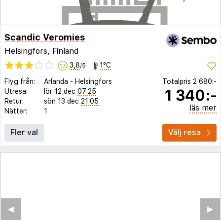
Scandic Veromies
Helsingfors, Finland
3,8
1°C
/5
Flyg från:
Arlanda
-
Helsingfors
Totalpris
2 680:-
1 340:-
Utresa:
lör 12 dec
07:25
Retur:
sön 13 dec
21:05
läs mer
Nätter:
1
Fler val
Välj resa
◀︎
▶︎