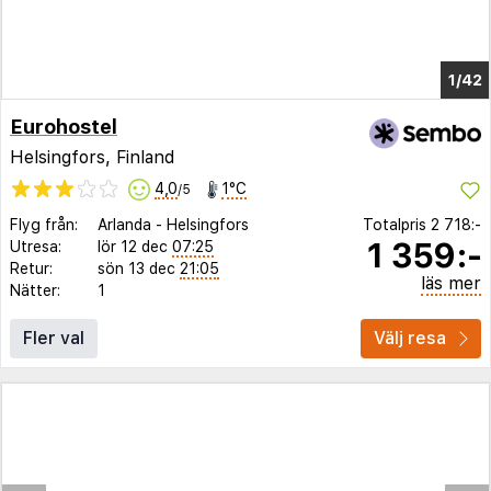
1/37
Eurohostel
Helsingfors, Finland
4,0
1°C
/5
Flyg från:
Arlanda
-
Helsingfors
Totalpris
2 718:-
1 359:-
Utresa:
lör 12 dec
07:25
Retur:
sön 13 dec
21:05
läs mer
Nätter:
1
Fler val
Välj resa