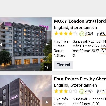
MOXY London Stratford
England
, Storbritannien
4,2
9°C
/5
Flyg från:
Sundsvall
-
London H
◀︎
▶︎
Utresa:
mån 01 mar 2027
13:
Retur:
ons 03 mar 2027
18:
Nätter:
2
Fler val
1/5
England
, Storbritannien
4,0
12°
/5
Flyg från:
Sundsvall
-
London H
◀︎
▶︎
Utresa:
sön 01 nov
13:20