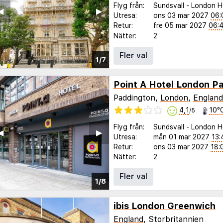
Flyg från:
Sundsvall
-
London H
◀︎
▶︎
Utresa:
ons 03 mar 2027
06:
Retur:
fre 05 mar 2027
06:
Nätter:
2
Fler val
1/7
Point A Hotel London P
Paddington,
London
,
England
4,1
10°
/5
Flyg från:
Sundsvall
-
London H
◀︎
▶︎
Utresa:
mån 01 mar 2027
13:
Retur:
ons 03 mar 2027
18:
Nätter:
2
Fler val
1/8
ibis London Greenwich
England
, Storbritannien