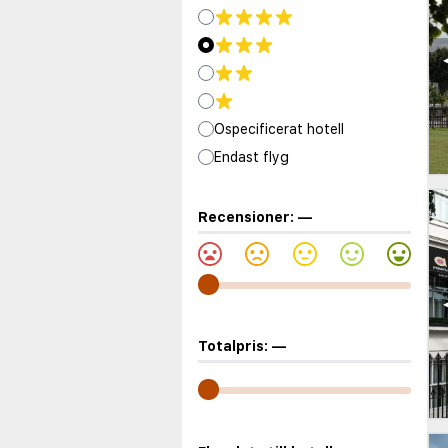
Ospecificerat hotell
Endast flyg
Recensioner:
—
Totalpris:
—