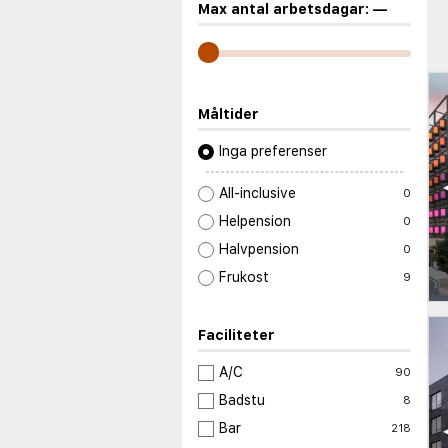
Max antal arbetsdagar:
—
Måltider
Inga preferenser
All-inclusive
0
Helpension
0
Halvpension
0
Frukost
9
Faciliteter
A/C
90
Badstu
8
Bar
218