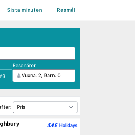
Sista minuten
Resmål
Resenärer
lyg
efter:
ighbury