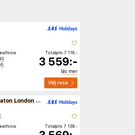
eathrow
Totalpris
7 118:-
3 559:-
40
05
läs mer
Välj resa
Four Points Flex by Sheraton London Shoreditch East
C
eathrow
Totalpris
7 138:-