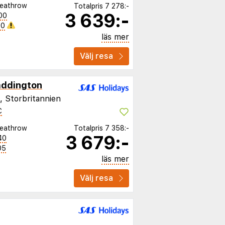
eathrow
Totalpris
7 278:-
3 639:-
00
40
läs mer
Välj resa
addington
, Storbritannien
C
eathrow
Totalpris
7 358:-
3 679:-
40
05
läs mer
Välj resa