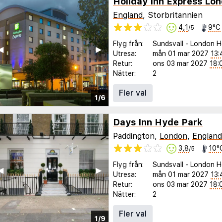
England
, Storbritannien
4,1
9°C
/5
Flyg från:
Sundsvall
-
London H
◀︎
▶︎
Utresa:
mån 01 mar 2027
13:
Retur:
ons 03 mar 2027
18:
Nätter:
2
Fler val
1/6
Days Inn Hyde Park
Paddington,
London
,
England
3,8
10°
/5
Flyg från:
Sundsvall
-
London H
◀︎
▶︎
Utresa:
mån 01 mar 2027
13:
Retur:
ons 03 mar 2027
18:
Nätter:
2
Fler val
1/9