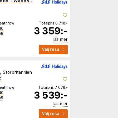
Holiday Inn Express London - Wandsworth
eathrow
Totalpris
6 718:-
3 359:-
40
05
läs mer
Välj resa
, Storbritannien
C
eathrow
Totalpris
7 078:-
3 539:-
40
05
läs mer
Välj resa