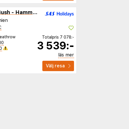
ibis London Shepherds Bush - Hammersmith
nien
C
eathrow
Totalpris
7 078:-
3 539:-
00
0
läs mer
Välj resa