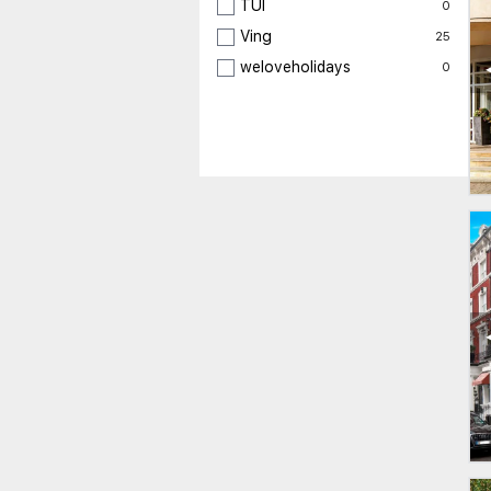
TUI
0
Ving
25
weloveholidays
0