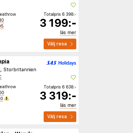
eathrow
Totalpris
6 398:-
3 199:-
40
05
läs mer
Välj resa
mpia
d
, Storbritannien
C
eathrow
Totalpris
6 638:-
3 319:-
00
40
läs mer
Välj resa