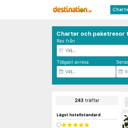
Chart
Charter och paketresor t
Res från
Tidigast avresa
Sena
243
träffar
Lägst hotellstandard