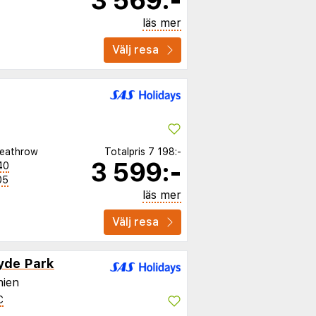
3 569:-
läs mer
Välj resa
eathrow
Totalpris
7 198:-
3 599:-
40
05
läs mer
Välj resa
yde Park
nien
C