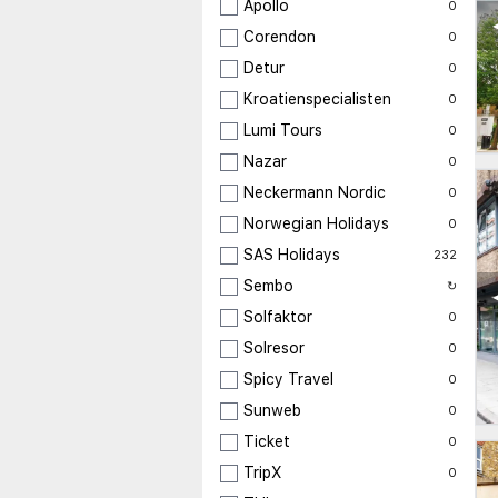
Apollo
0
Corendon
0
Detur
0
Kroatienspecialisten
0
Lumi Tours
0
Nazar
0
Neckermann Nordic
0
Norwegian Holidays
0
SAS Holidays
232
Sembo
↻
Solfaktor
0
Solresor
0
Spicy Travel
0
Sunweb
0
Ticket
0
TripX
0