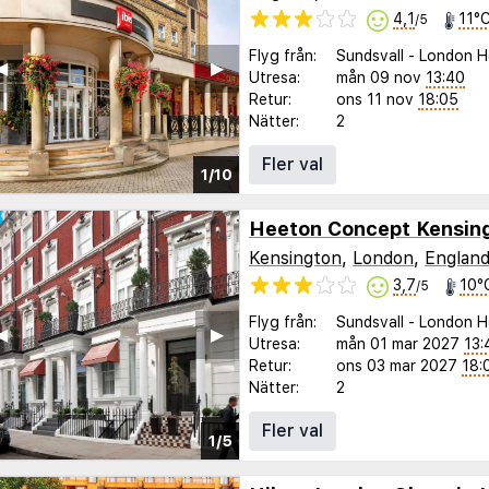
4,1
11°
/5
Flyg från:
Sundsvall
-
London H
◀︎
▶︎
Utresa:
mån 09 nov
13:40
Retur:
ons 11 nov
18:05
Nätter:
2
Fler val
1/10
Heeton Concept Kensin
Kensington
,
London
,
Englan
3,7
10°
/5
Flyg från:
Sundsvall
-
London H
◀︎
▶︎
Utresa:
mån 01 mar 2027
13:
Retur:
ons 03 mar 2027
18:
Nätter:
2
Fler val
1/5