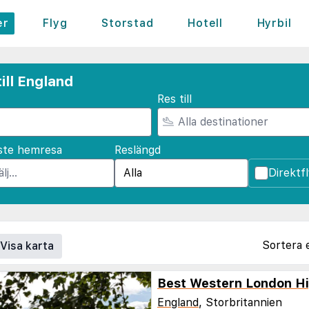
er
Flyg
Storstad
Hotell
Hyrbil
ill England
Res till
ste hemresa
Reslängd
Direktf
Sortera 
Visa karta
Best Western London H
England
, Storbritannien