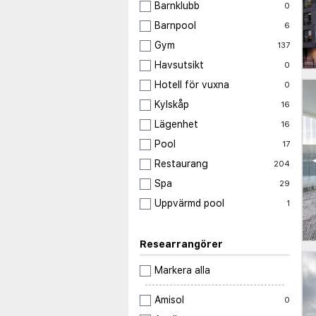
Barnklubb
0
Barnpool
6
Gym
137
Havsutsikt
0
Hotell för vuxna
0
Kylskåp
16
Lägenhet
16
Pool
17
Restaurang
204
Spa
29
Uppvärmd pool
1
Researrangörer
Markera alla
Amisol
0