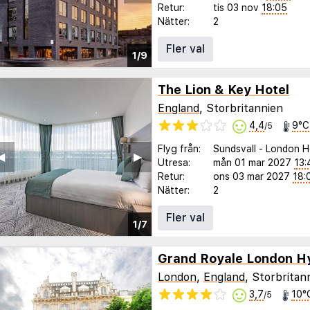
Retur:
tis 03 nov
18:05
Nätter:
2
Fler val
1/9
The Lion & Key Hotel
England
, Storbritannien
4,4
9°C
/5
Flyg från:
Sundsvall
-
London H
◀︎
▶︎
Utresa:
mån 01 mar 2027
13:
Retur:
ons 03 mar 2027
18:
Nätter:
2
Fler val
1/7
Grand Royale London H
London
,
England
, Storbritan
3,7
10°
/5