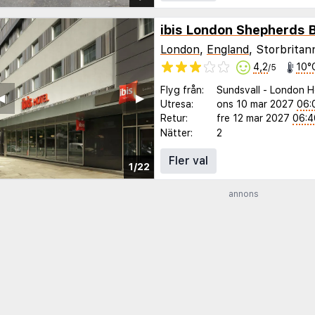
London
,
England
, Storbritan
4,2
10°
/5
Flyg från:
Sundsvall
-
London H
◀︎
▶︎
Utresa:
ons 10 mar 2027
06:
Retur:
fre 12 mar 2027
06:4
Nätter:
2
Fler val
1/22
annons