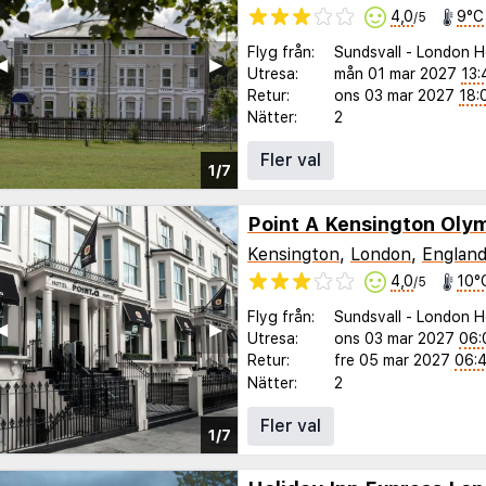
4,0
9°C
/5
Flyg från:
Sundsvall
-
London H
◀︎
▶︎
Utresa:
mån 01 mar 2027
13:
Retur:
ons 03 mar 2027
18:
Nätter:
2
Fler val
1/7
Point A Kensington Oly
Kensington
,
London
,
Englan
4,0
10°
/5
Flyg från:
Sundsvall
-
London H
◀︎
▶︎
Utresa:
ons 03 mar 2027
06:
Retur:
fre 05 mar 2027
06:
Nätter:
2
Fler val
1/7