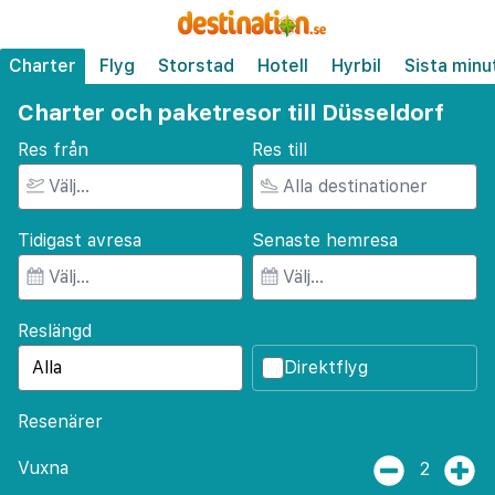
Charter
Flyg
Storstad
Hotell
Hyrbil
Sista minu
Charter och paketresor till Düsseldorf
Res från
Res till
Tidigast avresa
Senaste hemresa
Reslängd
Direktflyg
Resenärer
Vuxna
2