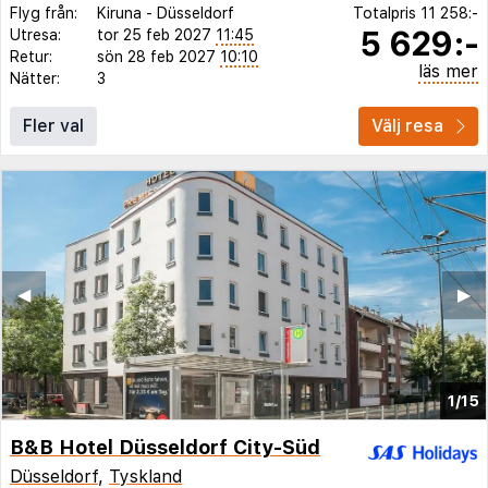
Flyg från:
Kiruna
-
Düsseldorf
Totalpris
11 258:-
5 629:-
Utresa:
tor 25 feb 2027
11:45
Retur:
sön 28 feb 2027
10:10
läs mer
Nätter:
3
Fler val
Välj resa
◀︎
▶︎
1/15
B&B Hotel Düsseldorf City-Süd
Düsseldorf
,
Tyskland