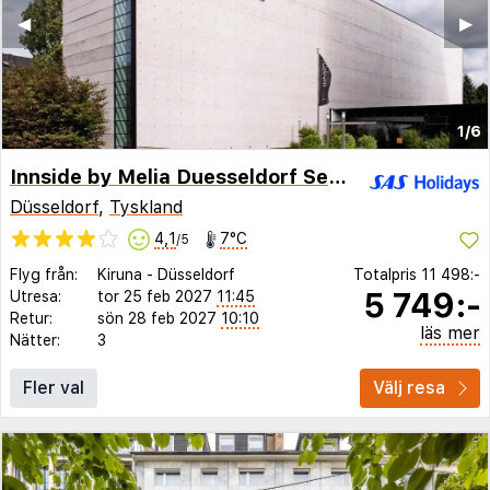
◀︎
▶︎
1/6
Innside by Melia Duesseldorf Seestern
Düsseldorf
,
Tyskland
4,1
7°C
/5
Flyg från:
Kiruna
-
Düsseldorf
Totalpris
11 498:-
5 749:-
Utresa:
tor 25 feb 2027
11:45
Retur:
sön 28 feb 2027
10:10
läs mer
Nätter:
3
Fler val
Välj resa