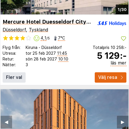
1/30
Mercure Hotel Duesseldorf City Nord
Düsseldorf
,
Tyskland
4,1
7°C
/5
Flyg från:
Kiruna
-
Düsseldorf
Totalpris
10 258:-
5 129:-
Utresa:
tor 25 feb 2027
11:45
Retur:
sön 28 feb 2027
10:10
läs mer
Nätter:
3
Fler val
Välj resa
◀︎
▶︎