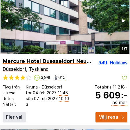
◀︎
▶︎
1/7
Mercure Hotel Duesseldorf Neuss
Düsseldorf
,
Tyskland
3,9
6°C
/5
Flyg från:
Kiruna
-
Düsseldorf
Totalpris
11 218:-
5 609:-
Utresa:
tor 04 feb 2027
11:45
Retur:
sön 07 feb 2027
10:10
läs mer
Nätter:
3
Fler val
Välj resa