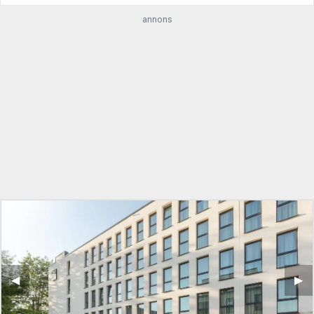
annons
◀︎
▶︎