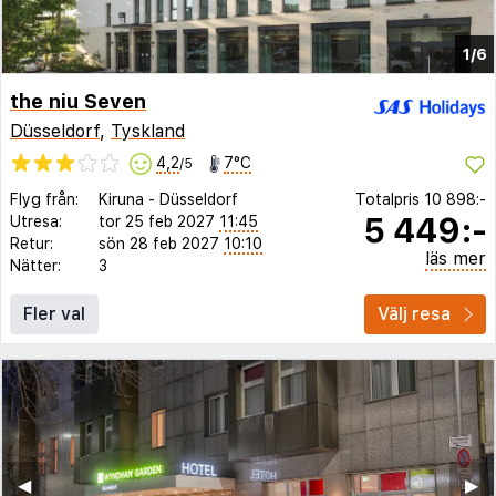
1/6
the niu Seven
Düsseldorf
,
Tyskland
4,2
7°C
/5
Flyg från:
Kiruna
-
Düsseldorf
Totalpris
10 898:-
5 449:-
Utresa:
tor 25 feb 2027
11:45
Retur:
sön 28 feb 2027
10:10
läs mer
Nätter:
3
Fler val
Välj resa
◀︎
▶︎