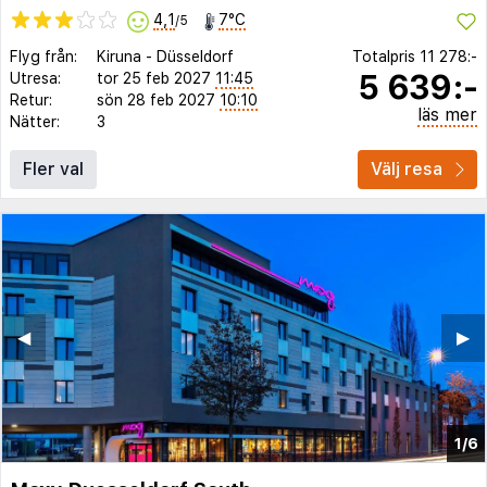
4,1
7°C
/5
Flyg från:
Kiruna
-
Düsseldorf
Totalpris
11 278:-
5 639:-
Utresa:
tor 25 feb 2027
11:45
Retur:
sön 28 feb 2027
10:10
läs mer
Nätter:
3
Fler val
Välj resa
◀︎
▶︎
1/6