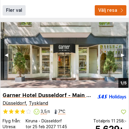
Fler val
Välj resa
◀︎
▶︎
1/5
Garner Hotel Dusseldorf - Main Station by IHG
Düsseldorf
,
Tyskland
3,5
7°C
/5
Flyg från:
Kiruna
-
Düsseldorf
Totalpris
11 258:-
5 629:-
Utresa:
tor 25 feb 2027
11:45