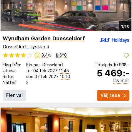
1/10
Wyndham Garden Duesseldorf
Düsseldorf
,
Tyskland
3,4
6°C
/5
Flyg från:
Kiruna
-
Düsseldorf
Totalpris
10 938:-
5 469:-
Utresa:
tor 04 feb 2027
11:45
Retur:
sön 07 feb 2027
10:10
läs mer
Nätter:
3
Fler val
Välj resa