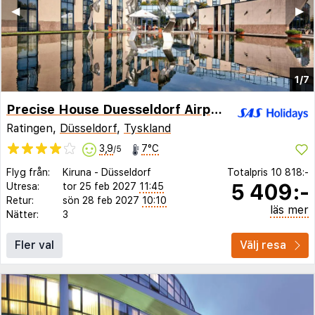
◀︎
▶︎
1/7
Precise House Duesseldorf Airport
Ratingen,
Düsseldorf
,
Tyskland
3,9
7°C
/5
Flyg från:
Kiruna
-
Düsseldorf
Totalpris
10 818:-
5 409:-
Utresa:
tor 25 feb 2027
11:45
Retur:
sön 28 feb 2027
10:10
läs mer
Nätter:
3
Fler val
Välj resa