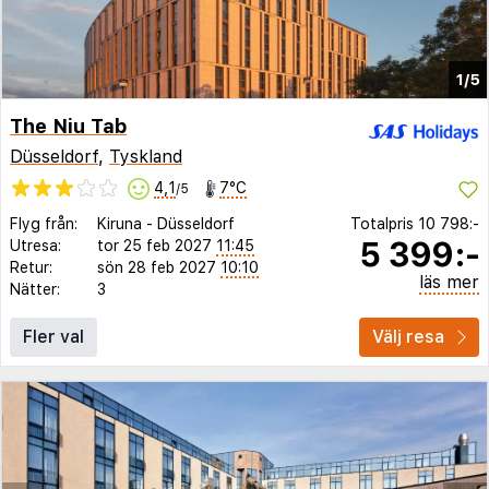
1/5
The Niu Tab
Düsseldorf
,
Tyskland
4,1
7°C
/5
Flyg från:
Kiruna
-
Düsseldorf
Totalpris
10 798:-
5 399:-
Utresa:
tor 25 feb 2027
11:45
Retur:
sön 28 feb 2027
10:10
läs mer
Nätter:
3
Fler val
Välj resa