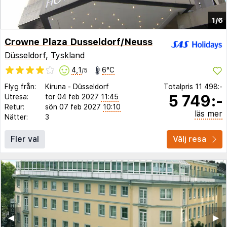
1/6
Crowne Plaza Dusseldorf/Neuss
Düsseldorf
,
Tyskland
4,1
6°C
/5
Flyg från:
Kiruna
-
Düsseldorf
Totalpris
11 498:-
5 749:-
Utresa:
tor 04 feb 2027
11:45
Retur:
sön 07 feb 2027
10:10
läs mer
Nätter:
3
Fler val
Välj resa
◀︎
▶︎