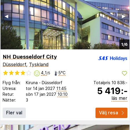
◀︎
▶︎
1/6
NH Duesseldorf City
Düsseldorf
,
Tyskland
4,1
5°C
/5
Flyg från:
Kiruna
-
Düsseldorf
Totalpris
10 838:-
5 419:-
Utresa:
tor 14 jan 2027
11:45
Retur:
sön 17 jan 2027
10:10
läs mer
Nätter:
3
Fler val
Välj resa