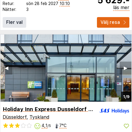
Retur:
sön 28 feb 2027
10:10
läs mer
Nätter:
3
Fler val
Välj resa
◀︎
▶︎
1/9
Holiday Inn Express Dusseldorf - City North
Düsseldorf
,
Tyskland
4,1
7°C
/5