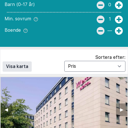
Barn (0-17 år)
0
Min. sovrum
1
Boende
—
Sortera efter:
Visa karta
◀︎
▶︎