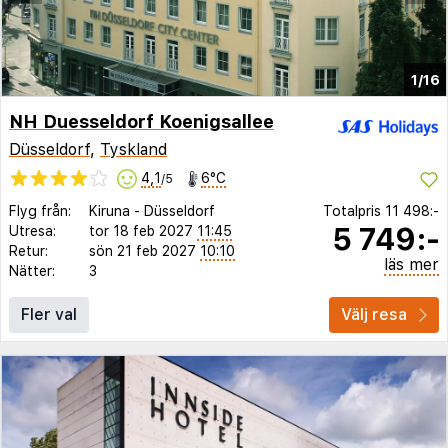
1/16
NH Duesseldorf Koenigsallee
Düsseldorf
,
Tyskland
4,1
6°C
/5
Flyg från:
Kiruna
-
Düsseldorf
Totalpris
11 498:-
5 749:-
Utresa:
tor 18 feb 2027
11:45
Retur:
sön 21 feb 2027
10:10
läs mer
Nätter:
3
Fler val
Välj resa