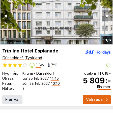
◀︎
▶︎
1/6
Trip Inn Hotel Esplanade
Düsseldorf
,
Tyskland
3,8
7°C
/5
Flyg från:
Kiruna
-
Düsseldorf
Totalpris
11 618:-
5 809:-
Utresa:
tor 25 feb 2027
11:45
Retur:
sön 28 feb 2027
10:10
läs mer
Nätter:
3
Fler val
Välj resa