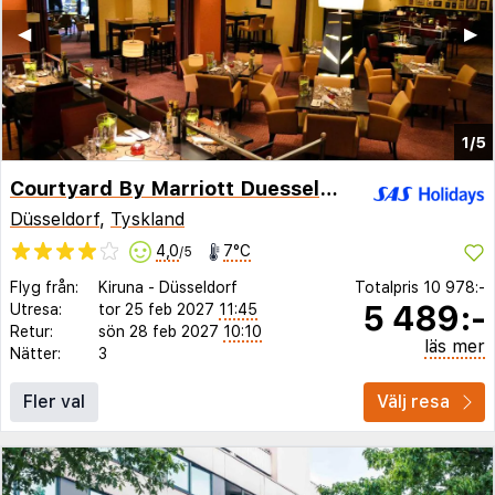
◀︎
▶︎
1/5
Courtyard By Marriott Duesseldorf Seestern
Düsseldorf
,
Tyskland
4,0
7°C
/5
Flyg från:
Kiruna
-
Düsseldorf
Totalpris
10 978:-
5 489:-
Utresa:
tor 25 feb 2027
11:45
Retur:
sön 28 feb 2027
10:10
läs mer
Nätter:
3
Fler val
Välj resa