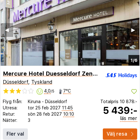
◀︎
▶︎
1/6
Mercure Hotel Duesseldorf Zentrum
Düsseldorf
,
Tyskland
4,0
7°C
/5
Flyg från:
Kiruna
-
Düsseldorf
Totalpris
10 878:-
5 439:-
Utresa:
tor 25 feb 2027
11:45
Retur:
sön 28 feb 2027
10:10
läs mer
Nätter:
3
Fler val
Välj resa