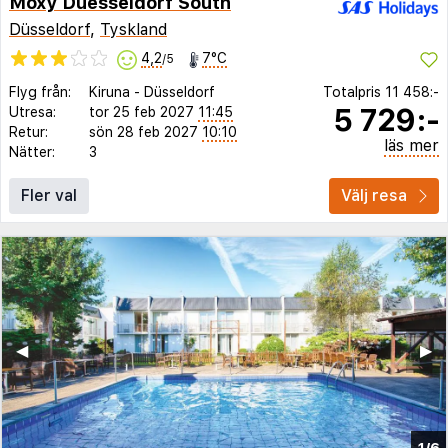
Moxy Duesseldorf South
Düsseldorf
,
Tyskland
4,2
7°C
/5
Flyg från:
Kiruna
-
Düsseldorf
Totalpris
11 458:-
5 729:-
Utresa:
tor 25 feb 2027
11:45
Retur:
sön 28 feb 2027
10:10
läs mer
Nätter:
3
Fler val
Välj resa
◀︎
▶︎
1/6