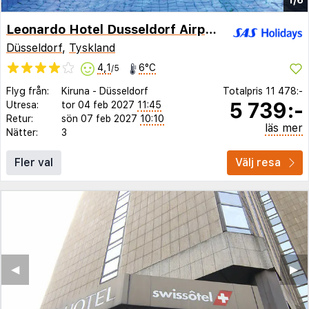
Leonardo Hotel Dusseldorf Airport - Ratingen
Düsseldorf
,
Tyskland
4,1
6°C
/5
Flyg från:
Kiruna
-
Düsseldorf
Totalpris
11 478:-
5 739:-
Utresa:
tor 04 feb 2027
11:45
Retur:
sön 07 feb 2027
10:10
läs mer
Nätter:
3
Fler val
Välj resa
◀︎
▶︎