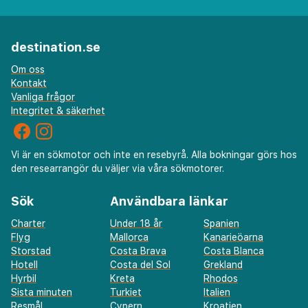
destination.se
Om oss
Kontakt
Vanliga frågor
Integritet & säkerhet
Vi är en sökmotor och inte en resebyrå. Alla bokningar görs hos
den researrangör du väljer via våra sökmotorer.
Sök
Användbara länkar
Charter
Under 18 år
Spanien
Flyg
Mallorca
Kanarieöarna
Storstad
Costa Brava
Costa Blanca
Hotell
Costa del Sol
Grekland
Hyrbil
Kreta
Rhodos
Sista minuten
Turkiet
Italien
Resmål
Cypern
Kroatien