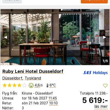
◀︎
▶︎
1/5
Ruby Leni Hotel Dusseldorf
Düsseldorf
,
Tyskland
4,6
6°C
/5
Flyg från:
Kiruna
-
Düsseldorf
Totalpris
11 238:-
5 619:-
Utresa:
tor 18 feb 2027
11:45
Retur:
sön 21 feb 2027
10:10
läs mer
Nätter:
3