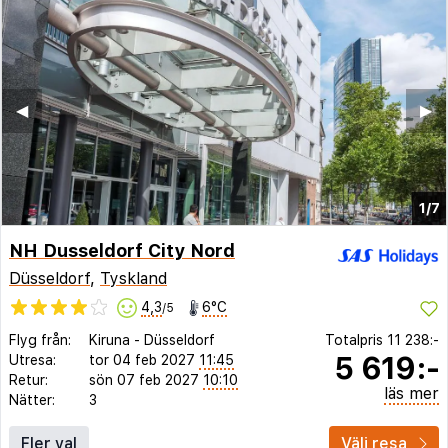
◀︎
▶︎
1/7
NH Dusseldorf City Nord
Düsseldorf
,
Tyskland
4,3
6°C
/5
Flyg från:
Kiruna
-
Düsseldorf
Totalpris
11 238:-
5 619:-
Utresa:
tor 04 feb 2027
11:45
Retur:
sön 07 feb 2027
10:10
läs mer
Nätter:
3
Fler val
Välj resa