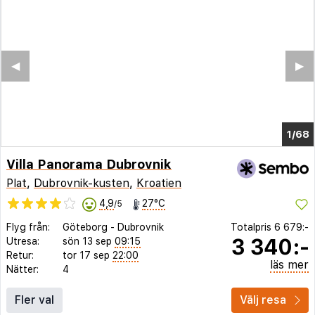
◀︎
▶︎
1/64
Villa Panorama Dubrovnik
Plat
,
Dubrovnik-kusten
,
Kroatien
4,9
27°C
/5
Flyg från:
Göteborg
-
Dubrovnik
Totalpris
6 679:-
3 340:-
Utresa:
sön 13 sep
09:15
Retur:
tor 17 sep
22:00
läs mer
Nätter:
4
Fler val
Välj resa