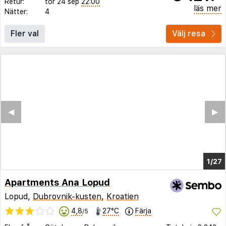
Retur:
tor 24 sep
22:00
läs mer
Nätter:
4
Fler val
Välj resa
◀︎
▶︎
1/23
Apartments Ana Lopud
Lopud,
Dubrovnik-kusten
,
Kroatien
4,8
27°C
Färja
/5