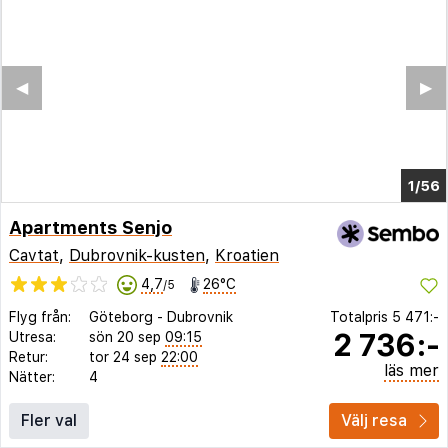
◀︎
▶︎
1/51
Apartments Senjo
Cavtat
,
Dubrovnik-kusten
,
Kroatien
4,7
26°C
/5
Flyg från:
Göteborg
-
Dubrovnik
Totalpris
5 471:-
2 736:-
Utresa:
sön 20 sep
09:15
Retur:
tor 24 sep
22:00
läs mer
Nätter:
4
Fler val
Välj resa