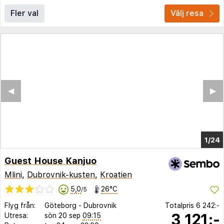
Fler val
Välj resa
◀︎
▶︎
1/19
Guest House Kanjuo
Mlini
,
Dubrovnik-kusten
,
Kroatien
5,0
26°C
/5
Flyg från:
Göteborg
-
Dubrovnik
Totalpris
6 242:-
3 121:-
Utresa:
sön 20 sep
09:15