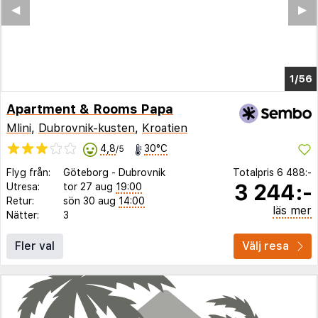
◀︎
▶︎
1/51
Apartment & Rooms Papa
Mlini
,
Dubrovnik-kusten
,
Kroatien
4,8
30°C
/5
Flyg från:
Göteborg
-
Dubrovnik
Totalpris
6 488:-
3 244:-
Utresa:
tor 27 aug
19:00
Retur:
sön 30 aug
14:00
läs mer
Nätter:
3
Fler val
Välj resa