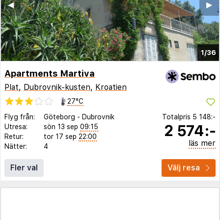
◀︎
▶︎
1/36
Apartments Martiva
Plat
,
Dubrovnik-kusten
,
Kroatien
27°C
Flyg från:
Göteborg
-
Dubrovnik
Totalpris
5 148:-
2 574:-
Utresa:
sön 13 sep
09:15
Retur:
tor 17 sep
22:00
läs mer
Nätter:
4
Fler val
Välj resa