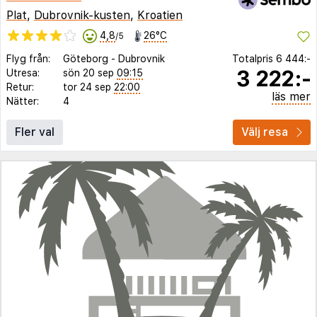
Plat
,
Dubrovnik-kusten
,
Kroatien
4,8
26°C
/5
Flyg från:
Göteborg
-
Dubrovnik
Totalpris
6 444:-
3 222:-
Utresa:
sön 20 sep
09:15
Retur:
tor 24 sep
22:00
läs mer
Nätter:
4
Fler val
Välj resa