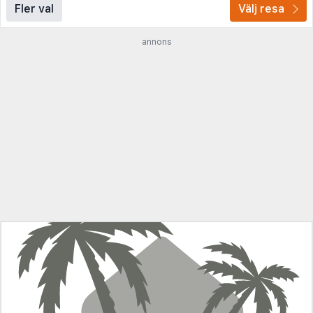
Fler val
Välj resa
annons