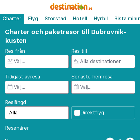
Charter
Flyg
Storstad
Hotell
Hyrbil
Sista minu
Charter och paketresor till Dubrovnik-
kusten
Res från
Res till
Tidigast avresa
Senaste hemresa
Reslängd
Direktflyg
Resenärer