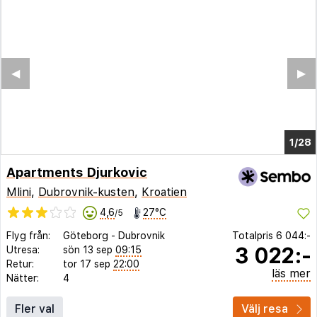
◀︎
▶︎
1/24
Apartments Djurkovic
Mlini
,
Dubrovnik-kusten
,
Kroatien
4,6
27°C
/5
Flyg från:
Göteborg
-
Dubrovnik
Totalpris
6 044:-
3 022:-
Utresa:
sön 13 sep
09:15
Retur:
tor 17 sep
22:00
läs mer
Nätter:
4
Fler val
Välj resa