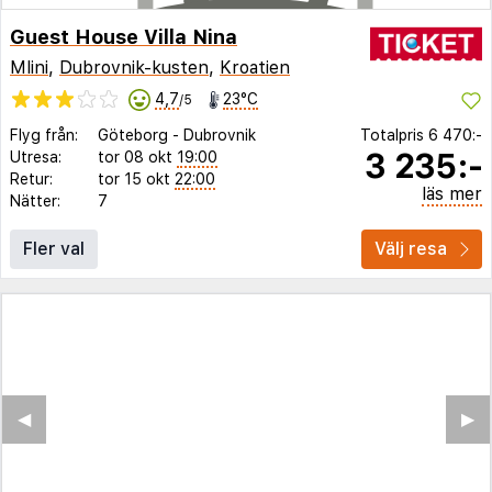
Guest House Villa Nina
Mlini
,
Dubrovnik-kusten
,
Kroatien
4,7
23°C
/5
Flyg från:
Göteborg
-
Dubrovnik
Totalpris
6 470:-
3 235:-
Utresa:
tor 08 okt
19:00
Retur:
tor 15 okt
22:00
läs mer
Nätter:
7
Fler val
Välj resa
◀︎
▶︎