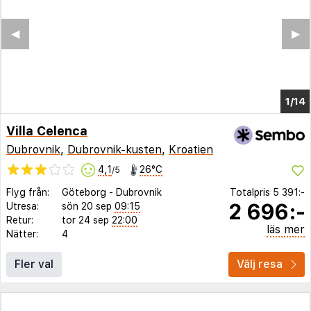
◀︎
▶︎
1/10
Villa Celenca
Dubrovnik
,
Dubrovnik-kusten
,
Kroatien
4,1
26°C
/5
Flyg från:
Göteborg
-
Dubrovnik
Totalpris
5 391:-
2 696:-
Utresa:
sön 20 sep
09:15
Retur:
tor 24 sep
22:00
läs mer
Nätter:
4
Fler val
Välj resa