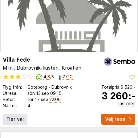
Villa Fede
Mlini
,
Dubrovnik-kusten
,
Kroatien
4,8
27°C
/5
Flyg från:
Göteborg
-
Dubrovnik
Totalpris
6 520:-
3 260:-
Utresa:
sön 13 sep
09:15
Retur:
tor 17 sep
22:00
läs mer
Nätter:
4
Fler val
Välj resa