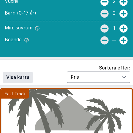
Vuxna
2
Barn (0-17 år)
0
Min. sovrum
1
Boende
—
Sortera efter:
Visa karta