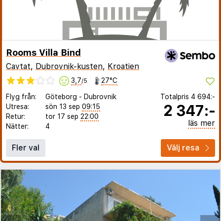
Rooms Villa Bind
Cavtat
,
Dubrovnik-kusten
,
Kroatien
3,7
27°C
/5
Flyg från:
Göteborg
-
Dubrovnik
Totalpris
4 694:-
2 347:-
Utresa:
sön 13 sep
09:15
Retur:
tor 17 sep
22:00
läs mer
Nätter:
4
Fler val
Välj resa