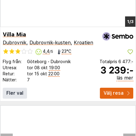
Villa Mia
Dubrovnik
,
Dubrovnik-kusten
,
Kroatien
4,4
23°C
/5
Flyg från:
Göteborg
-
Dubrovnik
Totalpris
6 477:-
3 239:-
Utresa:
tor 08 okt
19:00
Retur:
tor 15 okt
22:00
läs mer
Nätter:
7
Fler val
Välj resa