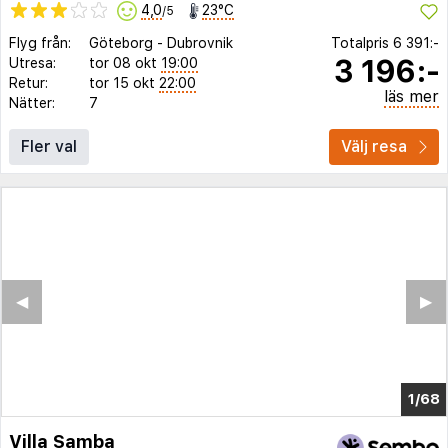
4,0
23°C
/5
Flyg från:
Göteborg
-
Dubrovnik
Totalpris
6 391:-
3 196:-
Utresa:
tor 08 okt
19:00
Retur:
tor 15 okt
22:00
läs mer
Nätter:
7
Fler val
Välj resa
◀︎
▶︎
1/64
Villa Samba