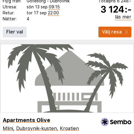
Flyg från:
Göteborg
-
Dubrovnik
Totalpris
6 248:-
3 124:-
Utresa:
sön 13 sep
09:15
Retur:
tor 17 sep
22:00
läs mer
Nätter:
4
Fler val
Välj resa
Apartments Olive
Mlini
,
Dubrovnik-kusten
,
Kroatien