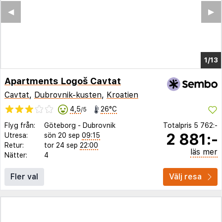
◀︎
▶︎
1/6
Apartments Logoš Cavtat
Cavtat
,
Dubrovnik-kusten
,
Kroatien
4,5
26°C
/5
Flyg från:
Göteborg
-
Dubrovnik
Totalpris
5 762:-
2 881:-
Utresa:
sön 20 sep
09:15
Retur:
tor 24 sep
22:00
läs mer
Nätter:
4
Fler val
Välj resa