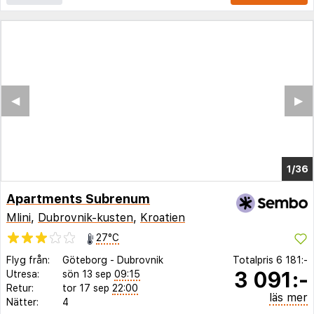
◀︎
▶︎
1/32
Apartments Subrenum
Mlini
,
Dubrovnik-kusten
,
Kroatien
27°C
Flyg från:
Göteborg
-
Dubrovnik
Totalpris
6 181:-
3 091:-
Utresa:
sön 13 sep
09:15
Retur:
tor 17 sep
22:00
läs mer
Nätter:
4