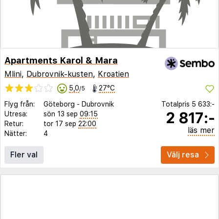
Apartments Karol & Mara
Mlini
,
Dubrovnik-kusten
,
Kroatien
5,0
27°C
/5
Flyg från:
Göteborg
-
Dubrovnik
Totalpris
5 633:-
2 817:-
Utresa:
sön 13 sep
09:15
Retur:
tor 17 sep
22:00
läs mer
Nätter:
4
Fler val
Välj resa