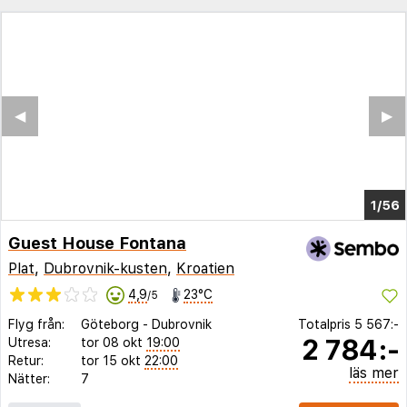
◀︎
▶︎
1/52
Guest House Fontana
Plat
,
Dubrovnik-kusten
,
Kroatien
4,9
23°C
/5
Flyg från:
Göteborg
-
Dubrovnik
Totalpris
5 567:-
2 784:-
Utresa:
tor 08 okt
19:00
Retur:
tor 15 okt
22:00
läs mer
Nätter:
7