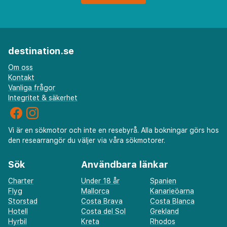
destination.se
Om oss
Kontakt
Vanliga frågor
Integritet & säkerhet
Vi är en sökmotor och inte en resebyrå. Alla bokningar görs hos
den researrangör du väljer via våra sökmotorer.
Sök
Användbara länkar
Charter
Under 18 år
Spanien
Flyg
Mallorca
Kanarieöarna
Storstad
Costa Brava
Costa Blanca
Hotell
Costa del Sol
Grekland
Hyrbil
Kreta
Rhodos