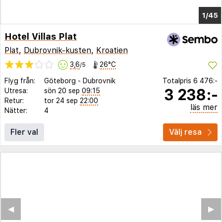
1/41
Hotel Villas Plat
Plat
,
Dubrovnik-kusten
,
Kroatien
3,6
26°C
/5
Flyg från:
Göteborg
-
Dubrovnik
Totalpris
6 476:-
3 238:-
Utresa:
sön 20 sep
09:15
Retur:
tor 24 sep
22:00
läs mer
Nätter:
4
Fler val
Välj resa