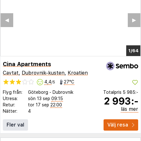
◀︎
▶︎
1/60
Cina Apartments
Cavtat
,
Dubrovnik-kusten
,
Kroatien
4,4
27°C
/5
Flyg från:
Göteborg
-
Dubrovnik
Totalpris
5 985:-
2 993:-
Utresa:
sön 13 sep
09:15
Retur:
tor 17 sep
22:00
läs mer
Nätter:
4
Fler val
Välj resa