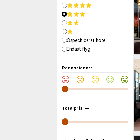
Ospecificerat hotell
Endast flyg
Recensioner:
—
Totalpris:
—