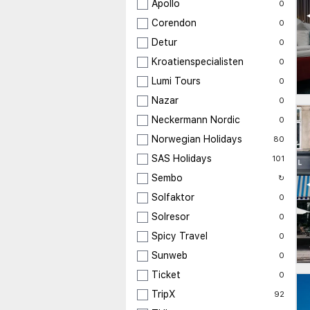
Apollo
0
Corendon
0
Detur
0
Kroatienspecialisten
0
Lumi Tours
0
Nazar
0
Neckermann Nordic
0
Norwegian Holidays
80
SAS Holidays
101
Sembo
↻
Solfaktor
0
Solresor
0
Spicy Travel
0
Sunweb
0
Ticket
0
TripX
92