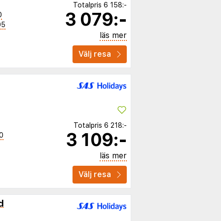
Totalpris
6 158:-
3 079:-
0
05
läs mer
Välj resa
Totalpris
6 218:-
3 109:-
0
läs mer
Välj resa
d