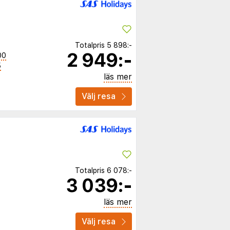
Totalpris
5 898:-
2 949:-
00
5
läs mer
Välj resa
Totalpris
6 078:-
3 039:-
läs mer
Välj resa