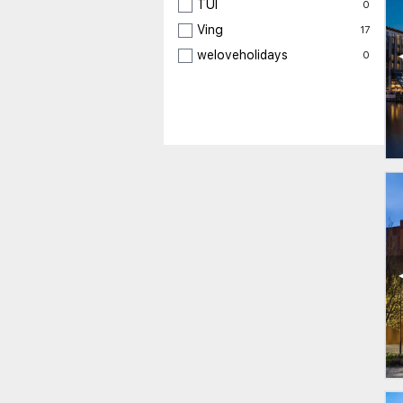
TUI
0
Ving
17
weloveholidays
0