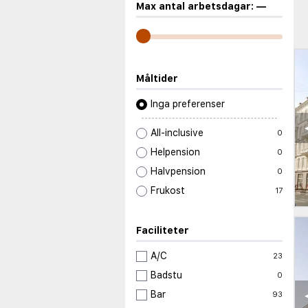
Max antal arbetsdagar:
—
Måltider
Inga preferenser
All-inclusive
0
Helpension
0
Halvpension
0
Frukost
17
Faciliteter
A/C
23
Badstu
0
Bar
93