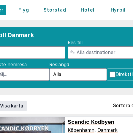
er
Flyg
Storstad
Hotell
Hyrbil
till Danmark
Res till
ste hemresa
Reslängd
Direktf
Sortera 
Visa karta
Scandic Kodbyen
Köpenhamn
,
Danmark