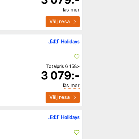
läs mer
Välj resa
Totalpris
6 158:-
3 079:-
5
läs mer
Välj resa