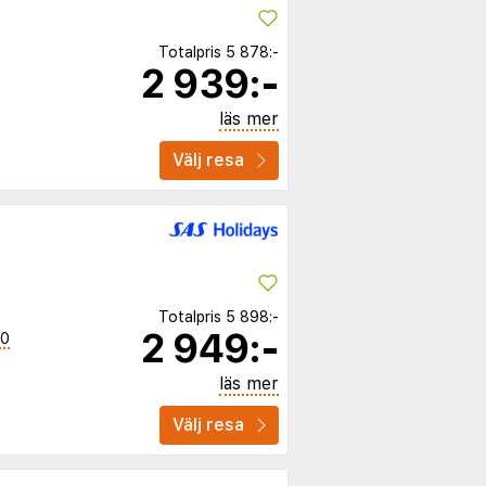
Totalpris
5 878:-
2 939:-
läs mer
Välj resa
Totalpris
5 898:-
2 949:-
00
läs mer
Välj resa