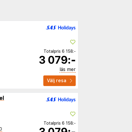
Totalpris
6 158:-
3 079:-
läs mer
Välj resa
el
Totalpris
6 158:-
3 079:-
0