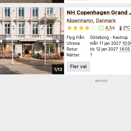
NH Copenhagen Grand 
Köpenhamn
,
Danmark
4,3
2°C
/5
Flyg från:
Göteborg
-
Kastrup
◀︎
▶︎
Utresa:
mån 11 jan 2027
10:0
Retur:
tis 12 jan 2027
14:05
Nätter:
1
Fler val
1/12
annons