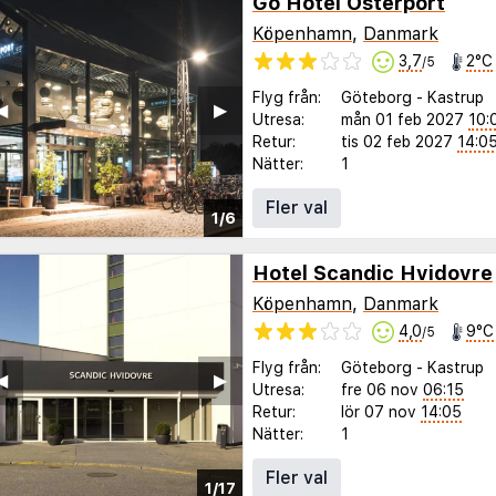
Go Hotel Osterport
Köpenhamn
,
Danmark
3,7
2°C
/5
Flyg från:
Göteborg
-
Kastrup
◀︎
▶︎
Utresa:
mån 01 feb 2027
10:
Retur:
tis 02 feb 2027
14:0
Nätter:
1
Fler val
1/6
Hotel Scandic Hvidovre
Köpenhamn
,
Danmark
4,0
9°C
/5
Flyg från:
Göteborg
-
Kastrup
◀︎
▶︎
Utresa:
fre 06 nov
06:15
Retur:
lör 07 nov
14:05
Nätter:
1
Fler val
1/17