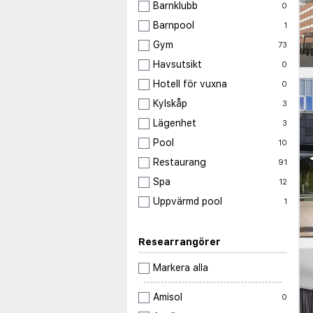
Barnklubb
0
Barnpool
1
Gym
73
Havsutsikt
0
Hotell för vuxna
0
Kylskåp
3
Lägenhet
3
Pool
10
Restaurang
91
Spa
12
Uppvärmd pool
1
Researrangörer
Markera alla
Amisol
0