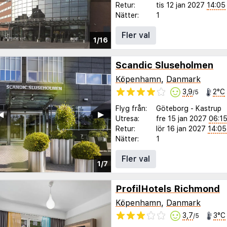
Retur:
tis 12 jan 2027
14:05
Nätter:
1
Fler val
1/16
Scandic Sluseholmen
Köpenhamn
,
Danmark
3,9
2°C
/5
Flyg från:
Göteborg
-
Kastrup
◀︎
▶︎
Utresa:
fre 15 jan 2027
06:1
Retur:
lör 16 jan 2027
14:05
Nätter:
1
Fler val
1/7
ProfilHotels Richmond
Köpenhamn
,
Danmark
3,7
3°C
/5