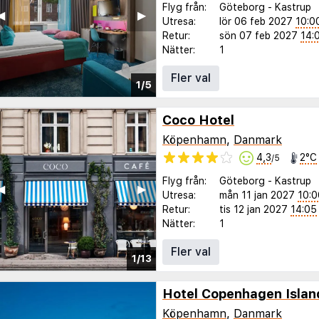
Flyg från:
Göteborg
-
Kastrup
◀︎
▶︎
Utresa:
lör 06 feb 2027
10:0
Retur:
sön 07 feb 2027
14:
Nätter:
1
Fler val
1/5
Coco Hotel
Köpenhamn
,
Danmark
4,3
2°C
/5
Flyg från:
Göteborg
-
Kastrup
◀︎
▶︎
Utresa:
mån 11 jan 2027
10:0
Retur:
tis 12 jan 2027
14:05
Nätter:
1
Fler val
1/13
Hotel Copenhagen Islan
Köpenhamn
,
Danmark