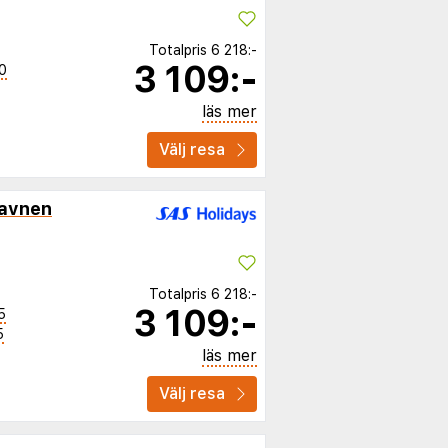
Totalpris
6 218:-
3 109:-
0
läs mer
Välj resa
avnen
Totalpris
6 218:-
3 109:-
5
5
läs mer
Välj resa