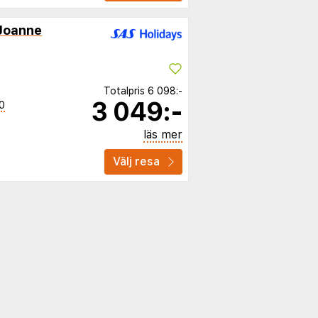
Joanne
Totalpris
6 098:-
3 049:-
0
läs mer
Välj resa