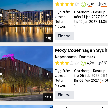
4,3
2°C
/5
Flyg från:
Göteborg
-
Kastrup
◀︎
▶︎
Utresa:
mån 11 jan 2027
10:0
Retur:
tis 12 jan 2027
14:05
Nätter:
1
Fler val
1/8
Moxy Copenhagen Sydh
Köpenhamn
,
Danmark
4,2
3°C
/5
Flyg från:
Göteborg
-
Kastrup
◀︎
▶︎
Utresa:
fre 05 feb 2027
06:1
Retur:
lör 06 feb 2027
14:0
Nätter:
1
Fler val
1/11