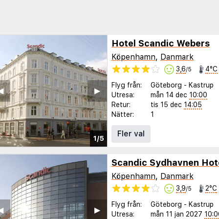
Hotel Scandic Webers
Köpenhamn
,
Danmark
3,6
4°C
/5
Flyg från:
Göteborg
-
Kastrup
◀︎
▶︎
Utresa:
mån 14 dec
10:00
Retur:
tis 15 dec
14:05
Nätter:
1
Fler val
1/5
Scandic Sydhavnen Hot
Köpenhamn
,
Danmark
3,9
2°C
/5
Flyg från:
Göteborg
-
Kastrup
◀︎
▶︎
Utresa:
mån 11 jan 2027
10:0