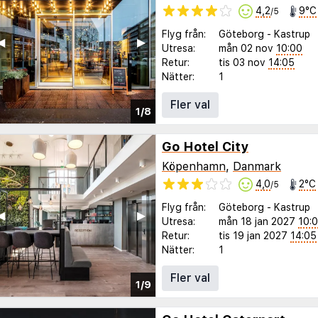
4,2
9°C
/5
Flyg från:
Göteborg
-
Kastrup
◀︎
▶︎
Utresa:
mån 02 nov
10:00
Retur:
tis 03 nov
14:05
Nätter:
1
Fler val
1/8
Go Hotel City
Köpenhamn
,
Danmark
4,0
2°C
/5
Flyg från:
Göteborg
-
Kastrup
◀︎
▶︎
Utresa:
mån 18 jan 2027
10:
Retur:
tis 19 jan 2027
14:05
Nätter:
1
Fler val
1/9