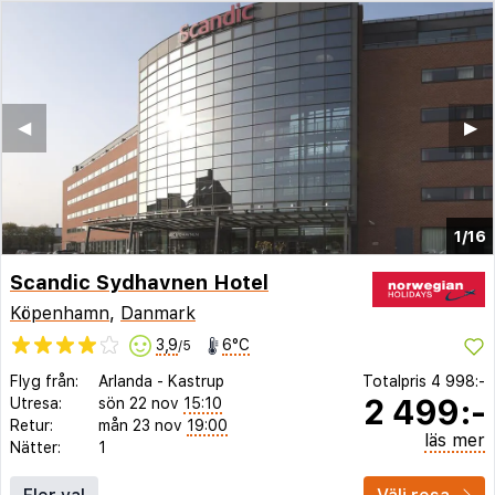
◀︎
▶︎
1/16
Scandic Sydhavnen Hotel
Köpenhamn
,
Danmark
3,9
6°C
/5
Flyg från:
Arlanda
-
Kastrup
Totalpris
4 998:-
2 499:-
Utresa:
sön 22 nov
15:10
Retur:
mån 23 nov
19:00
läs mer
Nätter:
1