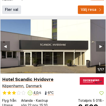
Fler val
Välj resa
◀︎
▶︎
1/17
Hotel Scandic Hvidovre
Köpenhamn
,
Danmark
4,0
6°C
/5
Flyg från:
Arlanda
-
Kastrup
Totalpris
5 018:-
Utresa:
sön 22 nov
15:10