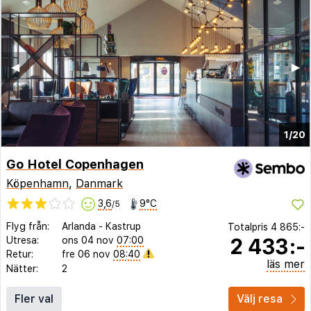
◀︎
▶︎
1/20
Go Hotel Copenhagen
Köpenhamn
,
Danmark
3,6
9°C
/5
Flyg från:
Arlanda
-
Kastrup
Totalpris
4 865:-
2 433:-
Utresa:
ons 04 nov
07:00
Retur:
fre 06 nov
08:40
läs mer
Nätter:
2
Fler val
Välj resa