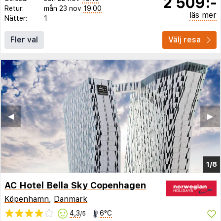
2 509:-
Retur:
mån 23 nov
19:00
läs mer
Nätter:
1
Fler val
Välj resa
◀︎
▶︎
1/8
AC Hotel Bella Sky Copenhagen
Köpenhamn
,
Danmark
4,3
6°C
/5