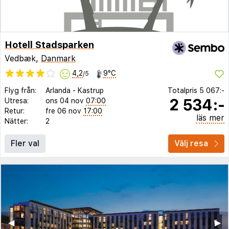
Hotell Stadsparken
Vedbæk,
Danmark
4,2
9°C
/5
Flyg från:
Arlanda
-
Kastrup
Totalpris
5 067:-
2 534:-
Utresa:
ons 04 nov
07:00
Retur:
fre 06 nov
17:00
läs mer
Nätter:
2
Fler val
Välj resa
◀︎
▶︎