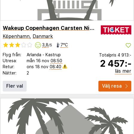
Wakeup Copenhagen Carsten Niebuhrs Gade
Köpenhamn
,
Danmark
3,8
7°C
/5
Flyg från:
Arlanda
-
Kastrup
Totalpris
4 913:-
2 457:-
Utresa:
mån 16 nov
08:50
Retur:
ons 18 nov
08:40
läs mer
Nätter:
2
Fler val
Välj resa