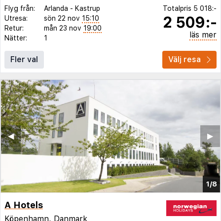
Flyg från:
Arlanda
-
Kastrup
Totalpris
5 018:-
2 509:-
Utresa:
sön 22 nov
15:10
Retur:
mån 23 nov
19:00
läs mer
Nätter:
1
Fler val
Välj resa
◀︎
▶︎
1/8
A Hotels
Köpenhamn
,
Danmark