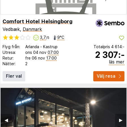
Comfort Hotel Helsingborg
Vedbæk,
Danmark
3,7
9°C
/5
Flyg från:
Arlanda
-
Kastrup
Totalpris
4 614:-
2 307:-
Utresa:
ons 04 nov
07:00
Retur:
fre 06 nov
17:00
läs mer
Nätter:
2
Fler val
Välj resa
◀︎
▶︎