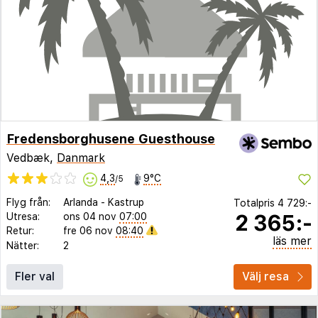
Fredensborghusene Guesthouse
Vedbæk,
Danmark
4,3
9°C
/5
Flyg från:
Arlanda
-
Kastrup
Totalpris
4 729:-
2 365:-
Utresa:
ons 04 nov
07:00
Retur:
fre 06 nov
08:40
läs mer
Nätter:
2
Fler val
Välj resa