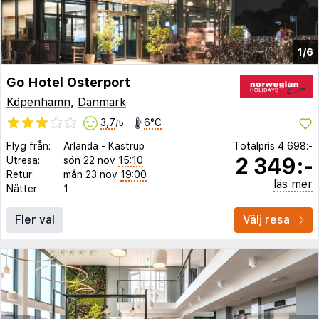
1/6
Go Hotel Osterport
Köpenhamn
,
Danmark
3,7
6°C
/5
Flyg från:
Arlanda
-
Kastrup
Totalpris
4 698:-
2 349:-
Utresa:
sön 22 nov
15:10
Retur:
mån 23 nov
19:00
läs mer
Nätter:
1
Fler val
Välj resa