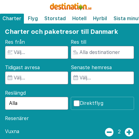
Charter
Flyg
Storstad
Hotell
Hyrbil
Sista minu
Charter och paketresor till Danmark
Res från
Res till
Tidigast avresa
Senaste hemresa
Reslängd
Direktflyg
Resenärer
Vuxna
2