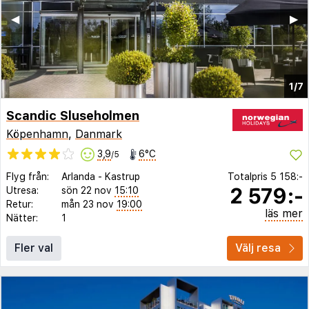
◀︎
▶︎
1/7
Scandic Sluseholmen
Köpenhamn
,
Danmark
3,9
6°C
/5
Flyg från:
Arlanda
-
Kastrup
Totalpris
5 158:-
2 579:-
Utresa:
sön 22 nov
15:10
Retur:
mån 23 nov
19:00
läs mer
Nätter:
1
Fler val
Välj resa