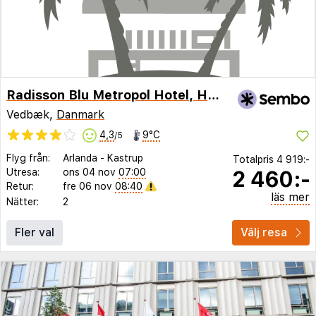
Radisson Blu Metropol Hotel, Helsingborg
Vedbæk,
Danmark
4,3
9°C
/5
Flyg från:
Arlanda
-
Kastrup
Totalpris
4 919:-
2 460:-
Utresa:
ons 04 nov
07:00
Retur:
fre 06 nov
08:40
läs mer
Nätter:
2
Fler val
Välj resa