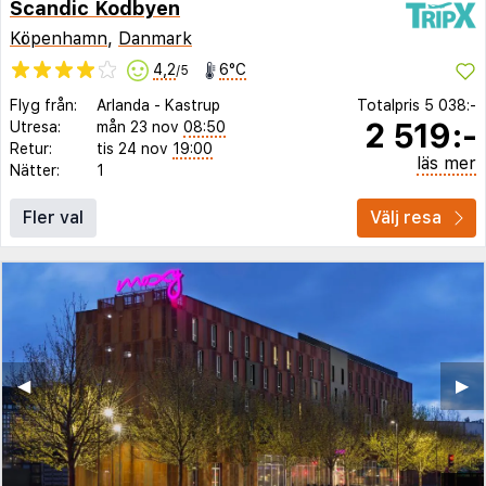
Scandic Kodbyen
Köpenhamn
,
Danmark
4,2
6°C
/5
Flyg från:
Arlanda
-
Kastrup
Totalpris
5 038:-
2 519:-
Utresa:
mån 23 nov
08:50
Retur:
tis 24 nov
19:00
läs mer
Nätter:
1
Fler val
Välj resa
◀︎
▶︎