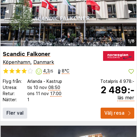
◀︎
▶︎
1/8
Scandic Falkoner
Köpenhamn
,
Danmark
4,3
8°C
/5
Flyg från:
Arlanda
-
Kastrup
Totalpris
4 978:-
2 489:-
Utresa:
tis 10 nov
08:50
Retur:
ons 11 nov
17:00
läs mer
Nätter:
1
Fler val
Välj resa