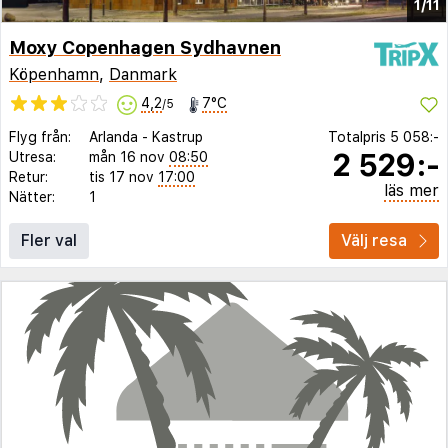
1/11
Moxy Copenhagen Sydhavnen
Köpenhamn
,
Danmark
4,2
7°C
/5
Flyg från:
Arlanda
-
Kastrup
Totalpris
5 058:-
2 529:-
Utresa:
mån 16 nov
08:50
Retur:
tis 17 nov
17:00
läs mer
Nätter:
1
Fler val
Välj resa