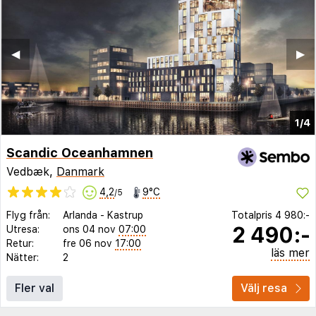
◀︎
▶︎
1/4
Scandic Oceanhamnen
Vedbæk,
Danmark
4,2
9°C
/5
Flyg från:
Arlanda
-
Kastrup
Totalpris
4 980:-
2 490:-
Utresa:
ons 04 nov
07:00
Retur:
fre 06 nov
17:00
läs mer
Nätter:
2
Fler val
Välj resa