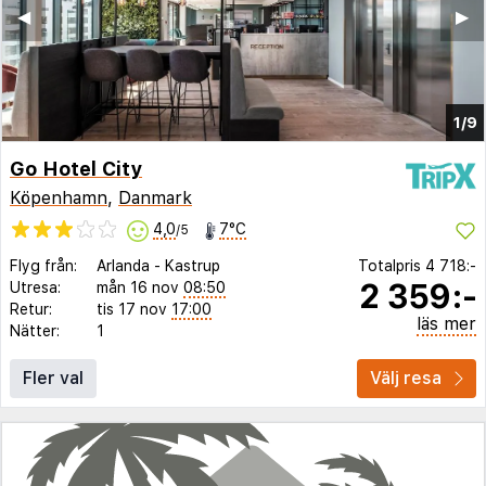
◀︎
▶︎
1/9
Go Hotel City
Köpenhamn
,
Danmark
4,0
7°C
/5
Flyg från:
Arlanda
-
Kastrup
Totalpris
4 718:-
2 359:-
Utresa:
mån 16 nov
08:50
Retur:
tis 17 nov
17:00
läs mer
Nätter:
1
Fler val
Välj resa