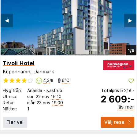
◀︎
▶︎
1/8
Tivoli Hotel
Köpenhamn
,
Danmark
4,3
6°C
/5
Flyg från:
Arlanda
-
Kastrup
Totalpris
5 218:-
2 609:-
Utresa:
sön 22 nov
15:10
Retur:
mån 23 nov
19:00
läs mer
Nätter:
1
Fler val
Välj resa