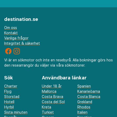
destination.se
Om oss
Kontakt
Vanliga frågor
Integritet & säkerhet
Vi är en sökmotor och inte en resebyrå. Alla bokningar görs hos
den researrangör du väljer via våra sökmotorer.
Sök
Användbara länkar
Charter
Under 18 år
Spanien
Flyg
Mallorca
Kanarieöarna
Storstad
Costa Brava
Costa Blanca
Hotell
Costa del Sol
Grekland
Hyrbil
Kreta
Rhodos
Sista minuten
Turkiet
Italien