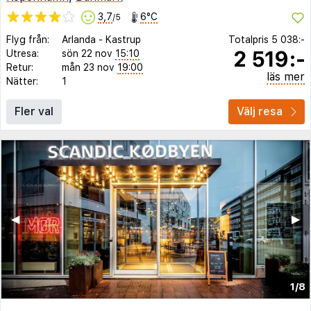
3,7
6°C
/5
Flyg från:
Arlanda
-
Kastrup
Totalpris
5 038:-
2 519:-
Utresa:
sön 22 nov
15:10
Retur:
mån 23 nov
19:00
läs mer
Nätter:
1
Fler val
Välj resa
◀︎
▶︎
1/8