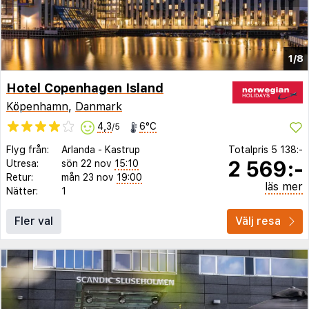
1/8
Hotel Copenhagen Island
Köpenhamn
,
Danmark
4,3
6°C
/5
Flyg från:
Arlanda
-
Kastrup
Totalpris
5 138:-
2 569:-
Utresa:
sön 22 nov
15:10
Retur:
mån 23 nov
19:00
läs mer
Nätter:
1
Fler val
Välj resa