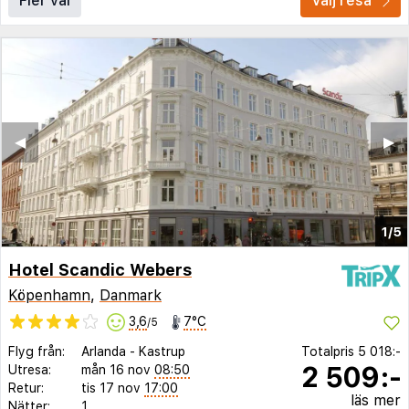
Fler val
Välj resa
◀︎
▶︎
1/5
Hotel Scandic Webers
Köpenhamn
,
Danmark
3,6
7°C
/5
Flyg från:
Arlanda
-
Kastrup
Totalpris
5 018:-
2 509:-
Utresa:
mån 16 nov
08:50
Retur:
tis 17 nov
17:00
läs mer
Nätter:
1