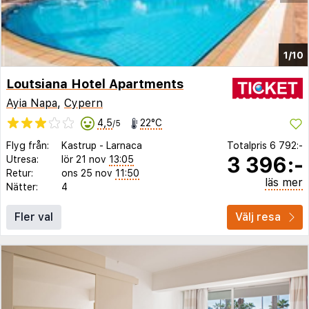
1/10
Loutsiana Hotel Apartments
Ayia Napa
,
Cypern
4,5
22°C
/5
Flyg från:
Kastrup
-
Larnaca
Totalpris
6 792:-
3 396:-
Utresa:
lör 21 nov
13:05
Retur:
ons 25 nov
11:50
läs mer
Nätter:
4
Fler val
Välj resa