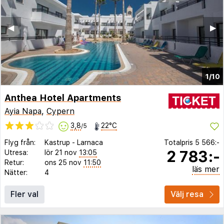
◀︎
▶︎
1/10
Anthea Hotel Apartments
Ayia Napa
,
Cypern
3,8
22°C
/5
Flyg från:
Kastrup
-
Larnaca
Totalpris
5 566:-
2 783:-
Utresa:
lör 21 nov
13:05
Retur:
ons 25 nov
11:50
läs mer
Nätter:
4
Fler val
Välj resa