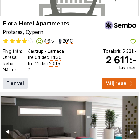
Flora Hotel Apartments
Protaras
,
Cypern
4,6
20°C
/5
Flyg från:
Kastrup
-
Larnaca
Totalpris
5 221:-
2 611:-
Utresa:
fre 04 dec
14:30
Retur:
fre 11 dec
20:15
läs mer
Nätter:
7
Fler val
Välj resa
◀︎
▶︎