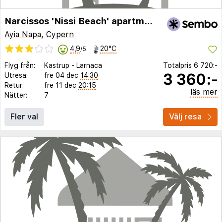
Narcissos 'Nissi Beach' apartment C3
Ayia Napa
,
Cypern
4,9
20°C
/5
Flyg från:
Kastrup
-
Larnaca
Totalpris
6 720:-
3 360:-
Utresa:
fre 04 dec
14:30
Retur:
fre 11 dec
20:15
läs mer
Nätter:
7
Fler val
Välj resa