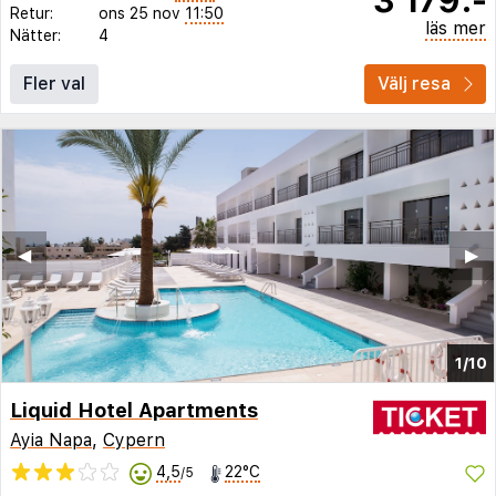
Retur:
ons 25 nov
11:50
läs mer
Nätter:
4
Fler val
Välj resa
◀︎
▶︎
1/10
Liquid Hotel Apartments
Ayia Napa
,
Cypern
4,5
22°C
/5