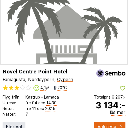
Novel Centre Point Hotel
Famagusta, Nordcypern,
Cypern
4,1
20°C
/5
Flyg från:
Kastrup
-
Larnaca
Totalpris
6 267:-
3 134:-
Utresa:
fre 04 dec
14:30
Retur:
fre 11 dec
20:15
läs mer
Nätter:
7
Fler val
Välj resa