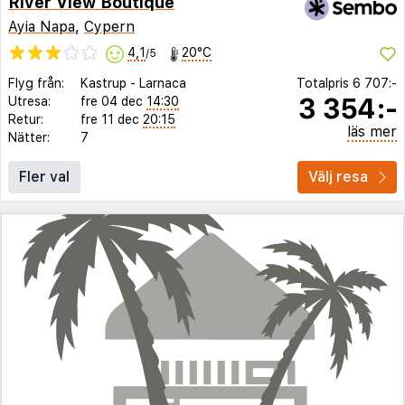
River View Boutique
Ayia Napa
,
Cypern
4,1
20°C
/5
Flyg från:
Kastrup
-
Larnaca
Totalpris
6 707:-
3 354:-
Utresa:
fre 04 dec
14:30
Retur:
fre 11 dec
20:15
läs mer
Nätter:
7
Fler val
Välj resa