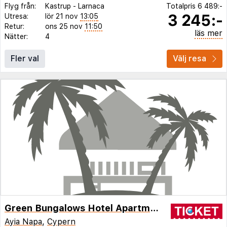
Flyg från:
Kastrup
-
Larnaca
Totalpris
6 489:-
3 245:-
Utresa:
lör 21 nov
13:05
Retur:
ons 25 nov
11:50
läs mer
Nätter:
4
Fler val
Välj resa
Green Bungalows Hotel Apartments
Ayia Napa
,
Cypern