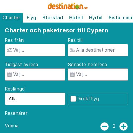
Charter
Flyg
Storstad
Hotell
Hyrbil
Sista minu
Charter och paketresor till Cypern
Res från
Res till
Tidigast avresa
Senaste hemresa
Reslängd
Direktflyg
Resenärer
Vuxna
2