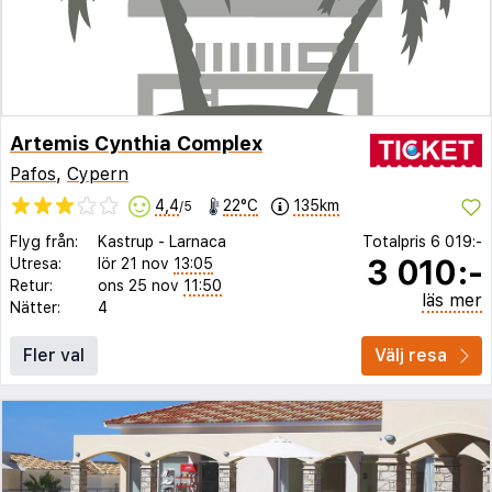
Artemis Cynthia Complex
Pafos
,
Cypern
4,4
22°C
135km
/5
Flyg från:
Kastrup
-
Larnaca
Totalpris
6 019:-
3 010:-
Utresa:
lör 21 nov
13:05
Retur:
ons 25 nov
11:50
läs mer
Nätter:
4
Fler val
Välj resa