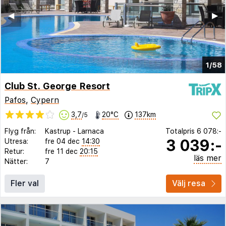
◀︎
▶︎
1/58
Club St. George Resort
Pafos
,
Cypern
3,7
20°C
137km
/5
Flyg från:
Kastrup
-
Larnaca
Totalpris
6 078:-
3 039:-
Utresa:
fre 04 dec
14:30
Retur:
fre 11 dec
20:15
läs mer
Nätter:
7
Fler val
Välj resa