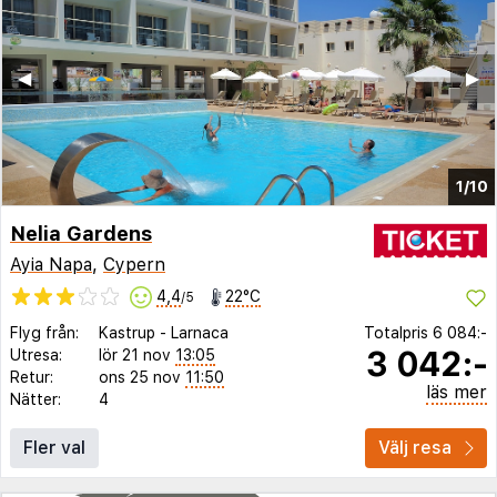
◀︎
▶︎
1/10
Nelia Gardens
Ayia Napa
,
Cypern
4,4
22°C
/5
Flyg från:
Kastrup
-
Larnaca
Totalpris
6 084:-
3 042:-
Utresa:
lör 21 nov
13:05
Retur:
ons 25 nov
11:50
läs mer
Nätter:
4
Fler val
Välj resa