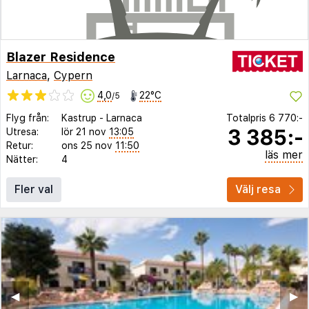
Blazer Residence
Larnaca
,
Cypern
4,0
22°C
/5
Flyg från:
Kastrup
-
Larnaca
Totalpris
6 770:-
3 385:-
Utresa:
lör 21 nov
13:05
Retur:
ons 25 nov
11:50
läs mer
Nätter:
4
Fler val
Välj resa
◀︎
▶︎