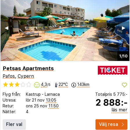
◀︎
▶︎
1/10
Petsas Apartments
Pafos
,
Cypern
4,3
22°C
143km
/5
Flyg från:
Kastrup
-
Larnaca
Totalpris
5 775:-
2 888:-
Utresa:
lör 21 nov
13:05
Retur:
ons 25 nov
11:50
läs mer
Nätter:
4
Fler val
Välj resa