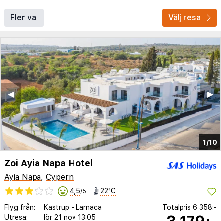
Fler val
Välj resa
◀︎
▶︎
1/10
Zoi Ayia Napa Hotel
Ayia Napa
,
Cypern
4,5
22°C
/5
Flyg från:
Kastrup
-
Larnaca
Totalpris
6 358:-
3 179:-
Utresa:
lör 21 nov
13:05