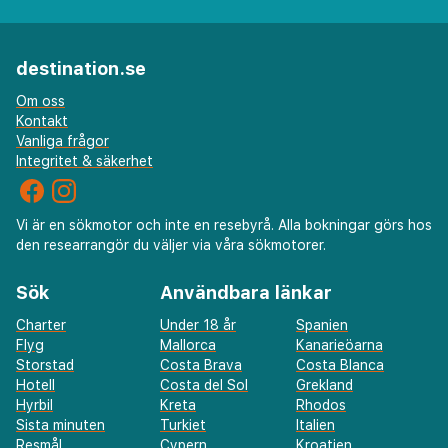
destination.se
Om oss
Kontakt
Vanliga frågor
Integritet & säkerhet
Vi är en sökmotor och inte en resebyrå. Alla bokningar görs hos
den researrangör du väljer via våra sökmotorer.
Sök
Användbara länkar
Charter
Under 18 år
Spanien
Flyg
Mallorca
Kanarieöarna
Storstad
Costa Brava
Costa Blanca
Hotell
Costa del Sol
Grekland
Hyrbil
Kreta
Rhodos
Sista minuten
Turkiet
Italien
Resmål
Cypern
Kroatien