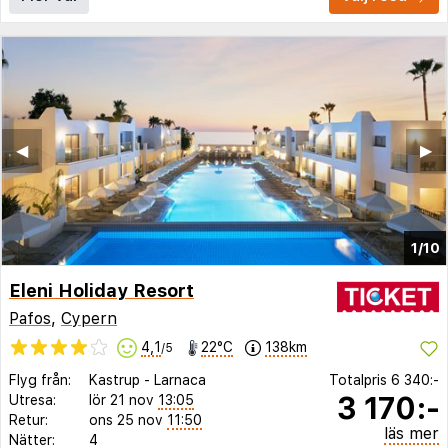
◀︎
▶︎
1/10
Eleni Holiday Resort
Pafos
,
Cypern
4,1
22°C
138km
/5
Flyg från:
Kastrup
-
Larnaca
Totalpris
6 340:-
3 170:-
Utresa:
lör 21 nov
13:05
Retur:
ons 25 nov
11:50
läs mer
Nätter:
4