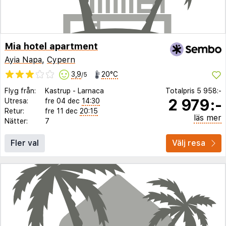
Mia hotel apartment
Ayia Napa
,
Cypern
3,9
20°C
/5
Flyg från:
Kastrup
-
Larnaca
Totalpris
5 958:-
2 979:-
Utresa:
fre 04 dec
14:30
Retur:
fre 11 dec
20:15
läs mer
Nätter:
7
Fler val
Välj resa