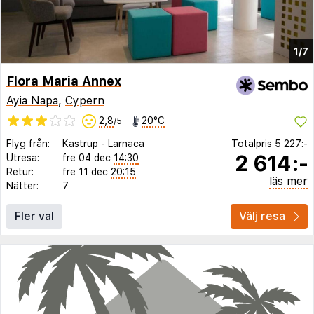
1/7
Flora Maria Annex
Ayia Napa
,
Cypern
2,8
20°C
/5
Flyg från:
Kastrup
-
Larnaca
Totalpris
5 227:-
2 614:-
Utresa:
fre 04 dec
14:30
Retur:
fre 11 dec
20:15
läs mer
Nätter:
7
Fler val
Välj resa