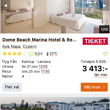
◀︎
▶︎
1/10
Dome Beach Marina Hotel & Resort
Ayia Napa
,
Cypern
4,0
22°C
/5
Flyg från:
Kastrup
-
Larnaca
Totalpris
6 826:-
3 413:-
Utresa:
lör 21 nov
13:05
Retur:
ons 25 nov
11:50
läs mer
Nätter:
4
Fler val
Välj resa