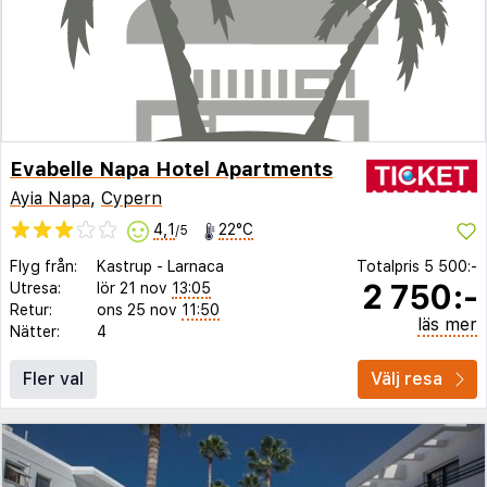
Evabelle Napa Hotel Apartments
Ayia Napa
,
Cypern
4,1
22°C
/5
Flyg från:
Kastrup
-
Larnaca
Totalpris
5 500:-
2 750:-
Utresa:
lör 21 nov
13:05
Retur:
ons 25 nov
11:50
läs mer
Nätter:
4
Fler val
Välj resa