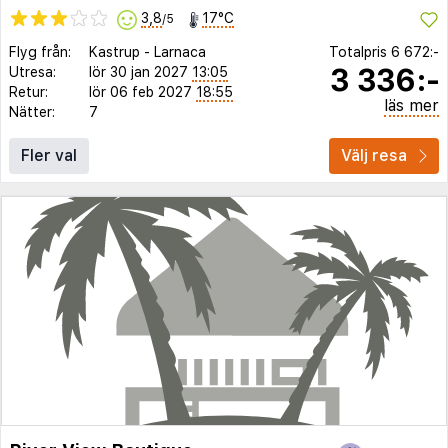
3,8
17°C
/5
Flyg från:
Kastrup
-
Larnaca
Totalpris
6 672:-
3 336:-
Utresa:
lör 30 jan 2027
13:05
Retur:
lör 06 feb 2027
18:55
läs mer
Nätter:
7
Fler val
Välj resa