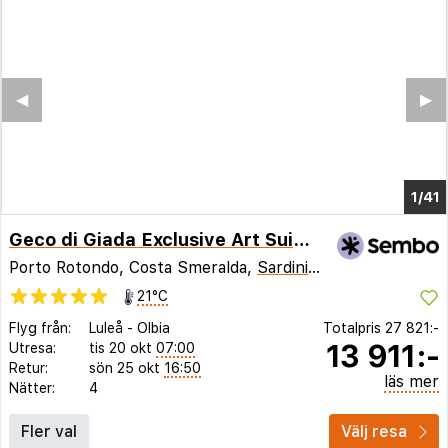
◀︎
▶︎
1/37
Geco di Giada Exclusive Art Suites
Porto Rotondo, Costa Smeralda,
Sardinien
,
Italien
21°C
Flyg från:
Luleå
-
Olbia
Totalpris
27 821:-
13 911:-
Utresa:
tis 20 okt
07:00
Retur:
sön 25 okt
16:50
läs mer
Nätter:
4
Fler val
Välj resa