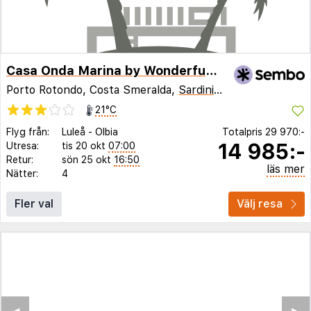
Casa Onda Marina by Wonderful Italy
Porto Rotondo, Costa Smeralda,
Sardinien
,
Italien
21°C
Flyg från:
Luleå
-
Olbia
Totalpris
29 970:-
14 985:-
Utresa:
tis 20 okt
07:00
Retur:
sön 25 okt
16:50
läs mer
Nätter:
4
Fler val
Välj resa