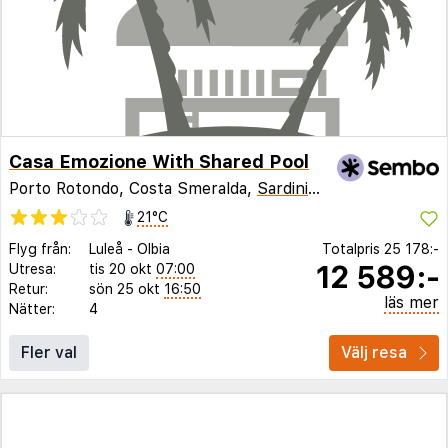
Casa Emozione With Shared Pool
Porto Rotondo, Costa Smeralda,
Sardinien
,
Italien
21°C
Flyg från:
Luleå
-
Olbia
Totalpris
25 178:-
12 589:-
Utresa:
tis 20 okt
07:00
Retur:
sön 25 okt
16:50
läs mer
Nätter:
4
Fler val
Välj resa