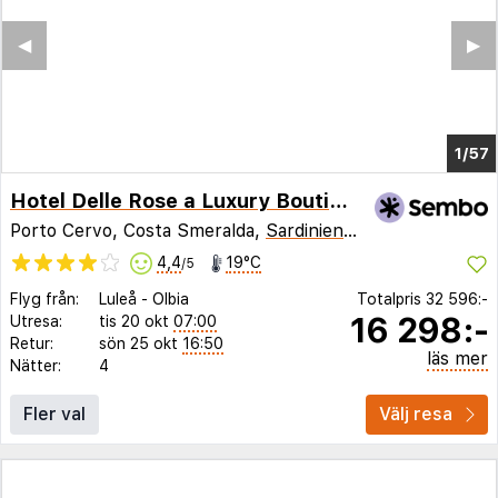
◀︎
▶︎
1/50
Hotel Delle Rose a Luxury Boutique Hotel
Porto Cervo, Costa Smeralda,
Sardinien
,
Italien
4,4
19°C
/5
Flyg från:
Luleå
-
Olbia
Totalpris
32 596:-
16 298:-
Utresa:
tis 20 okt
07:00
Retur:
sön 25 okt
16:50
läs mer
Nätter:
4
Fler val
Välj resa