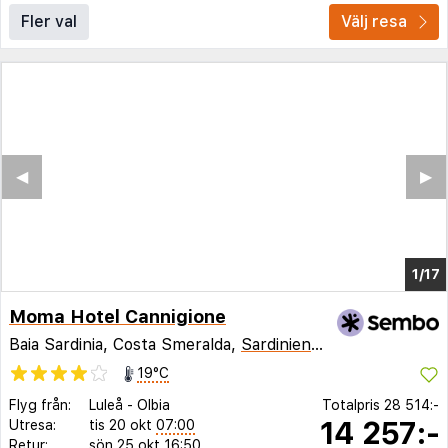
Fler val
Välj resa
◀︎
▶︎
1/13
Moma Hotel Cannigione
Baia Sardinia, Costa Smeralda,
Sardinien
,
Italien
19°C
Flyg från:
Luleå
-
Olbia
Totalpris
28 514:-
14 257:-
Utresa:
tis 20 okt
07:00
Retur:
sön 25 okt
16:50