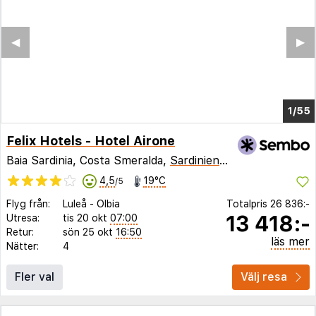
◀︎
▶︎
1/51
Felix Hotels - Hotel Airone
Baia Sardinia, Costa Smeralda,
Sardinien
,
Italien
4,5
19°C
/5
Flyg från:
Luleå
-
Olbia
Totalpris
26 836:-
13 418:-
Utresa:
tis 20 okt
07:00
Retur:
sön 25 okt
16:50
läs mer
Nätter:
4
Fler val
Välj resa