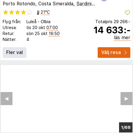
Porto Rotondo, Costa Smeralda,
Sardinien
,
Italien
21°C
Flyg från:
Luleå
-
Olbia
Totalpris
29 266:-
14 633:-
Utresa:
tis 20 okt
07:00
Retur:
sön 25 okt
16:50
läs mer
Nätter:
4
Fler val
Välj resa
◀︎
▶︎
1/64