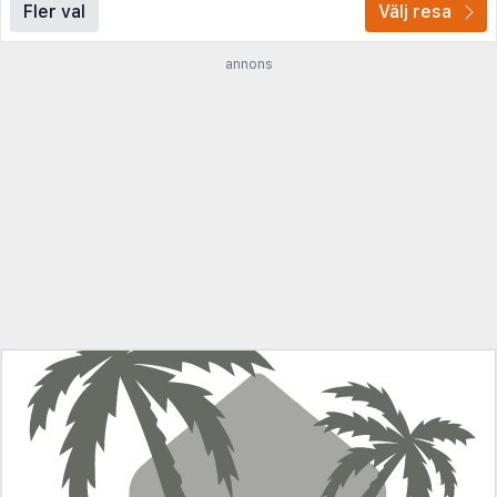
Fler val
Välj resa
annons