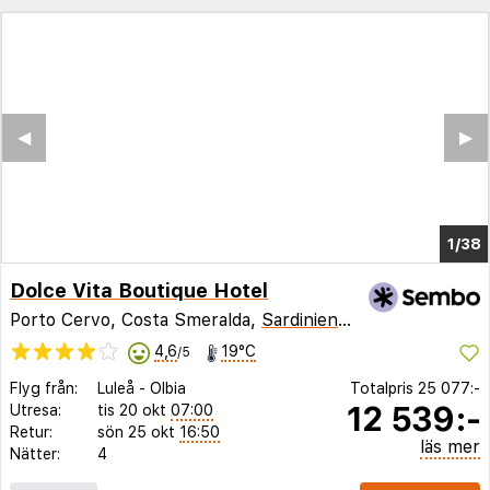
◀︎
▶︎
1/33
Dolce Vita Boutique Hotel
Porto Cervo, Costa Smeralda,
Sardinien
,
Italien
4,6
19°C
/5
Flyg från:
Luleå
-
Olbia
Totalpris
25 077:-
12 539:-
Utresa:
tis 20 okt
07:00
Retur:
sön 25 okt
16:50
läs mer
Nätter:
4