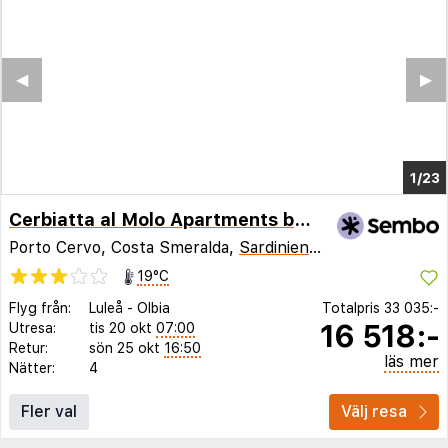
◀︎
▶︎
1/19
Cerbiatta al Molo Apartments by Wonderful Italy
Porto Cervo, Costa Smeralda,
Sardinien
,
Italien
19°C
Flyg från:
Luleå
-
Olbia
Totalpris
33 035:-
16 518:-
Utresa:
tis 20 okt
07:00
Retur:
sön 25 okt
16:50
läs mer
Nätter:
4
Fler val
Välj resa