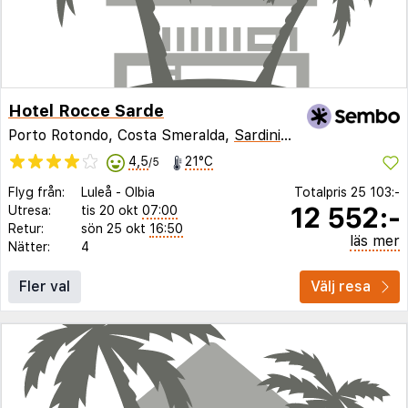
Hotel Rocce Sarde
Porto Rotondo, Costa Smeralda,
Sardinien
,
Italien
4,5
21°C
/5
Flyg från:
Luleå
-
Olbia
Totalpris
25 103:-
12 552:-
Utresa:
tis 20 okt
07:00
Retur:
sön 25 okt
16:50
läs mer
Nätter:
4
Fler val
Välj resa