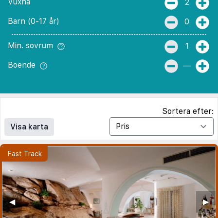
Vuxna
2
Barn (0-17 år)
0
Min. sovrum
1
Boende
—
Sortera efter:
Visa karta
◀︎
▶︎