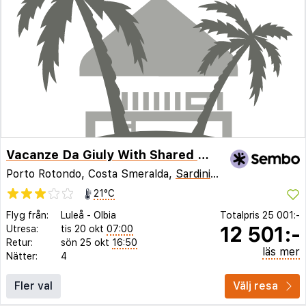
Vacanze Da Giuly With Shared Pool
Porto Rotondo, Costa Smeralda,
Sardinien
,
Italien
21°C
Flyg från:
Luleå
-
Olbia
Totalpris
25 001:-
12 501:-
Utresa:
tis 20 okt
07:00
Retur:
sön 25 okt
16:50
läs mer
Nätter:
4
Fler val
Välj resa