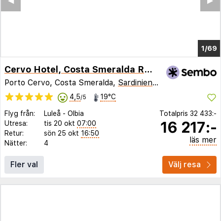
◀︎
▶︎
1/65
Cervo Hotel, Costa Smeralda Resort
Porto Cervo, Costa Smeralda,
Sardinien
,
Italien
4,5
19°C
/5
Flyg från:
Luleå
-
Olbia
Totalpris
32 433:-
16 217:-
Utresa:
tis 20 okt
07:00
Retur:
sön 25 okt
16:50
läs mer
Nätter:
4
Fler val
Välj resa