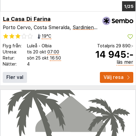
1/21
La Casa Di Farina
Porto Cervo, Costa Smeralda,
Sardinien
,
Italien
19°C
Flyg från:
Luleå
-
Olbia
Totalpris
29 890:-
14 945:-
Utresa:
tis 20 okt
07:00
Retur:
sön 25 okt
16:50
läs mer
Nätter:
4
Fler val
Välj resa