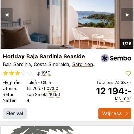
◀︎
▶︎
1/26
Hotiday Baja Sardinia Seaside
Baia Sardinia, Costa Smeralda,
Sardinien
,
Italien
19°C
Flyg från:
Luleå
-
Olbia
Totalpris
24 387:-
12 194:-
Utresa:
tis 20 okt
07:00
Retur:
sön 25 okt
16:50
läs mer
Nätter:
4
Fler val
Välj resa