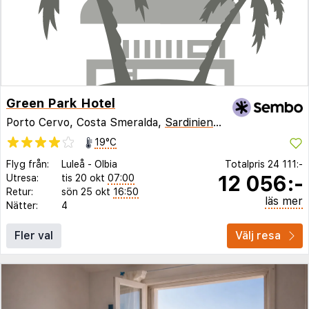
Green Park Hotel
Porto Cervo, Costa Smeralda,
Sardinien
,
Italien
19°C
Flyg från:
Luleå
-
Olbia
Totalpris
24 111:-
12 056:-
Utresa:
tis 20 okt
07:00
Retur:
sön 25 okt
16:50
läs mer
Nätter:
4
Fler val
Välj resa