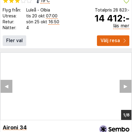
19°C
Flyg från:
Luleå
-
Olbia
Totalpris
28 823:-
14 412:-
Utresa:
tis 20 okt
07:00
Retur:
sön 25 okt
16:50
läs mer
Nätter:
4
Fler val
Välj resa
◀︎
▶︎
1/4
Aironi 34