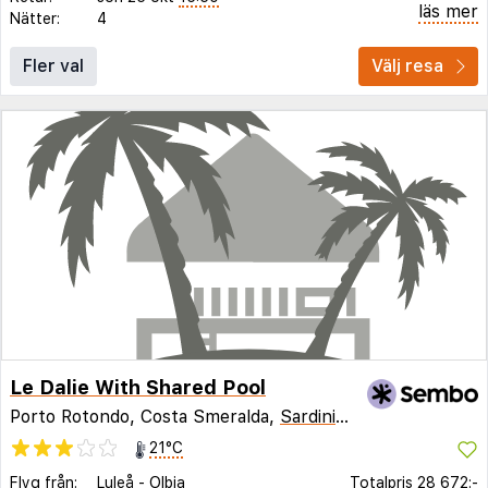
läs mer
Nätter:
4
Fler val
Välj resa
Le Dalie With Shared Pool
Porto Rotondo, Costa Smeralda,
Sardinien
,
Italien
21°C
Flyg från:
Luleå
-
Olbia
Totalpris
28 672:-