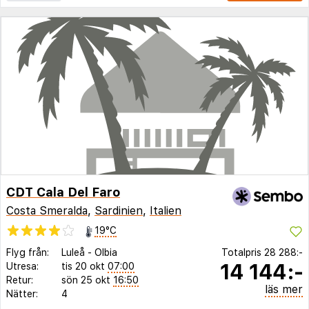
CDT Cala Del Faro
Costa Smeralda
,
Sardinien
,
Italien
19°C
Flyg från:
Luleå
-
Olbia
Totalpris
28 288:-
14 144:-
Utresa:
tis 20 okt
07:00
Retur:
sön 25 okt
16:50
läs mer
Nätter:
4