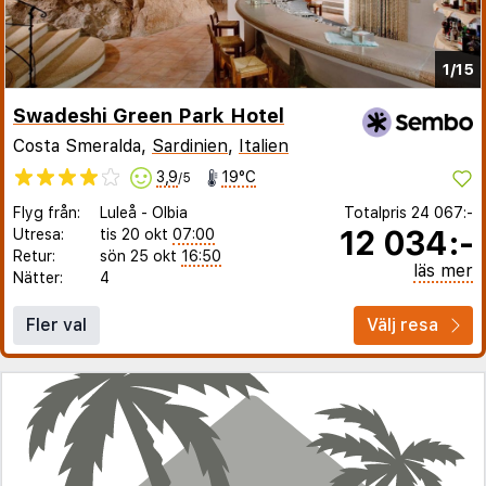
1/15
Swadeshi Green Park Hotel
Costa Smeralda,
Sardinien
,
Italien
3,9
19°C
/5
Flyg från:
Luleå
-
Olbia
Totalpris
24 067:-
12 034:-
Utresa:
tis 20 okt
07:00
Retur:
sön 25 okt
16:50
läs mer
Nätter:
4
Fler val
Välj resa