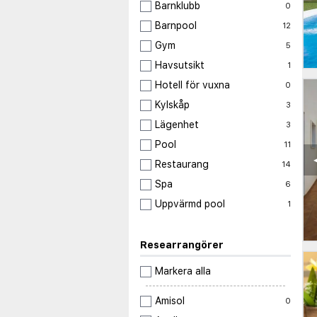
Barnklubb
0
Barnpool
12
Gym
5
Havsutsikt
1
Hotell för vuxna
0
Kylskåp
3
Lägenhet
3
Pool
11
Restaurang
14
Spa
6
Uppvärmd pool
1
Researrangörer
Markera alla
Amisol
0