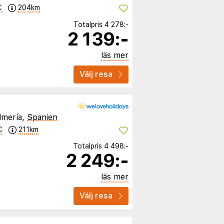
C
204km
Totalpris
4 278:-
2 139:-
läs mer
Välj resa
lmería,
Spanien
C
211km
Totalpris
4 498:-
2 249:-
läs mer
Välj resa