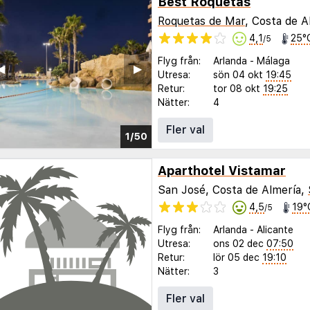
Best Roquetas
Roquetas de Mar
, Costa de A
4,1
25°
/5
Flyg från:
Arlanda
-
Málaga
◀︎
▶︎
Utresa:
sön 04 okt
19:45
Retur:
tor 08 okt
19:25
Nätter:
4
Fler val
1/50
Aparthotel Vistamar
San José, Costa de Almería,
4,5
19°
/5
Flyg från:
Arlanda
-
Alicante
Utresa:
ons 02 dec
07:50
Retur:
lör 05 dec
19:10
Nätter:
3
Fler val