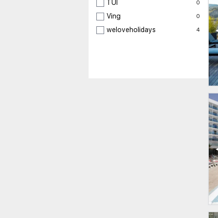
TUI
0
Ving
0
weloveholidays
4