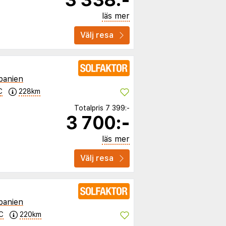
läs mer
Välj resa
panien
C
228km
Totalpris
7 399:-
3 700:-
läs mer
Välj resa
panien
C
220km