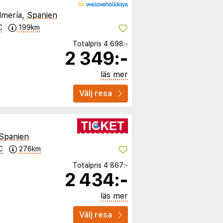
lmería,
Spanien
C
199km
Totalpris
4 698:-
2 349:-
läs mer
Välj resa
Spanien
C
276km
Totalpris
4 867:-
2 434:-
läs mer
Välj resa