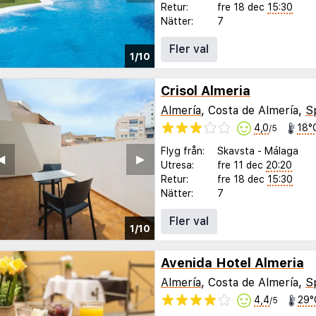
Retur:
fre 18 dec
15:30
Nätter:
7
Fler val
1/10
Crisol Almeria
Almería
, Costa de Almería,
S
4,0
18°
/5
Flyg från:
Skavsta
-
Málaga
◀︎
▶︎
Utresa:
fre 11 dec
20:20
Retur:
fre 18 dec
15:30
Nätter:
7
Fler val
1/10
Avenida Hotel Almeria
Almería
, Costa de Almería,
S
4,4
29°
/5