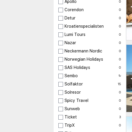
Apollo
0
Corendon
0
Detur
0
Kroatienspecialisten
0
Lumi Tours
0
Nazar
0
Neckermann Nordic
0
Norwegian Holidays
0
SAS Holidays
0
Sembo
↻
Solfaktor
15
Solresor
0
Spicy Travel
0
Sunweb
0
Ticket
3
TripX
0