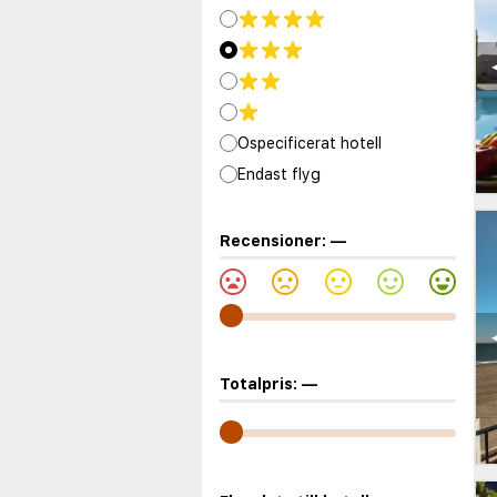
Ospecificerat hotell
Endast flyg
Recensioner:
—
Totalpris:
—