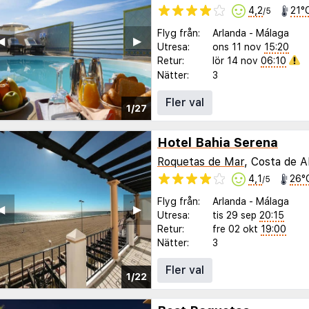
4,2
21°
/5
Flyg från:
Arlanda
-
Málaga
◀︎
▶︎
Utresa:
ons 11 nov
15:20
Retur:
lör 14 nov
06:10
Nätter:
3
Fler val
1/27
Hotel Bahia Serena
Roquetas de Mar
, Costa de A
4,1
26°
/5
Flyg från:
Arlanda
-
Málaga
◀︎
▶︎
Utresa:
tis 29 sep
20:15
Retur:
fre 02 okt
19:00
Nätter:
3
Fler val
1/22