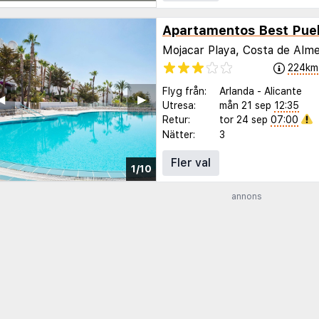
Apartamentos Best Pueb
Mojacar Playa, Costa de Alme
224km
Flyg från:
Arlanda
-
Alicante
◀︎
▶︎
Utresa:
mån 21 sep
12:35
Retur:
tor 24 sep
07:00
Nätter:
3
Fler val
1/10
annons