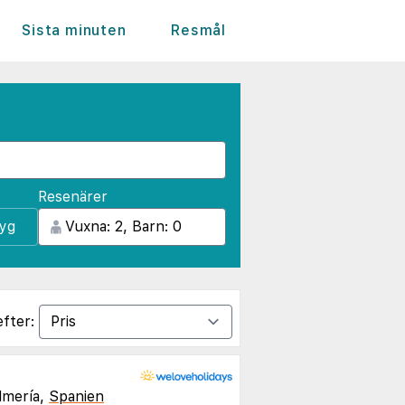
Sista minuten
Resmål
Resenärer
lyg
efter:
lmería,
Spanien