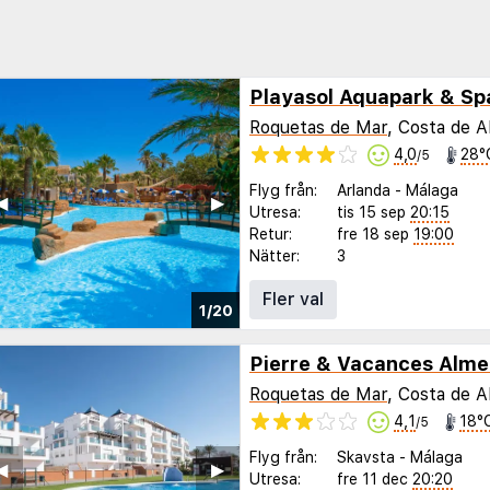
Playasol Aquapark & Sp
Roquetas de Mar
, Costa de A
4,0
28°
/5
Flyg från:
Arlanda
-
Málaga
◀︎
▶︎
Utresa:
tis 15 sep
20:15
Retur:
fre 18 sep
19:00
Nätter:
3
Fler val
1/20
Roquetas de Mar
, Costa de A
4,1
18°
/5
Flyg från:
Skavsta
-
Málaga
◀︎
▶︎
Utresa:
fre 11 dec
20:20