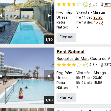
4,3
18°
/5
Flyg från:
Skavsta
-
Málaga
◀︎
▶︎
Utresa:
fre 11 dec
20:20
Retur:
fre 18 dec
15:30
Nätter:
7
Fler val
1/10
Best Sabinal
Roquetas de Mar
, Costa de A
4,3
23°
/5
Flyg från:
Västerås
-
Málaga
◀︎
▶︎
Utresa:
lör 17 okt
20:40
Retur:
lör 24 okt
15:55
Nätter:
7
Fler val
1/10