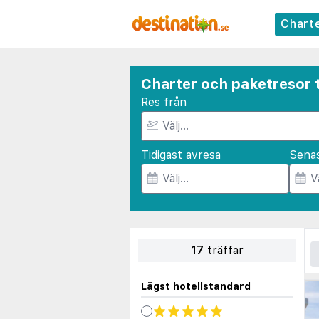
Chart
Charter och paketresor t
Res från
Tidigast avresa
Sena
17
träffar
Lägst hotellstandard