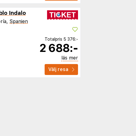
lo Indalo
ría,
Spanien
Totalpris
5 376:-
2 688:-
läs mer
Välj resa