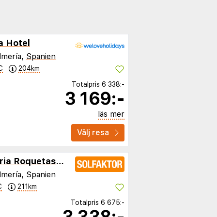
a Hotel
lmería,
Spanien
C
204km
Totalpris
6 338:-
3 169:-
läs mer
Välj resa
Pierre & Vacances Almeria Roquetas de Mar
lmería,
Spanien
C
211km
Totalpris
6 675:-
3 338:-