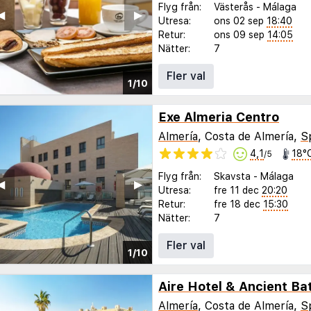
Flyg från:
Västerås
-
Málaga
◀︎
▶︎
Utresa:
ons 02 sep
18:40
Retur:
ons 09 sep
14:05
Nätter:
7
Fler val
1/10
Exe Almeria Centro
Almería
, Costa de Almería,
S
4,1
18°
/5
Flyg från:
Skavsta
-
Málaga
◀︎
▶︎
Utresa:
fre 11 dec
20:20
Retur:
fre 18 dec
15:30
Nätter:
7
Fler val
1/10
Aire Hotel & Ancient Ba
Almería
, Costa de Almería,
S