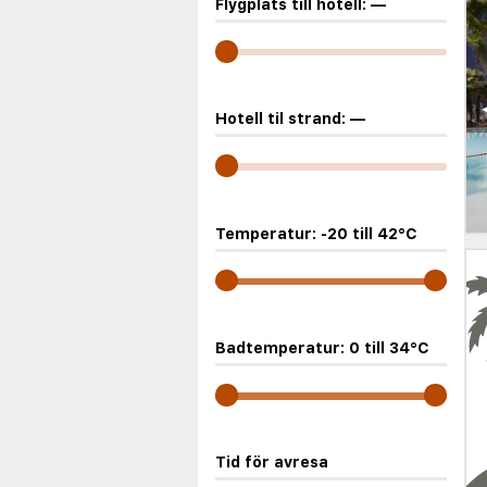
Flygplats till hotell:
—
Hotell til strand:
—
Temperatur:
-20
till
42
°C
Badtemperatur:
0
till
34
°C
Tid för avresa