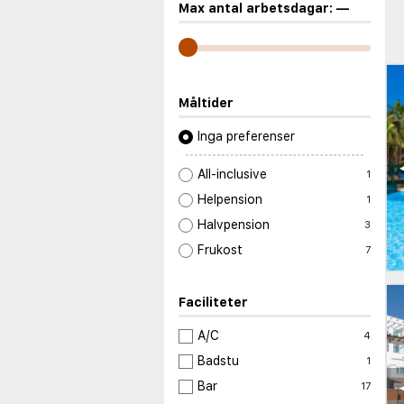
Max antal arbetsdagar:
—
Måltider
Inga preferenser
All-inclusive
1
Helpension
1
Halvpension
3
Frukost
7
Faciliteter
A/C
4
Badstu
1
Bar
17