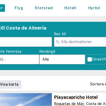
er
Flyg
Storstad
Hotell
Hyrbil
ill Costa de Almería
Res till
ste hemresa
Reslängd
Direktf
Sortera 
Visa karta
Playacapricho Hotel
Roquetas de Mar
, Costa de A