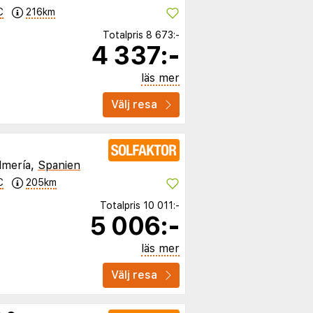
C
216km
Totalpris
8 673:-
4 337:-
läs mer
Välj resa
lmería,
Spanien
C
205km
Totalpris
10 011:-
5 006:-
läs mer
Välj resa