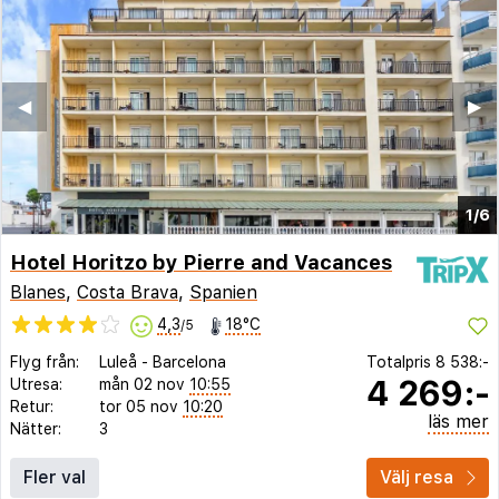
◀︎
▶︎
1/6
Hotel Horitzo by Pierre and Vacances
Blanes
,
Costa Brava
,
Spanien
4,3
18°C
/5
Flyg från:
Luleå
-
Barcelona
Totalpris
8 538:-
4 269:-
Utresa:
mån 02 nov
10:55
Retur:
tor 05 nov
10:20
läs mer
Nätter:
3
Fler val
Välj resa