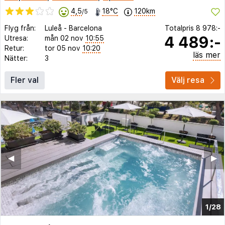
4,5
18°C
120km
/5
Flyg från:
Luleå
-
Barcelona
Totalpris
8 978:-
4 489:-
Utresa:
mån 02 nov
10:55
Retur:
tor 05 nov
10:20
läs mer
Nätter:
3
Fler val
Välj resa
◀︎
▶︎
1/28