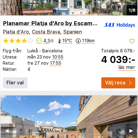
1/8
Planamar Platja d'Aro by Escampa Hotels
Platja d'Aro
,
Costa Brava
,
Spanien
4,3
15°C
119km
/5
Flyg från:
Luleå
-
Barcelona
Totalpris
8 078:-
4 039:-
Utresa:
mån 23 nov
10:55
Retur:
fre 27 nov
17:55
läs mer
Nätter:
4
Fler val
Välj resa
◀︎
▶︎