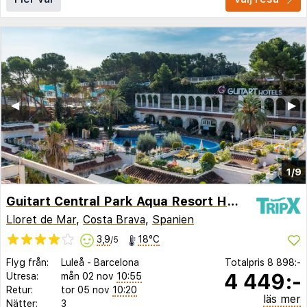
◀︎
▶︎
1/9
Guitart Central Park Aqua Resort Hotel
Lloret de Mar
,
Costa Brava
,
Spanien
3,9
18°C
/5
Flyg från:
Luleå
-
Barcelona
Totalpris
8 898:-
4 449:-
Utresa:
mån 02 nov
10:55
Retur:
tor 05 nov
10:20
läs mer
Nätter:
3