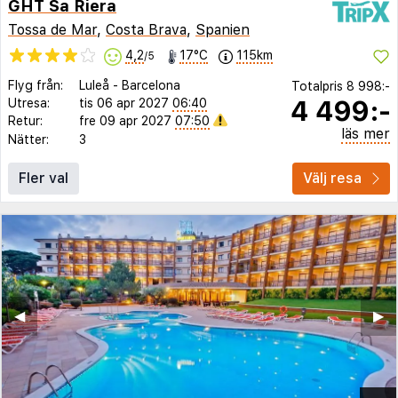
GHT Sa Riera
Tossa de Mar
,
Costa Brava
,
Spanien
4,2
17°C
115km
/5
Flyg från:
Luleå
-
Barcelona
Totalpris
8 998:-
4 499:-
Utresa:
tis 06 apr 2027
06:40
Retur:
fre 09 apr 2027
07:50
läs mer
Nätter:
3
Fler val
Välj resa
◀︎
▶︎