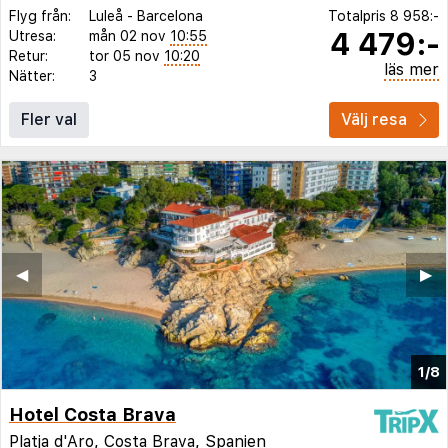
Flyg från:
Luleå
-
Barcelona
Totalpris
8 958:-
4 479:-
Utresa:
mån 02 nov
10:55
Retur:
tor 05 nov
10:20
läs mer
Nätter:
3
Fler val
Välj resa
◀︎
▶︎
1/8
Hotel Costa Brava
Platja d'Aro
,
Costa Brava
,
Spanien