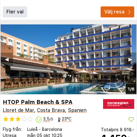
Fler val
Välj resa
◀︎
▶︎
1/6
HTOP Palm Beach & SPA
Lloret de Mar
,
Costa Brava
,
Spanien
3,5
23°C
/5
Flyg från:
Luleå
-
Barcelona
Totalpris
8 918:-
Utresa:
mån 05 okt
10:25