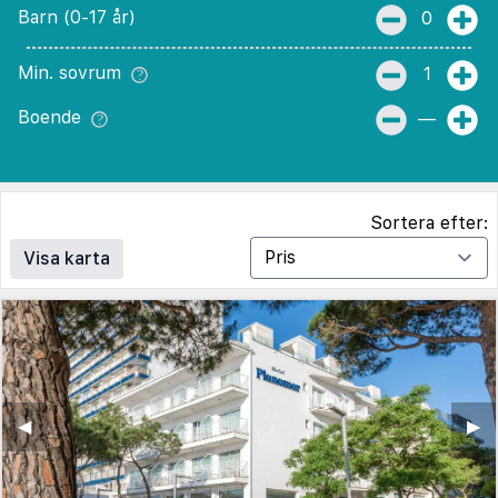
Barn (0-17 år)
0
Min. sovrum
1
Boende
—
Sortera efter:
Visa karta
◀︎
▶︎