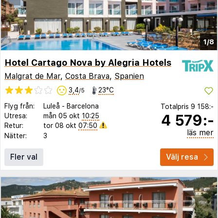
1/8
Hotel Cartago Nova by Alegria Hotels
Malgrat de Mar
,
Costa Brava
,
Spanien
3,4
23°C
/5
Flyg från:
Luleå
-
Barcelona
Totalpris
9 158:-
4 579:-
Utresa:
mån 05 okt
10:25
Retur:
tor 08 okt
07:50
läs mer
Nätter:
3
Fler val
Välj resa