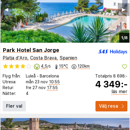
◀︎
▶︎
1/8
Park Hotel San Jorge
Platja d'Aro
,
Costa Brava
,
Spanien
4,5
15°C
120km
/5
Flyg från:
Luleå
-
Barcelona
Totalpris
8 698:-
4 349:-
Utresa:
mån 23 nov
10:55
Retur:
fre 27 nov
17:55
läs mer
Nätter:
4
Fler val
Välj resa