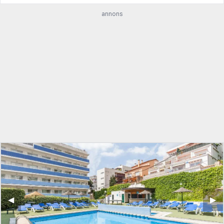
annons
◀︎
▶︎