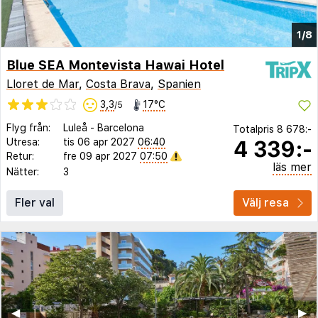
1/8
Blue SEA Montevista Hawai Hotel
Lloret de Mar
,
Costa Brava
,
Spanien
3,3
17°C
/5
Flyg från:
Luleå
-
Barcelona
Totalpris
8 678:-
4 339:-
Utresa:
tis 06 apr 2027
06:40
Retur:
fre 09 apr 2027
07:50
läs mer
Nätter:
3
Fler val
Välj resa
◀︎
▶︎