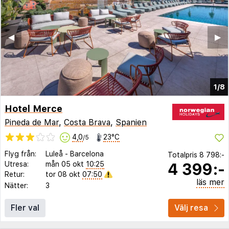
◀︎
▶︎
1/8
Hotel Merce
Pineda de Mar
,
Costa Brava
,
Spanien
4,0
23°C
/5
Flyg från:
Luleå
-
Barcelona
Totalpris
8 798:-
4 399:-
Utresa:
mån 05 okt
10:25
Retur:
tor 08 okt
07:50
läs mer
Nätter:
3
Fler val
Välj resa