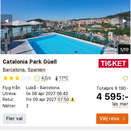
◀︎
▶︎
1/10
Catalonia Park Güell
Barcelona
,
Spanien
4,0
17°C
/5
Flyg från:
Luleå
-
Barcelona
Totalpris
9 190:-
4 595:-
Utresa:
tis 06 apr 2027
06:40
Retur:
fre 09 apr 2027
07:50
läs mer
Nätter:
3
Fler val
Välj resa