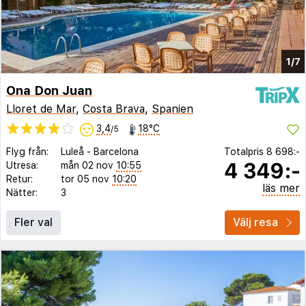
1/7
Ona Don Juan
Lloret de Mar
,
Costa Brava
,
Spanien
3,4
18°C
/5
Flyg från:
Luleå
-
Barcelona
Totalpris
8 698:-
4 349:-
Utresa:
mån 02 nov
10:55
Retur:
tor 05 nov
10:20
läs mer
Nätter:
3
Fler val
Välj resa