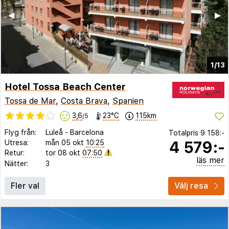
◀︎
▶︎
1/13
Hotel Tossa Beach Center
Tossa de Mar
,
Costa Brava
,
Spanien
3,6
23°C
115km
/5
Flyg från:
Luleå
-
Barcelona
Totalpris
9 158:-
4 579:-
Utresa:
mån 05 okt
10:25
Retur:
tor 08 okt
07:50
läs mer
Nätter:
3
Fler val
Välj resa