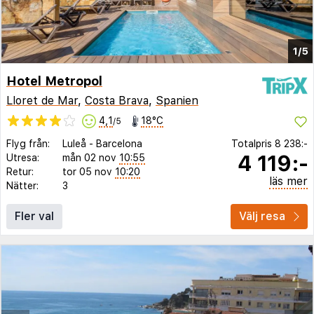
1/5
Hotel Metropol
Lloret de Mar
,
Costa Brava
,
Spanien
4,1
18°C
/5
Flyg från:
Luleå
-
Barcelona
Totalpris
8 238:-
4 119:-
Utresa:
mån 02 nov
10:55
Retur:
tor 05 nov
10:20
läs mer
Nätter:
3
Fler val
Välj resa