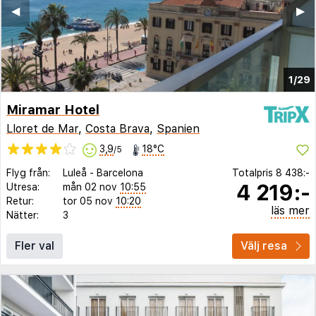
◀︎
▶︎
1/29
Miramar Hotel
Lloret de Mar
,
Costa Brava
,
Spanien
3,9
18°C
/5
Flyg från:
Luleå
-
Barcelona
Totalpris
8 438:-
4 219:-
Utresa:
mån 02 nov
10:55
Retur:
tor 05 nov
10:20
läs mer
Nätter:
3
Fler val
Välj resa