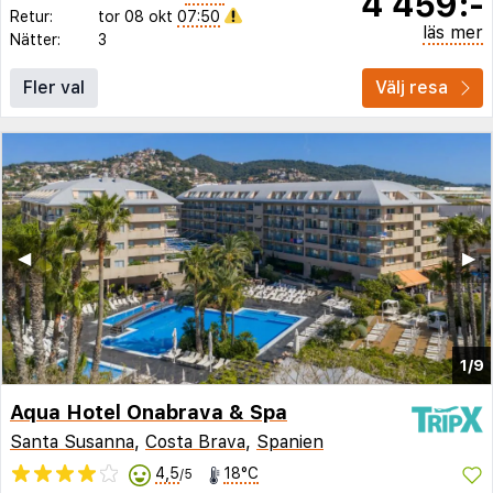
4 459:-
Retur:
tor 08 okt
07:50
läs mer
Nätter:
3
Fler val
Välj resa
◀︎
▶︎
1/9
Aqua Hotel Onabrava & Spa
Santa Susanna
,
Costa Brava
,
Spanien
4,5
18°C
/5