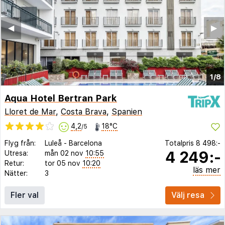
◀︎
▶︎
1/8
Aqua Hotel Bertran Park
Lloret de Mar
,
Costa Brava
,
Spanien
4,2
18°C
/5
Flyg från:
Luleå
-
Barcelona
Totalpris
8 498:-
4 249:-
Utresa:
mån 02 nov
10:55
Retur:
tor 05 nov
10:20
läs mer
Nätter:
3
Fler val
Välj resa