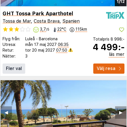
1/12
GHT Tossa Park Aparthotel
Tossa de Mar
,
Costa Brava
,
Spanien
3,7
22°C
115km
/5
Flyg från:
Luleå
-
Barcelona
Totalpris
8 998:-
4 499:-
Utresa:
mån 17 maj 2027
06:35
Retur:
tor 20 maj 2027
07:50
läs mer
Nätter:
3
Fler val
Välj resa
◀︎
▶︎