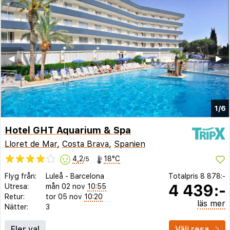
◀︎
▶︎
1/6
Hotel GHT Aquarium & Spa
Lloret de Mar
,
Costa Brava
,
Spanien
4,2
18°C
/5
Flyg från:
Luleå
-
Barcelona
Totalpris
8 878:-
4 439:-
Utresa:
mån 02 nov
10:55
Retur:
tor 05 nov
10:20
läs mer
Nätter:
3
Fler val
Välj resa