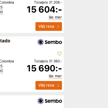
Colombia
Totalpris
31 208:-
15 604:-
25
00
läs mer
Välj resa
ntado
Colombia
Totalpris
31 380:-
15 690:-
25
00
läs mer
Välj resa