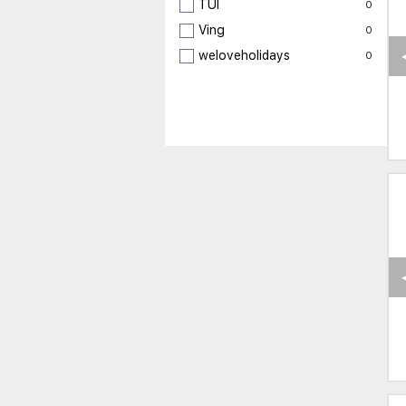
TUI
0
Ving
0
weloveholidays
0