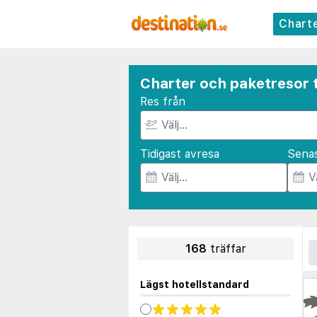
Chart
Charter och paketresor t
Res från
Tidigast avresa
Sena
168
träffar
Lägst hotellstandard