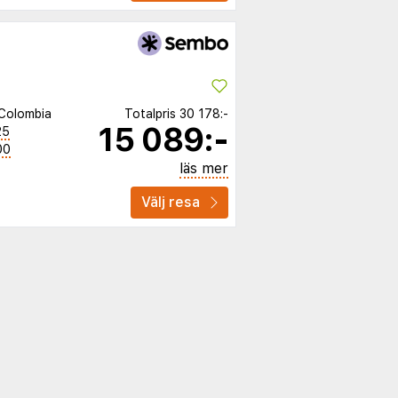
Colombia
Totalpris
30 178:-
15 089:-
25
00
läs mer
Välj resa