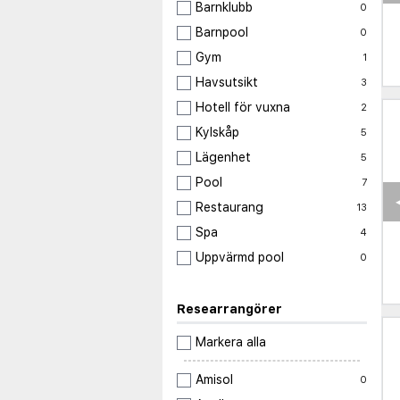
Barnklubb
0
Barnpool
0
Gym
1
Havsutsikt
3
Hotell för vuxna
2
Kylskåp
5
Lägenhet
5
Pool
7
Restaurang
13
Spa
4
Uppvärmd pool
0
Researrangörer
Markera alla
Amisol
0