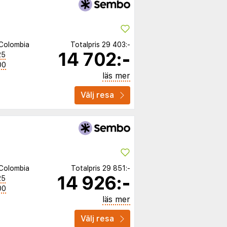
Colombia
Totalpris
29 403:-
14 702:-
25
00
läs mer
Välj resa
Colombia
Totalpris
29 851:-
14 926:-
25
00
läs mer
Välj resa