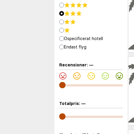
Ospecificerat hotell
Endast flyg
Recensioner:
—
Totalpris:
—