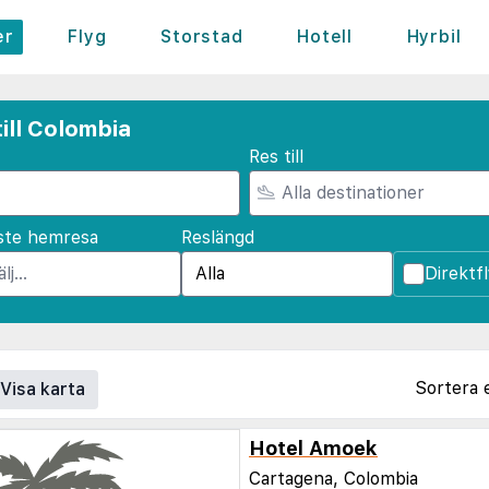
er
Flyg
Storstad
Hotell
Hyrbil
ill Colombia
Res till
ste hemresa
Reslängd
Direktf
Sortera 
Visa karta
Hotel Amoek
Cartagena, Colombia