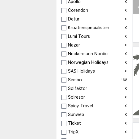
Apollo
0
Corendon
0
Detur
0
Kroatienspecialisten
0
Lumi Tours
0
Nazar
0
Neckermann Nordic
0
Norwegian Holidays
0
SAS Holidays
0
Sembo
168
Solfaktor
0
Solresor
0
Spicy Travel
0
Sunweb
0
Ticket
0
TripX
0