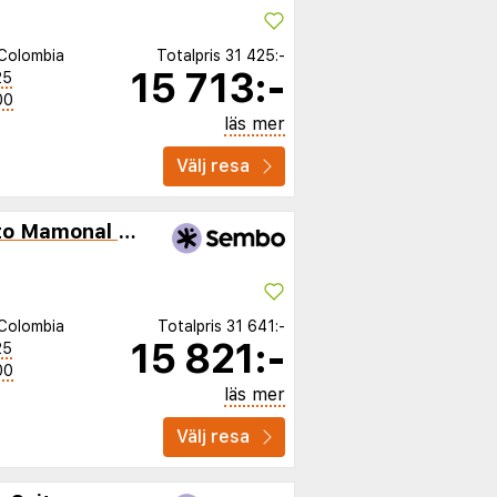
Colombia
Totalpris
31 425:-
15 713:-
25
00
läs mer
Välj resa
Pop Art Hotel CLC Puerto Mamonal Cartagena
Colombia
Totalpris
31 641:-
15 821:-
25
00
läs mer
Välj resa