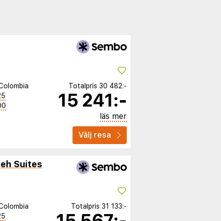
Colombia
Totalpris
30 482:-
15 241:-
25
00
läs mer
Välj resa
eh Suites
Colombia
Totalpris
31 133:-
15 567:-
25