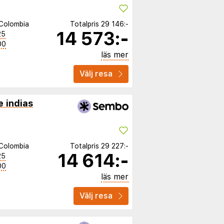
Colombia
Totalpris
29 146:-
14 573:-
25
00
läs mer
Välj resa
e indias
Colombia
Totalpris
29 227:-
14 614:-
25
00
läs mer
Välj resa