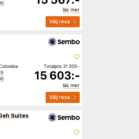
00
läs mer
Välj resa
Colombia
Totalpris
31 205:-
15 603:-
25
00
läs mer
Välj resa
Geh Suites