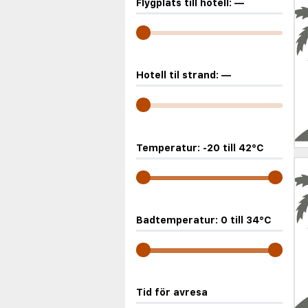
Flygplats till hotell:
—
Hotell til strand:
—
Temperatur:
-20
till
42
°C
Badtemperatur:
0
till
34
°C
Tid för avresa