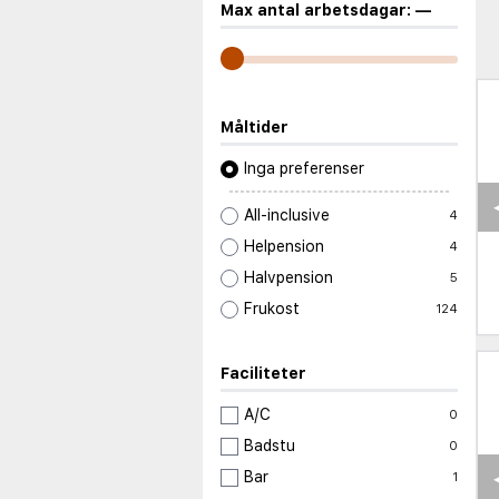
Max antal arbetsdagar:
—
Måltider
Inga preferenser
All-inclusive
4
Helpension
4
Halvpension
5
Frukost
124
Faciliteter
A/C
0
Badstu
0
Bar
1