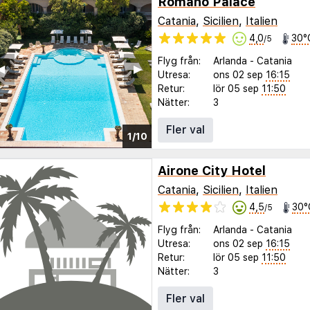
Romano Palace
Catania
,
Sicilien
,
Italien
4,0
30°
/5
Flyg från:
Arlanda
-
Catania
◀︎
▶︎
Utresa:
ons 02 sep
16:15
Retur:
lör 05 sep
11:50
Nätter:
3
Fler val
1/10
Airone City Hotel
Catania
,
Sicilien
,
Italien
4,5
30°
/5
Flyg från:
Arlanda
-
Catania
Utresa:
ons 02 sep
16:15
Retur:
lör 05 sep
11:50
Nätter:
3
Fler val