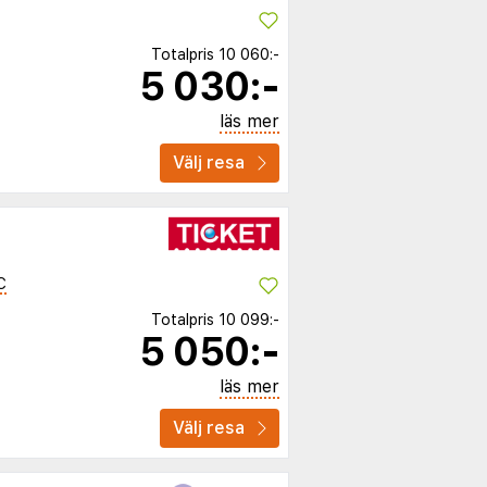
Totalpris
10 060:-
5 030:-
läs mer
Välj resa
C
Totalpris
10 099:-
5 050:-
läs mer
Välj resa