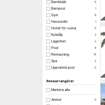
Barnklubb
0
Barnpool
1
Gym
9
Havsutsikt
1
Hotell för vuxna
0
Kylskåp
2
Lägenhet
2
Pool
9
Restaurang
15
Spa
2
Uppvärmd pool
0
Researrangörer
Markera alla
Amisol
0