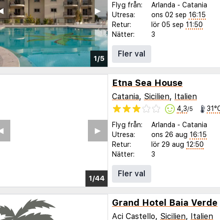
Flyg från:
Arlanda
-
Catania
◀︎
▶︎
Utresa:
ons 02 sep
16:15
Retur:
lör 05 sep
11:50
Nätter:
3
Fler val
1/5
Etna Sea House
Catania
,
Sicilien
,
Italien
4,3
31°
/5
Flyg från:
Arlanda
-
Catania
◀︎
▶︎
Utresa:
ons 26 aug
16:15
Retur:
lör 29 aug
12:50
Nätter:
3
Fler val
1/37
Grand Hotel Baia Verde
Aci Castello,
Sicilien
,
Italien