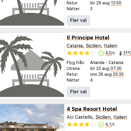
Retur:
lör 29 aug
12:50
Nätter:
3
Fler val
Il Principe Hotel
Catania
,
Sicilien
,
Italien
4,0
31°
/5
Flyg från:
Arlanda
-
Catania
Utresa:
lör 22 aug
07:30
Retur:
ons 26 aug
20:35
Nätter:
4
Fler val
4 Spa Resort Hotel
Aci Castello,
Sicilien
,
Italien
4,1
/5