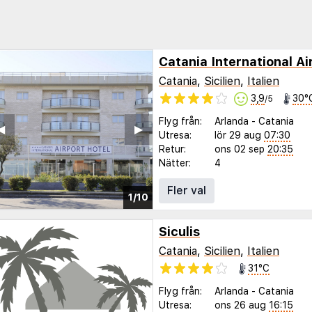
Catania International Ai
Catania
,
Sicilien
,
Italien
3,9
30°
/5
Flyg från:
Arlanda
-
Catania
◀︎
▶︎
Utresa:
lör 29 aug
07:30
Retur:
ons 02 sep
20:35
Nätter:
4
Fler val
1/10
Siculis
Catania
,
Sicilien
,
Italien
31°C
Flyg från:
Arlanda
-
Catania
Utresa:
ons 26 aug
16:15