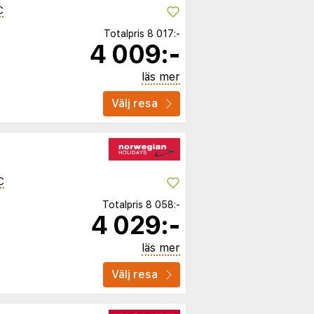
C
Totalpris
8 017:-
4 009:-
läs mer
Välj resa
C
Totalpris
8 058:-
4 029:-
läs mer
Välj resa