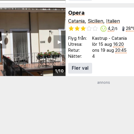
Opera
Catania
,
Sicilien
,
Italien
4,2
28°
/5
Flyg från:
Kastrup
-
Catania
◀︎
▶︎
Utresa:
lör 15 aug
16:20
Retur:
ons 19 aug
20:45
Nätter:
4
Fler val
1/10
annons