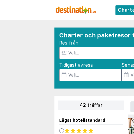
Chart
Charter och paketresor t
Res från
Tidigast avresa
Sena
42
träffar
Lägst hotellstandard