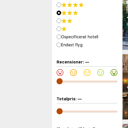
Ospecificerat hotell
Endast flyg
Recensioner:
—
Totalpris:
—