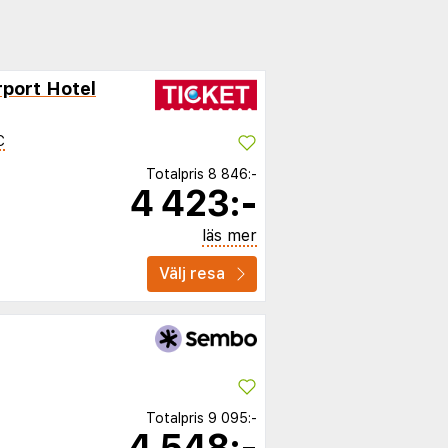
rport Hotel
C
Totalpris
8 846:-
4 423:-
läs mer
Välj resa
Totalpris
9 095:-
4 548:-