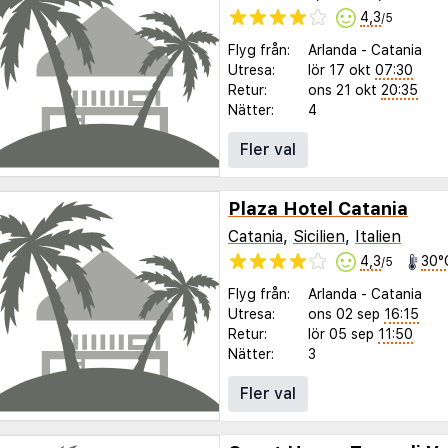
4,3
/5
Flyg från:
Arlanda
-
Catania
Utresa:
lör 17 okt
07:30
Retur:
ons 21 okt
20:35
Nätter:
4
Fler val
Plaza Hotel Catania
Catania
,
Sicilien
,
Italien
4,3
30°
/5
Flyg från:
Arlanda
-
Catania
Utresa:
ons 02 sep
16:15
Retur:
lör 05 sep
11:50
Nätter:
3
Fler val