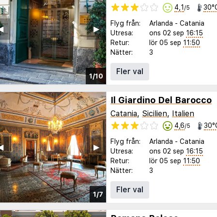
4,1
30°
/5
Flyg från:
Arlanda
-
Catania
◀︎
▶︎
Utresa:
ons 02 sep
16:15
Retur:
lör 05 sep
11:50
Nätter:
3
Fler val
1/10
Il Giardino Del Barocco
Catania
,
Sicilien
,
Italien
4,6
30°
/5
Flyg från:
Arlanda
-
Catania
◀︎
▶︎
Utresa:
ons 02 sep
16:15
Retur:
lör 05 sep
11:50
Nätter:
3
Fler val
1/7