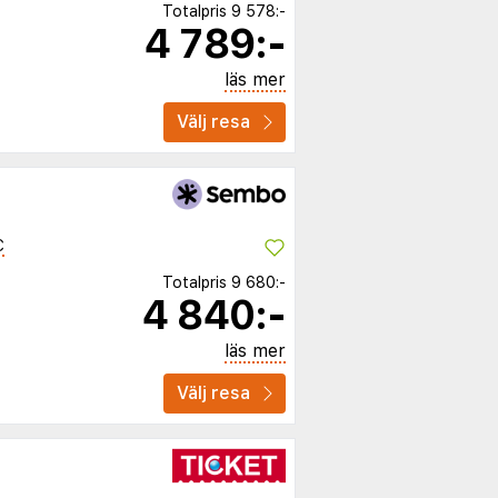
Totalpris
9 578:-
4 789:-
läs mer
Välj resa
C
Totalpris
9 680:-
4 840:-
läs mer
Välj resa