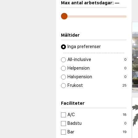
Max antal arbetsdagar:
—
Måltider
Inga preferenser
All-inclusive
0
Helpension
0
Halvpension
0
Frukost
25
Faciliteter
A/C
18
Badstu
0
Bar
19