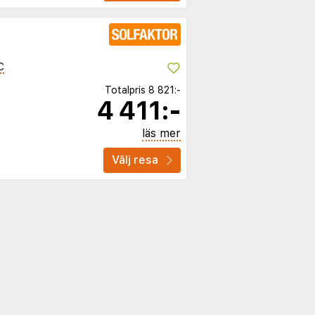
C
Totalpris
8 821:-
4 411:-
läs mer
Välj resa