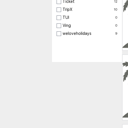
Ticket
12
TripX
10
TUI
0
Ving
0
weloveholidays
9