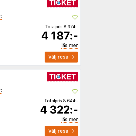
C
Totalpris
8 374:-
4 187:-
läs mer
Välj resa
C
Totalpris
8 644:-
4 322:-
läs mer
Välj resa