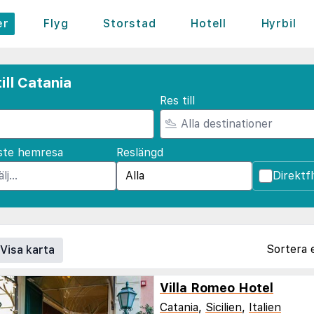
er
Flyg
Storstad
Hotell
Hyrbil
ill Catania
Res till
ste hemresa
Reslängd
Direktf
Sortera 
Visa karta
Villa Romeo Hotel
Catania
,
Sicilien
,
Italien