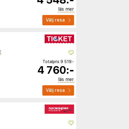
läs mer
Välj resa
C
Totalpris
9 519:-
4 760:-
läs mer
Välj resa