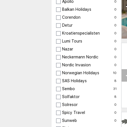
Apollo
0
Balkan Holidays
0
Corendon
0
Detur
0
Kroatienspecialisten
0
Lumi Tours
0
Nazar
0
Neckermann Nordic
0
Nordic Invasion
0
Norwegian Holidays
10
SAS Holidays
8
Sembo
31
Solfaktor
8
Solresor
0
Spicy Travel
0
Sunweb
0