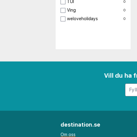
TUI
0
Ving
0
weloveholidays
0
Vill du ha
destination.se
Om oss