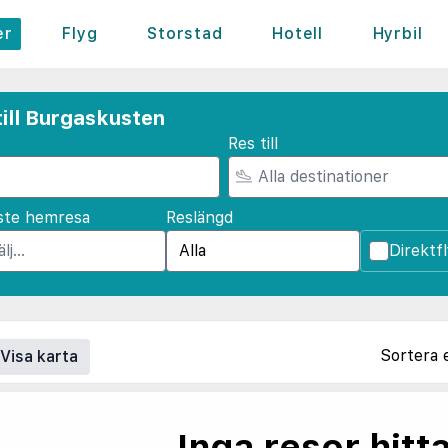
er
Flyg
Storstad
Hotell
Hyrbil
ill Burgaskusten
Res till
ste hemresa
Reslängd
Direktf
Sortera 
Visa karta
Inga resor hitt