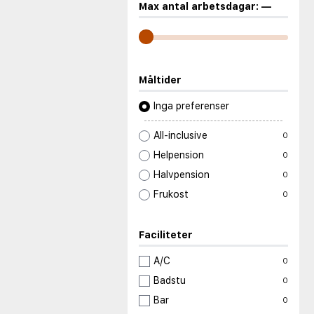
Max antal arbetsdagar:
—
Måltider
Inga preferenser
All-inclusive
0
Helpension
0
Halvpension
0
Frukost
0
Faciliteter
A/C
0
Badstu
0
Bar
0