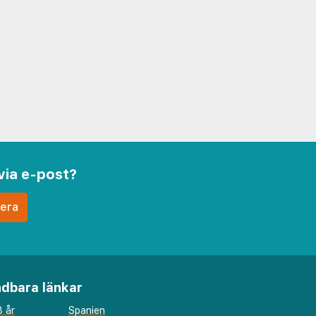
via e-post?
dbara länkar
 år
Spanien