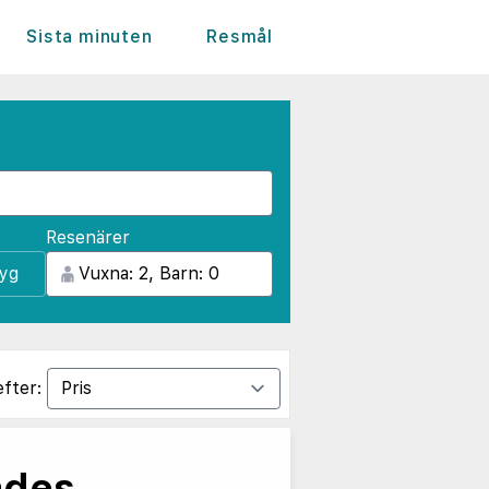
Sista minuten
Resmål
Resenärer
lyg
efter:
ades