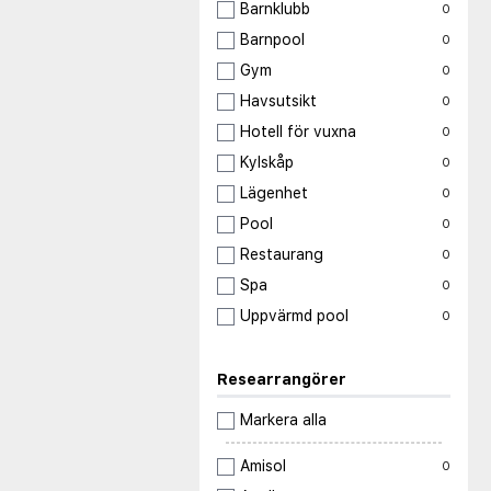
Barnklubb
0
Barnpool
0
Gym
0
Havsutsikt
0
Hotell för vuxna
0
Kylskåp
0
Lägenhet
0
Pool
0
Restaurang
0
Spa
0
Uppvärmd pool
0
Researrangörer
Markera alla
Amisol
0