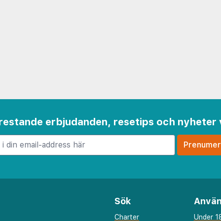
 frestande erbjudanden, resetips och nyheter 
Sök
Använ
Charter
Under 18