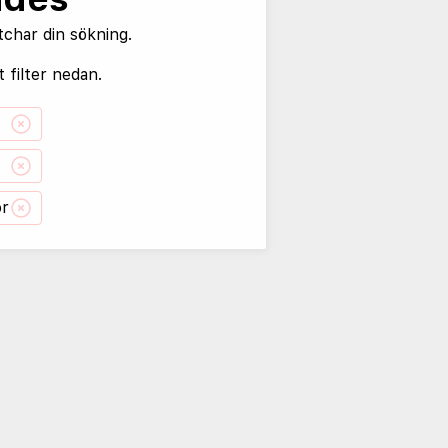
tchar din sökning.
 filter nedan.
or