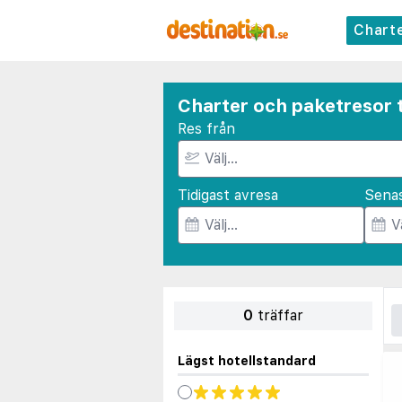
Chart
Charter och paketresor t
Res från
Tidigast avresa
Sena
0
träffar
Lägst hotellstandard