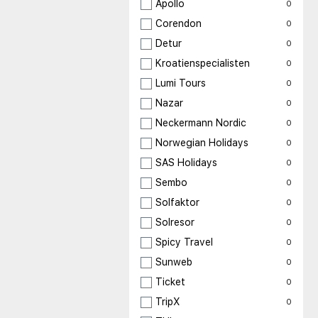
Apollo
0
Corendon
0
Detur
0
Kroatienspecialisten
0
Lumi Tours
0
Nazar
0
Neckermann Nordic
0
Norwegian Holidays
0
SAS Holidays
0
Sembo
0
Solfaktor
0
Solresor
0
Spicy Travel
0
Sunweb
0
Ticket
0
TripX
0