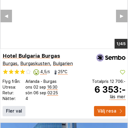
◀︎
▶︎
1/45
Hotel Bulgaria Burgas
Burgas
,
Burgaskusten
,
Bulgarien
4,5
25°C
/5
Flyg från:
Arlanda
-
Burgas
Totalpris
12 706:-
6 353:-
Utresa:
ons 02 sep
16:30
Retur:
sön 06 sep
02:25
läs mer
Nätter:
4
Fler val
Välj resa