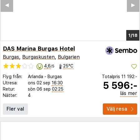
◀︎
▶︎
1/18
DAS Marina Burgas Hotel
Burgas
,
Burgaskusten
,
Bulgarien
4,6
25°C
/5
Flyg från:
Arlanda
-
Burgas
Totalpris
11 192:-
5 596:-
Utresa:
ons 02 sep
16:30
Retur:
sön 06 sep
02:25
läs mer
Nätter:
4
Fler val
Välj resa