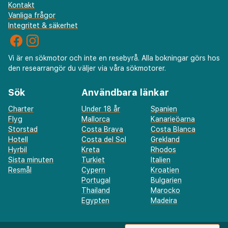
Kontakt
Vanliga frågor
Integritet & säkerhet
Vi är en sökmotor och inte en resebyrå. Alla bokningar görs hos
den researrangör du väljer via våra sökmotorer.
Sök
Användbara länkar
Charter
Under 18 år
Spanien
Flyg
Mallorca
Kanarieöarna
Storstad
Costa Brava
Costa Blanca
Hotell
Costa del Sol
Grekland
Hyrbil
Kreta
Rhodos
Sista minuten
Turkiet
Italien
Resmål
Cypern
Kroatien
Portugal
Bulgarien
Thailand
Marocko
Egypten
Madeira