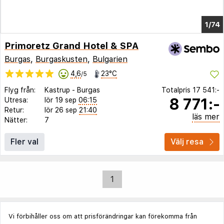
1/74
Primoretz Grand Hotel & SPA
Burgas
,
Burgaskusten
,
Bulgarien
4,6
23°C
/5
Flyg från:
Kastrup
-
Burgas
Totalpris
17 541:-
8 771:-
Utresa:
lör 19 sep
06:15
Retur:
lör 26 sep
21:40
läs mer
Nätter:
7
Fler val
Välj resa
1
Vi förbihåller oss om att prisförändringar kan förekomma från