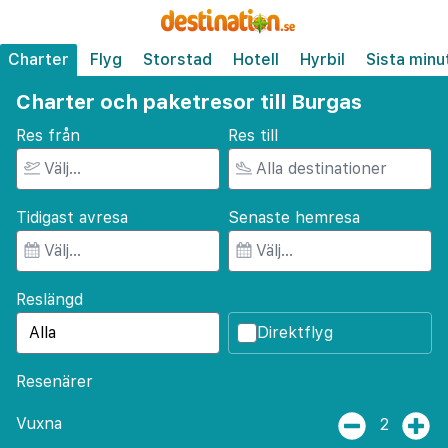
Charter
Flyg
Storstad
Hotell
Hyrbil
Sista minu
Charter och paketresor till Burgas
Res från
Res till
Tidigast avresa
Senaste hemresa
Reslängd
Direktflyg
Resenärer
Vuxna
2