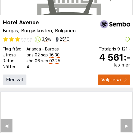
Hotel Avenue
Burgas
,
Burgaskusten
,
Bulgarien
3,9
25°C
/5
Flyg från:
Arlanda
-
Burgas
Totalpris
9 121:-
4 561:-
Utresa:
ons 02 sep
16:30
Retur:
sön 06 sep
02:25
läs mer
Nätter:
4
Fler val
Välj resa
◀︎
▶︎