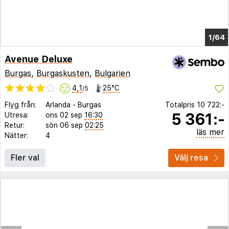
1/64
Avenue Deluxe
Burgas
,
Burgaskusten
,
Bulgarien
4,1
25°C
/5
Flyg från:
Arlanda
-
Burgas
Totalpris
10 722:-
5 361:-
Utresa:
ons 02 sep
16:30
Retur:
sön 06 sep
02:25
läs mer
Nätter:
4
Fler val
Välj resa